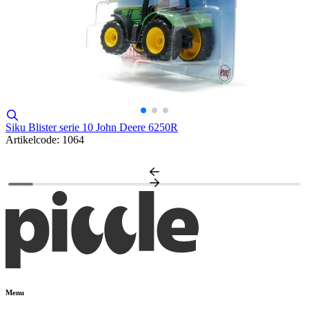
Siku Blister serie 10 John Deere 6250R
Artikelcode: 1064
S
A
Menu