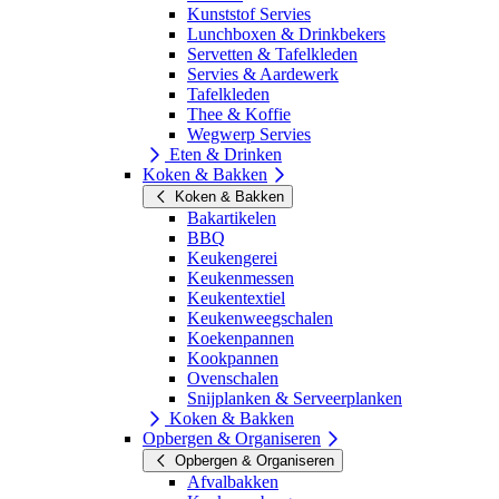
Kunststof Servies
Lunchboxen & Drinkbekers
Servetten & Tafelkleden
Servies & Aardewerk
Tafelkleden
Thee & Koffie
Wegwerp Servies
Eten & Drinken
Koken & Bakken
Koken & Bakken
Bakartikelen
BBQ
Keukengerei
Keukenmessen
Keukentextiel
Keukenweegschalen
Koekenpannen
Kookpannen
Ovenschalen
Snijplanken & Serveerplanken
Koken & Bakken
Opbergen & Organiseren
Opbergen & Organiseren
Afvalbakken