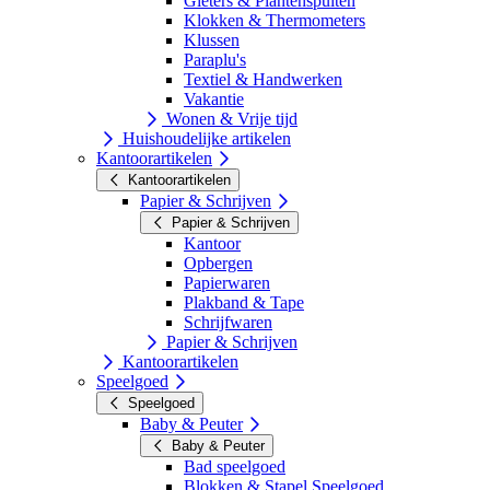
Gieters & Plantenspuiten
Klokken & Thermometers
Klussen
Paraplu's
Textiel & Handwerken
Vakantie
Wonen & Vrije tijd
Huishoudelijke artikelen
Kantoorartikelen
Kantoorartikelen
Papier & Schrijven
Papier & Schrijven
Kantoor
Opbergen
Papierwaren
Plakband & Tape
Schrijfwaren
Papier & Schrijven
Kantoorartikelen
Speelgoed
Speelgoed
Baby & Peuter
Baby & Peuter
Bad speelgoed
Blokken & Stapel Speelgoed