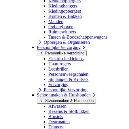
Keukenopbergers
Kledinghangers
Kledingopbergers
Kratten & Bakken
Manden
Opbergboxen
Ruimtewinners
Tassen & Boodschappenwagens
Opbergen & Organiseren
Persoonlijke Verzorging
Persoonlijke Verzorging
Elektrische Dekens
Haardrogers
Leesbrillen
Personenweegschalen
Stijltangen & Krulsets
Verzorging
Persoonlijke Verzorging
Schoonmaken & Huishouden
Schoonmaken & Huishouden
Afwassen
Bezems & Stofblikken
Borstels
Deurmatten
Emmers