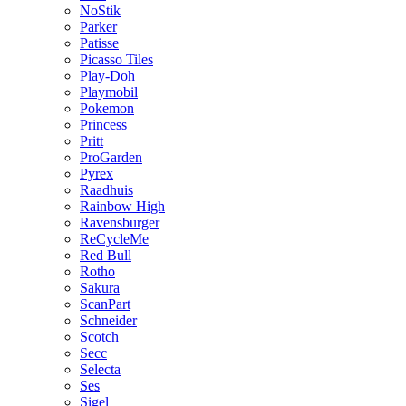
NoStik
Parker
Patisse
Picasso Tiles
Play-Doh
Playmobil
Pokemon
Princess
Pritt
ProGarden
Pyrex
Raadhuis
Rainbow High
Ravensburger
ReCycleMe
Red Bull
Rotho
Sakura
ScanPart
Schneider
Scotch
Secc
Selecta
Ses
Sigel