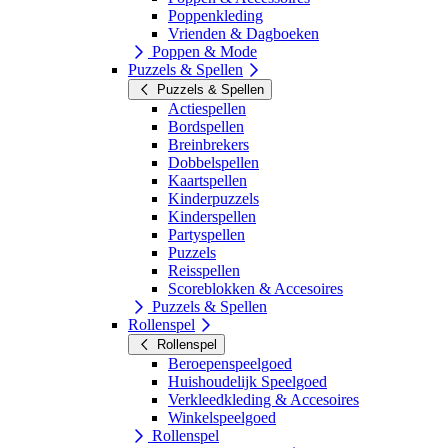
Poppenkleding
Vrienden & Dagboeken
Poppen & Mode
Puzzels & Spellen
Puzzels & Spellen
Actiespellen
Bordspellen
Breinbrekers
Dobbelspellen
Kaartspellen
Kinderpuzzels
Kinderspellen
Partyspellen
Puzzels
Reisspellen
Scoreblokken & Accesoires
Puzzels & Spellen
Rollenspel
Rollenspel
Beroepenspeelgoed
Huishoudelijk Speelgoed
Verkleedkleding & Accesoires
Winkelspeelgoed
Rollenspel