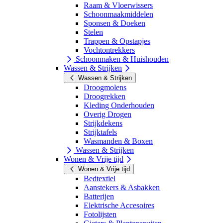
Raam & Vloerwissers
Schoonmaakmiddelen
Sponsen & Doeken
Stelen
Trappen & Opstapjes
Vochtontrekkers
Schoonmaken & Huishouden
Wassen & Strijken
Wassen & Strijken
Droogmolens
Droogrekken
Kleding Onderhouden
Overig Drogen
Strijkdekens
Strijktafels
Wasmanden & Boxen
Wassen & Strijken
Wonen & Vrije tijd
Wonen & Vrije tijd
Bedtextiel
Aanstekers & Asbakken
Batterijen
Elektrische Accesoires
Fotolijsten