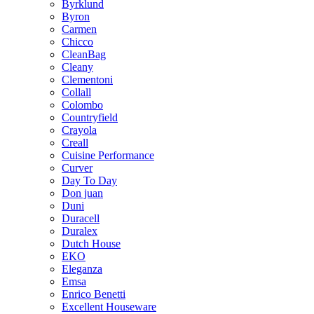
Byrklund
Byron
Carmen
Chicco
CleanBag
Cleany
Clementoni
Collall
Colombo
Countryfield
Crayola
Creall
Cuisine Performance
Curver
Day To Day
Don juan
Duni
Duracell
Duralex
Dutch House
EKO
Eleganza
Emsa
Enrico Benetti
Excellent Houseware