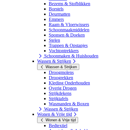
Bezems & Stofblikken
Borstels
Deurmatten
Emmers
Raam & Vloerwissers
Schoonmaakmiddelen
Sponsen & Doeken
Stelen
Trappen & Opstapjes
Vochtontrekkers
Schoonmaken & Huishouden
Wassen & Strijken
Wassen & Strijken
Droogmolens
Droogrekken
Kleding Onderhouden
Overig Drogen
Strijkdekens
Strijktafels
Wasmanden & Boxen
Wassen & Strijken
Wonen & Vrije tijd
Wonen & Vrije tijd
Bedtextiel