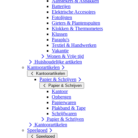
Aanstekers & Asbakken
Batterijen
Elektrische Accesoires
Fotolijsten
Gieters & Plantenspuiten
Klokken & Thermometers
Klussen
Paraplu's
Textiel & Handwerken
Vakantie
Wonen & Vrije tijd
Huishoudelijke artikelen
Kantoorartikelen
Kantoorartikelen
Papier & Schrijven
Papier & Schrijven
Kantoor
Opbergen
Papierwaren
Plakband & Tape
Schrijfwaren
Papier & Schrijven
Kantoorartikelen
Speelgoed
Speelgoed