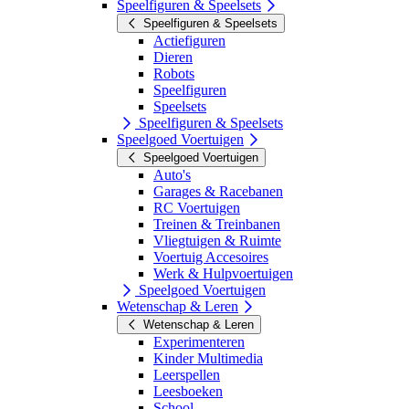
Speelfiguren & Speelsets
Speelfiguren & Speelsets
Actiefiguren
Dieren
Robots
Speelfiguren
Speelsets
Speelfiguren & Speelsets
Speelgoed Voertuigen
Speelgoed Voertuigen
Auto's
Garages & Racebanen
RC Voertuigen
Treinen & Treinbanen
Vliegtuigen & Ruimte
Voertuig Accesoires
Werk & Hulpvoertuigen
Speelgoed Voertuigen
Wetenschap & Leren
Wetenschap & Leren
Experimenteren
Kinder Multimedia
Leerspellen
Leesboeken
School