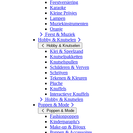
Feestversiering
Karaoke
Kleine Prijsjes
Lampen
Muziekinstrumenten
Oranje
Feest & Muziek
Hobby & Knutselen
Hobby & Knutselen
Klei & Speelzand
Knutselpakketten
Knutselspullen
Schilderen & Verven
Schrijven
Tekenen & Kleuren
Pluche
Knuffels
Interactieve Knuffels
Hobby & Knutselen
Poppen & Mode
Poppen & Mode
Fashionpoppen
Kinderparaplu's
Make-up & Bijoux
Poppen & Accessoires