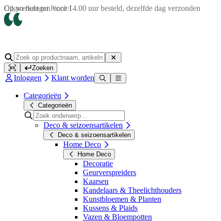
Op werkdagen voor 14.00 uur besteld, dezelfde dag verzonden
Zoeken
Inloggen
Klant worden
Categorieën
Categorieën
Deco & seizoensartikelen
Deco & seizoensartikelen
Home Deco
Home Deco
Decoratie
Geurverspreiders
Kaarsen
Kandelaars & Theelichthouders
Kunstbloemen & Planten
Kussens & Plaids
Vazen & Bloempotten