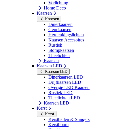
Verlichting
Home Deco
Kaarsen
Kaarsen
Dinerkaarsen
Geurkaarsen
Herdenkingslichten
Kaarsen Accesoires
Rustiek
Stompkaarsen
Theelichten
Kaarsen
Kaarsen LED
Kaarsen LED
Dinerkaarsen LED
Drijfkaarsen LED
Overige LED Kaarsen
Rustiek LED
Theelichten LED
Kaarsen LED
Kerst
Kerst
Kerstballen & Slingers
Kerstboom