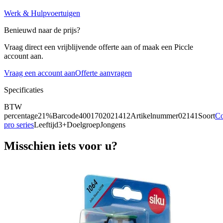
Werk & Hulpvoertuigen
Benieuwd naar de prijs?
Vraag direct een vrijblijvende offerte aan of maak een Piccle
account aan.
Vraag een account aan
Offerte aanvragen
Specificaties
BTW
percentage
21%
Barcode
4001702021412
Artikelnummer
02141
Soort
Co
pro series
Leeftijd
3+
Doelgroep
Jongens
Misschien iets voor u?