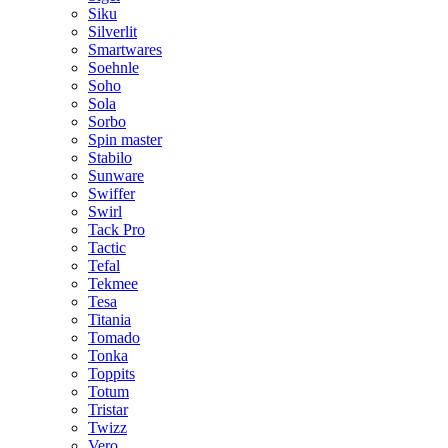
Siku
Silverlit
Smartwares
Soehnle
Soho
Sola
Sorbo
Spin master
Stabilo
Sunware
Swiffer
Swirl
Tack Pro
Tactic
Tefal
Tekmee
Tesa
Titania
Tomado
Tonka
Toppits
Totum
Tristar
Twizz
Vero