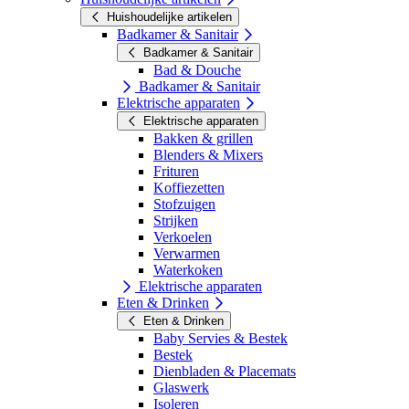
Huishoudelijke artikelen
Badkamer & Sanitair
Badkamer & Sanitair
Bad & Douche
Badkamer & Sanitair
Elektrische apparaten
Elektrische apparaten
Bakken & grillen
Blenders & Mixers
Frituren
Koffiezetten
Stofzuigen
Strijken
Verkoelen
Verwarmen
Waterkoken
Elektrische apparaten
Eten & Drinken
Eten & Drinken
Baby Servies & Bestek
Bestek
Dienbladen & Placemats
Glaswerk
Isoleren