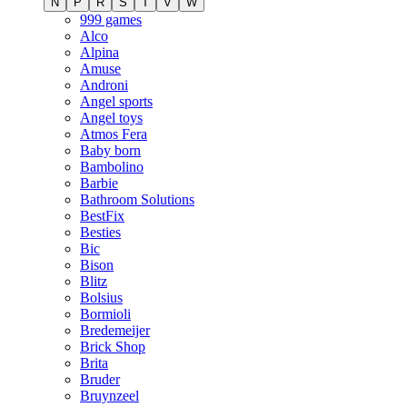
N
P
R
S
T
V
W
999 games
Alco
Alpina
Amuse
Androni
Angel sports
Angel toys
Atmos Fera
Baby born
Bambolino
Barbie
Bathroom Solutions
BestFix
Besties
Bic
Bison
Blitz
Bolsius
Bormioli
Bredemeijer
Brick Shop
Brita
Bruder
Bruynzeel