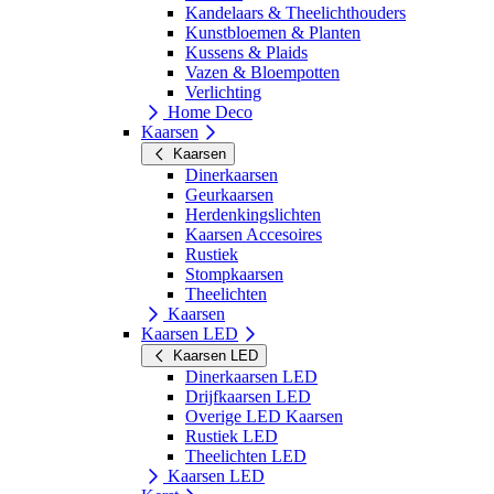
Kandelaars & Theelichthouders
Kunstbloemen & Planten
Kussens & Plaids
Vazen & Bloempotten
Verlichting
Home Deco
Kaarsen
Kaarsen
Dinerkaarsen
Geurkaarsen
Herdenkingslichten
Kaarsen Accesoires
Rustiek
Stompkaarsen
Theelichten
Kaarsen
Kaarsen LED
Kaarsen LED
Dinerkaarsen LED
Drijfkaarsen LED
Overige LED Kaarsen
Rustiek LED
Theelichten LED
Kaarsen LED