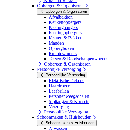
Koken & Bakken
Opbergen & Organiseren
Opbergen & Organiseren
Afvalbakken
Keukenopbergers
Kledinghangers
Kledingopbergers
Kratten & Bakken
Manden
Opbergboxen
Ruimtewinners
Tassen & Boodschappenwagens
Opbergen & Organiseren
Persoonlijke Verzorging
Persoonlijke Verzorging
Elektrische Dekens
Haardrogers
Leesbrillen
Personenweegschalen
Stijltangen & Krulsets
Verzorging
Persoonlijke Verzorging
Schoonmaken & Huishouden
Schoonmaken & Huishouden
Afwassen