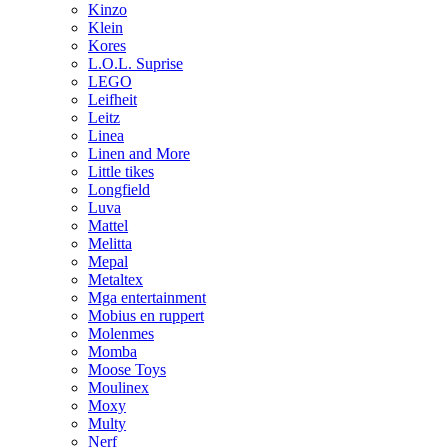
Kinzo
Klein
Kores
L.O.L. Suprise
LEGO
Leifheit
Leitz
Linea
Linen and More
Little tikes
Longfield
Luva
Mattel
Melitta
Mepal
Metaltex
Mga entertainment
Mobius en ruppert
Molenmes
Momba
Moose Toys
Moulinex
Moxy
Multy
Nerf