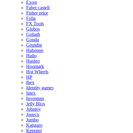
Exost
Faber castell
Fisher price
Folia
FX Tools
Globos
Goliath
Gouda
Grundig
Habonne
Hailo
Hasbro
Hoomark
Hot Wheels
HP
Ibex
Identity games
Intex
Inventum
Jelly Blox
Johntoy
Joueco
Jumbo
Kangaro
Keeeper