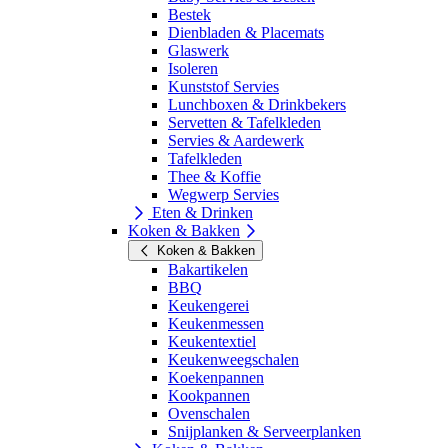
Bestek
Dienbladen & Placemats
Glaswerk
Isoleren
Kunststof Servies
Lunchboxen & Drinkbekers
Servetten & Tafelkleden
Servies & Aardewerk
Tafelkleden
Thee & Koffie
Wegwerp Servies
Eten & Drinken
Koken & Bakken
Koken & Bakken
Bakartikelen
BBQ
Keukengerei
Keukenmessen
Keukentextiel
Keukenweegschalen
Koekenpannen
Kookpannen
Ovenschalen
Snijplanken & Serveerplanken