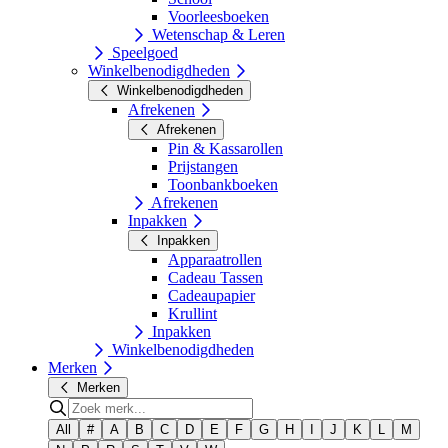
Voorleesboeken
Wetenschap & Leren
Speelgoed
Winkelbenodigdheden
Winkelbenodigdheden
Afrekenen
Afrekenen
Pin & Kassarollen
Prijstangen
Toonbankboeken
Afrekenen
Inpakken
Inpakken
Apparaatrollen
Cadeau Tassen
Cadeaupapier
Krullint
Inpakken
Winkelbenodigdheden
Merken
Merken
All
#
A
B
C
D
E
F
G
H
I
J
K
L
M