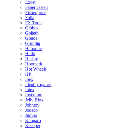
Exost
Faber castell
Fisher price
Folia
FX Tools
Globos
Goliath
Gouda
Grundig
Habonne
Hailo
Hasbro
Hoomark
Hot Wheels
HP
Ibex
Identity games
Intex
Inventum
Jelly Blox
Johntoy
Joueco
Jumbo
Kangaro
Keeeper