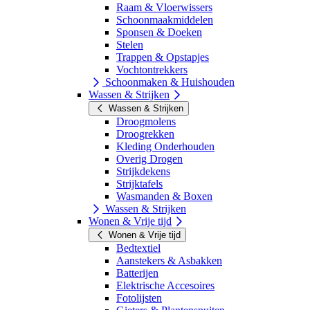
Raam & Vloerwissers
Schoonmaakmiddelen
Sponsen & Doeken
Stelen
Trappen & Opstapjes
Vochtontrekkers
Schoonmaken & Huishouden
Wassen & Strijken
Wassen & Strijken
Droogmolens
Droogrekken
Kleding Onderhouden
Overig Drogen
Strijkdekens
Strijktafels
Wasmanden & Boxen
Wassen & Strijken
Wonen & Vrije tijd
Wonen & Vrije tijd
Bedtextiel
Aanstekers & Asbakken
Batterijen
Elektrische Accesoires
Fotolijsten