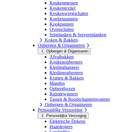
Keukenmessen
Keukentextiel
Keukenweegschalen
Koekenpannen
Kookpannen
Ovenschalen
Snijplanken & Serveerplanken
Koken & Bakken
Opbergen & Organiseren
Opbergen & Organiseren
Afvalbakken
Keukenopbergers
Kledinghangers
Kledingopbergers
Kratten & Bakken
Manden
Opbergboxen
Ruimtewinners
Tassen & Boodschappenwagens
Opbergen & Organiseren
Persoonlijke Verzorging
Persoonlijke Verzorging
Elektrische Dekens
Haardrogers
Leesbrillen