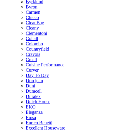
Byrklund
Byron
Carmen
Chicco
CleanBag
Cleany
Clementoni
Collall
Colombo
Countryfield
Crayola
Creall
Cuisine Performance
Curver
Day To Day
Don juan
Duni
Duracell
Duralex
Dutch House
EKO
Eleganza
Emsa
Enrico Benetti
Excellent Houseware