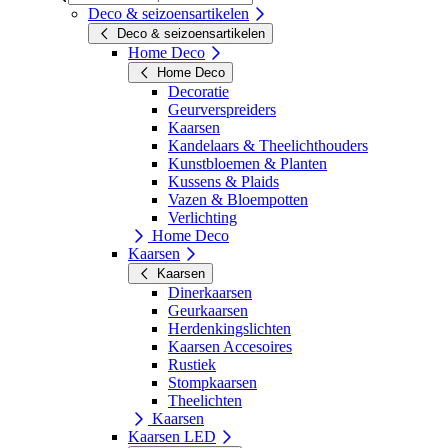
Deco & seizoensartikelen
Deco & seizoensartikelen
Home Deco
Home Deco
Decoratie
Geurverspreiders
Kaarsen
Kandelaars & Theelichthouders
Kunstbloemen & Planten
Kussens & Plaids
Vazen & Bloempotten
Verlichting
Home Deco
Kaarsen
Kaarsen
Dinerkaarsen
Geurkaarsen
Herdenkingslichten
Kaarsen Accesoires
Rustiek
Stompkaarsen
Theelichten
Kaarsen
Kaarsen LED