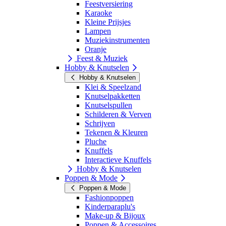
Feestversiering
Karaoke
Kleine Prijsjes
Lampen
Muziekinstrumenten
Oranje
Feest & Muziek
Hobby & Knutselen
Hobby & Knutselen
Klei & Speelzand
Knutselpakketten
Knutselspullen
Schilderen & Verven
Schrijven
Tekenen & Kleuren
Pluche
Knuffels
Interactieve Knuffels
Hobby & Knutselen
Poppen & Mode
Poppen & Mode
Fashionpoppen
Kinderparaplu's
Make-up & Bijoux
Poppen & Accessoires