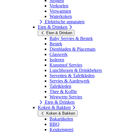
Strijken
Verkoelen
Verwarmen
Waterkoken
Elektrische apparaten
Eten & Drinken
Eten & Drinken
Baby Servies & Bestek
Bestek
Dienbladen & Placemats
Glaswerk
Isoleren
Kunststof Servies
Lunchboxen & Drinkbekers
Servetten & Tafelkleden
Servies & Aardewerk
Tafelkleden
Thee & Koffie
Wegwerp Servies
Eten & Drinken
Koken & Bakken
Koken & Bakken
Bakartikelen
BBQ
Keukengerei