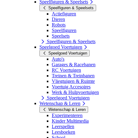
Speelfiguren & Speelsets
Speelfiguren & Speelsets
Actiefiguren
Dieren
Robots
Speelfiguren
Speelsets
Speelfiguren & Speelsets
Speelgoed Voertuigen
Speelgoed Voertuigen
Auto's
Garages & Racebanen
RC Voertuigen
Treinen & Treinbanen
Vliegtuigen & Ruimte
Voertuig Accesoires
Werk & Hulpvoertuigen
Speelgoed Voertuigen
Wetenschap & Leren
Wetenschap & Leren
Experimenteren
Kinder Multimedia
Leerspellen
Leesboeken
School