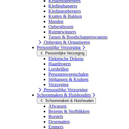
Keukenopbergers
Kledinghangers
Kledingopbergers
Kratten & Bakken
Manden
Opbergboxen
Ruimtewinners
Tassen & Boodschappenwagens
Opbergen & Organiseren
Persoonlijke Verzorging
Persoonlijke Verzorging
Elektrische Dekens
Haardrogers
Leesbrillen
Personenweegschalen
Stijltangen & Krulsets
Verzorging
Persoonlijke Verzorging
Schoonmaken & Huishouden
Schoonmaken & Huishouden
Afwassen
Bezems & Stofblikken
Borstels
Deurmatten
Emmers