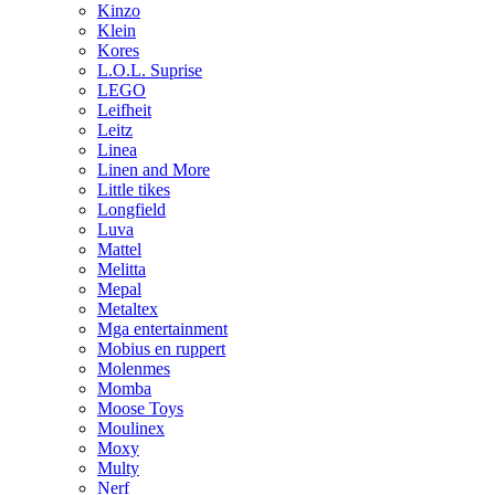
Kinzo
Klein
Kores
L.O.L. Suprise
LEGO
Leifheit
Leitz
Linea
Linen and More
Little tikes
Longfield
Luva
Mattel
Melitta
Mepal
Metaltex
Mga entertainment
Mobius en ruppert
Molenmes
Momba
Moose Toys
Moulinex
Moxy
Multy
Nerf