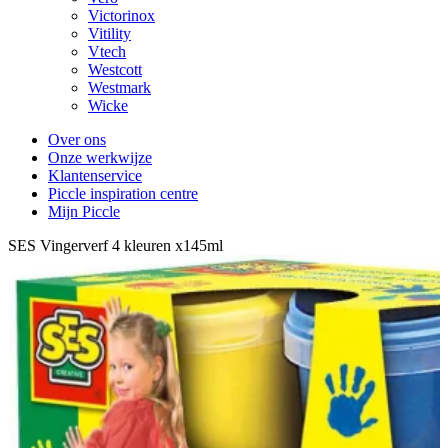
Victorinox
Vitility
Vtech
Westcott
Westmark
Wicke
Over ons
Onze werkwijze
Klantenservice
Piccle inspiration centre
Mijn Piccle
SES Vingerverf 4 kleuren x145ml