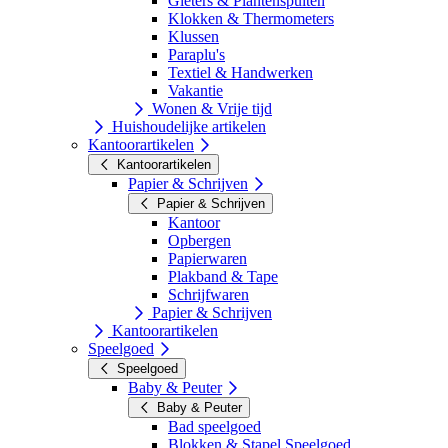
Gieters & Plantenspuiten
Klokken & Thermometers
Klussen
Paraplu's
Textiel & Handwerken
Vakantie
Wonen & Vrije tijd
Huishoudelijke artikelen
Kantoorartikelen
Kantoorartikelen
Papier & Schrijven
Papier & Schrijven
Kantoor
Opbergen
Papierwaren
Plakband & Tape
Schrijfwaren
Papier & Schrijven
Kantoorartikelen
Speelgoed
Speelgoed
Baby & Peuter
Baby & Peuter
Bad speelgoed
Blokken & Stapel Speelgoed