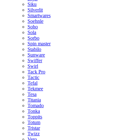
Siku
Silverlit
Smartwares
Soehnle
Soho
Sola
Sorbo
Spin master
Stabilo
Sunware
Swiffer
Swirl
Tack Pro
Tactic
Tefal
Tekmee
Tesa
Titania
Tomado
Tonka
Toppits
Totum
Tristar
Twizz
Vero