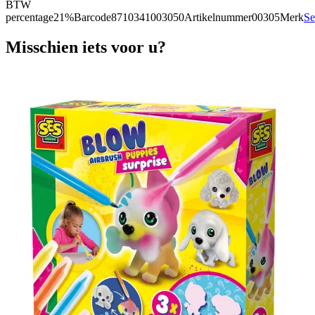
BTW
percentage
21%
Barcode
8710341003050
Artikelnummer
00305
Merk
Se
Misschien iets voor u?