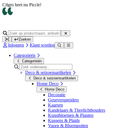
Op werkdagen voor 14.00 uur besteld, dezelfde dag verzonden
Zoeken
Inloggen
Klant worden
Categorieën
Categorieën
Deco & seizoensartikelen
Deco & seizoensartikelen
Home Deco
Home Deco
Decoratie
Geurverspreiders
Kaarsen
Kandelaars & Theelichthouders
Kunstbloemen & Planten
Kussens & Plaids
Vazen & Bloempotten