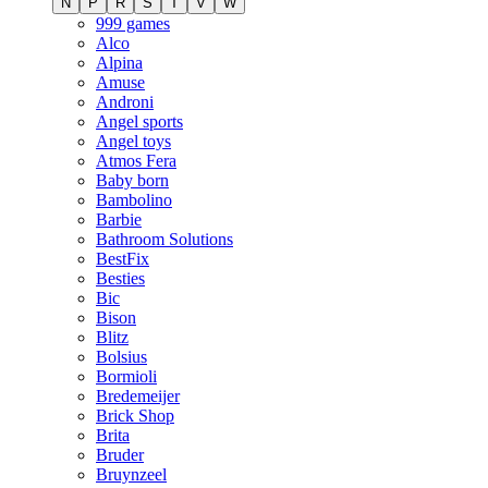
N
P
R
S
T
V
W
999 games
Alco
Alpina
Amuse
Androni
Angel sports
Angel toys
Atmos Fera
Baby born
Bambolino
Barbie
Bathroom Solutions
BestFix
Besties
Bic
Bison
Blitz
Bolsius
Bormioli
Bredemeijer
Brick Shop
Brita
Bruder
Bruynzeel