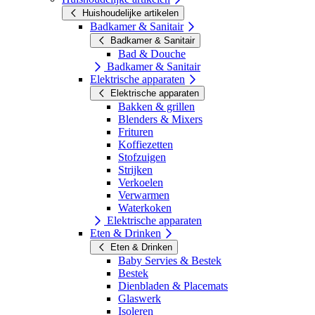
Huishoudelijke artikelen
Badkamer & Sanitair
Badkamer & Sanitair
Bad & Douche
Badkamer & Sanitair
Elektrische apparaten
Elektrische apparaten
Bakken & grillen
Blenders & Mixers
Frituren
Koffiezetten
Stofzuigen
Strijken
Verkoelen
Verwarmen
Waterkoken
Elektrische apparaten
Eten & Drinken
Eten & Drinken
Baby Servies & Bestek
Bestek
Dienbladen & Placemats
Glaswerk
Isoleren