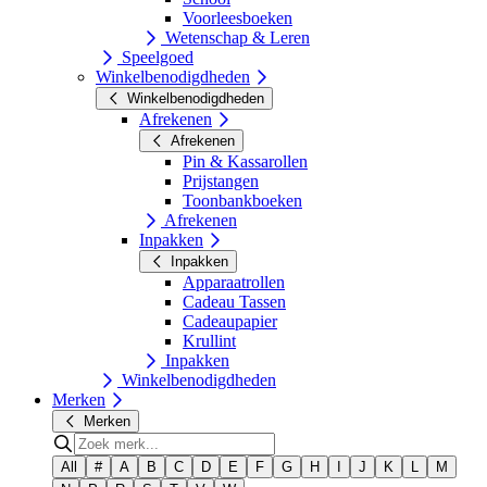
Voorleesboeken
Wetenschap & Leren
Speelgoed
Winkelbenodigdheden
Winkelbenodigdheden
Afrekenen
Afrekenen
Pin & Kassarollen
Prijstangen
Toonbankboeken
Afrekenen
Inpakken
Inpakken
Apparaatrollen
Cadeau Tassen
Cadeaupapier
Krullint
Inpakken
Winkelbenodigdheden
Merken
Merken
All
#
A
B
C
D
E
F
G
H
I
J
K
L
M