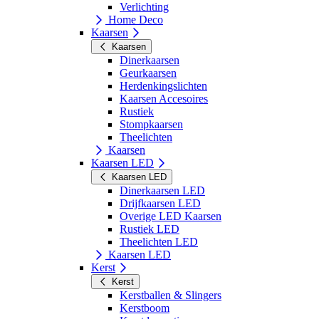
Verlichting
Home Deco
Kaarsen
Kaarsen
Dinerkaarsen
Geurkaarsen
Herdenkingslichten
Kaarsen Accesoires
Rustiek
Stompkaarsen
Theelichten
Kaarsen
Kaarsen LED
Kaarsen LED
Dinerkaarsen LED
Drijfkaarsen LED
Overige LED Kaarsen
Rustiek LED
Theelichten LED
Kaarsen LED
Kerst
Kerst
Kerstballen & Slingers
Kerstboom