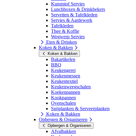
Kunststof Servies
Lunchboxen & Drinkbekers
Servetten & Tafelkleden
Servies & Aardewerk
Tafelkleden
Thee & Koffie
Wegwerp Servies
Eten & Drinken
Koken & Bakken
Koken & Bakken
Bakartikelen
BBQ
Keukengerei
Keukenmessen
Keukentextiel
Keukenweegschalen
Koekenpannen
Kookpannen
Ovenschalen
Snijplanken & Serveerplanken
Koken & Bakken
Opbergen & Organiseren
Opbergen & Organiseren
Afvalbakken