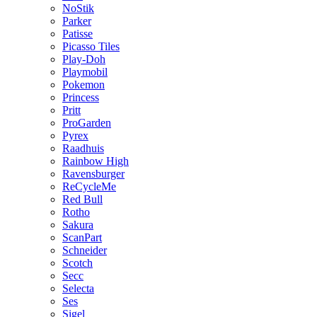
NoStik
Parker
Patisse
Picasso Tiles
Play-Doh
Playmobil
Pokemon
Princess
Pritt
ProGarden
Pyrex
Raadhuis
Rainbow High
Ravensburger
ReCycleMe
Red Bull
Rotho
Sakura
ScanPart
Schneider
Scotch
Secc
Selecta
Ses
Sigel