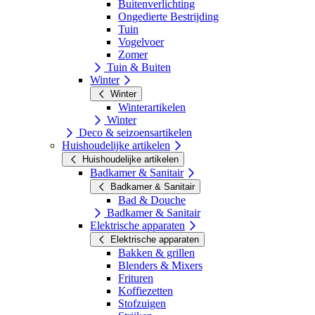
Buitenverlichting
Ongedierte Bestrijding
Tuin
Vogelvoer
Zomer
Tuin & Buiten
Winter
Winter
Winterartikelen
Winter
Deco & seizoensartikelen
Huishoudelijke artikelen
Huishoudelijke artikelen
Badkamer & Sanitair
Badkamer & Sanitair
Bad & Douche
Badkamer & Sanitair
Elektrische apparaten
Elektrische apparaten
Bakken & grillen
Blenders & Mixers
Frituren
Koffiezetten
Stofzuigen