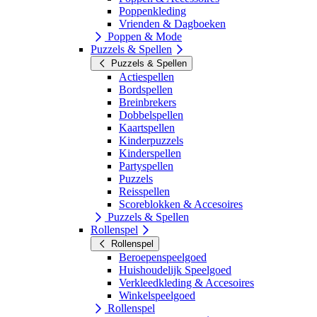
Poppenkleding
Vrienden & Dagboeken
Poppen & Mode
Puzzels & Spellen
Puzzels & Spellen
Actiespellen
Bordspellen
Breinbrekers
Dobbelspellen
Kaartspellen
Kinderpuzzels
Kinderspellen
Partyspellen
Puzzels
Reisspellen
Scoreblokken & Accesoires
Puzzels & Spellen
Rollenspel
Rollenspel
Beroepenspeelgoed
Huishoudelijk Speelgoed
Verkleedkleding & Accesoires
Winkelspeelgoed
Rollenspel