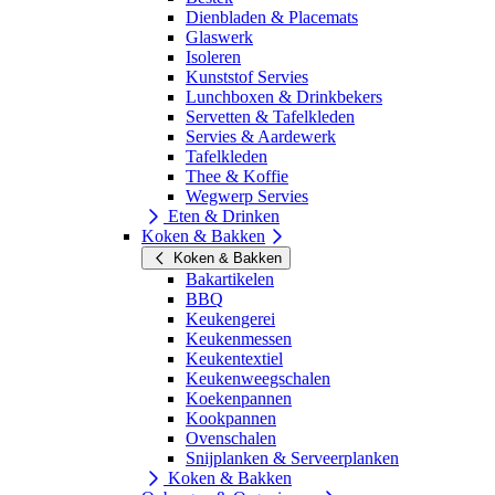
Dienbladen & Placemats
Glaswerk
Isoleren
Kunststof Servies
Lunchboxen & Drinkbekers
Servetten & Tafelkleden
Servies & Aardewerk
Tafelkleden
Thee & Koffie
Wegwerp Servies
Eten & Drinken
Koken & Bakken
Koken & Bakken
Bakartikelen
BBQ
Keukengerei
Keukenmessen
Keukentextiel
Keukenweegschalen
Koekenpannen
Kookpannen
Ovenschalen
Snijplanken & Serveerplanken
Koken & Bakken