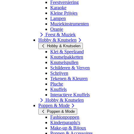
Feestversiering
Karaoke
Kleine Prijsjes
Lampen
Muziekinstrumenten
Oranje
Feest & Muziek
Hobby & Knutselen
Hobby & Knutselen
Klei & Speelzand
Knutselpakketten
Knutselspullen
Schilderen & Verven
Schrijven
Tekenen & Kleuren
Pluche
Knuffels
Interactieve Knuffels
Hobby & Knutselen
Poppen & Mode
Poppen & Mode
Fashionpoppen
Kinderparaplu's
Make-up & Bijoux
Poppen & Accessoires