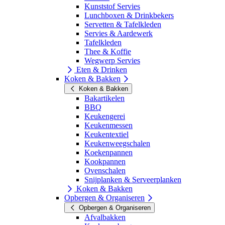
Kunststof Servies
Lunchboxen & Drinkbekers
Servetten & Tafelkleden
Servies & Aardewerk
Tafelkleden
Thee & Koffie
Wegwerp Servies
Eten & Drinken
Koken & Bakken
Koken & Bakken
Bakartikelen
BBQ
Keukengerei
Keukenmessen
Keukentextiel
Keukenweegschalen
Koekenpannen
Kookpannen
Ovenschalen
Snijplanken & Serveerplanken
Koken & Bakken
Opbergen & Organiseren
Opbergen & Organiseren
Afvalbakken