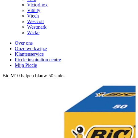
Victorinox
Vitility
Vtech
Westcott
Westmark
Wicke
Over ons
Onze werkwijze
Klantenservice
Piccle inspiration centre
Mijn Piccle
Bic M10 balpen blauw 50 stuks