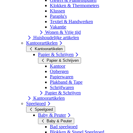
Gieters & Plantenspuiten
Klokken & Thermometers
Klussen
Paraplu's
Textiel & Handwerken
Vakantie
Wonen & Vrije tijd
Huishoudelijke artikelen
Kantoorartikelen
Kantoorartikelen
Papier & Schrijven
Papier & Schrijven
Kantoor
Opbergen
Papierwaren
Plakband & Tape
Schrijfwaren
Papier & Schrijven
Kantoorartikelen
Speelgoed
Speelgoed
Baby & Peuter
Baby & Peuter
Bad speelgoed
Blokken & Stapel Speelgoed