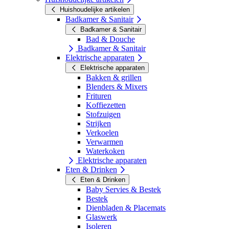
Huishoudelijke artikelen
Badkamer & Sanitair
Badkamer & Sanitair
Bad & Douche
Badkamer & Sanitair
Elektrische apparaten
Elektrische apparaten
Bakken & grillen
Blenders & Mixers
Frituren
Koffiezetten
Stofzuigen
Strijken
Verkoelen
Verwarmen
Waterkoken
Elektrische apparaten
Eten & Drinken
Eten & Drinken
Baby Servies & Bestek
Bestek
Dienbladen & Placemats
Glaswerk
Isoleren