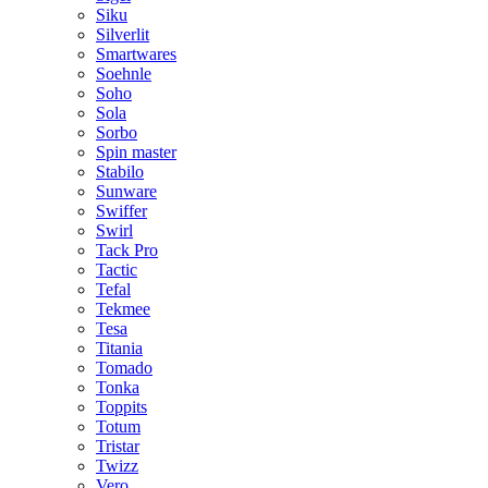
Siku
Silverlit
Smartwares
Soehnle
Soho
Sola
Sorbo
Spin master
Stabilo
Sunware
Swiffer
Swirl
Tack Pro
Tactic
Tefal
Tekmee
Tesa
Titania
Tomado
Tonka
Toppits
Totum
Tristar
Twizz
Vero