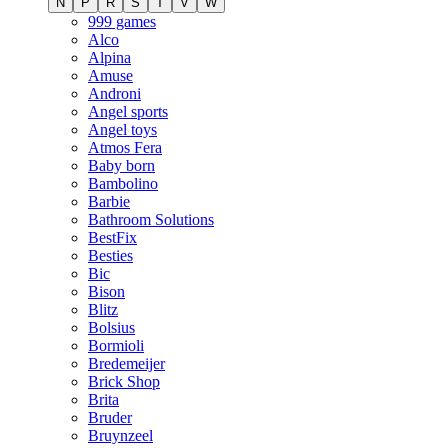
N
P
R
S
T
V
W
999 games
Alco
Alpina
Amuse
Androni
Angel sports
Angel toys
Atmos Fera
Baby born
Bambolino
Barbie
Bathroom Solutions
BestFix
Besties
Bic
Bison
Blitz
Bolsius
Bormioli
Bredemeijer
Brick Shop
Brita
Bruder
Bruynzeel