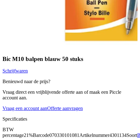
Bic M10 balpen blauw 50 stuks
Schrijfwaren
Benieuwd naar de prijs?
Vraag direct een vrijblijvende offerte aan of maak een Piccle
account aan.
Vraag een account aan
Offerte aanvragen
Specificaties
BTW
percentage
21%
Barcode
070330101081
Artikelnummer
4301134
Soort
B