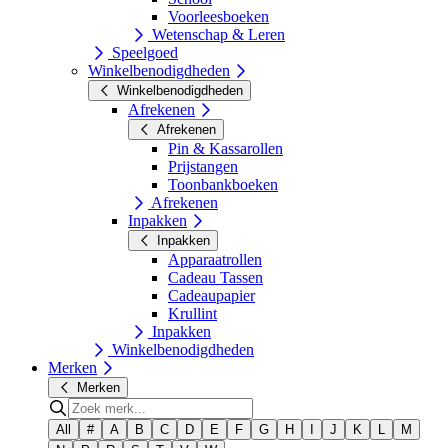
Voorleesboeken
Wetenschap & Leren
Speelgoed
Winkelbenodigdheden
Winkelbenodigdheden
Afrekenen
Afrekenen
Pin & Kassarollen
Prijstangen
Toonbankboeken
Afrekenen
Inpakken
Inpakken
Apparaatrollen
Cadeau Tassen
Cadeaupapier
Krullint
Inpakken
Winkelbenodigdheden
Merken
Merken
All
#
A
B
C
D
E
F
G
H
I
J
K
L
M