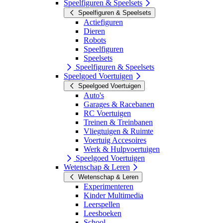
Speelfiguren & Speelsets
Speelfiguren & Speelsets
Actiefiguren
Dieren
Robots
Speelfiguren
Speelsets
Speelfiguren & Speelsets
Speelgoed Voertuigen
Speelgoed Voertuigen
Auto's
Garages & Racebanen
RC Voertuigen
Treinen & Treinbanen
Vliegtuigen & Ruimte
Voertuig Accesoires
Werk & Hulpvoertuigen
Speelgoed Voertuigen
Wetenschap & Leren
Wetenschap & Leren
Experimenteren
Kinder Multimedia
Leerspellen
Leesboeken
School