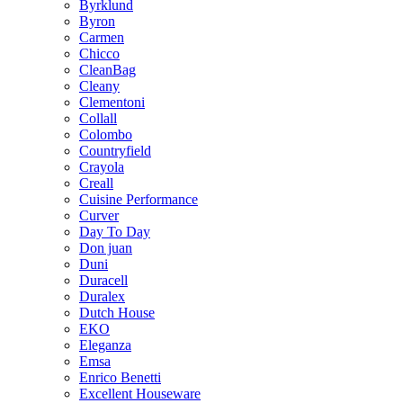
Byrklund
Byron
Carmen
Chicco
CleanBag
Cleany
Clementoni
Collall
Colombo
Countryfield
Crayola
Creall
Cuisine Performance
Curver
Day To Day
Don juan
Duni
Duracell
Duralex
Dutch House
EKO
Eleganza
Emsa
Enrico Benetti
Excellent Houseware