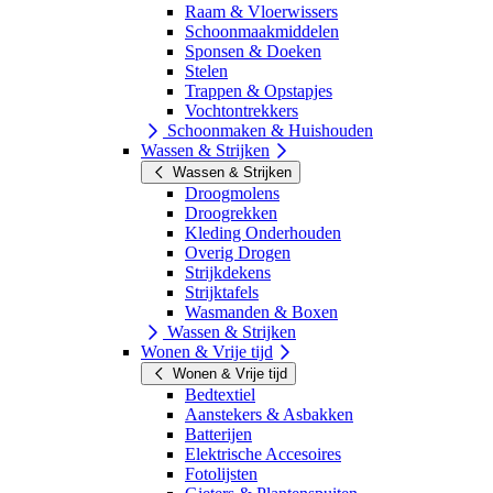
Raam & Vloerwissers
Schoonmaakmiddelen
Sponsen & Doeken
Stelen
Trappen & Opstapjes
Vochtontrekkers
Schoonmaken & Huishouden
Wassen & Strijken
Wassen & Strijken
Droogmolens
Droogrekken
Kleding Onderhouden
Overig Drogen
Strijkdekens
Strijktafels
Wasmanden & Boxen
Wassen & Strijken
Wonen & Vrije tijd
Wonen & Vrije tijd
Bedtextiel
Aanstekers & Asbakken
Batterijen
Elektrische Accesoires
Fotolijsten