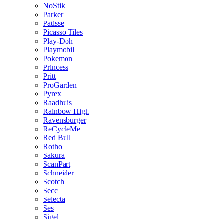
NoStik
Parker
Patisse
Picasso Tiles
Play-Doh
Playmobil
Pokemon
Princess
Pritt
ProGarden
Pyrex
Raadhuis
Rainbow High
Ravensburger
ReCycleMe
Red Bull
Rotho
Sakura
ScanPart
Schneider
Scotch
Secc
Selecta
Ses
Sigel