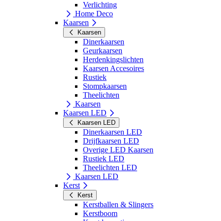
Verlichting
Home Deco
Kaarsen
Kaarsen
Dinerkaarsen
Geurkaarsen
Herdenkingslichten
Kaarsen Accesoires
Rustiek
Stompkaarsen
Theelichten
Kaarsen
Kaarsen LED
Kaarsen LED
Dinerkaarsen LED
Drijfkaarsen LED
Overige LED Kaarsen
Rustiek LED
Theelichten LED
Kaarsen LED
Kerst
Kerst
Kerstballen & Slingers
Kerstboom