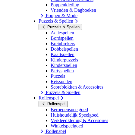
Poppenkleding
Vrienden & Dagboeken
Poppen & Mode
Puzzels & Spellen
Puzzels & Spellen
Actiespellen
Bordspellen
Breinbrekers
Dobbelspellen
Kaartspellen
Kinderpuzzels
Kinderspellen
Partyspellen
Puzzels
Reisspellen
Scoreblokken & Accesoires
Puzzels & Spellen
Rollenspel
Rollenspel
Beroepenspeelgoed
Huishoudelijk Speelgoed
Verkleedkleding & Accesoires
Winkelspeelgoed
Rollenspel