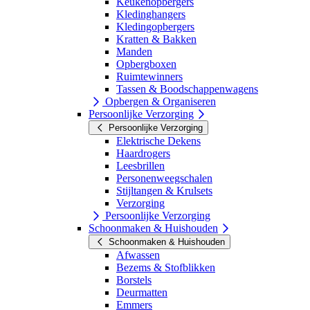
Keukenopbergers
Kledinghangers
Kledingopbergers
Kratten & Bakken
Manden
Opbergboxen
Ruimtewinners
Tassen & Boodschappenwagens
Opbergen & Organiseren
Persoonlijke Verzorging
Persoonlijke Verzorging
Elektrische Dekens
Haardrogers
Leesbrillen
Personenweegschalen
Stijltangen & Krulsets
Verzorging
Persoonlijke Verzorging
Schoonmaken & Huishouden
Schoonmaken & Huishouden
Afwassen
Bezems & Stofblikken
Borstels
Deurmatten
Emmers