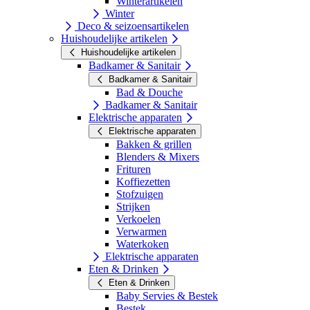
Winterartikelen
Winter
Deco & seizoensartikelen
Huishoudelijke artikelen
Huishoudelijke artikelen
Badkamer & Sanitair
Badkamer & Sanitair
Bad & Douche
Badkamer & Sanitair
Elektrische apparaten
Elektrische apparaten
Bakken & grillen
Blenders & Mixers
Frituren
Koffiezetten
Stofzuigen
Strijken
Verkoelen
Verwarmen
Waterkoken
Elektrische apparaten
Eten & Drinken
Eten & Drinken
Baby Servies & Bestek
Bestek