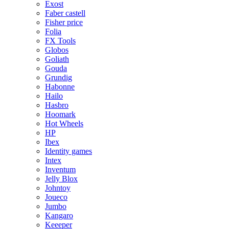
Exost
Faber castell
Fisher price
Folia
FX Tools
Globos
Goliath
Gouda
Grundig
Habonne
Hailo
Hasbro
Hoomark
Hot Wheels
HP
Ibex
Identity games
Intex
Inventum
Jelly Blox
Johntoy
Joueco
Jumbo
Kangaro
Keeeper