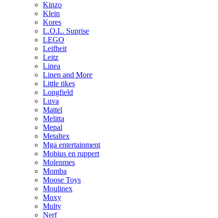
Kinzo
Klein
Kores
L.O.L. Suprise
LEGO
Leifheit
Leitz
Linea
Linen and More
Little tikes
Longfield
Luva
Mattel
Melitta
Mepal
Metaltex
Mga entertainment
Mobius en ruppert
Molenmes
Momba
Moose Toys
Moulinex
Moxy
Multy
Nerf