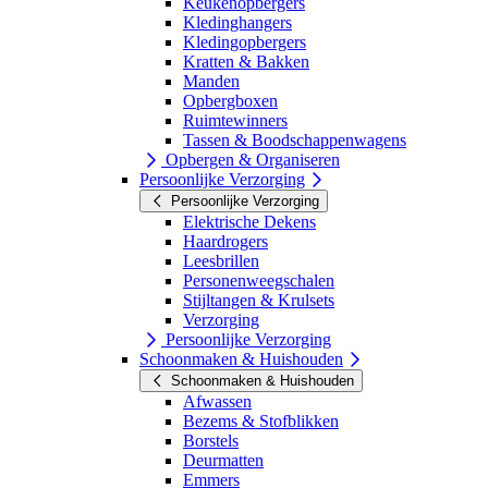
Keukenopbergers
Kledinghangers
Kledingopbergers
Kratten & Bakken
Manden
Opbergboxen
Ruimtewinners
Tassen & Boodschappenwagens
Opbergen & Organiseren
Persoonlijke Verzorging
Persoonlijke Verzorging
Elektrische Dekens
Haardrogers
Leesbrillen
Personenweegschalen
Stijltangen & Krulsets
Verzorging
Persoonlijke Verzorging
Schoonmaken & Huishouden
Schoonmaken & Huishouden
Afwassen
Bezems & Stofblikken
Borstels
Deurmatten
Emmers