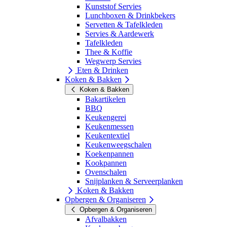
Kunststof Servies
Lunchboxen & Drinkbekers
Servetten & Tafelkleden
Servies & Aardewerk
Tafelkleden
Thee & Koffie
Wegwerp Servies
Eten & Drinken
Koken & Bakken
Koken & Bakken
Bakartikelen
BBQ
Keukengerei
Keukenmessen
Keukentextiel
Keukenweegschalen
Koekenpannen
Kookpannen
Ovenschalen
Snijplanken & Serveerplanken
Koken & Bakken
Opbergen & Organiseren
Opbergen & Organiseren
Afvalbakken