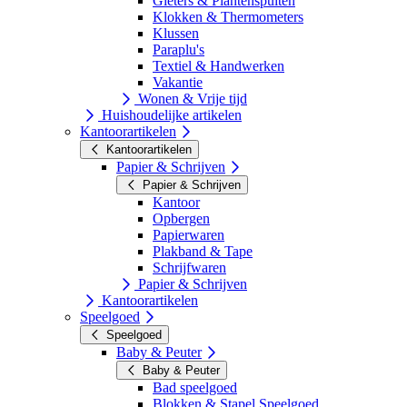
Gieters & Plantenspuiten
Klokken & Thermometers
Klussen
Paraplu's
Textiel & Handwerken
Vakantie
Wonen & Vrije tijd
Huishoudelijke artikelen
Kantoorartikelen
Kantoorartikelen
Papier & Schrijven
Papier & Schrijven
Kantoor
Opbergen
Papierwaren
Plakband & Tape
Schrijfwaren
Papier & Schrijven
Kantoorartikelen
Speelgoed
Speelgoed
Baby & Peuter
Baby & Peuter
Bad speelgoed
Blokken & Stapel Speelgoed