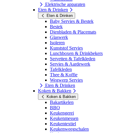
Elektrische apparaten
Eten & Drinken
Eten & Drinken
Baby Servies & Bestek
Bestek
Dienbladen & Placemats
Glaswerk
Isoleren
Kunststof Servies
Lunchboxen & Drinkbekers
Servetten & Tafelkleden
Servies & Aardewerk
Tafelkleden
Thee & Koffie
Wegwerp Servies
Eten & Drinken
Koken & Bakken
Koken & Bakken
Bakartikelen
BBQ
Keukengerei
Keukenmessen
Keukentextiel
Keukenweegschalen