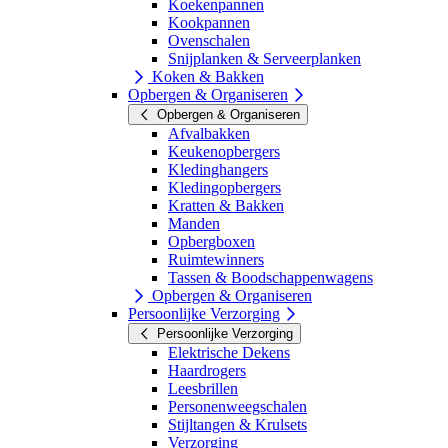
Koekenpannen
Kookpannen
Ovenschalen
Snijplanken & Serveerplanken
Koken & Bakken
Opbergen & Organiseren
Opbergen & Organiseren
Afvalbakken
Keukenopbergers
Kledinghangers
Kledingopbergers
Kratten & Bakken
Manden
Opbergboxen
Ruimtewinners
Tassen & Boodschappenwagens
Opbergen & Organiseren
Persoonlijke Verzorging
Persoonlijke Verzorging
Elektrische Dekens
Haardrogers
Leesbrillen
Personenweegschalen
Stijltangen & Krulsets
Verzorging