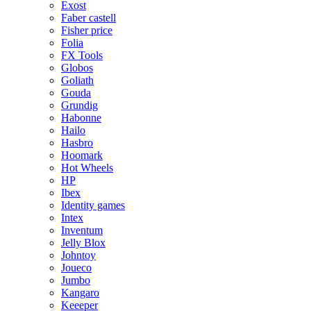
Exost
Faber castell
Fisher price
Folia
FX Tools
Globos
Goliath
Gouda
Grundig
Habonne
Hailo
Hasbro
Hoomark
Hot Wheels
HP
Ibex
Identity games
Intex
Inventum
Jelly Blox
Johntoy
Joueco
Jumbo
Kangaro
Keeeper