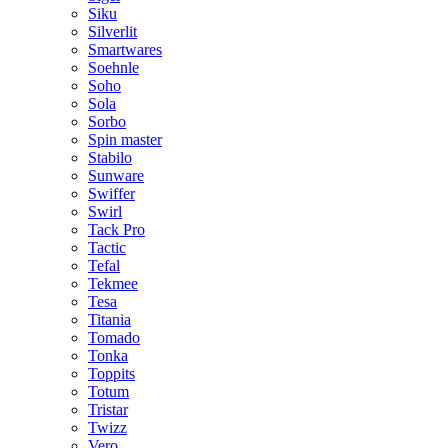
Siku
Silverlit
Smartwares
Soehnle
Soho
Sola
Sorbo
Spin master
Stabilo
Sunware
Swiffer
Swirl
Tack Pro
Tactic
Tefal
Tekmee
Tesa
Titania
Tomado
Tonka
Toppits
Totum
Tristar
Twizz
Vero