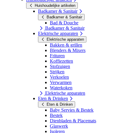
Huishoudelijke artikelen
Badkamer & Sanitair
Badkamer & Sanitair
Bad & Douche
Badkamer & Sanitair
Elektrische apparaten
Elektrische apparaten
Bakken & grillen
Blenders & Mixers
Frituren
Koffiezetten
Stofzuigen
Strijken
Verkoelen
Verwarmen
Waterkoken
Elektrische apparaten
Eten & Drinken
Eten & Drinken
Baby Servies & Bestek
Bestek
Dienbladen & Placemats
Glaswerk
Isoleren