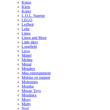
Kinzo
Klein
Kores
L.O.L. Suprise
LEGO
Leifheit
Leitz
Linea
Linen and More
Little tikes
Longfield
Luva
Mattel
Melitta
Mepal
Metaltex
Mga entertainment
Mobius en ruppert
Molenmes
Momba
Moose Toys
Moulinex
Moxy
Multy
Nerf