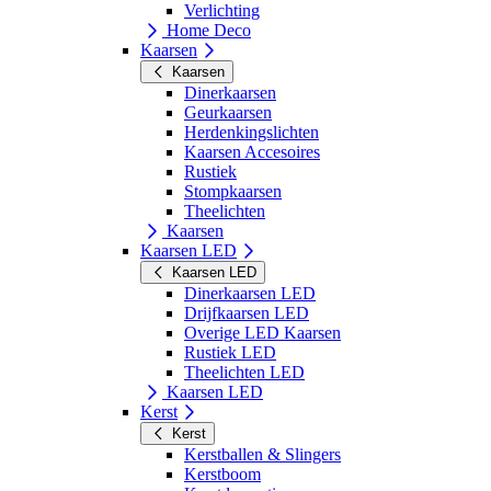
Verlichting
Home Deco
Kaarsen
Kaarsen
Dinerkaarsen
Geurkaarsen
Herdenkingslichten
Kaarsen Accesoires
Rustiek
Stompkaarsen
Theelichten
Kaarsen
Kaarsen LED
Kaarsen LED
Dinerkaarsen LED
Drijfkaarsen LED
Overige LED Kaarsen
Rustiek LED
Theelichten LED
Kaarsen LED
Kerst
Kerst
Kerstballen & Slingers
Kerstboom