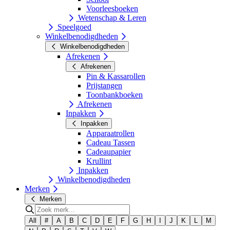
Voorleesboeken
Wetenschap & Leren
Speelgoed
Winkelbenodigdheden
Winkelbenodigdheden
Afrekenen
Afrekenen
Pin & Kassarollen
Prijstangen
Toonbankboeken
Afrekenen
Inpakken
Inpakken
Apparaatrollen
Cadeau Tassen
Cadeaupapier
Krullint
Inpakken
Winkelbenodigdheden
Merken
Merken
All
#
A
B
C
D
E
F
G
H
I
J
K
L
M