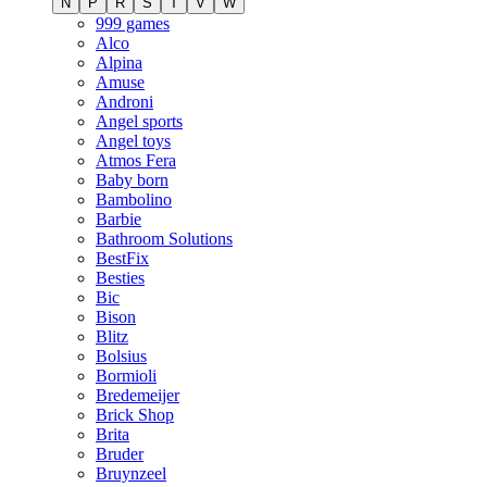
N
P
R
S
T
V
W
999 games
Alco
Alpina
Amuse
Androni
Angel sports
Angel toys
Atmos Fera
Baby born
Bambolino
Barbie
Bathroom Solutions
BestFix
Besties
Bic
Bison
Blitz
Bolsius
Bormioli
Bredemeijer
Brick Shop
Brita
Bruder
Bruynzeel