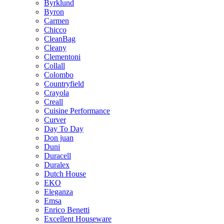
Byrklund
Byron
Carmen
Chicco
CleanBag
Cleany
Clementoni
Collall
Colombo
Countryfield
Crayola
Creall
Cuisine Performance
Curver
Day To Day
Don juan
Duni
Duracell
Duralex
Dutch House
EKO
Eleganza
Emsa
Enrico Benetti
Excellent Houseware