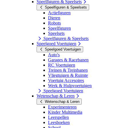
Speelfiguren & Speelsets
Speelfiguren & Speelsets
Actiefiguren
Dieren
Robots
Speelfiguren
Speelsets
Speelfiguren & Speelsets
Speelgoed Voertuigen
Speelgoed Voertuigen
Auto's
Garages & Racebanen
RC Voertuigen
Treinen & Treinbanen
Vliegtuigen & Ruimte
Voertuig Accesoires
Werk & Hulpvoertuigen
Speelgoed Voertuigen
Wetenschap & Leren
Wetenschap & Leren
Experimenteren
Kinder Multimedia
Leerspellen
Leesboeken
School