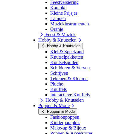
Feestversiering
Karaoke
Kleine Prijsjes
Lampen
Muziekinstrumenten
Oranje
Feest & Muziek
Hobby & Knutselen
Hobby & Knutselen
Klei & Speelzand
Knutselpakketten
Knutselspullen
Schilderen & Verven
Schrijven
Tekenen & Kleuren
Pluche
Knuffels
Interactieve Knuffels
Hobby & Knutselen
Poppen & Mode
Poppen & Mode
Fashionpoppen
Kinderparaplu's
Make-up & Bijoux
Poppen & Accessoires