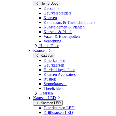
Home Deco
Decoratie
Geurverspreiders
Kaarsen
Kandelaars & Theelichthouders
Kunstbloemen & Planten
Kussens & Plaids
Vazen & Bloempotten
Verlichting
Home Deco
Kaarsen
Kaarsen
Dinerkaarsen
Geurkaarsen
Herdenkingslichten
Kaarsen Accesoires
Rustiek
Stompkaarsen
Theelichten
Kaarsen
Kaarsen LED
Kaarsen LED
Dinerkaarsen LED
Drijfkaarsen LED