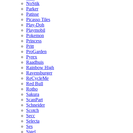
NoStik
Parker
Patisse
Picasso Tiles
Play-Doh
Playmobil
Pokemon
Princess
Pritt
ProGarden
Pyrex
Raadhuis
Rainbow High
Ravensburger
ReCycleMe
Red Bull
Rotho
Sakura
ScanPart
Schneider
Scotch
Secc
Selecta
Ses
Sigel