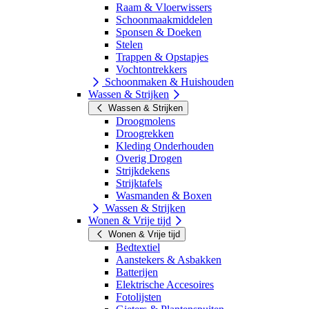
Raam & Vloerwissers
Schoonmaakmiddelen
Sponsen & Doeken
Stelen
Trappen & Opstapjes
Vochtontrekkers
Schoonmaken & Huishouden
Wassen & Strijken
Wassen & Strijken
Droogmolens
Droogrekken
Kleding Onderhouden
Overig Drogen
Strijkdekens
Strijktafels
Wasmanden & Boxen
Wassen & Strijken
Wonen & Vrije tijd
Wonen & Vrije tijd
Bedtextiel
Aanstekers & Asbakken
Batterijen
Elektrische Accesoires
Fotolijsten