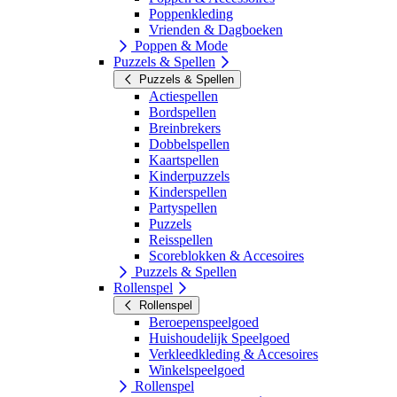
Poppenkleding
Vrienden & Dagboeken
Poppen & Mode
Puzzels & Spellen
Puzzels & Spellen
Actiespellen
Bordspellen
Breinbrekers
Dobbelspellen
Kaartspellen
Kinderpuzzels
Kinderspellen
Partyspellen
Puzzels
Reisspellen
Scoreblokken & Accesoires
Puzzels & Spellen
Rollenspel
Rollenspel
Beroepenspeelgoed
Huishoudelijk Speelgoed
Verkleedkleding & Accesoires
Winkelspeelgoed
Rollenspel