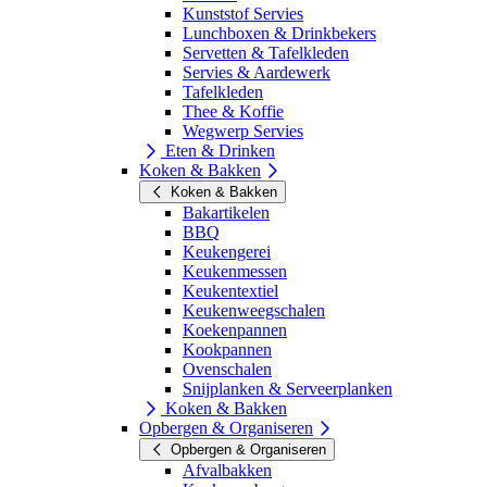
Kunststof Servies
Lunchboxen & Drinkbekers
Servetten & Tafelkleden
Servies & Aardewerk
Tafelkleden
Thee & Koffie
Wegwerp Servies
Eten & Drinken
Koken & Bakken
Koken & Bakken
Bakartikelen
BBQ
Keukengerei
Keukenmessen
Keukentextiel
Keukenweegschalen
Koekenpannen
Kookpannen
Ovenschalen
Snijplanken & Serveerplanken
Koken & Bakken
Opbergen & Organiseren
Opbergen & Organiseren
Afvalbakken