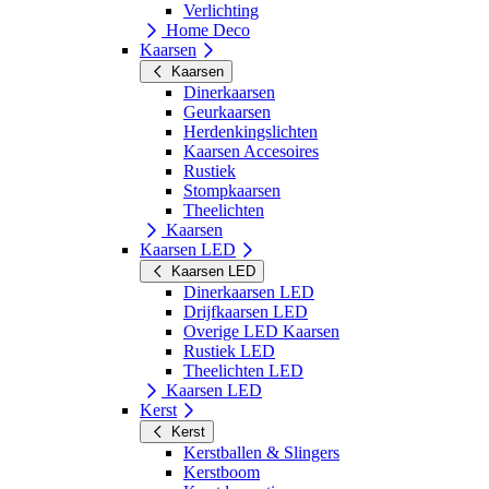
Verlichting
Home Deco
Kaarsen
Kaarsen
Dinerkaarsen
Geurkaarsen
Herdenkingslichten
Kaarsen Accesoires
Rustiek
Stompkaarsen
Theelichten
Kaarsen
Kaarsen LED
Kaarsen LED
Dinerkaarsen LED
Drijfkaarsen LED
Overige LED Kaarsen
Rustiek LED
Theelichten LED
Kaarsen LED
Kerst
Kerst
Kerstballen & Slingers
Kerstboom