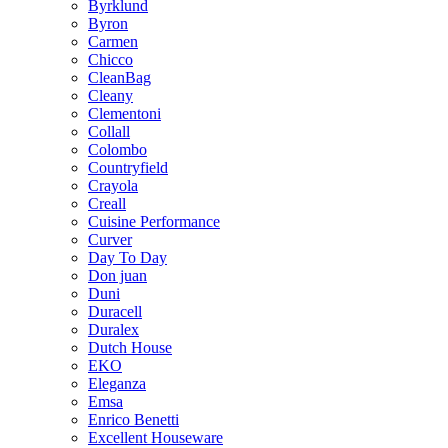
Byrklund
Byron
Carmen
Chicco
CleanBag
Cleany
Clementoni
Collall
Colombo
Countryfield
Crayola
Creall
Cuisine Performance
Curver
Day To Day
Don juan
Duni
Duracell
Duralex
Dutch House
EKO
Eleganza
Emsa
Enrico Benetti
Excellent Houseware