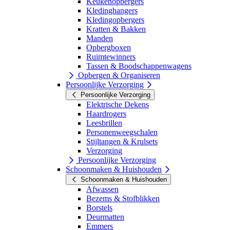
Keukenopbergers
Kledinghangers
Kledingopbergers
Kratten & Bakken
Manden
Opbergboxen
Ruimtewinners
Tassen & Boodschappenwagens
Opbergen & Organiseren
Persoonlijke Verzorging
Persoonlijke Verzorging
Elektrische Dekens
Haardrogers
Leesbrillen
Personenweegschalen
Stijltangen & Krulsets
Verzorging
Persoonlijke Verzorging
Schoonmaken & Huishouden
Schoonmaken & Huishouden
Afwassen
Bezems & Stofblikken
Borstels
Deurmatten
Emmers