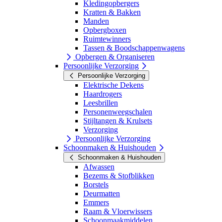
Kledingopbergers
Kratten & Bakken
Manden
Opbergboxen
Ruimtewinners
Tassen & Boodschappenwagens
Opbergen & Organiseren
Persoonlijke Verzorging
Persoonlijke Verzorging
Elektrische Dekens
Haardrogers
Leesbrillen
Personenweegschalen
Stijltangen & Krulsets
Verzorging
Persoonlijke Verzorging
Schoonmaken & Huishouden
Schoonmaken & Huishouden
Afwassen
Bezems & Stofblikken
Borstels
Deurmatten
Emmers
Raam & Vloerwissers
Schoonmaakmiddelen