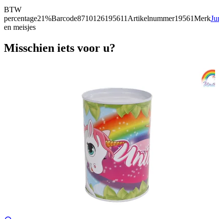
BTW
percentage
21%
Barcode
8710126195611
Artikelnummer
19561
Merk
Ju
en meisjes
Misschien iets voor u?