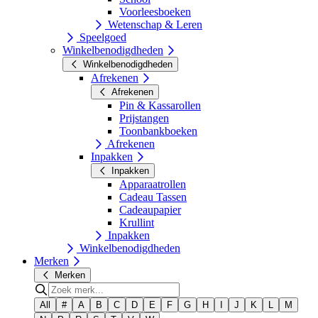
Voorleesboeken
Wetenschap & Leren
Speelgoed
Winkelbenodigdheden
Winkelbenodigdheden
Afrekenen
Afrekenen
Pin & Kassarollen
Prijstangen
Toonbankboeken
Afrekenen
Inpakken
Inpakken
Apparaatrollen
Cadeau Tassen
Cadeaupapier
Krullint
Inpakken
Winkelbenodigdheden
Merken
Merken
All
#
A
B
C
D
E
F
G
H
I
J
K
L
M