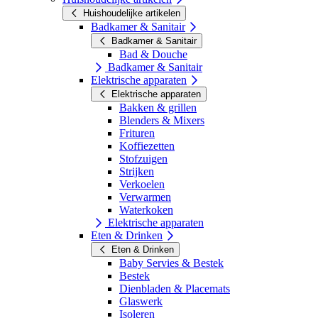
Huishoudelijke artikelen
Badkamer & Sanitair
Badkamer & Sanitair
Bad & Douche
Badkamer & Sanitair
Elektrische apparaten
Elektrische apparaten
Bakken & grillen
Blenders & Mixers
Frituren
Koffiezetten
Stofzuigen
Strijken
Verkoelen
Verwarmen
Waterkoken
Elektrische apparaten
Eten & Drinken
Eten & Drinken
Baby Servies & Bestek
Bestek
Dienbladen & Placemats
Glaswerk
Isoleren