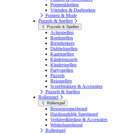
Poppenkleding
Vrienden & Dagboeken
Poppen & Mode
Puzzels & Spellen
Puzzels & Spellen
Actiespellen
Bordspellen
Breinbrekers
Dobbelspellen
Kaartspellen
Kinderpuzzels
Kinderspellen
Partyspellen
Puzzels
Reisspellen
Scoreblokken & Accesoires
Puzzels & Spellen
Rollenspel
Rollenspel
Beroepenspeelgoed
Huishoudelijk Speelgoed
Verkleedkleding & Accesoires
Winkelspeelgoed
Rollenspel