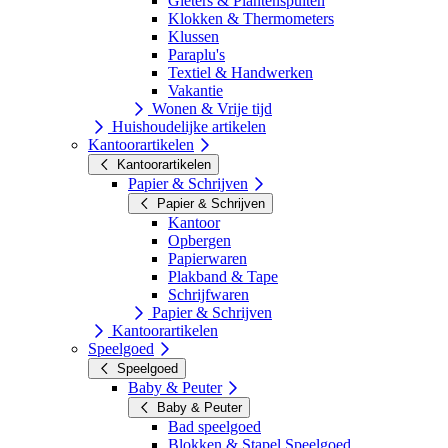
Gieters & Plantenspuiten
Klokken & Thermometers
Klussen
Paraplu's
Textiel & Handwerken
Vakantie
Wonen & Vrije tijd
Huishoudelijke artikelen
Kantoorartikelen
Kantoorartikelen
Papier & Schrijven
Papier & Schrijven
Kantoor
Opbergen
Papierwaren
Plakband & Tape
Schrijfwaren
Papier & Schrijven
Kantoorartikelen
Speelgoed
Speelgoed
Baby & Peuter
Baby & Peuter
Bad speelgoed
Blokken & Stapel Speelgoed