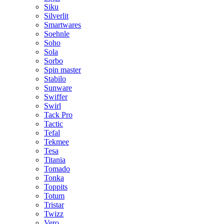
Siku
Silverlit
Smartwares
Soehnle
Soho
Sola
Sorbo
Spin master
Stabilo
Sunware
Swiffer
Swirl
Tack Pro
Tactic
Tefal
Tekmee
Tesa
Titania
Tomado
Tonka
Toppits
Totum
Tristar
Twizz
Vero