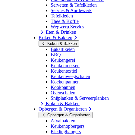
Servetten & Tafelkleden
Servies & Aardewerk
Tafelkleden
Thee & Koffie
Wegwerp Servies
Eten & Drinken
Koken & Bakken
Koken & Bakken
Bakartikelen
BBQ
Keukengerei
Keukenmessen
Keukentextiel
Keukenweegschalen
Koekenpannen
Kookpannen
Ovenschalen
Snijplanken & Serveerplanken
Koken & Bakken
Opbergen & Organiseren
Opbergen & Organiseren
Afvalbakken
Keukenopbergers
Kledinghangers