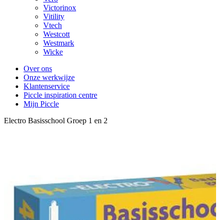
Victorinox
Vitility
Vtech
Westcott
Westmark
Wicke
Over ons
Onze werkwijze
Klantenservice
Piccle inspiration centre
Mijn Piccle
Electro Basisschool Groep 1 en 2