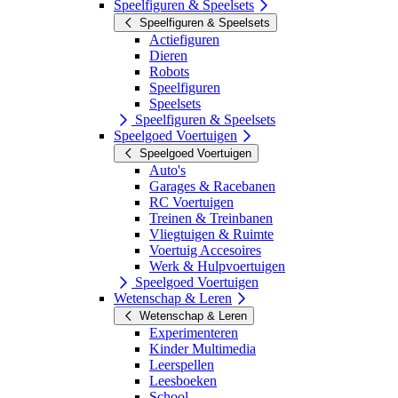
Speelfiguren & Speelsets
Speelfiguren & Speelsets
Actiefiguren
Dieren
Robots
Speelfiguren
Speelsets
Speelfiguren & Speelsets
Speelgoed Voertuigen
Speelgoed Voertuigen
Auto's
Garages & Racebanen
RC Voertuigen
Treinen & Treinbanen
Vliegtuigen & Ruimte
Voertuig Accesoires
Werk & Hulpvoertuigen
Speelgoed Voertuigen
Wetenschap & Leren
Wetenschap & Leren
Experimenteren
Kinder Multimedia
Leerspellen
Leesboeken
School