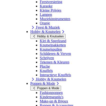
Feestversiering
Karaoke
Kleine Prijsjes
Lampen
Muziekinstrumenten
Oranje
Feest & Muziek
Hobby & Knutselen
Hobby & Knutselen
Klei & Speelzand
Knutselpakketten
Knutselspullen
Schilderen & Verven
Schrijven
Tekenen & Kleuren
Pluche
Knuffels
Interactieve Knuffels
Hobby & Knutselen
Poppen & Mode
Poppen & Mode
Fashionpoppen
Kinderparaplu's
Make-up & Bijoux
Poppen & Accessoires