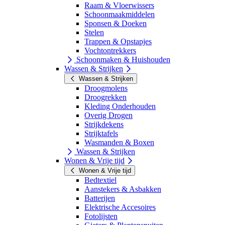
Raam & Vloerwissers
Schoonmaakmiddelen
Sponsen & Doeken
Stelen
Trappen & Opstapjes
Vochtontrekkers
Schoonmaken & Huishouden
Wassen & Strijken
Wassen & Strijken
Droogmolens
Droogrekken
Kleding Onderhouden
Overig Drogen
Strijkdekens
Strijktafels
Wasmanden & Boxen
Wassen & Strijken
Wonen & Vrije tijd
Wonen & Vrije tijd
Bedtextiel
Aanstekers & Asbakken
Batterijen
Elektrische Accesoires
Fotolijsten