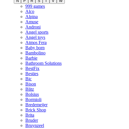
N
P
R
S
T
V
W
999 games
Alco
Alpina
Amuse
Androni
Angel sports
Angel toys
Atmos Fera
Baby born
Bambolino
Barbie
Bathroom Solutions
BestFix
Besties
Bic
Bison
Blitz
Bolsius
Bormioli
Bredemeijer
Brick Shop
Brita
Bruder
Bruynzeel