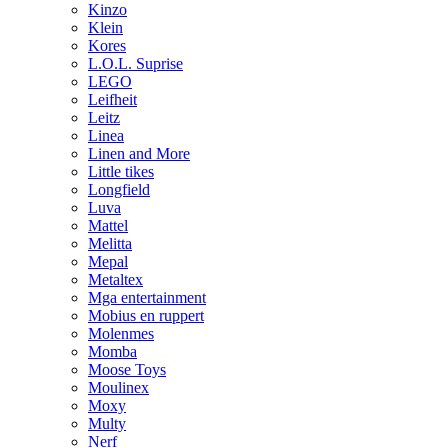
Kinzo
Klein
Kores
L.O.L. Suprise
LEGO
Leifheit
Leitz
Linea
Linen and More
Little tikes
Longfield
Luva
Mattel
Melitta
Mepal
Metaltex
Mga entertainment
Mobius en ruppert
Molenmes
Momba
Moose Toys
Moulinex
Moxy
Multy
Nerf