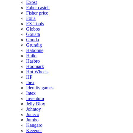
Exost
Faber castell
Fisher price
Folia
FX Tools
Globos
Goliath
Gouda
Grundig
Habonne
Hailo
Hasbro
Hoomark
Hot Wheels
HP
Ibex
Identity games
Intex
Inventum
Jelly Blox
Johntoy
Joueco
Jumbo
Kangaro
Keeeper