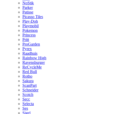
NoStik
Parker
Patisse
Picasso Tiles
Play-Doh
Playmobil
Pokemon
Princess
Pritt
ProGarden
Pyrex
Raadhuis
Rainbow High
Ravensburger
ReCycleMe
Red Bull
Rotho
Sakura
ScanPart
Schneider
Scotch
Secc
Selecta
Ses
Sigel