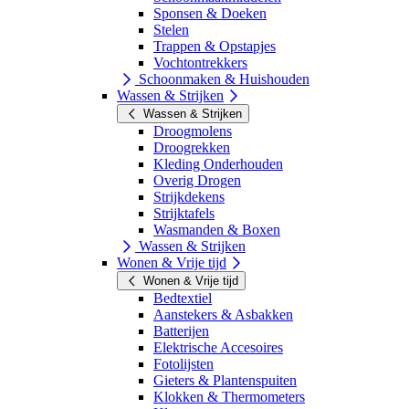
Sponsen & Doeken
Stelen
Trappen & Opstapjes
Vochtontrekkers
Schoonmaken & Huishouden
Wassen & Strijken
Wassen & Strijken
Droogmolens
Droogrekken
Kleding Onderhouden
Overig Drogen
Strijkdekens
Strijktafels
Wasmanden & Boxen
Wassen & Strijken
Wonen & Vrije tijd
Wonen & Vrije tijd
Bedtextiel
Aanstekers & Asbakken
Batterijen
Elektrische Accesoires
Fotolijsten
Gieters & Plantenspuiten
Klokken & Thermometers