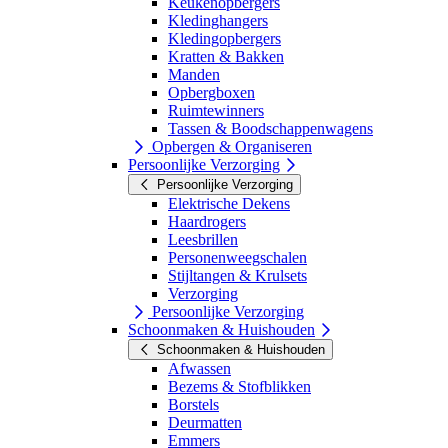
Keukenopbergers
Kledinghangers
Kledingopbergers
Kratten & Bakken
Manden
Opbergboxen
Ruimtewinners
Tassen & Boodschappenwagens
Opbergen & Organiseren
Persoonlijke Verzorging
Persoonlijke Verzorging
Elektrische Dekens
Haardrogers
Leesbrillen
Personenweegschalen
Stijltangen & Krulsets
Verzorging
Persoonlijke Verzorging
Schoonmaken & Huishouden
Schoonmaken & Huishouden
Afwassen
Bezems & Stofblikken
Borstels
Deurmatten
Emmers