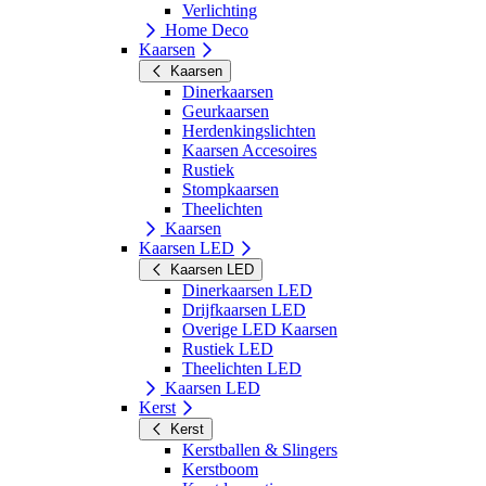
Verlichting
Home Deco
Kaarsen
Kaarsen
Dinerkaarsen
Geurkaarsen
Herdenkingslichten
Kaarsen Accesoires
Rustiek
Stompkaarsen
Theelichten
Kaarsen
Kaarsen LED
Kaarsen LED
Dinerkaarsen LED
Drijfkaarsen LED
Overige LED Kaarsen
Rustiek LED
Theelichten LED
Kaarsen LED
Kerst
Kerst
Kerstballen & Slingers
Kerstboom