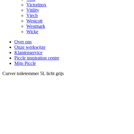
Victorinox
Vitility
Vtech
Westcott
Westmark
Wicke
Over ons
Onze werkwijze
Klantenservice
Piccle inspiration centre
Mijn Piccle
Curver toiletemmer 5L licht grijs