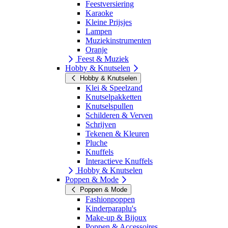
Feestversiering
Karaoke
Kleine Prijsjes
Lampen
Muziekinstrumenten
Oranje
Feest & Muziek
Hobby & Knutselen
Hobby & Knutselen
Klei & Speelzand
Knutselpakketten
Knutselspullen
Schilderen & Verven
Schrijven
Tekenen & Kleuren
Pluche
Knuffels
Interactieve Knuffels
Hobby & Knutselen
Poppen & Mode
Poppen & Mode
Fashionpoppen
Kinderparaplu's
Make-up & Bijoux
Poppen & Accessoires