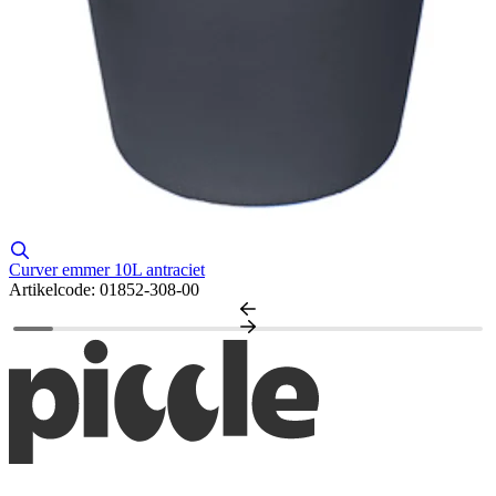
Curver emmer 10L antraciet
Artikelcode: 01852-308-00