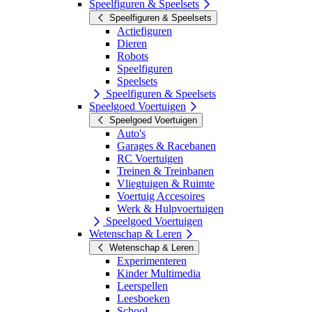
Speelfiguren & Speelsets
Speelfiguren & Speelsets
Actiefiguren
Dieren
Robots
Speelfiguren
Speelsets
Speelfiguren & Speelsets
Speelgoed Voertuigen
Speelgoed Voertuigen
Auto's
Garages & Racebanen
RC Voertuigen
Treinen & Treinbanen
Vliegtuigen & Ruimte
Voertuig Accesoires
Werk & Hulpvoertuigen
Speelgoed Voertuigen
Wetenschap & Leren
Wetenschap & Leren
Experimenteren
Kinder Multimedia
Leerspellen
Leesboeken
School