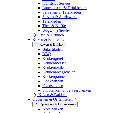
Kunststof Servies
Lunchboxen & Drinkbekers
Servetten & Tafelkleden
Servies & Aardewerk
Tafelkleden
Thee & Koffie
Wegwerp Servies
Eten & Drinken
Koken & Bakken
Koken & Bakken
Bakartikelen
BBQ
Keukengerei
Keukenmessen
Keukentextiel
Keukenweegschalen
Koekenpannen
Kookpannen
Ovenschalen
Snijplanken & Serveerplanken
Koken & Bakken
Opbergen & Organiseren
Opbergen & Organiseren
Afvalbakken