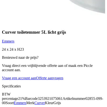
Curver toiletemmer 5L licht grijs
Emmers
24 x 24 x H23
Benieuwd naar de prijs?
Vraag direct een vrijblijvende offerte aan of maak een Piccle
account aan.
Vraag een account aan
Offerte aanvragen
Specificaties
BTW
percentage
21%
Barcode
3253921075061
Artikelnummer
02855-099-
00
Soort
Emmers
Merk
Curver
Kleur
Grijs