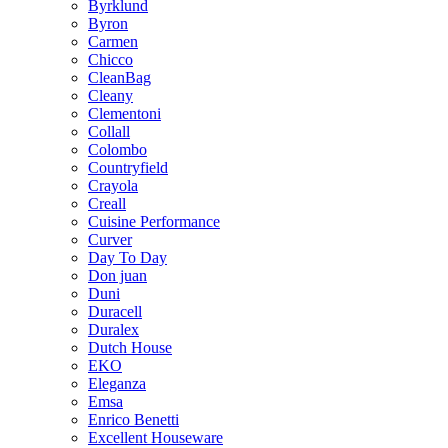
Byrklund
Byron
Carmen
Chicco
CleanBag
Cleany
Clementoni
Collall
Colombo
Countryfield
Crayola
Creall
Cuisine Performance
Curver
Day To Day
Don juan
Duni
Duracell
Duralex
Dutch House
EKO
Eleganza
Emsa
Enrico Benetti
Excellent Houseware