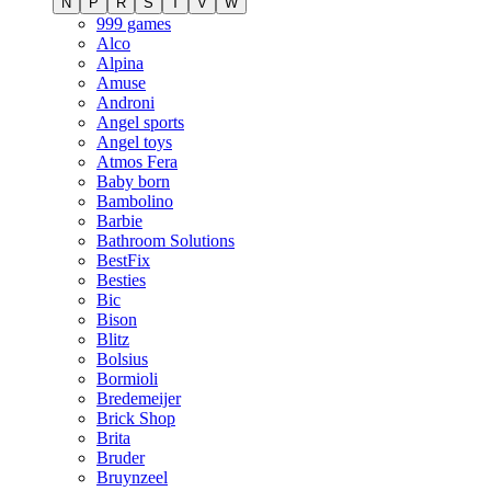
N
P
R
S
T
V
W
999 games
Alco
Alpina
Amuse
Androni
Angel sports
Angel toys
Atmos Fera
Baby born
Bambolino
Barbie
Bathroom Solutions
BestFix
Besties
Bic
Bison
Blitz
Bolsius
Bormioli
Bredemeijer
Brick Shop
Brita
Bruder
Bruynzeel