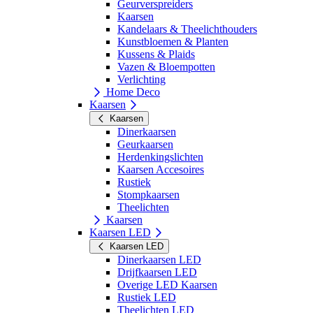
Geurverspreiders
Kaarsen
Kandelaars & Theelichthouders
Kunstbloemen & Planten
Kussens & Plaids
Vazen & Bloempotten
Verlichting
Home Deco
Kaarsen
Kaarsen
Dinerkaarsen
Geurkaarsen
Herdenkingslichten
Kaarsen Accesoires
Rustiek
Stompkaarsen
Theelichten
Kaarsen
Kaarsen LED
Kaarsen LED
Dinerkaarsen LED
Drijfkaarsen LED
Overige LED Kaarsen
Rustiek LED
Theelichten LED