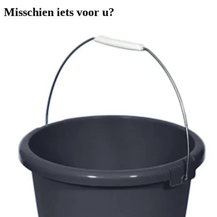
Misschien iets voor u?
E
A