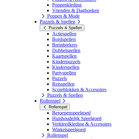
Poppenkleding
Vrienden & Dagboeken
Poppen & Mode
Puzzels & Spellen
Puzzels & Spellen
Actiespellen
Bordspellen
Breinbrekers
Dobbelspellen
Kaartspellen
Kinderpuzzels
Kinderspellen
Partyspellen
Puzzels
Reisspellen
Scoreblokken & Accesoires
Puzzels & Spellen
Rollenspel
Rollenspel
Beroepenspeelgoed
Huishoudelijk Speelgoed
Verkleedkleding & Accesoires
Winkelspeelgoed
Rollenspel