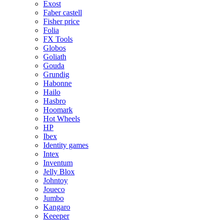
Exost
Faber castell
Fisher price
Folia
FX Tools
Globos
Goliath
Gouda
Grundig
Habonne
Hailo
Hasbro
Hoomark
Hot Wheels
HP
Ibex
Identity games
Intex
Inventum
Jelly Blox
Johntoy
Joueco
Jumbo
Kangaro
Keeeper