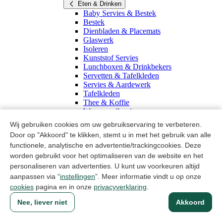
Eten & Drinken
Baby Servies & Bestek
Bestek
Dienbladen & Placemats
Glaswerk
Isoleren
Kunststof Servies
Lunchboxen & Drinkbekers
Servetten & Tafelkleden
Servies & Aardewerk
Tafelkleden
Thee & Koffie
Wegwerp Servies
Eten & Drinken
Wij gebruiken cookies om uw gebruikservaring te verbeteren.
Koken & Bakken
Door op "Akkoord" te klikken, stemt u in met het gebruik van alle
Koken & Bakken
functionele, analytische en advertentie/trackingcookies. Deze
Bakartikelen
worden gebruikt voor het optimaliseren van de website en het
BBQ
Keukengerei
personaliseren van advertenties. U kunt uw voorkeuren altijd
Keukenmessen
aanpassen via “
instellingen
”. Meer informatie vindt u op onze
Keukentextiel
cookies
pagina en in onze
privacyverklaring
.
Keukenweegschalen
Koekenpannen
Nee, liever niet
Akkoord
Kookpannen
Ovenschalen