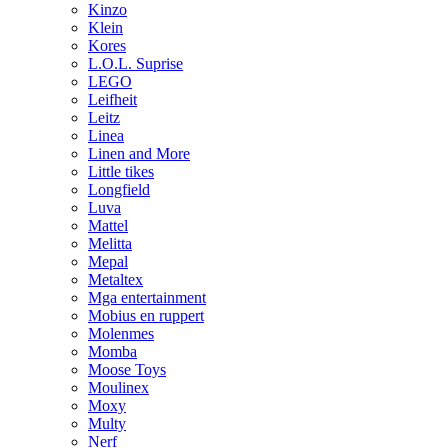
Kinzo
Klein
Kores
L.O.L. Suprise
LEGO
Leifheit
Leitz
Linea
Linen and More
Little tikes
Longfield
Luva
Mattel
Melitta
Mepal
Metaltex
Mga entertainment
Mobius en ruppert
Molenmes
Momba
Moose Toys
Moulinex
Moxy
Multy
Nerf