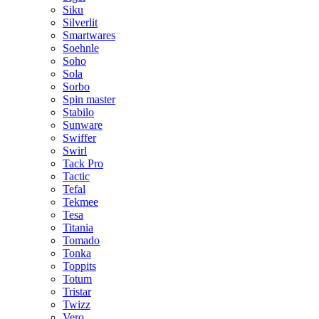
Siku
Silverlit
Smartwares
Soehnle
Soho
Sola
Sorbo
Spin master
Stabilo
Sunware
Swiffer
Swirl
Tack Pro
Tactic
Tefal
Tekmee
Tesa
Titania
Tomado
Tonka
Toppits
Totum
Tristar
Twizz
Vero