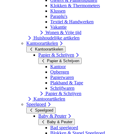
Gieters & Plantenspuiten
Klokken & Thermometers
Klussen
Paraplu's
Textiel & Handwerken
Vakantie
Wonen & Vrije tijd
Huishoudelijke artikelen
Kantoorartikelen
Kantoorartikelen
Papier & Schrijven
Papier & Schrijven
Kantoor
Opbergen
Papierwaren
Plakband & Tape
Schrijfwaren
Papier & Schrijven
Kantoorartikelen
Speelgoed
Speelgoed
Baby & Peuter
Baby & Peuter
Bad speelgoed
Blokken & Stapel Speelgoed