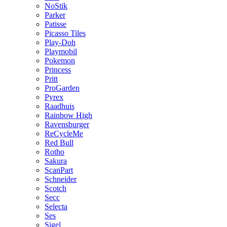
NoStik
Parker
Patisse
Picasso Tiles
Play-Doh
Playmobil
Pokemon
Princess
Pritt
ProGarden
Pyrex
Raadhuis
Rainbow High
Ravensburger
ReCycleMe
Red Bull
Rotho
Sakura
ScanPart
Schneider
Scotch
Secc
Selecta
Ses
Sigel