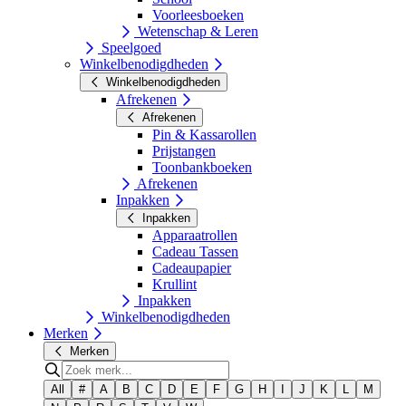
Voorleesboeken
Wetenschap & Leren
Speelgoed
Winkelbenodigdheden
Winkelbenodigdheden
Afrekenen
Afrekenen
Pin & Kassarollen
Prijstangen
Toonbankboeken
Afrekenen
Inpakken
Inpakken
Apparaatrollen
Cadeau Tassen
Cadeaupapier
Krullint
Inpakken
Winkelbenodigdheden
Merken
Merken
All
#
A
B
C
D
E
F
G
H
I
J
K
L
M