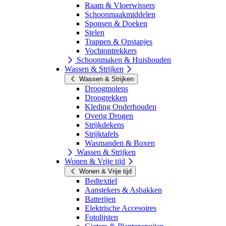
Raam & Vloerwissers
Schoonmaakmiddelen
Sponsen & Doeken
Stelen
Trappen & Opstapjes
Vochtontrekkers
Schoonmaken & Huishouden
Wassen & Strijken
Wassen & Strijken
Droogmolens
Droogrekken
Kleding Onderhouden
Overig Drogen
Strijkdekens
Strijktafels
Wasmanden & Boxen
Wassen & Strijken
Wonen & Vrije tijd
Wonen & Vrije tijd
Bedtextiel
Aanstekers & Asbakken
Batterijen
Elektrische Accesoires
Fotolijsten