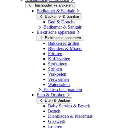
Huishoudelijke artikelen
Badkamer & Sanitair
Badkamer & Sanitair
Bad & Douche
Badkamer & Sanitair
Elektrische apparaten
Elektrische apparaten
Bakken & grillen
Blenders & Mixers
Frituren
Koffiezetten
Stofzuigen
Strijken
Verkoelen
Verwarmen
Waterkoken
Elektrische apparaten
Eten & Drinken
Eten & Drinken
Baby Servies & Bestek
Bestek
Dienbladen & Placemats
Glaswerk
Isoleren