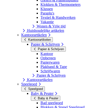
Gieters & Plantenspuiten
Klokken & Thermometers
Klussen
Paraplu's
Textiel & Handwerken
Vakantie
Wonen & Vrije tijd
Huishoudelijke artikelen
Kantoorartikelen
Kantoorartikelen
Papier & Schrijven
Papier & Schrijven
Kantoor
Opbergen
Papierwaren
Plakband & Tape
Schrijfwaren
Papier & Schrijven
Kantoorartikelen
Speelgoed
Speelgoed
Baby & Peuter
Baby & Peuter
Bad speelgoed
Blokken & Stapel Speelgoed