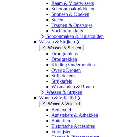
Raam & Vloerwissers
Schoonmaakmiddelen
Sponsen & Doeken
Stelen
Trappen & Opstapjes
Vochtontrekkers
Schoonmaken & Huishouden
Wassen & Strijken
Wassen & Strijken
Droogmolens
Droogrekken
Kleding Onderhouden
Overig Drogen
Strijkdekens
Strijktafels
Wasmanden & Boxen
Wassen & Strijken
Wonen & Vrije tijd
Wonen & Vrije tijd
Bedtextiel
Aanstekers & Asbakken
Batterijen
Elektrische Accesoires
Fotolijsten