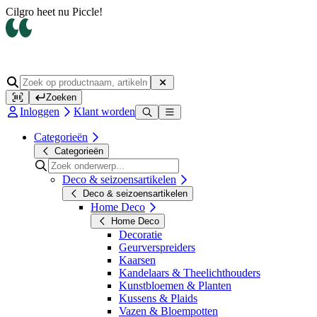
Cilgro heet nu Piccle!
Op werkdagen voor 14.00 uur besteld, dezelfde dag verzonden
Zoeken
Inloggen
Klant worden
Categorieën
Categorieën
Deco & seizoensartikelen
Deco & seizoensartikelen
Home Deco
Home Deco
Decoratie
Geurverspreiders
Kaarsen
Kandelaars & Theelichthouders
Kunstbloemen & Planten
Kussens & Plaids
Vazen & Bloempotten