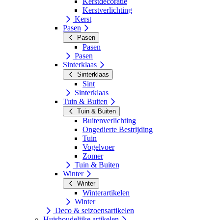
Kerstdecoratie
Kerstverlichting
Kerst
Pasen
Pasen
Pasen
Pasen
Sinterklaas
Sinterklaas
Sint
Sinterklaas
Tuin & Buiten
Tuin & Buiten
Buitenverlichting
Ongedierte Bestrijding
Tuin
Vogelvoer
Zomer
Tuin & Buiten
Winter
Winter
Winterartikelen
Winter
Deco & seizoensartikelen
Huishoudelijke artikelen