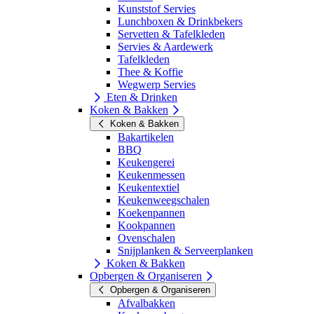
Kunststof Servies
Lunchboxen & Drinkbekers
Servetten & Tafelkleden
Servies & Aardewerk
Tafelkleden
Thee & Koffie
Wegwerp Servies
Eten & Drinken
Koken & Bakken
Koken & Bakken
Bakartikelen
BBQ
Keukengerei
Keukenmessen
Keukentextiel
Keukenweegschalen
Koekenpannen
Kookpannen
Ovenschalen
Snijplanken & Serveerplanken
Koken & Bakken
Opbergen & Organiseren
Opbergen & Organiseren
Afvalbakken