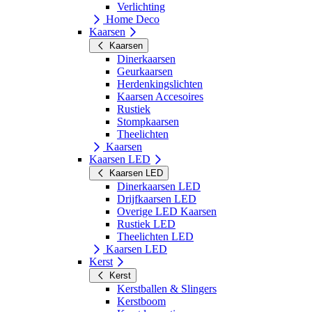
Verlichting
Home Deco
Kaarsen
Kaarsen
Dinerkaarsen
Geurkaarsen
Herdenkingslichten
Kaarsen Accesoires
Rustiek
Stompkaarsen
Theelichten
Kaarsen
Kaarsen LED
Kaarsen LED
Dinerkaarsen LED
Drijfkaarsen LED
Overige LED Kaarsen
Rustiek LED
Theelichten LED
Kaarsen LED
Kerst
Kerst
Kerstballen & Slingers
Kerstboom