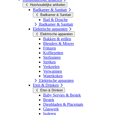
Huishoudelijke artikelen
Badkamer & Sanitair
Badkamer & Sanitair
Bad & Douche
Badkamer & Sanitair
Elektrische apparaten
Elektrische apparaten
Bakken & grillen
Blenders & Mixers
Frituren
Koffiezetten
Stofzuigen
Strijken
Verkoelen
Verwarmen
Waterkoken
Elektrische apparaten
Eten & Drinken
Eten & Drinken
Baby Servies & Bestek
Bestek
Dienbladen & Placemats
Glaswerk
Isoleren