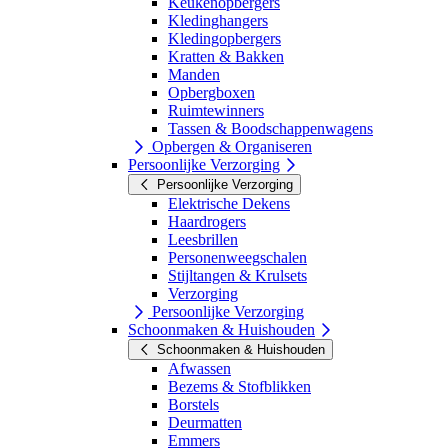
Keukenopbergers
Kledinghangers
Kledingopbergers
Kratten & Bakken
Manden
Opbergboxen
Ruimtewinners
Tassen & Boodschappenwagens
Opbergen & Organiseren
Persoonlijke Verzorging
Persoonlijke Verzorging
Elektrische Dekens
Haardrogers
Leesbrillen
Personenweegschalen
Stijltangen & Krulsets
Verzorging
Persoonlijke Verzorging
Schoonmaken & Huishouden
Schoonmaken & Huishouden
Afwassen
Bezems & Stofblikken
Borstels
Deurmatten
Emmers