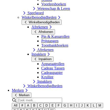
Voorleesboeken
Wetenschap & Leren
Speelgoed
Winkelbenodigdheden
Winkelbenodigdheden
Afrekenen
Afrekenen
Pin & Kassarollen
Prijstangen
Toonbankboeken
Afrekenen
Inpakken
Inpakken
Apparaatrollen
Cadeau Tassen
Cadeaupapier
Krullint
Inpakken
Winkelbenodigdheden
Merken
Merken
All
#
A
B
C
D
E
F
G
H
I
J
K
L
M