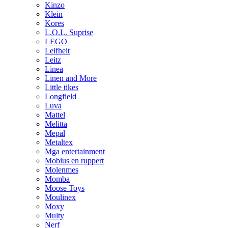
Kinzo
Klein
Kores
L.O.L. Suprise
LEGO
Leifheit
Leitz
Linea
Linen and More
Little tikes
Longfield
Luva
Mattel
Melitta
Mepal
Metaltex
Mga entertainment
Mobius en ruppert
Molenmes
Momba
Moose Toys
Moulinex
Moxy
Multy
Nerf