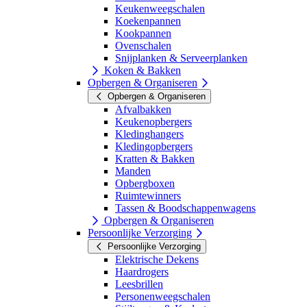
Keukenweegschalen
Koekenpannen
Kookpannen
Ovenschalen
Snijplanken & Serveerplanken
Koken & Bakken
Opbergen & Organiseren
Opbergen & Organiseren
Afvalbakken
Keukenopbergers
Kledinghangers
Kledingopbergers
Kratten & Bakken
Manden
Opbergboxen
Ruimtewinners
Tassen & Boodschappenwagens
Opbergen & Organiseren
Persoonlijke Verzorging
Persoonlijke Verzorging
Elektrische Dekens
Haardrogers
Leesbrillen
Personenweegschalen