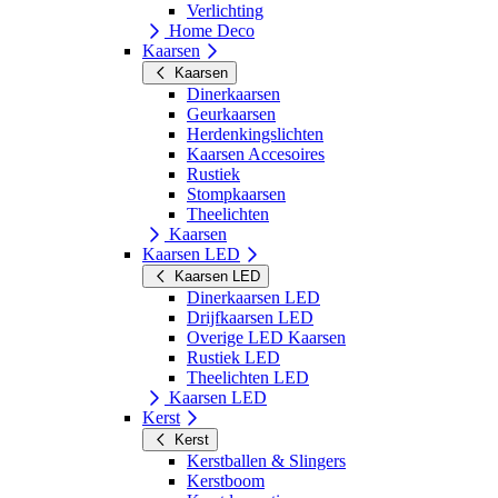
Verlichting
Home Deco
Kaarsen
Kaarsen
Dinerkaarsen
Geurkaarsen
Herdenkingslichten
Kaarsen Accesoires
Rustiek
Stompkaarsen
Theelichten
Kaarsen
Kaarsen LED
Kaarsen LED
Dinerkaarsen LED
Drijfkaarsen LED
Overige LED Kaarsen
Rustiek LED
Theelichten LED
Kaarsen LED
Kerst
Kerst
Kerstballen & Slingers
Kerstboom