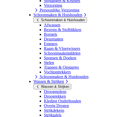
Stijltangen & Krulsets
Verzorging
Persoonlijke Verzorging
Schoonmaken & Huishouden
Schoonmaken & Huishouden
Afwassen
Bezems & Stofblikken
Borstels
Deurmatten
Emmers
Raam & Vloerwissers
Schoonmaakmiddelen
Sponsen & Doeken
Stelen
Trappen & Opstapjes
Vochtontrekkers
Schoonmaken & Huishouden
Wassen & Strijken
Wassen & Strijken
Droogmolens
Droogrekken
Kleding Onderhouden
Overig Drogen
Strijkdekens
Strijktafels