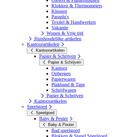
Gieters & Plantenspuiten
Klokken & Thermometers
Klussen
Paraplu's
Textiel & Handwerken
Vakantie
Wonen & Vrije tijd
Huishoudelijke artikelen
Kantoorartikelen
Kantoorartikelen
Papier & Schrijven
Papier & Schrijven
Kantoor
Opbergen
Papierwaren
Plakband & Tape
Schrijfwaren
Papier & Schrijven
Kantoorartikelen
Speelgoed
Speelgoed
Baby & Peuter
Baby & Peuter
Bad speelgoed
Blokken & Stapel Speelgoed