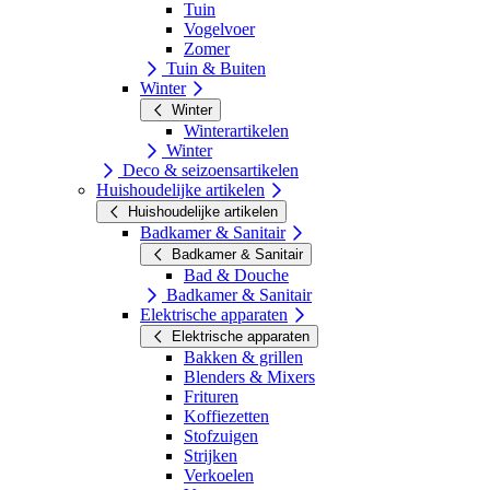
Tuin
Vogelvoer
Zomer
Tuin & Buiten
Winter
Winter
Winterartikelen
Winter
Deco & seizoensartikelen
Huishoudelijke artikelen
Huishoudelijke artikelen
Badkamer & Sanitair
Badkamer & Sanitair
Bad & Douche
Badkamer & Sanitair
Elektrische apparaten
Elektrische apparaten
Bakken & grillen
Blenders & Mixers
Frituren
Koffiezetten
Stofzuigen
Strijken
Verkoelen