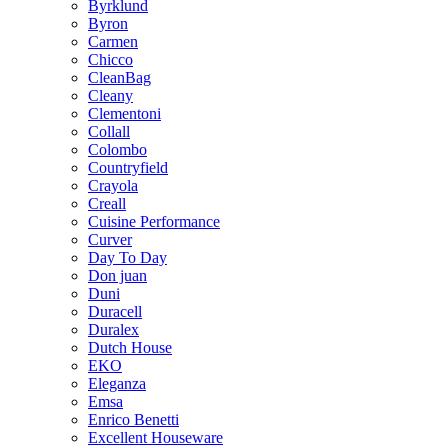
Byrklund
Byron
Carmen
Chicco
CleanBag
Cleany
Clementoni
Collall
Colombo
Countryfield
Crayola
Creall
Cuisine Performance
Curver
Day To Day
Don juan
Duni
Duracell
Duralex
Dutch House
EKO
Eleganza
Emsa
Enrico Benetti
Excellent Houseware