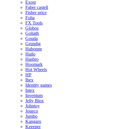
Exost
Faber castell
Fisher price
Folia
FX Tools
Globos
Goliath
Gouda
Grundig
Habonne
Hailo
Hasbro
Hoomark
Hot Wheels
HP
Ibex
Identity games
Intex
Inventum
Jelly Blox
Johntoy
Joueco
Jumbo
Kangaro
Keeeper