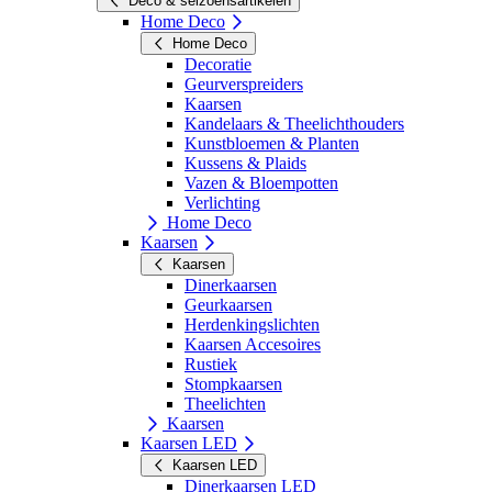
Deco & seizoensartikelen
Home Deco
Home Deco
Decoratie
Geurverspreiders
Kaarsen
Kandelaars & Theelichthouders
Kunstbloemen & Planten
Kussens & Plaids
Vazen & Bloempotten
Verlichting
Home Deco
Kaarsen
Kaarsen
Dinerkaarsen
Geurkaarsen
Herdenkingslichten
Kaarsen Accesoires
Rustiek
Stompkaarsen
Theelichten
Kaarsen
Kaarsen LED
Kaarsen LED
Dinerkaarsen LED