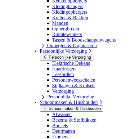
Keukenopbergers
Kledinghangers
Kledingopbergers
Kratten & Bakken
Manden
Opbergboxen
Ruimtewinners
Tassen & Boodschappenwagens
Opbergen & Organiseren
Persoonlijke Verzorging
Persoonlijke Verzorging
Elektrische Dekens
Haardrogers
Leesbrillen
Personenweegschalen
Stijltangen & Krulsets
Verzorging
Persoonlijke Verzorging
Schoonmaken & Huishouden
Schoonmaken & Huishouden
Afwassen
Bezems & Stofblikken
Borstels
Deurmatten
Emmers