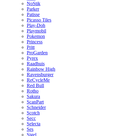
NoStik
Parker
Patisse
Picasso Tiles
Play-Doh
Playmobil
Pokemon
Princess
Pritt
ProGarden
Pyrex
Raadhuis
Rainbow High
Ravensburger
ReCycleMe
Red Bull
Rotho
Sakura
ScanPart
Schneider
Scotch
Secc
Selecta
Ses
Sigel