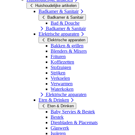
Huishoudelijke artikelen
Badkamer & Sanitair
Badkamer & Sanitair
Bad & Douche
Badkamer & Sanitair
Elektrische apparaten
Elektrische apparaten
Bakken & grillen
Blenders & Mixers
Frituren
Koffiezetten
Stofzuigen
Strijken
Verkoelen
Verwarmen
Waterkoken
Elektrische apparaten
Eten & Drinken
Eten & Drinken
Baby Servies & Bestek
Bestek
Dienbladen & Placemats
Glaswerk
Isoleren