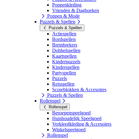
Poppenkleding
Vrienden & Dagboeken
Poppen & Mode
Puzzels & Spellen
Puzzels & Spellen
Actiespellen
Bordspellen
Breinbrekers
Dobbelspellen
Kaartspellen
Kinderpuzzels
Kinderspellen
Partyspellen
Puzzels
Reisspellen
Scoreblokken & Accesoires
Puzzels & Spellen
Rollenspel
Rollenspel
Beroepenspeelgoed
Huishoudelijk Speelgoed
Verkleedkleding & Accesoires
Winkelspeelgoed
Rollenspel