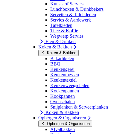
Kunststof Servies
Lunchboxen & Drinkbekers
Servetten & Tafelkleden
Servies & Aardewerk
Tafelkleden
Thee & Koffie
Wegwerp Servies
Eten & Drinken
Koken & Bakken
Koken & Bakken
Bakartikelen
BBQ
Keukengerei
Keukenmessen
Keukentextiel
Keukenweegschalen
Koekenpannen
Kookpannen
Ovenschalen
Snijplanken & Serveerplanken
Koken & Bakken
Opbergen & Organiseren
Opbergen & Organiseren
Afvalbakken