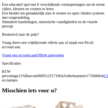
Een educatief spel met 6 verschillende vormopeningen om de eerste
cijfers, kleuren en vormen te leren.
Een hendel om gemakkelijk mee te nemen en open /sluiten systeem
met vergrendeling.
Stimuleert handelingen, motorische vaardigheden en de visuele
percept
Benieuwd naar de prijs?
Vraag direct een vrijblijvende offerte aan of maak een Piccle
account aan.
Vraag een account aan
Offerte aanvragen
Specificaties
BTW
percentage
21%
Barcode
8005125171064
Artikelnummer
17106
Merk
Cl
en meisjes
Misschien iets voor u?