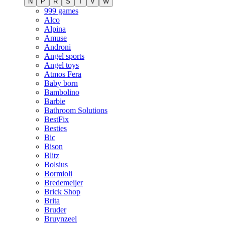
N
P
R
S
T
V
W
999 games
Alco
Alpina
Amuse
Androni
Angel sports
Angel toys
Atmos Fera
Baby born
Bambolino
Barbie
Bathroom Solutions
BestFix
Besties
Bic
Bison
Blitz
Bolsius
Bormioli
Bredemeijer
Brick Shop
Brita
Bruder
Bruynzeel