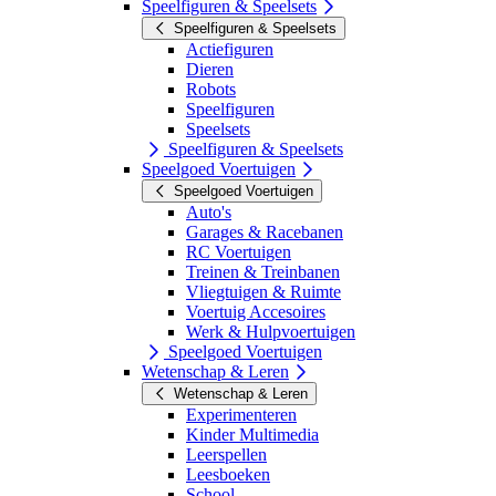
Speelfiguren & Speelsets
Speelfiguren & Speelsets
Actiefiguren
Dieren
Robots
Speelfiguren
Speelsets
Speelfiguren & Speelsets
Speelgoed Voertuigen
Speelgoed Voertuigen
Auto's
Garages & Racebanen
RC Voertuigen
Treinen & Treinbanen
Vliegtuigen & Ruimte
Voertuig Accesoires
Werk & Hulpvoertuigen
Speelgoed Voertuigen
Wetenschap & Leren
Wetenschap & Leren
Experimenteren
Kinder Multimedia
Leerspellen
Leesboeken
School