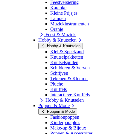
Feestversiering
Karaoke
Kleine Prijsjes
Lampen
Muziekinstrumenten
Oranje
Feest & Muziek
Hobby & Knutselen
Hobby & Knutselen
Klei & Speelzand
Knutselpakketten
Knutselspullen
Schilderen & Verven
Schrijven
Tekenen & Kleuren
Pluche
Knuffels
Interactieve Knuffels
Hobby & Knutselen
Poppen & Mode
Poppen & Mode
Fashionpoppen
Kinderparaplu's
Make-up & Bijoux
Poppen & Accessoires