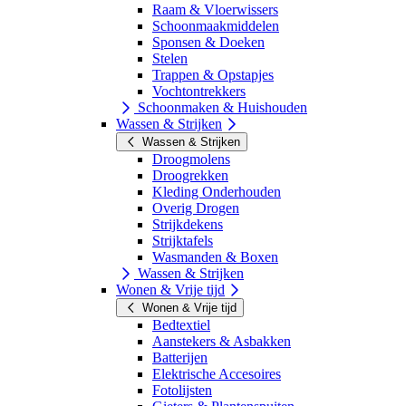
Raam & Vloerwissers
Schoonmaakmiddelen
Sponsen & Doeken
Stelen
Trappen & Opstapjes
Vochtontrekkers
Schoonmaken & Huishouden
Wassen & Strijken
Wassen & Strijken
Droogmolens
Droogrekken
Kleding Onderhouden
Overig Drogen
Strijkdekens
Strijktafels
Wasmanden & Boxen
Wassen & Strijken
Wonen & Vrije tijd
Wonen & Vrije tijd
Bedtextiel
Aanstekers & Asbakken
Batterijen
Elektrische Accesoires
Fotolijsten