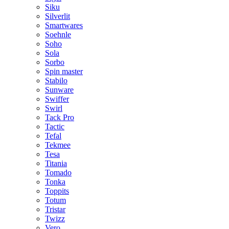
Siku
Silverlit
Smartwares
Soehnle
Soho
Sola
Sorbo
Spin master
Stabilo
Sunware
Swiffer
Swirl
Tack Pro
Tactic
Tefal
Tekmee
Tesa
Titania
Tomado
Tonka
Toppits
Totum
Tristar
Twizz
Vero