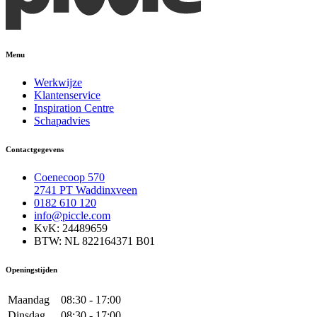
Menu
Werkwijze
Klantenservice
Inspiration Centre
Schapadvies
Contactgegevens
Coenecoop 570
2741 PT Waddinxveen
0182 610 120
info@piccle.com
KvK: 24489659
BTW: NL 822164371 B01
Openingstijden
Maandag
08:30 - 17:00
Dinsdag
08:30 - 17:00