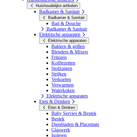
Huishoudelijke artikelen
Badkamer & Sanitair
Badkamer & Sanitair
Bad & Douche
Badkamer & Sanitair
Elektrische apparaten
Elektrische apparaten
Bakken & grillen
Blenders & Mixers
Frituren
Koffiezetten
Stofzuigen
Strijken
Verkoelen
Verwarmen
Waterkoken
Elektrische apparaten
Eten & Drinken
Eten & Drinken
Baby Servies & Bestek
Bestek
Dienbladen & Placemats
Glaswerk
Isoleren