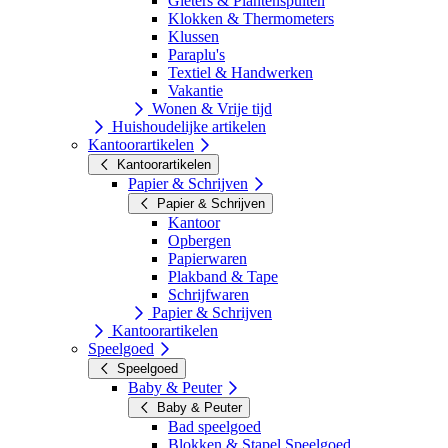
Gieters & Plantenspuiten
Klokken & Thermometers
Klussen
Paraplu's
Textiel & Handwerken
Vakantie
Wonen & Vrije tijd
Huishoudelijke artikelen
Kantoorartikelen
Kantoorartikelen
Papier & Schrijven
Papier & Schrijven
Kantoor
Opbergen
Papierwaren
Plakband & Tape
Schrijfwaren
Papier & Schrijven
Kantoorartikelen
Speelgoed
Speelgoed
Baby & Peuter
Baby & Peuter
Bad speelgoed
Blokken & Stapel Speelgoed