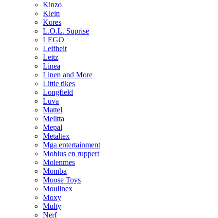
Kinzo
Klein
Kores
L.O.L. Suprise
LEGO
Leifheit
Leitz
Linea
Linen and More
Little tikes
Longfield
Luva
Mattel
Melitta
Mepal
Metaltex
Mga entertainment
Mobius en ruppert
Molenmes
Momba
Moose Toys
Moulinex
Moxy
Multy
Nerf