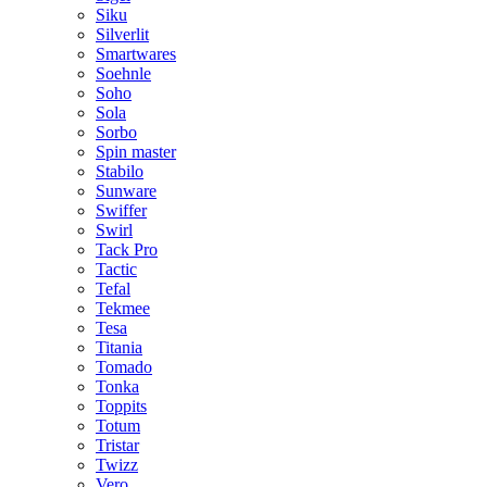
Siku
Silverlit
Smartwares
Soehnle
Soho
Sola
Sorbo
Spin master
Stabilo
Sunware
Swiffer
Swirl
Tack Pro
Tactic
Tefal
Tekmee
Tesa
Titania
Tomado
Tonka
Toppits
Totum
Tristar
Twizz
Vero