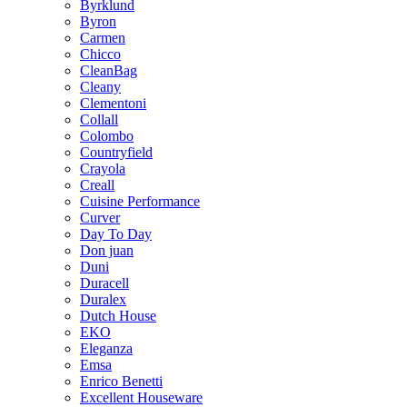
Byrklund
Byron
Carmen
Chicco
CleanBag
Cleany
Clementoni
Collall
Colombo
Countryfield
Crayola
Creall
Cuisine Performance
Curver
Day To Day
Don juan
Duni
Duracell
Duralex
Dutch House
EKO
Eleganza
Emsa
Enrico Benetti
Excellent Houseware