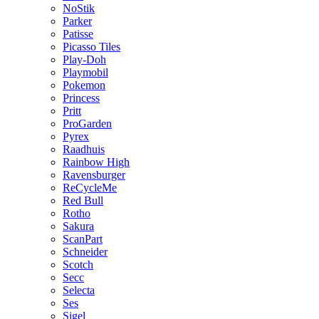
NoStik
Parker
Patisse
Picasso Tiles
Play-Doh
Playmobil
Pokemon
Princess
Pritt
ProGarden
Pyrex
Raadhuis
Rainbow High
Ravensburger
ReCycleMe
Red Bull
Rotho
Sakura
ScanPart
Schneider
Scotch
Secc
Selecta
Ses
Sigel