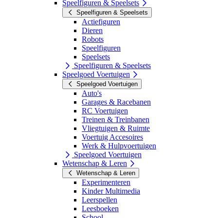
Speelfiguren & Speelsets
Speelfiguren & Speelsets
Actiefiguren
Dieren
Robots
Speelfiguren
Speelsets
Speelfiguren & Speelsets
Speelgoed Voertuigen
Speelgoed Voertuigen
Auto's
Garages & Racebanen
RC Voertuigen
Treinen & Treinbanen
Vliegtuigen & Ruimte
Voertuig Accesoires
Werk & Hulpvoertuigen
Speelgoed Voertuigen
Wetenschap & Leren
Wetenschap & Leren
Experimenteren
Kinder Multimedia
Leerspellen
Leesboeken
School