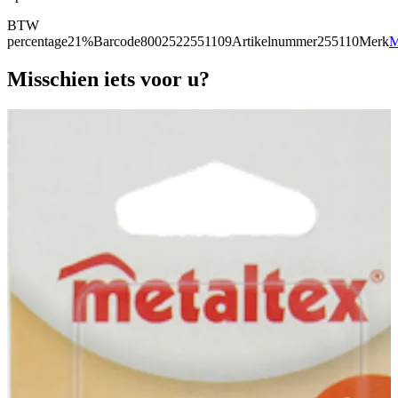
BTW
percentage
21%
Barcode
8002522551109
Artikelnummer
255110
Merk
M
Misschien iets voor u?