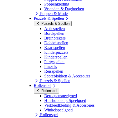
Poppenkleding
Vrienden & Dagboeken
Poppen & Mode
Puzzels & Spellen
Puzzels & Spellen
Actiespellen
Bordspellen
Breinbrekers
Dobbelspellen
Kaartspellen
Kinderpuzzels
Kinderspellen
Partyspellen
Puzzels
Reisspellen
Scoreblokken & Accesoires
Puzzels & Spellen
Rollenspel
Rollenspel
Beroepenspeelgoed
Huishoudelijk Speelgoed
Verkleedkleding & Accesoires
Winkelspeelgoed
Rollenspel