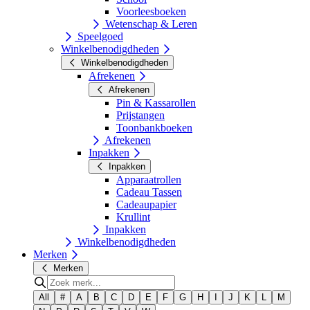
Voorleesboeken
Wetenschap & Leren
Speelgoed
Winkelbenodigdheden
Winkelbenodigdheden
Afrekenen
Afrekenen
Pin & Kassarollen
Prijstangen
Toonbankboeken
Afrekenen
Inpakken
Inpakken
Apparaatrollen
Cadeau Tassen
Cadeaupapier
Krullint
Inpakken
Winkelbenodigdheden
Merken
Merken
All
#
A
B
C
D
E
F
G
H
I
J
K
L
M