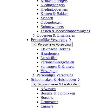
Keukenopbergers
Kledinghangers
Kledingopbergers
Kratten & Bakken
Manden
Opbergboxen
Ruimtewinners
Tassen & Boodschappenwagens
Opbergen & Organiseren
Persoonlijke Verzorging
Persoonlijke Verzorging
Elektrische Dekens
Haardrogers
Leesbrillen
Personenweegschalen
Stijltangen & Krulsets
Verzorging
Persoonlijke Verzorging
Schoonmaken & Huishouden
Schoonmaken & Huishouden
Afwassen
Bezems & Stofblikken
Borstels
Deurmatten
Emmers