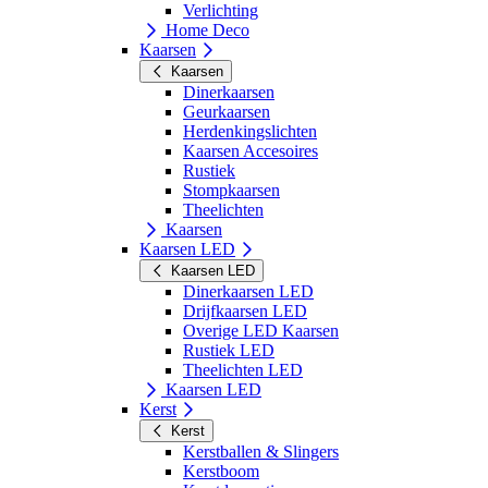
Verlichting
Home Deco
Kaarsen
Kaarsen
Dinerkaarsen
Geurkaarsen
Herdenkingslichten
Kaarsen Accesoires
Rustiek
Stompkaarsen
Theelichten
Kaarsen
Kaarsen LED
Kaarsen LED
Dinerkaarsen LED
Drijfkaarsen LED
Overige LED Kaarsen
Rustiek LED
Theelichten LED
Kaarsen LED
Kerst
Kerst
Kerstballen & Slingers
Kerstboom