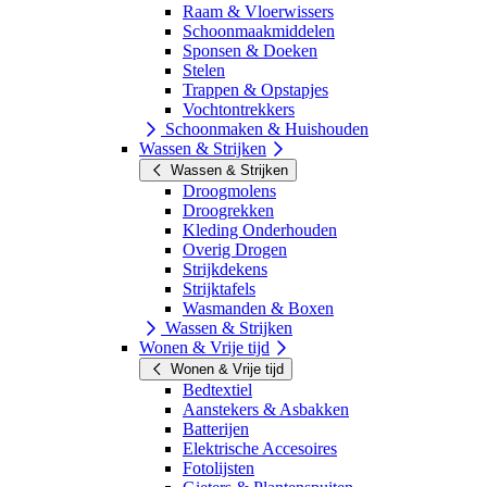
Raam & Vloerwissers
Schoonmaakmiddelen
Sponsen & Doeken
Stelen
Trappen & Opstapjes
Vochtontrekkers
Schoonmaken & Huishouden
Wassen & Strijken
Wassen & Strijken
Droogmolens
Droogrekken
Kleding Onderhouden
Overig Drogen
Strijkdekens
Strijktafels
Wasmanden & Boxen
Wassen & Strijken
Wonen & Vrije tijd
Wonen & Vrije tijd
Bedtextiel
Aanstekers & Asbakken
Batterijen
Elektrische Accesoires
Fotolijsten