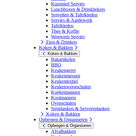
Kunststof Servies
Lunchboxen & Drinkbekers
Servetten & Tafelkleden
Servies & Aardewerk
Tafelkleden
Thee & Koffie
Wegwerp Servies
Eten & Drinken
Koken & Bakken
Koken & Bakken
Bakartikelen
BBQ
Keukengerei
Keukenmessen
Keukentextiel
Keukenweegschalen
Koekenpannen
Kookpannen
Ovenschalen
Snijplanken & Serveerplanken
Koken & Bakken
Opbergen & Organiseren
Opbergen & Organiseren
Afvalbakken