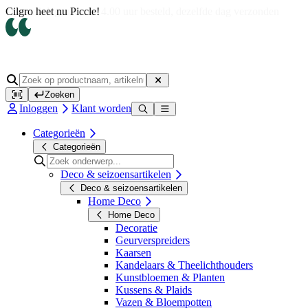
Op werkdagen voor 14.00 uur besteld, dezelfde dag verzonden
Zoeken
Inloggen
Klant worden
Categorieën
Categorieën
Deco & seizoensartikelen
Deco & seizoensartikelen
Home Deco
Home Deco
Decoratie
Geurverspreiders
Kaarsen
Kandelaars & Theelichthouders
Kunstbloemen & Planten
Kussens & Plaids
Vazen & Bloempotten