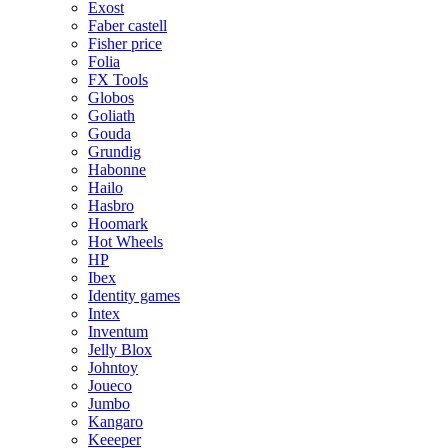
Exost
Faber castell
Fisher price
Folia
FX Tools
Globos
Goliath
Gouda
Grundig
Habonne
Hailo
Hasbro
Hoomark
Hot Wheels
HP
Ibex
Identity games
Intex
Inventum
Jelly Blox
Johntoy
Joueco
Jumbo
Kangaro
Keeeper