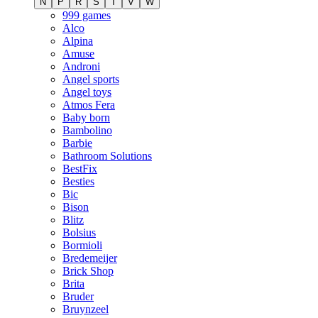
N
P
R
S
T
V
W
999 games
Alco
Alpina
Amuse
Androni
Angel sports
Angel toys
Atmos Fera
Baby born
Bambolino
Barbie
Bathroom Solutions
BestFix
Besties
Bic
Bison
Blitz
Bolsius
Bormioli
Bredemeijer
Brick Shop
Brita
Bruder
Bruynzeel