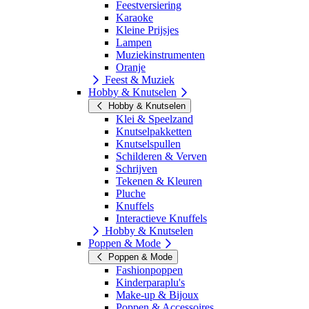
Feestversiering
Karaoke
Kleine Prijsjes
Lampen
Muziekinstrumenten
Oranje
Feest & Muziek
Hobby & Knutselen
Hobby & Knutselen
Klei & Speelzand
Knutselpakketten
Knutselspullen
Schilderen & Verven
Schrijven
Tekenen & Kleuren
Pluche
Knuffels
Interactieve Knuffels
Hobby & Knutselen
Poppen & Mode
Poppen & Mode
Fashionpoppen
Kinderparaplu's
Make-up & Bijoux
Poppen & Accessoires