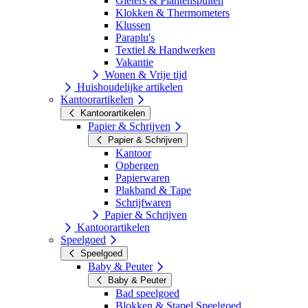
Gieters & Plantenspuiten
Klokken & Thermometers
Klussen
Paraplu's
Textiel & Handwerken
Vakantie
Wonen & Vrije tijd
Huishoudelijke artikelen
Kantoorartikelen
Kantoorartikelen
Papier & Schrijven
Papier & Schrijven
Kantoor
Opbergen
Papierwaren
Plakband & Tape
Schrijfwaren
Papier & Schrijven
Kantoorartikelen
Speelgoed
Speelgoed
Baby & Peuter
Baby & Peuter
Bad speelgoed
Blokken & Stapel Speelgoed