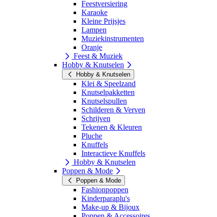
Feestversiering
Karaoke
Kleine Prijsjes
Lampen
Muziekinstrumenten
Oranje
Feest & Muziek
Hobby & Knutselen
Hobby & Knutselen
Klei & Speelzand
Knutselpakketten
Knutselspullen
Schilderen & Verven
Schrijven
Tekenen & Kleuren
Pluche
Knuffels
Interactieve Knuffels
Hobby & Knutselen
Poppen & Mode
Poppen & Mode
Fashionpoppen
Kinderparaplu's
Make-up & Bijoux
Poppen & Accessoires