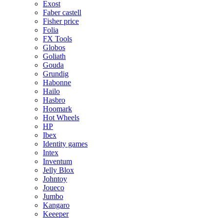
Exost
Faber castell
Fisher price
Folia
FX Tools
Globos
Goliath
Gouda
Grundig
Habonne
Hailo
Hasbro
Hoomark
Hot Wheels
HP
Ibex
Identity games
Intex
Inventum
Jelly Blox
Johntoy
Joueco
Jumbo
Kangaro
Keeeper