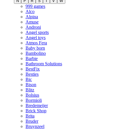
N
P
R
S
T
V
W
999 games
Alco
Alpina
Amuse
Androni
Angel sports
Angel toys
Atmos Fera
Baby born
Bambolino
Barbie
Bathroom Solutions
BestFix
Besties
Bic
Bison
Blitz
Bolsius
Bormioli
Bredemeijer
Brick Shop
Brita
Bruder
Bruynzeel