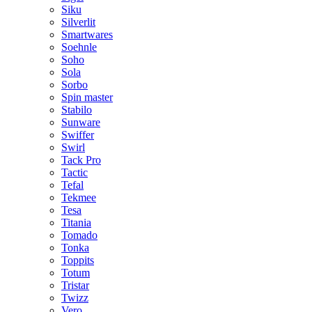
Siku
Silverlit
Smartwares
Soehnle
Soho
Sola
Sorbo
Spin master
Stabilo
Sunware
Swiffer
Swirl
Tack Pro
Tactic
Tefal
Tekmee
Tesa
Titania
Tomado
Tonka
Toppits
Totum
Tristar
Twizz
Vero