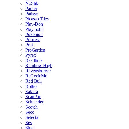
NoStik
Parker
Patisse
Picasso Tiles
Play-Doh
Playmobil
Pokemon
Princess
Pritt
ProGarden
Pyrex
Raadhuis
Rainbow High
Ravensburger
ReCycleMe
Red Bull
Rotho
Sakura
ScanPart
Schneider
Scotch
Secc
Selecta
Ses
Sigel