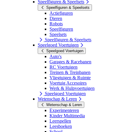
Speelfiguren & Speelsets
Speelfiguren & Speelsets
Actiefiguren
Dieren
Robots
Speelfiguren
Speelsets
Speelfiguren & Speelsets
Speelgoed Voertuigen
Speelgoed Voertuigen
Auto's
Garages & Racebanen
RC Voertuigen
Treinen & Treinbanen
Vliegtuigen & Ruimte
Voertuig Accesoires
Werk & Hulpvoertuigen
Speelgoed Voertuigen
Wetenschap & Leren
Wetenschap & Leren
Experimenteren
Kinder Multimedia
Leerspellen
Leesboeken
School