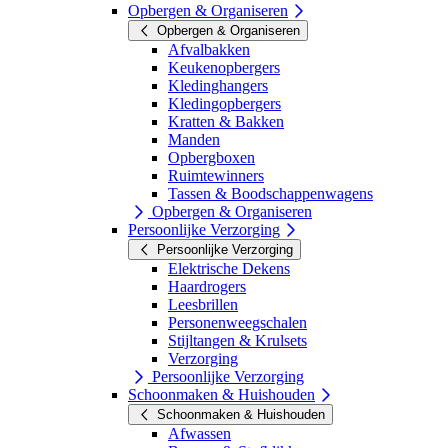
Opbergen & Organiseren
Opbergen & Organiseren
Afvalbakken
Keukenopbergers
Kledinghangers
Kledingopbergers
Kratten & Bakken
Manden
Opbergboxen
Ruimtewinners
Tassen & Boodschappenwagens
Opbergen & Organiseren
Persoonlijke Verzorging
Persoonlijke Verzorging
Elektrische Dekens
Haardrogers
Leesbrillen
Personenweegschalen
Stijltangen & Krulsets
Verzorging
Persoonlijke Verzorging
Schoonmaken & Huishouden
Schoonmaken & Huishouden
Afwassen