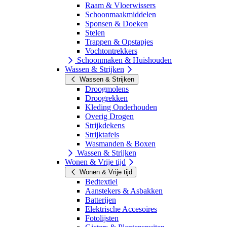
Raam & Vloerwissers
Schoonmaakmiddelen
Sponsen & Doeken
Stelen
Trappen & Opstapjes
Vochtontrekkers
Schoonmaken & Huishouden
Wassen & Strijken
Wassen & Strijken
Droogmolens
Droogrekken
Kleding Onderhouden
Overig Drogen
Strijkdekens
Strijktafels
Wasmanden & Boxen
Wassen & Strijken
Wonen & Vrije tijd
Wonen & Vrije tijd
Bedtextiel
Aanstekers & Asbakken
Batterijen
Elektrische Accesoires
Fotolijsten