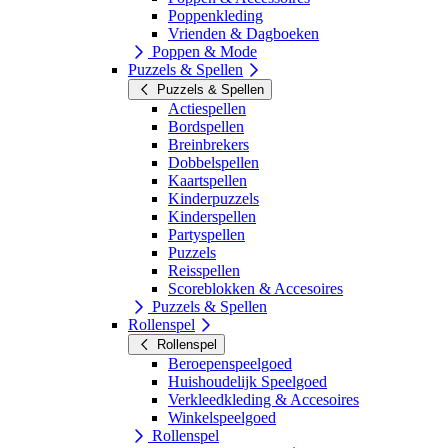
Poppenkleding
Vrienden & Dagboeken
Poppen & Mode
Puzzels & Spellen
Puzzels & Spellen
Actiespellen
Bordspellen
Breinbrekers
Dobbelspellen
Kaartspellen
Kinderpuzzels
Kinderspellen
Partyspellen
Puzzels
Reisspellen
Scoreblokken & Accesoires
Puzzels & Spellen
Rollenspel
Rollenspel
Beroepenspeelgoed
Huishoudelijk Speelgoed
Verkleedkleding & Accesoires
Winkelspeelgoed
Rollenspel