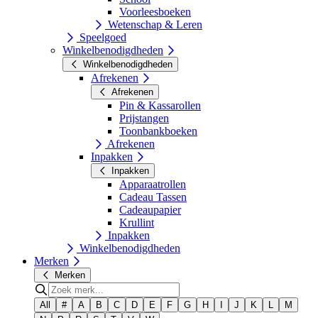
Voorleesboeken
Wetenschap & Leren
Speelgoed
Winkelbenodigdheden
Winkelbenodigdheden
Afrekenen
Afrekenen
Pin & Kassarollen
Prijstangen
Toonbankboeken
Afrekenen
Inpakken
Inpakken
Apparaatrollen
Cadeau Tassen
Cadeaupapier
Krullint
Inpakken
Winkelbenodigdheden
Merken
Merken
All
#
A
B
C
D
E
F
G
H
I
J
K
L
M