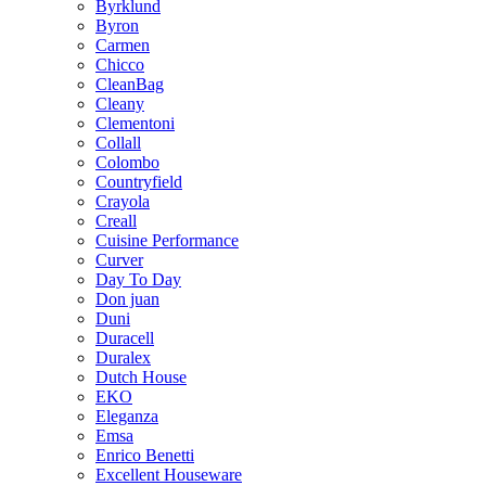
Byrklund
Byron
Carmen
Chicco
CleanBag
Cleany
Clementoni
Collall
Colombo
Countryfield
Crayola
Creall
Cuisine Performance
Curver
Day To Day
Don juan
Duni
Duracell
Duralex
Dutch House
EKO
Eleganza
Emsa
Enrico Benetti
Excellent Houseware