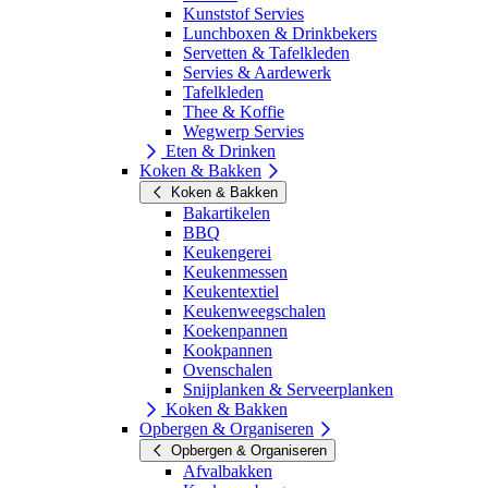
Kunststof Servies
Lunchboxen & Drinkbekers
Servetten & Tafelkleden
Servies & Aardewerk
Tafelkleden
Thee & Koffie
Wegwerp Servies
Eten & Drinken
Koken & Bakken
Koken & Bakken
Bakartikelen
BBQ
Keukengerei
Keukenmessen
Keukentextiel
Keukenweegschalen
Koekenpannen
Kookpannen
Ovenschalen
Snijplanken & Serveerplanken
Koken & Bakken
Opbergen & Organiseren
Opbergen & Organiseren
Afvalbakken