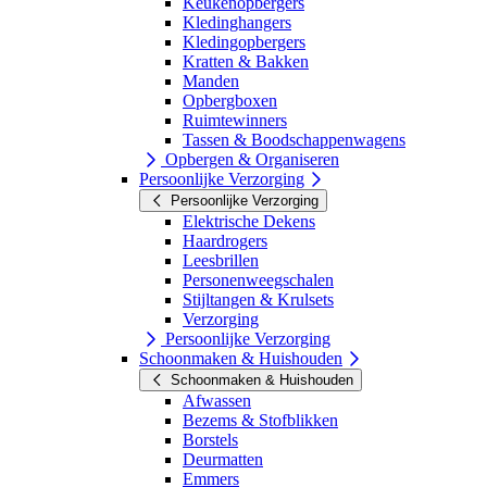
Keukenopbergers
Kledinghangers
Kledingopbergers
Kratten & Bakken
Manden
Opbergboxen
Ruimtewinners
Tassen & Boodschappenwagens
Opbergen & Organiseren
Persoonlijke Verzorging
Persoonlijke Verzorging
Elektrische Dekens
Haardrogers
Leesbrillen
Personenweegschalen
Stijltangen & Krulsets
Verzorging
Persoonlijke Verzorging
Schoonmaken & Huishouden
Schoonmaken & Huishouden
Afwassen
Bezems & Stofblikken
Borstels
Deurmatten
Emmers