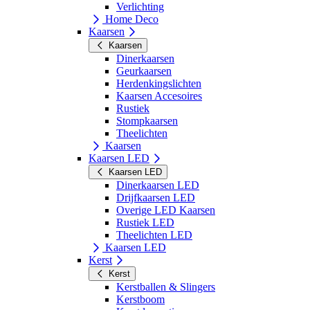
Verlichting
Home Deco
Kaarsen
Kaarsen
Dinerkaarsen
Geurkaarsen
Herdenkingslichten
Kaarsen Accesoires
Rustiek
Stompkaarsen
Theelichten
Kaarsen
Kaarsen LED
Kaarsen LED
Dinerkaarsen LED
Drijfkaarsen LED
Overige LED Kaarsen
Rustiek LED
Theelichten LED
Kaarsen LED
Kerst
Kerst
Kerstballen & Slingers
Kerstboom