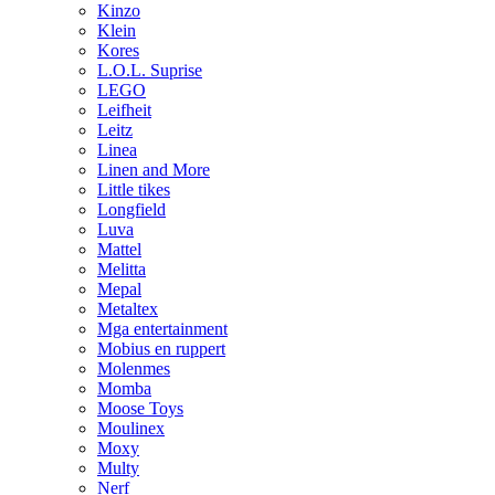
Kinzo
Klein
Kores
L.O.L. Suprise
LEGO
Leifheit
Leitz
Linea
Linen and More
Little tikes
Longfield
Luva
Mattel
Melitta
Mepal
Metaltex
Mga entertainment
Mobius en ruppert
Molenmes
Momba
Moose Toys
Moulinex
Moxy
Multy
Nerf