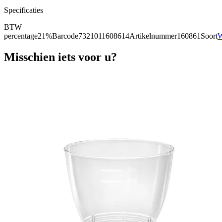
Specificaties
BTW
percentage
21%
Barcode
7321011608614
Artikelnummer
160861
Soort
W
Misschien iets voor u?