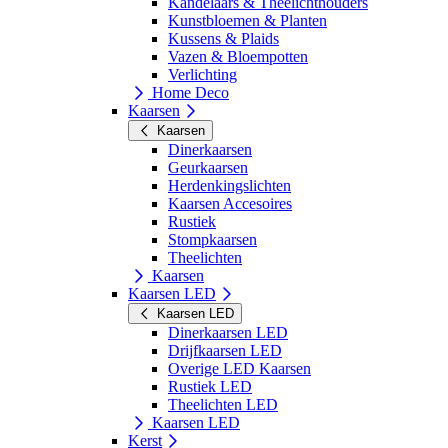
Kandelaars & Theelichthouders
Kunstbloemen & Planten
Kussens & Plaids
Vazen & Bloempotten
Verlichting
Home Deco
Kaarsen
Kaarsen
Dinerkaarsen
Geurkaarsen
Herdenkingslichten
Kaarsen Accesoires
Rustiek
Stompkaarsen
Theelichten
Kaarsen
Kaarsen LED
Kaarsen LED
Dinerkaarsen LED
Drijfkaarsen LED
Overige LED Kaarsen
Rustiek LED
Theelichten LED
Kaarsen LED
Kerst