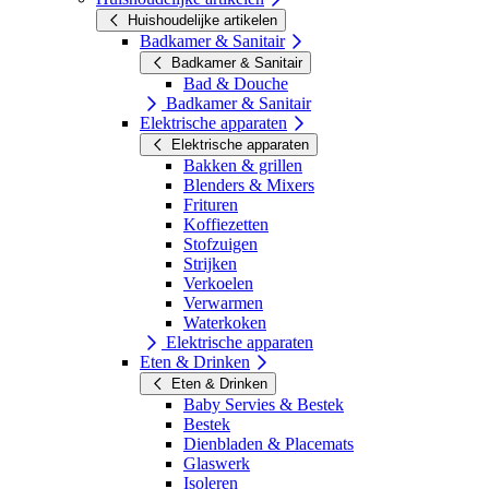
Huishoudelijke artikelen
Badkamer & Sanitair
Badkamer & Sanitair
Bad & Douche
Badkamer & Sanitair
Elektrische apparaten
Elektrische apparaten
Bakken & grillen
Blenders & Mixers
Frituren
Koffiezetten
Stofzuigen
Strijken
Verkoelen
Verwarmen
Waterkoken
Elektrische apparaten
Eten & Drinken
Eten & Drinken
Baby Servies & Bestek
Bestek
Dienbladen & Placemats
Glaswerk
Isoleren