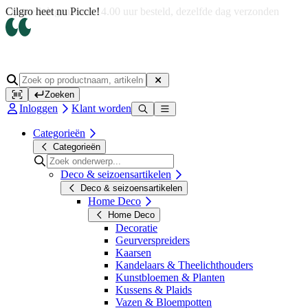
Op werkdagen voor 14.00 uur besteld, dezelfde dag verzonden
Zoeken
Inloggen
Klant worden
Categorieën
Categorieën
Deco & seizoensartikelen
Deco & seizoensartikelen
Home Deco
Home Deco
Decoratie
Geurverspreiders
Kaarsen
Kandelaars & Theelichthouders
Kunstbloemen & Planten
Kussens & Plaids
Vazen & Bloempotten