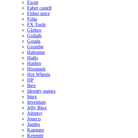
Exost
Faber castell
Fisher price
Folia
FX Tools
Globos
Goliath
Gouda
Grundig
Habonne
Hailo
Hasbro
Hoomark
Hot Wheels
HP
Ibex
Identity games
Intex
Inventum
Jelly Blox
Johntoy
Joueco
Jumbo
Kangaro
Keeeper