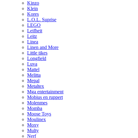
Kinzo
Klein
Kores
L.O.L. Suprise
LEGO
Leifheit
Leitz
Linea
Linen and More
Little tikes
Longfield
Luva
Mattel
Melitta
Mepal
Metaltex
Mga entertainment
Mobius en ruppert
Molenmes
Momba
Moose Toys
Moulinex
Moxy
Multy
Nerf