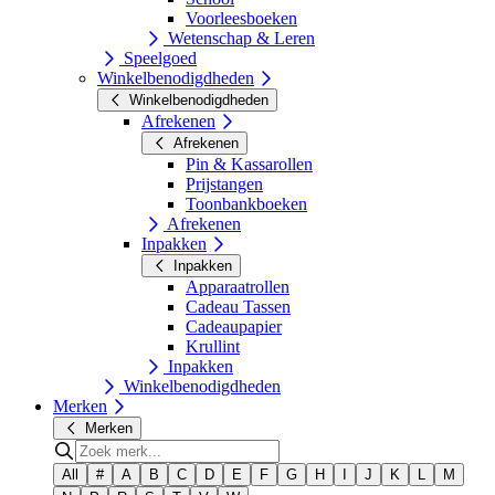
Voorleesboeken
Wetenschap & Leren
Speelgoed
Winkelbenodigdheden
Winkelbenodigdheden
Afrekenen
Afrekenen
Pin & Kassarollen
Prijstangen
Toonbankboeken
Afrekenen
Inpakken
Inpakken
Apparaatrollen
Cadeau Tassen
Cadeaupapier
Krullint
Inpakken
Winkelbenodigdheden
Merken
Merken
All
#
A
B
C
D
E
F
G
H
I
J
K
L
M