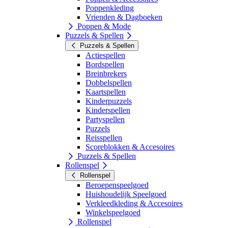
Poppenkleding
Vrienden & Dagboeken
Poppen & Mode
Puzzels & Spellen
Puzzels & Spellen
Actiespellen
Bordspellen
Breinbrekers
Dobbelspellen
Kaartspellen
Kinderpuzzels
Kinderspellen
Partyspellen
Puzzels
Reisspellen
Scoreblokken & Accesoires
Puzzels & Spellen
Rollenspel
Rollenspel
Beroepenspeelgoed
Huishoudelijk Speelgoed
Verkleedkleding & Accesoires
Winkelspeelgoed
Rollenspel