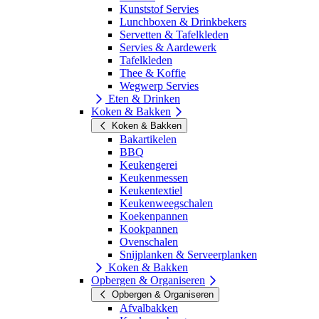
Kunststof Servies
Lunchboxen & Drinkbekers
Servetten & Tafelkleden
Servies & Aardewerk
Tafelkleden
Thee & Koffie
Wegwerp Servies
Eten & Drinken
Koken & Bakken
Koken & Bakken
Bakartikelen
BBQ
Keukengerei
Keukenmessen
Keukentextiel
Keukenweegschalen
Koekenpannen
Kookpannen
Ovenschalen
Snijplanken & Serveerplanken
Koken & Bakken
Opbergen & Organiseren
Opbergen & Organiseren
Afvalbakken