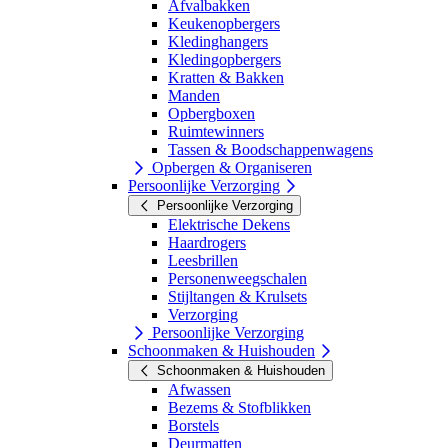
Afvalbakken
Keukenopbergers
Kledinghangers
Kledingopbergers
Kratten & Bakken
Manden
Opbergboxen
Ruimtewinners
Tassen & Boodschappenwagens
Opbergen & Organiseren
Persoonlijke Verzorging
Persoonlijke Verzorging
Elektrische Dekens
Haardrogers
Leesbrillen
Personenweegschalen
Stijltangen & Krulsets
Verzorging
Persoonlijke Verzorging
Schoonmaken & Huishouden
Schoonmaken & Huishouden
Afwassen
Bezems & Stofblikken
Borstels
Deurmatten