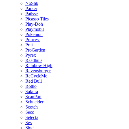
NoStik
Parker
Patisse
Picasso Tiles
Play-Doh
Playmobil
Pokemon
Princess
Pritt
ProGarden
Pyrex
Raadhuis
Rainbow High
Ravensburger
ReCycleMe
Red Bull
Rotho
Sakura
ScanPart
Schneider
Scotch
Secc
Selecta
Ses
Sigel