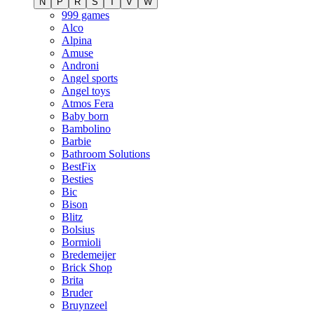
N
P
R
S
T
V
W
999 games
Alco
Alpina
Amuse
Androni
Angel sports
Angel toys
Atmos Fera
Baby born
Bambolino
Barbie
Bathroom Solutions
BestFix
Besties
Bic
Bison
Blitz
Bolsius
Bormioli
Bredemeijer
Brick Shop
Brita
Bruder
Bruynzeel