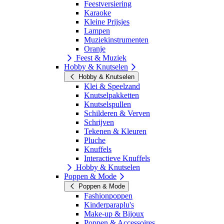
Feestversiering
Karaoke
Kleine Prijsjes
Lampen
Muziekinstrumenten
Oranje
Feest & Muziek
Hobby & Knutselen
Hobby & Knutselen
Klei & Speelzand
Knutselpakketten
Knutselspullen
Schilderen & Verven
Schrijven
Tekenen & Kleuren
Pluche
Knuffels
Interactieve Knuffels
Hobby & Knutselen
Poppen & Mode
Poppen & Mode
Fashionpoppen
Kinderparaplu's
Make-up & Bijoux
Poppen & Accessoires