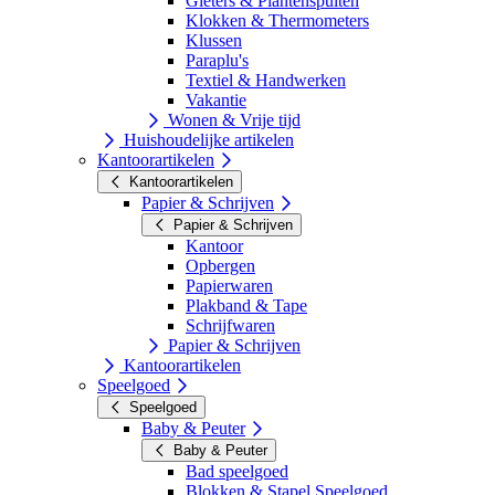
Gieters & Plantenspuiten
Klokken & Thermometers
Klussen
Paraplu's
Textiel & Handwerken
Vakantie
Wonen & Vrije tijd
Huishoudelijke artikelen
Kantoorartikelen
Kantoorartikelen
Papier & Schrijven
Papier & Schrijven
Kantoor
Opbergen
Papierwaren
Plakband & Tape
Schrijfwaren
Papier & Schrijven
Kantoorartikelen
Speelgoed
Speelgoed
Baby & Peuter
Baby & Peuter
Bad speelgoed
Blokken & Stapel Speelgoed