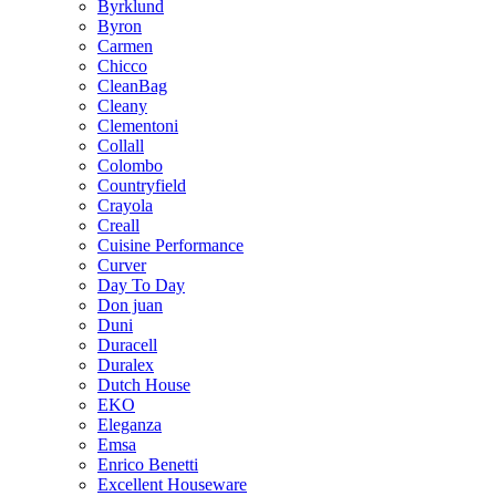
Byrklund
Byron
Carmen
Chicco
CleanBag
Cleany
Clementoni
Collall
Colombo
Countryfield
Crayola
Creall
Cuisine Performance
Curver
Day To Day
Don juan
Duni
Duracell
Duralex
Dutch House
EKO
Eleganza
Emsa
Enrico Benetti
Excellent Houseware