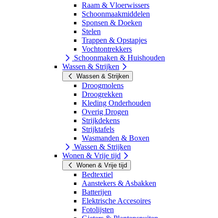
Raam & Vloerwissers
Schoonmaakmiddelen
Sponsen & Doeken
Stelen
Trappen & Opstapjes
Vochtontrekkers
Schoonmaken & Huishouden
Wassen & Strijken
Wassen & Strijken
Droogmolens
Droogrekken
Kleding Onderhouden
Overig Drogen
Strijkdekens
Strijktafels
Wasmanden & Boxen
Wassen & Strijken
Wonen & Vrije tijd
Wonen & Vrije tijd
Bedtextiel
Aanstekers & Asbakken
Batterijen
Elektrische Accesoires
Fotolijsten