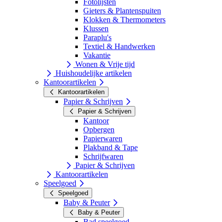
Fotolijsten
Gieters & Plantenspuiten
Klokken & Thermometers
Klussen
Paraplu's
Textiel & Handwerken
Vakantie
Wonen & Vrije tijd
Huishoudelijke artikelen
Kantoorartikelen
Kantoorartikelen
Papier & Schrijven
Papier & Schrijven
Kantoor
Opbergen
Papierwaren
Plakband & Tape
Schrijfwaren
Papier & Schrijven
Kantoorartikelen
Speelgoed
Speelgoed
Baby & Peuter
Baby & Peuter
Bad speelgoed