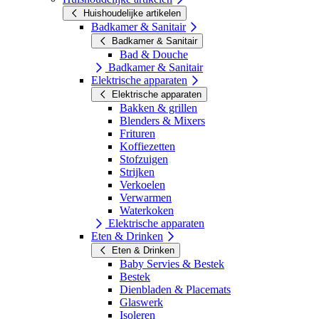
Huishoudelijke artikelen
Badkamer & Sanitair
Badkamer & Sanitair
Bad & Douche
Badkamer & Sanitair
Elektrische apparaten
Elektrische apparaten
Bakken & grillen
Blenders & Mixers
Frituren
Koffiezetten
Stofzuigen
Strijken
Verkoelen
Verwarmen
Waterkoken
Elektrische apparaten
Eten & Drinken
Eten & Drinken
Baby Servies & Bestek
Bestek
Dienbladen & Placemats
Glaswerk
Isoleren