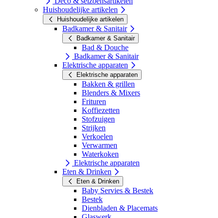
Deco & seizoensartikelen
Huishoudelijke artikelen
Huishoudelijke artikelen
Badkamer & Sanitair
Badkamer & Sanitair
Bad & Douche
Badkamer & Sanitair
Elektrische apparaten
Elektrische apparaten
Bakken & grillen
Blenders & Mixers
Frituren
Koffiezetten
Stofzuigen
Strijken
Verkoelen
Verwarmen
Waterkoken
Elektrische apparaten
Eten & Drinken
Eten & Drinken
Baby Servies & Bestek
Bestek
Dienbladen & Placemats
Glaswerk