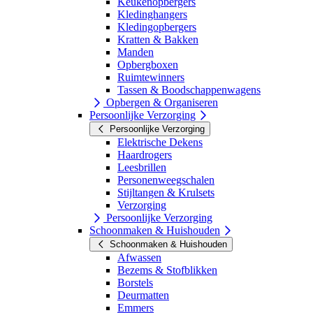
Keukenopbergers
Kledinghangers
Kledingopbergers
Kratten & Bakken
Manden
Opbergboxen
Ruimtewinners
Tassen & Boodschappenwagens
Opbergen & Organiseren
Persoonlijke Verzorging
Persoonlijke Verzorging
Elektrische Dekens
Haardrogers
Leesbrillen
Personenweegschalen
Stijltangen & Krulsets
Verzorging
Persoonlijke Verzorging
Schoonmaken & Huishouden
Schoonmaken & Huishouden
Afwassen
Bezems & Stofblikken
Borstels
Deurmatten
Emmers