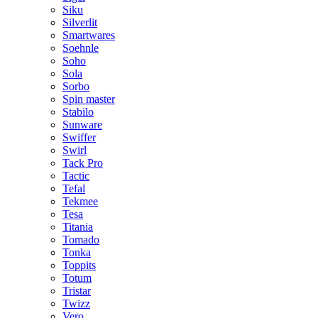
Siku
Silverlit
Smartwares
Soehnle
Soho
Sola
Sorbo
Spin master
Stabilo
Sunware
Swiffer
Swirl
Tack Pro
Tactic
Tefal
Tekmee
Tesa
Titania
Tomado
Tonka
Toppits
Totum
Tristar
Twizz
Vero