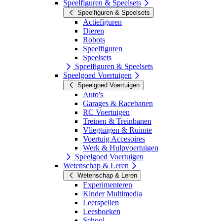
Speelfiguren & Speelsets
Speelfiguren & Speelsets
Actiefiguren
Dieren
Robots
Speelfiguren
Speelsets
Speelfiguren & Speelsets
Speelgoed Voertuigen
Speelgoed Voertuigen
Auto's
Garages & Racebanen
RC Voertuigen
Treinen & Treinbanen
Vliegtuigen & Ruimte
Voertuig Accesoires
Werk & Hulpvoertuigen
Speelgoed Voertuigen
Wetenschap & Leren
Wetenschap & Leren
Experimenteren
Kinder Multimedia
Leerspellen
Leesboeken
School