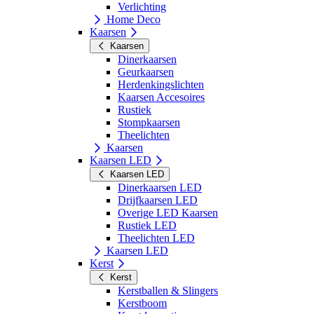
Verlichting
Home Deco
Kaarsen
Kaarsen
Dinerkaarsen
Geurkaarsen
Herdenkingslichten
Kaarsen Accesoires
Rustiek
Stompkaarsen
Theelichten
Kaarsen
Kaarsen LED
Kaarsen LED
Dinerkaarsen LED
Drijfkaarsen LED
Overige LED Kaarsen
Rustiek LED
Theelichten LED
Kaarsen LED
Kerst
Kerst
Kerstballen & Slingers
Kerstboom