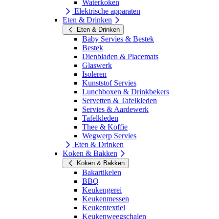
Waterkoken
Elektrische apparaten
Eten & Drinken
Eten & Drinken
Baby Servies & Bestek
Bestek
Dienbladen & Placemats
Glaswerk
Isoleren
Kunststof Servies
Lunchboxen & Drinkbekers
Servetten & Tafelkleden
Servies & Aardewerk
Tafelkleden
Thee & Koffie
Wegwerp Servies
Eten & Drinken
Koken & Bakken
Koken & Bakken
Bakartikelen
BBQ
Keukengerei
Keukenmessen
Keukentextiel
Keukenweegschalen