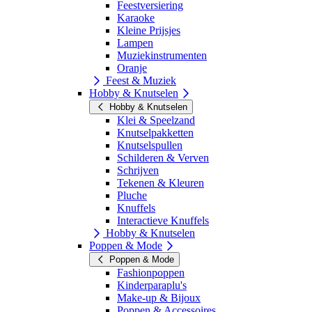
Feestversiering
Karaoke
Kleine Prijsjes
Lampen
Muziekinstrumenten
Oranje
Feest & Muziek
Hobby & Knutselen
Hobby & Knutselen
Klei & Speelzand
Knutselpakketten
Knutselspullen
Schilderen & Verven
Schrijven
Tekenen & Kleuren
Pluche
Knuffels
Interactieve Knuffels
Hobby & Knutselen
Poppen & Mode
Poppen & Mode
Fashionpoppen
Kinderparaplu's
Make-up & Bijoux
Poppen & Accessoires