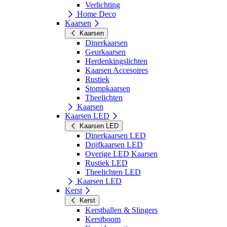
Verlichting
Home Deco
Kaarsen
Kaarsen
Dinerkaarsen
Geurkaarsen
Herdenkingslichten
Kaarsen Accesoires
Rustiek
Stompkaarsen
Theelichten
Kaarsen
Kaarsen LED
Kaarsen LED
Dinerkaarsen LED
Drijfkaarsen LED
Overige LED Kaarsen
Rustiek LED
Theelichten LED
Kaarsen LED
Kerst
Kerst
Kerstballen & Slingers
Kerstboom