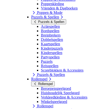
Poppenkleding
Vrienden & Dagboeken
Poppen & Mode
Puzzels & Spellen
Puzzels & Spellen
Actiespellen
Bordspellen
Breinbrekers
Dobbelspellen
Kaartspellen
Kinderpuzzels
Kinderspellen
Partyspellen
Puzzels
Reisspellen
Scoreblokken & Accesoires
Puzzels & Spellen
Rollenspel
Rollenspel
Beroepenspeelgoed
Huishoudelijk Speelgoed
Verkleedkleding & Accesoires
Winkelspeelgoed
Rollenspel