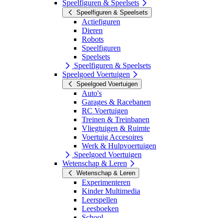
Speelfiguren & Speelsets
Speelfiguren & Speelsets
Actiefiguren
Dieren
Robots
Speelfiguren
Speelsets
Speelfiguren & Speelsets
Speelgoed Voertuigen
Speelgoed Voertuigen
Auto's
Garages & Racebanen
RC Voertuigen
Treinen & Treinbanen
Vliegtuigen & Ruimte
Voertuig Accesoires
Werk & Hulpvoertuigen
Speelgoed Voertuigen
Wetenschap & Leren
Wetenschap & Leren
Experimenteren
Kinder Multimedia
Leerspellen
Leesboeken
School