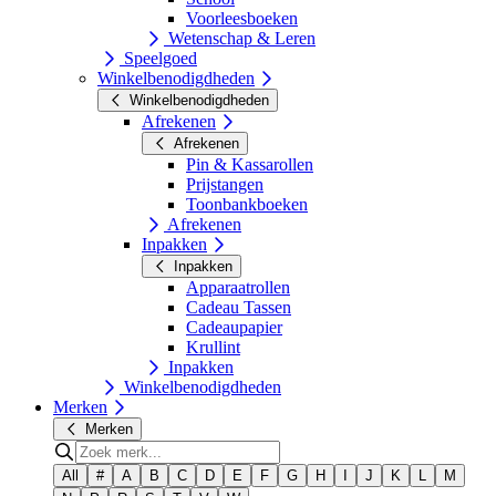
Voorleesboeken
Wetenschap & Leren
Speelgoed
Winkelbenodigdheden
Winkelbenodigdheden
Afrekenen
Afrekenen
Pin & Kassarollen
Prijstangen
Toonbankboeken
Afrekenen
Inpakken
Inpakken
Apparaatrollen
Cadeau Tassen
Cadeaupapier
Krullint
Inpakken
Winkelbenodigdheden
Merken
Merken
All
#
A
B
C
D
E
F
G
H
I
J
K
L
M