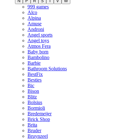
N
P
R
S
T
V
W
999 games
Alco
Alpina
Amuse
Androni
Angel sports
Angel toys
Atmos Fera
Baby born
Bambolino
Barbie
Bathroom Solutions
BestFix
Besties
Bic
Bison
Blitz
Bolsius
Bormioli
Bredemeijer
Brick Shop
Brita
Bruder
Bruynzeel