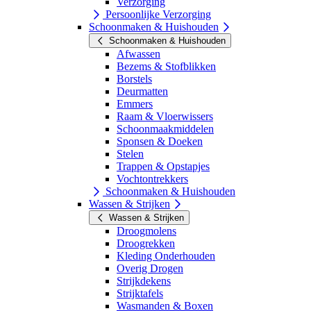
Verzorging
Persoonlijke Verzorging
Schoonmaken & Huishouden
Schoonmaken & Huishouden
Afwassen
Bezems & Stofblikken
Borstels
Deurmatten
Emmers
Raam & Vloerwissers
Schoonmaakmiddelen
Sponsen & Doeken
Stelen
Trappen & Opstapjes
Vochtontrekkers
Schoonmaken & Huishouden
Wassen & Strijken
Wassen & Strijken
Droogmolens
Droogrekken
Kleding Onderhouden
Overig Drogen
Strijkdekens
Strijktafels
Wasmanden & Boxen