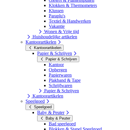
Gieters & Plantenspuiten
Klokken & Thermometers
Klussen
Paraplu's
Textiel & Handwerken
Vakantie
Wonen & Vrije tijd
Huishoudelijke artikelen
Kantoorartikelen
Kantoorartikelen
Papier & Schrijven
Papier & Schrijven
Kantoor
Opbergen
Papierwaren
Plakband & Tape
Schrijfwaren
Papier & Schrijven
Kantoorartikelen
Speelgoed
Speelgoed
Baby & Peuter
Baby & Peuter
Bad speelgoed
Blokken & Stapel Speelgoed