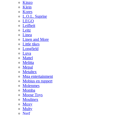
Kinzo
Klein
Kores
L.O.L. Suprise
LEGO
Leifheit
Leitz
Linea
Linen and More
Little tikes
Longfield
Luva
Mattel
Melitta
Mepal
Metaltex
Mga entertainment
Mobius en ruppert
Molenmes
Momba
Moose Toys
Moulinex
Moxy
Multy
Nerf