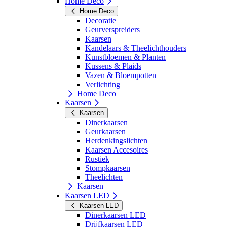
Home Deco
Home Deco
Decoratie
Geurverspreiders
Kaarsen
Kandelaars & Theelichthouders
Kunstbloemen & Planten
Kussens & Plaids
Vazen & Bloempotten
Verlichting
Home Deco
Kaarsen
Kaarsen
Dinerkaarsen
Geurkaarsen
Herdenkingslichten
Kaarsen Accesoires
Rustiek
Stompkaarsen
Theelichten
Kaarsen
Kaarsen LED
Kaarsen LED
Dinerkaarsen LED
Drijfkaarsen LED