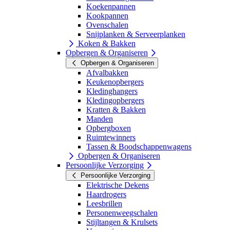
Koekenpannen
Kookpannen
Ovenschalen
Snijplanken & Serveerplanken
Koken & Bakken
Opbergen & Organiseren
Opbergen & Organiseren
Afvalbakken
Keukenopbergers
Kledinghangers
Kledingopbergers
Kratten & Bakken
Manden
Opbergboxen
Ruimtewinners
Tassen & Boodschappenwagens
Opbergen & Organiseren
Persoonlijke Verzorging
Persoonlijke Verzorging
Elektrische Dekens
Haardrogers
Leesbrillen
Personenweegschalen
Stijltangen & Krulsets