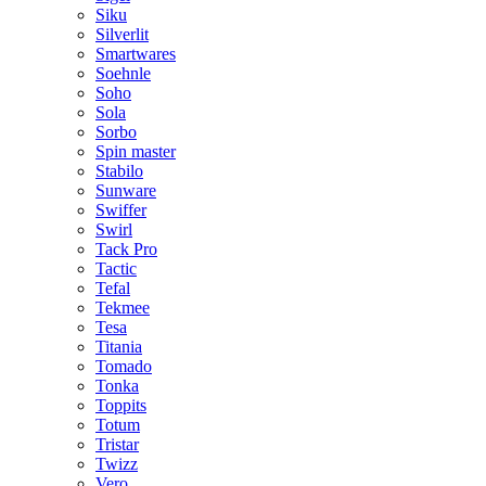
Siku
Silverlit
Smartwares
Soehnle
Soho
Sola
Sorbo
Spin master
Stabilo
Sunware
Swiffer
Swirl
Tack Pro
Tactic
Tefal
Tekmee
Tesa
Titania
Tomado
Tonka
Toppits
Totum
Tristar
Twizz
Vero