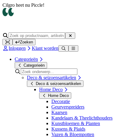
Op werkdagen voor 14.00 uur besteld, dezelfde dag verzonden
Zoeken
Inloggen
Klant worden
Categorieën
Categorieën
Deco & seizoensartikelen
Deco & seizoensartikelen
Home Deco
Home Deco
Decoratie
Geurverspreiders
Kaarsen
Kandelaars & Theelichthouders
Kunstbloemen & Planten
Kussens & Plaids
Vazen & Bloempotten