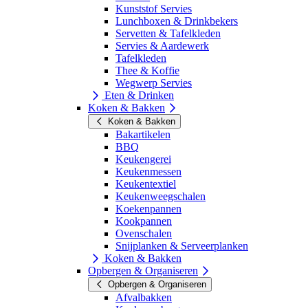
Kunststof Servies
Lunchboxen & Drinkbekers
Servetten & Tafelkleden
Servies & Aardewerk
Tafelkleden
Thee & Koffie
Wegwerp Servies
Eten & Drinken
Koken & Bakken
Koken & Bakken
Bakartikelen
BBQ
Keukengerei
Keukenmessen
Keukentextiel
Keukenweegschalen
Koekenpannen
Kookpannen
Ovenschalen
Snijplanken & Serveerplanken
Koken & Bakken
Opbergen & Organiseren
Opbergen & Organiseren
Afvalbakken