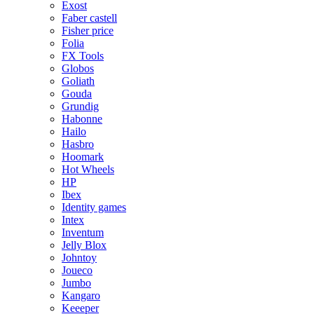
Exost
Faber castell
Fisher price
Folia
FX Tools
Globos
Goliath
Gouda
Grundig
Habonne
Hailo
Hasbro
Hoomark
Hot Wheels
HP
Ibex
Identity games
Intex
Inventum
Jelly Blox
Johntoy
Joueco
Jumbo
Kangaro
Keeeper