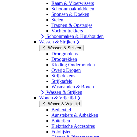
Raam & Vloerwissers
Schoonmaakmiddelen
Sponsen & Doeken
Stelen
Trappen & Opstapjes
Vochtontrekkers
Schoonmaken & Huishouden
Wassen & Strijken
Wassen & Strijken
Droogmolens
Droogrekken
Kleding Onderhouden
Overig Drogen
Strijkdekens
Strijktafels
Wasmanden & Boxen
Wassen & Strijken
Wonen & Vrije tijd
Wonen & Vrije tijd
Bedtextiel
Aanstekers & Asbakken
Batterijen
Elektrische Accesoires
Fotolijsten