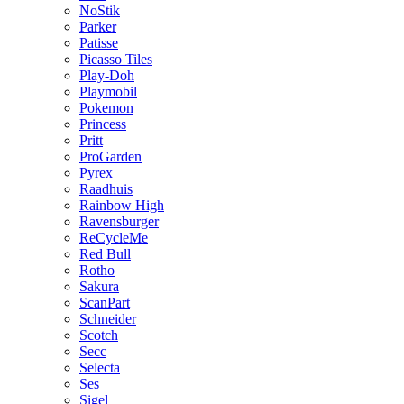
NoStik
Parker
Patisse
Picasso Tiles
Play-Doh
Playmobil
Pokemon
Princess
Pritt
ProGarden
Pyrex
Raadhuis
Rainbow High
Ravensburger
ReCycleMe
Red Bull
Rotho
Sakura
ScanPart
Schneider
Scotch
Secc
Selecta
Ses
Sigel