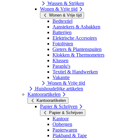
Wassen & Strijken
Wonen & Vrije tijd
Wonen & Vrije tijd
Bedtextiel
Aanstekers & Asbakken
Batterijen
Elektrische Accesoires
Fotolijsten
Gieters & Plantenspuiten
Klokken & Thermometers
Klussen
Paraplu's
Textiel & Handwerken
Vakantie
Wonen & Vrije tijd
Huishoudelijke artikelen
Kantoorartikelen
Kantoorartikelen
Papier & Schrijven
Papier & Schrijven
Kantoor
Opbergen
Papierwaren
Plakband & Tape