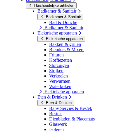
Huishoudelijke artikelen
Badkamer & Sanitair
Badkamer & Sanitair
Bad & Douche
Badkamer & Sanitair
Elektrische apparaten
Elektrische apparaten
Bakken & grillen
Blenders & Mixers
Frituren
Koffiezetten
Stofzuigen
Strijken
Verkoelen
Verwarmen
Waterkoken
Elektrische apparaten
Eten & Drinken
Eten & Drinken
Baby Servies & Bestek
Bestek
Dienbladen & Placemats
Glaswerk
Isoleren