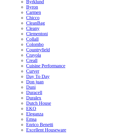
Byrklund
Byron
Carmen
Chicco
CleanBag
Cleany
Clementoni
Collall
Colombo
Countryfield
Crayola
Creall
Cuisine Performance
Curver
Day To Day
Don juan
Duni
Duracell
Duralex
Dutch House
EKO
Eleganza
Emsa
Enrico Benetti
Excellent Houseware