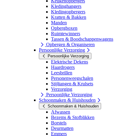
Keukenopbergers
Kledinghangers
Kledingopbergers
Kratten & Bakken
Manden
Opbergboxen
Ruimtewinners
Tassen & Boodschappenwagens
Opbergen & Organiseren
Persoonlijke Verzorging
Persoonlijke Verzorging
Elektrische Dekens
Haardrogers
Leesbrillen
Personenweegschalen
Stijltangen & Krulsets
Verzorging
Persoonlijke Verzorging
Schoonmaken & Huishouden
Schoonmaken & Huishouden
Afwassen
Bezems & Stofblikken
Borstels
Deurmatten
Emmers