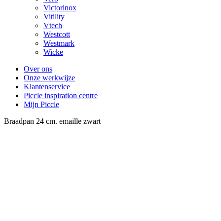
Victorinox
Vitility
Vtech
Westcott
Westmark
Wicke
Over ons
Onze werkwijze
Klantenservice
Piccle inspiration centre
Mijn Piccle
Braadpan 24 cm. emaille zwart