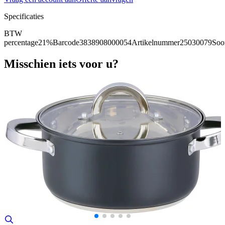
Specificaties
BTW
percentage
21%
Barcode
3838908000054
Artikelnummer
25030079
Soo
Misschien iets voor u?