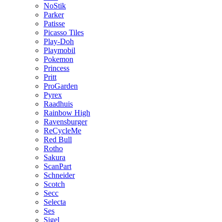
NoStik
Parker
Patisse
Picasso Tiles
Play-Doh
Playmobil
Pokemon
Princess
Pritt
ProGarden
Pyrex
Raadhuis
Rainbow High
Ravensburger
ReCycleMe
Red Bull
Rotho
Sakura
ScanPart
Schneider
Scotch
Secc
Selecta
Ses
Sigel