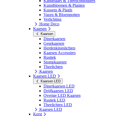
Kandelaars & Theelichthouders
Kunstbloemen & Planten
Kussens & Plaids
Vazen & Bloempotten
Verlichting
Home Deco
Kaarsen
Kaarsen
Dinerkaarsen
Geurkaarsen
Herdenkingslichten
Kaarsen Accesoires
Rustiek
Stompkaarsen
Theelichten
Kaarsen
Kaarsen LED
Kaarsen LED
Dinerkaarsen LED
Drijfkaarsen LED
Overige LED Kaarsen
Rustiek LED
Theelichten LED
Kaarsen LED
Kerst