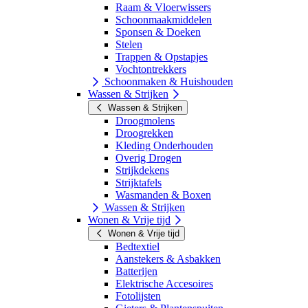
Raam & Vloerwissers
Schoonmaakmiddelen
Sponsen & Doeken
Stelen
Trappen & Opstapjes
Vochtontrekkers
Schoonmaken & Huishouden
Wassen & Strijken
Wassen & Strijken
Droogmolens
Droogrekken
Kleding Onderhouden
Overig Drogen
Strijkdekens
Strijktafels
Wasmanden & Boxen
Wassen & Strijken
Wonen & Vrije tijd
Wonen & Vrije tijd
Bedtextiel
Aanstekers & Asbakken
Batterijen
Elektrische Accesoires
Fotolijsten