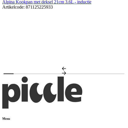
Alpina Kookpan met deksel 21cm 3.6L - inductie
Artikelcode: 871125225933
H
A
Menu