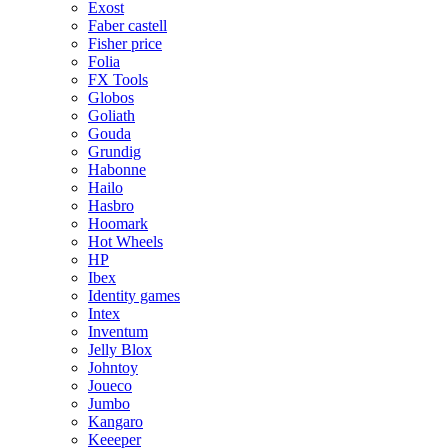
Exost
Faber castell
Fisher price
Folia
FX Tools
Globos
Goliath
Gouda
Grundig
Habonne
Hailo
Hasbro
Hoomark
Hot Wheels
HP
Ibex
Identity games
Intex
Inventum
Jelly Blox
Johntoy
Joueco
Jumbo
Kangaro
Keeeper