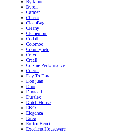
Byrklund
Byron
Carmen
Chicco
CleanBag
Cleany
Clementoni
Collall
Colombo
Countryfield
Crayola
Creall
Cuisine Performance
Curver
Day To Day
Don juan
Duni
Duracell
Duralex
Dutch House
EKO
Eleganza
Emsa
Enrico Benetti
Excellent Houseware