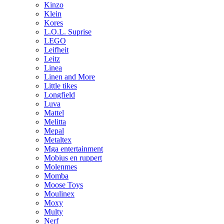
Kinzo
Klein
Kores
L.O.L. Suprise
LEGO
Leifheit
Leitz
Linea
Linen and More
Little tikes
Longfield
Luva
Mattel
Melitta
Mepal
Metaltex
Mga entertainment
Mobius en ruppert
Molenmes
Momba
Moose Toys
Moulinex
Moxy
Multy
Nerf