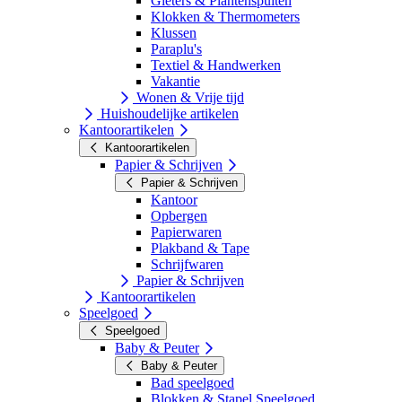
Gieters & Plantenspuiten
Klokken & Thermometers
Klussen
Paraplu's
Textiel & Handwerken
Vakantie
Wonen & Vrije tijd
Huishoudelijke artikelen
Kantoorartikelen
Kantoorartikelen
Papier & Schrijven
Papier & Schrijven
Kantoor
Opbergen
Papierwaren
Plakband & Tape
Schrijfwaren
Papier & Schrijven
Kantoorartikelen
Speelgoed
Speelgoed
Baby & Peuter
Baby & Peuter
Bad speelgoed
Blokken & Stapel Speelgoed