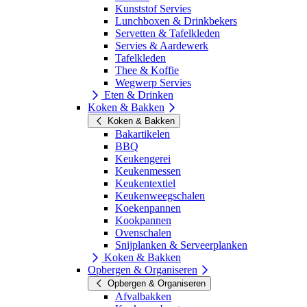
Kunststof Servies
Lunchboxen & Drinkbekers
Servetten & Tafelkleden
Servies & Aardewerk
Tafelkleden
Thee & Koffie
Wegwerp Servies
Eten & Drinken
Koken & Bakken
Koken & Bakken
Bakartikelen
BBQ
Keukengerei
Keukenmessen
Keukentextiel
Keukenweegschalen
Koekenpannen
Kookpannen
Ovenschalen
Snijplanken & Serveerplanken
Koken & Bakken
Opbergen & Organiseren
Opbergen & Organiseren
Afvalbakken