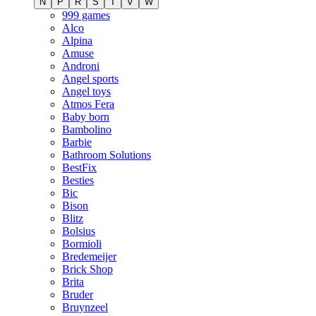
N
P
R
S
T
V
W
999 games
Alco
Alpina
Amuse
Androni
Angel sports
Angel toys
Atmos Fera
Baby born
Bambolino
Barbie
Bathroom Solutions
BestFix
Besties
Bic
Bison
Blitz
Bolsius
Bormioli
Bredemeijer
Brick Shop
Brita
Bruder
Bruynzeel