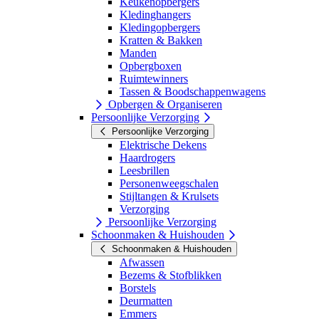
Keukenopbergers
Kledinghangers
Kledingopbergers
Kratten & Bakken
Manden
Opbergboxen
Ruimtewinners
Tassen & Boodschappenwagens
Opbergen & Organiseren
Persoonlijke Verzorging
Persoonlijke Verzorging
Elektrische Dekens
Haardrogers
Leesbrillen
Personenweegschalen
Stijltangen & Krulsets
Verzorging
Persoonlijke Verzorging
Schoonmaken & Huishouden
Schoonmaken & Huishouden
Afwassen
Bezems & Stofblikken
Borstels
Deurmatten
Emmers