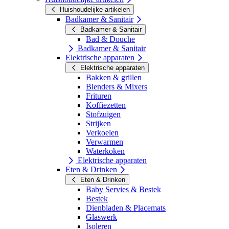
Huishoudelijke artikelen
Badkamer & Sanitair
Badkamer & Sanitair
Bad & Douche
Badkamer & Sanitair
Elektrische apparaten
Elektrische apparaten
Bakken & grillen
Blenders & Mixers
Frituren
Koffiezetten
Stofzuigen
Strijken
Verkoelen
Verwarmen
Waterkoken
Elektrische apparaten
Eten & Drinken
Eten & Drinken
Baby Servies & Bestek
Bestek
Dienbladen & Placemats
Glaswerk
Isoleren