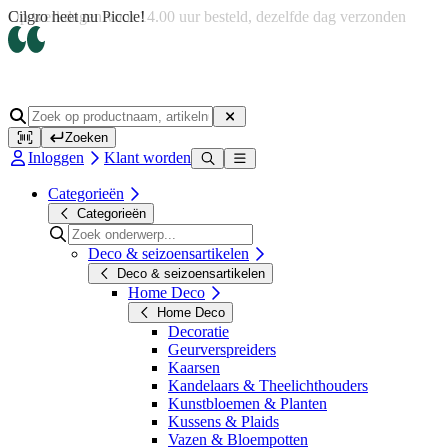
Op werkdagen voor 14.00 uur besteld, dezelfde dag verzonden
Zoeken
Inloggen
Klant worden
Categorieën
Categorieën
Deco & seizoensartikelen
Deco & seizoensartikelen
Home Deco
Home Deco
Decoratie
Geurverspreiders
Kaarsen
Kandelaars & Theelichthouders
Kunstbloemen & Planten
Kussens & Plaids
Vazen & Bloempotten