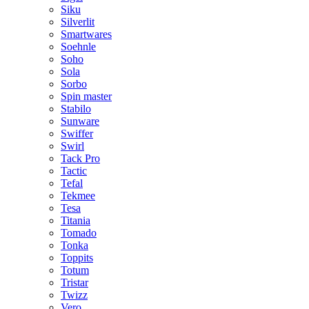
Siku
Silverlit
Smartwares
Soehnle
Soho
Sola
Sorbo
Spin master
Stabilo
Sunware
Swiffer
Swirl
Tack Pro
Tactic
Tefal
Tekmee
Tesa
Titania
Tomado
Tonka
Toppits
Totum
Tristar
Twizz
Vero