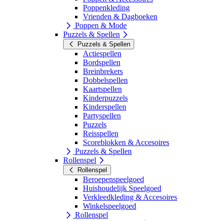
Poppenkleding
Vrienden & Dagboeken
Poppen & Mode
Puzzels & Spellen
Puzzels & Spellen
Actiespellen
Bordspellen
Breinbrekers
Dobbelspellen
Kaartspellen
Kinderpuzzels
Kinderspellen
Partyspellen
Puzzels
Reisspellen
Scoreblokken & Accesoires
Puzzels & Spellen
Rollenspel
Rollenspel
Beroepenspeelgoed
Huishoudelijk Speelgoed
Verkleedkleding & Accesoires
Winkelspeelgoed
Rollenspel