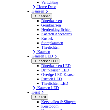
Verlichting
Home Deco
Kaarsen
Kaarsen
Dinerkaarsen
Geurkaarsen
Herdenkingslichten
Kaarsen Accesoires
Rustiek
Stompkaarsen
Theelichten
Kaarsen
Kaarsen LED
Kaarsen LED
Dinerkaarsen LED
Drijfkaarsen LED
Overige LED Kaarsen
Rustiek LED
Theelichten LED
Kaarsen LED
Kerst
Kerst
Kerstballen & Slingers
Kerstboom