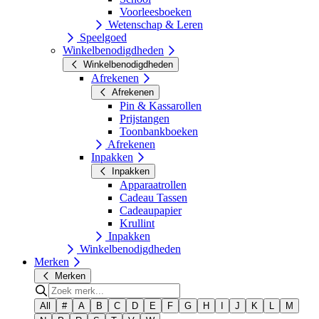
Voorleesboeken
Wetenschap & Leren
Speelgoed
Winkelbenodigdheden
Winkelbenodigdheden
Afrekenen
Afrekenen
Pin & Kassarollen
Prijstangen
Toonbankboeken
Afrekenen
Inpakken
Inpakken
Apparaatrollen
Cadeau Tassen
Cadeaupapier
Krullint
Inpakken
Winkelbenodigdheden
Merken
Merken
All
#
A
B
C
D
E
F
G
H
I
J
K
L
M