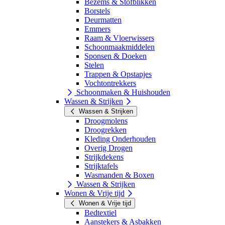
Bezems & Stofblikken
Borstels
Deurmatten
Emmers
Raam & Vloerwissers
Schoonmaakmiddelen
Sponsen & Doeken
Stelen
Trappen & Opstapjes
Vochtontrekkers
Schoonmaken & Huishouden
Wassen & Strijken
Wassen & Strijken
Droogmolens
Droogrekken
Kleding Onderhouden
Overig Drogen
Strijkdekens
Strijktafels
Wasmanden & Boxen
Wassen & Strijken
Wonen & Vrije tijd
Wonen & Vrije tijd
Bedtextiel
Aanstekers & Asbakken