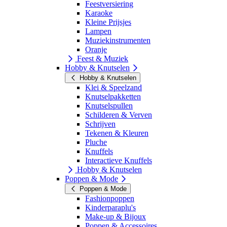
Feestversiering
Karaoke
Kleine Prijsjes
Lampen
Muziekinstrumenten
Oranje
Feest & Muziek
Hobby & Knutselen
Hobby & Knutselen
Klei & Speelzand
Knutselpakketten
Knutselspullen
Schilderen & Verven
Schrijven
Tekenen & Kleuren
Pluche
Knuffels
Interactieve Knuffels
Hobby & Knutselen
Poppen & Mode
Poppen & Mode
Fashionpoppen
Kinderparaplu's
Make-up & Bijoux
Poppen & Accessoires