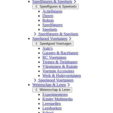
Speelfiguren & Speelsets
Speelfiguren & Speelsets
Actiefiguren
Dieren
Robots
Speelfiguren
Speelsets
Speelfiguren & Speelsets
Speelgoed Voertuigen
Speelgoed Voertuigen
Auto's
Garages & Racebanen
RC Voertuigen
Treinen & Treinbanen
Vliegtuigen & Ruimte
Voertuig Accesoires
Werk & Hulpvoertuigen
Speelgoed Voertuigen
Wetenschap & Leren
Wetenschap & Leren
Experimenteren
Kinder Multimedia
Leerspellen
Leesboeken
School