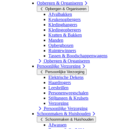
Opbergen & Organiseren
Opbergen & Organiseren
Afvalbakken
Keukenopbergers
Kledinghangers
Kledingopbergers
Kratten & Bakken
Manden
Opbergboxen
Ruimtewinners
Tassen & Boodschappenwagens
Opbergen & Organiseren
Persoonlijke Verzorging
Persoonlijke Verzorging
Elektrische Dekens
Haardrogers
Leesbrillen
Personenweegschalen
Stijltangen & Krulsets
Verzorging
Persoonlijke Verzorging
Schoonmaken & Huishouden
Schoonmaken & Huishouden
Afwassen