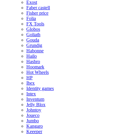
Exost
Faber castell
Fisher price
Folia
FX Tools
Globos
Goliath
Gouda
Grundig
Habonne
Hailo
Hasbro
Hoomark
Hot Wheels
HP
Ibex
Identity games
Intex
Inventum
Jelly Blox
Johntoy
Joueco
Jumbo
Kangaro
Keeeper