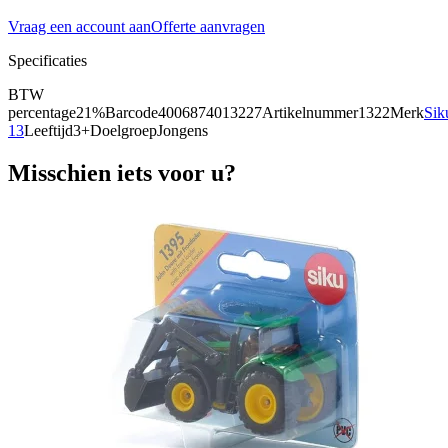
Vraag een account aan
Offerte aanvragen
Specificaties
BTW
percentage
21%
Barcode
4006874013227
Artikelnummer
1322
Merk
Sik
13
Leeftijd
3+
Doelgroep
Jongens
Misschien iets voor u?