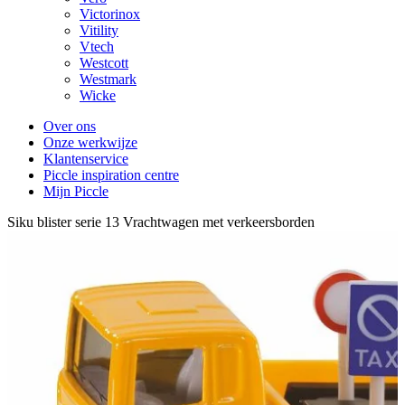
Victorinox
Vitility
Vtech
Westcott
Westmark
Wicke
Over ons
Onze werkwijze
Klantenservice
Piccle inspiration centre
Mijn Piccle
Siku blister serie 13 Vrachtwagen met verkeersborden