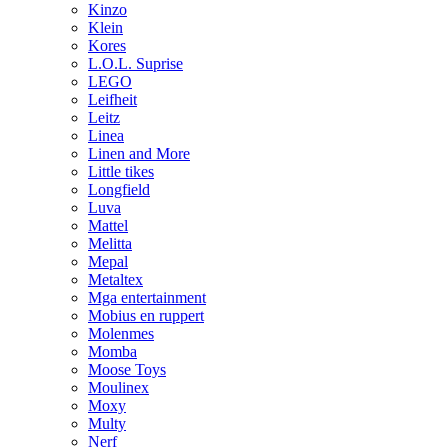
Kinzo
Klein
Kores
L.O.L. Suprise
LEGO
Leifheit
Leitz
Linea
Linen and More
Little tikes
Longfield
Luva
Mattel
Melitta
Mepal
Metaltex
Mga entertainment
Mobius en ruppert
Molenmes
Momba
Moose Toys
Moulinex
Moxy
Multy
Nerf