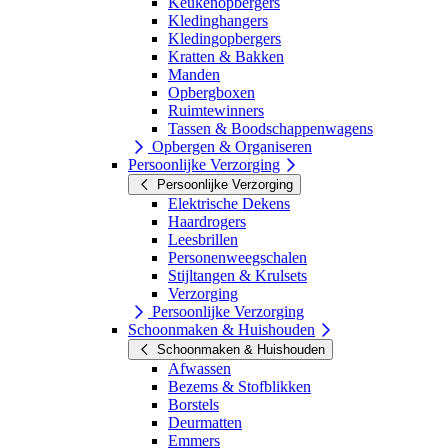
Keukenopbergers
Kledinghangers
Kledingopbergers
Kratten & Bakken
Manden
Opbergboxen
Ruimtewinners
Tassen & Boodschappenwagens
Opbergen & Organiseren
Persoonlijke Verzorging
Persoonlijke Verzorging
Elektrische Dekens
Haardrogers
Leesbrillen
Personenweegschalen
Stijltangen & Krulsets
Verzorging
Persoonlijke Verzorging
Schoonmaken & Huishouden
Schoonmaken & Huishouden
Afwassen
Bezems & Stofblikken
Borstels
Deurmatten
Emmers