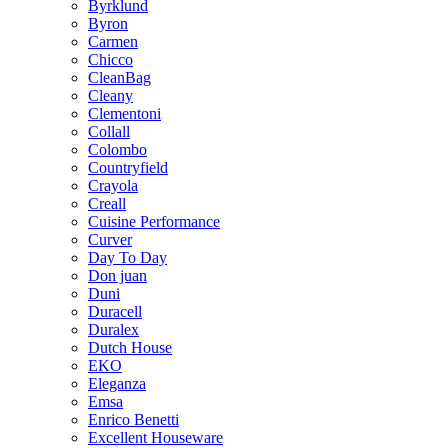
Byrklund
Byron
Carmen
Chicco
CleanBag
Cleany
Clementoni
Collall
Colombo
Countryfield
Crayola
Creall
Cuisine Performance
Curver
Day To Day
Don juan
Duni
Duracell
Duralex
Dutch House
EKO
Eleganza
Emsa
Enrico Benetti
Excellent Houseware