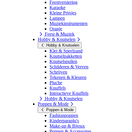
Feestversiering
Karaoke
Kleine Prijsjes
Lampen
Muziekinstrumenten
Oranje
Feest & Muziek
Hobby & Knutselen
Hobby & Knutselen
Klei & Speelzand
Knutselpakketten
Knutselspullen
Schilderen & Verven
Schrijven
Tekenen & Kleuren
Pluche
Knuffels
Interactieve Knuffels
Hobby & Knutselen
Poppen & Mode
Poppen & Mode
Fashionpoppen
Kinderparaplu's
Make-up & Bijoux
Poppen & Accessoires