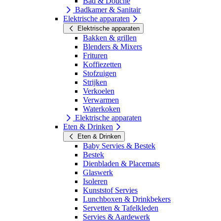
Bad & Douche
Badkamer & Sanitair
Elektrische apparaten
Elektrische apparaten
Bakken & grillen
Blenders & Mixers
Frituren
Koffiezetten
Stofzuigen
Strijken
Verkoelen
Verwarmen
Waterkoken
Elektrische apparaten
Eten & Drinken
Eten & Drinken
Baby Servies & Bestek
Bestek
Dienbladen & Placemats
Glaswerk
Isoleren
Kunststof Servies
Lunchboxen & Drinkbekers
Servetten & Tafelkleden
Servies & Aardewerk