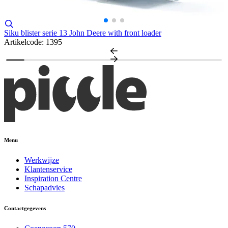
B
A
Siku blister serie 13 John Deere with front loader
Artikelcode: 1395
Menu
Werkwijze
Klantenservice
Inspiration Centre
Schapadvies
Contactgegevens