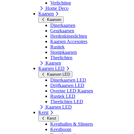
Verlichting
Home Deco
Kaarsen
Kaarsen
Dinerkaarsen
Geurkaarsen
Herdenkingslichten
Kaarsen Accesoires
Rustiek
Stompkaarsen
Theelichten
Kaarsen
Kaarsen LED
Kaarsen LED
Dinerkaarsen LED
Drijfkaarsen LED
Overige LED Kaarsen
Rustiek LED
Theelichten LED
Kaarsen LED
Kerst
Kerst
Kerstballen & Slingers
Kerstboom