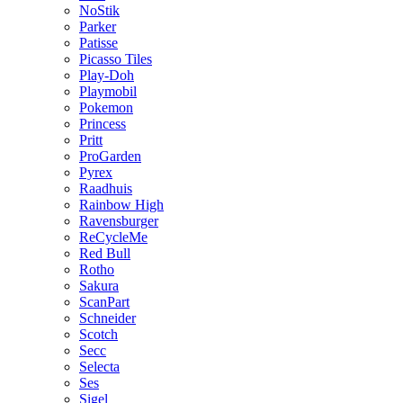
NoStik
Parker
Patisse
Picasso Tiles
Play-Doh
Playmobil
Pokemon
Princess
Pritt
ProGarden
Pyrex
Raadhuis
Rainbow High
Ravensburger
ReCycleMe
Red Bull
Rotho
Sakura
ScanPart
Schneider
Scotch
Secc
Selecta
Ses
Sigel