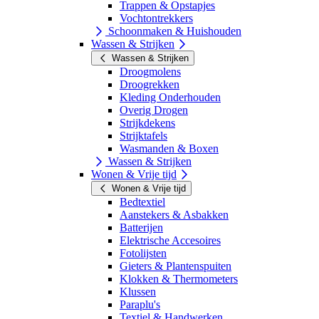
Trappen & Opstapjes
Vochtontrekkers
Schoonmaken & Huishouden
Wassen & Strijken
Wassen & Strijken
Droogmolens
Droogrekken
Kleding Onderhouden
Overig Drogen
Strijkdekens
Strijktafels
Wasmanden & Boxen
Wassen & Strijken
Wonen & Vrije tijd
Wonen & Vrije tijd
Bedtextiel
Aanstekers & Asbakken
Batterijen
Elektrische Accesoires
Fotolijsten
Gieters & Plantenspuiten
Klokken & Thermometers
Klussen
Paraplu's
Textiel & Handwerken