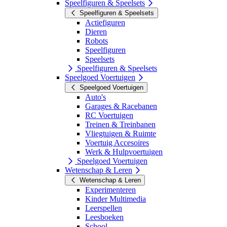
Speelfiguren & Speelsets
Speelfiguren & Speelsets
Actiefiguren
Dieren
Robots
Speelfiguren
Speelsets
Speelfiguren & Speelsets
Speelgoed Voertuigen
Speelgoed Voertuigen
Auto's
Garages & Racebanen
RC Voertuigen
Treinen & Treinbanen
Vliegtuigen & Ruimte
Voertuig Accesoires
Werk & Hulpvoertuigen
Speelgoed Voertuigen
Wetenschap & Leren
Wetenschap & Leren
Experimenteren
Kinder Multimedia
Leerspellen
Leesboeken
School