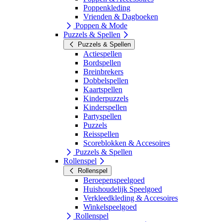
Poppenkleding
Vrienden & Dagboeken
Poppen & Mode
Puzzels & Spellen
Puzzels & Spellen
Actiespellen
Bordspellen
Breinbrekers
Dobbelspellen
Kaartspellen
Kinderpuzzels
Kinderspellen
Partyspellen
Puzzels
Reisspellen
Scoreblokken & Accesoires
Puzzels & Spellen
Rollenspel
Rollenspel
Beroepenspeelgoed
Huishoudelijk Speelgoed
Verkleedkleding & Accesoires
Winkelspeelgoed
Rollenspel