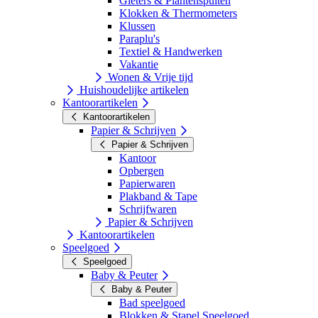
Gieters & Plantenspuiten
Klokken & Thermometers
Klussen
Paraplu's
Textiel & Handwerken
Vakantie
Wonen & Vrije tijd
Huishoudelijke artikelen
Kantoorartikelen
Kantoorartikelen
Papier & Schrijven
Papier & Schrijven
Kantoor
Opbergen
Papierwaren
Plakband & Tape
Schrijfwaren
Papier & Schrijven
Kantoorartikelen
Speelgoed
Speelgoed
Baby & Peuter
Baby & Peuter
Bad speelgoed
Blokken & Stapel Speelgoed