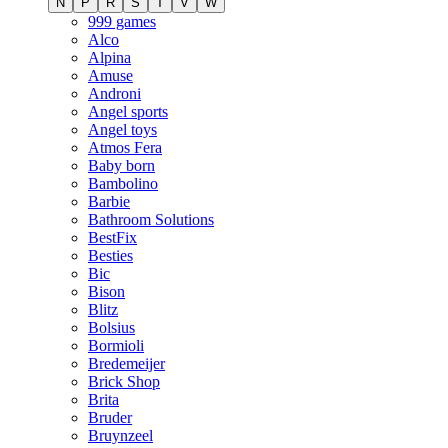
N
P
R
S
T
V
W
999 games
Alco
Alpina
Amuse
Androni
Angel sports
Angel toys
Atmos Fera
Baby born
Bambolino
Barbie
Bathroom Solutions
BestFix
Besties
Bic
Bison
Blitz
Bolsius
Bormioli
Bredemeijer
Brick Shop
Brita
Bruder
Bruynzeel