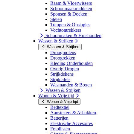
Raam & Vloerwissers
Schoonmaakmiddelen
Sponsen & Doeken
Stelen
Trappen & Opstapjes
Vochtontrekkers
Schoonmaken & Huishouden
Wassen & Strijken
Wassen & Strijken
Droogmolens
Droogrekken
Kleding Onderhouden
Overig Drogen
Strijkdekens
Strijktafels
Wasmanden & Boxen
Wassen & Strijken
Wonen & Vrije tijd
Wonen & Vrije tijd
Bedtextiel
Aanstekers & Asbakken
Batterijen
Elektrische Accesoires
Fotolijsten