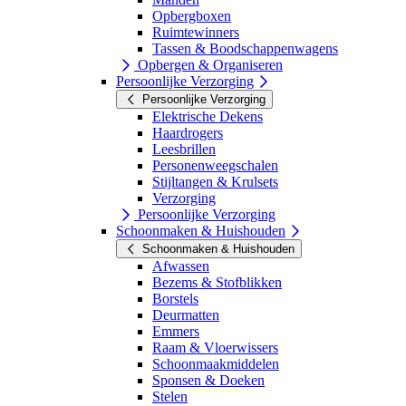
Opbergboxen
Ruimtewinners
Tassen & Boodschappenwagens
Opbergen & Organiseren
Persoonlijke Verzorging
Persoonlijke Verzorging
Elektrische Dekens
Haardrogers
Leesbrillen
Personenweegschalen
Stijltangen & Krulsets
Verzorging
Persoonlijke Verzorging
Schoonmaken & Huishouden
Schoonmaken & Huishouden
Afwassen
Bezems & Stofblikken
Borstels
Deurmatten
Emmers
Raam & Vloerwissers
Schoonmaakmiddelen
Sponsen & Doeken
Stelen