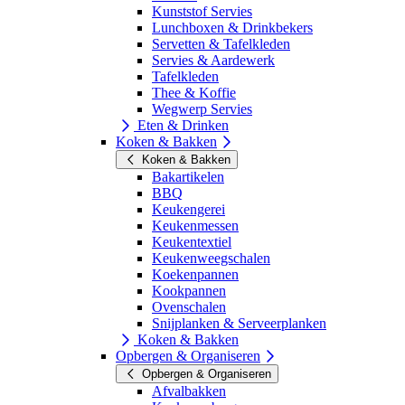
Kunststof Servies
Lunchboxen & Drinkbekers
Servetten & Tafelkleden
Servies & Aardewerk
Tafelkleden
Thee & Koffie
Wegwerp Servies
Eten & Drinken
Koken & Bakken
Koken & Bakken
Bakartikelen
BBQ
Keukengerei
Keukenmessen
Keukentextiel
Keukenweegschalen
Koekenpannen
Kookpannen
Ovenschalen
Snijplanken & Serveerplanken
Koken & Bakken
Opbergen & Organiseren
Opbergen & Organiseren
Afvalbakken