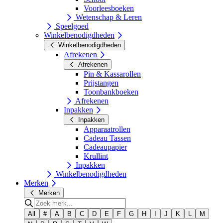
Voorleesboeken
Wetenschap & Leren
Speelgoed
Winkelbenodigdheden
Winkelbenodigdheden
Afrekenen
Afrekenen
Pin & Kassarollen
Prijstangen
Toonbankboeken
Afrekenen
Inpakken
Inpakken
Apparaatrollen
Cadeau Tassen
Cadeaupapier
Krullint
Inpakken
Winkelbenodigdheden
Merken
Merken
All
#
A
B
C
D
E
F
G
H
I
J
K
L
M