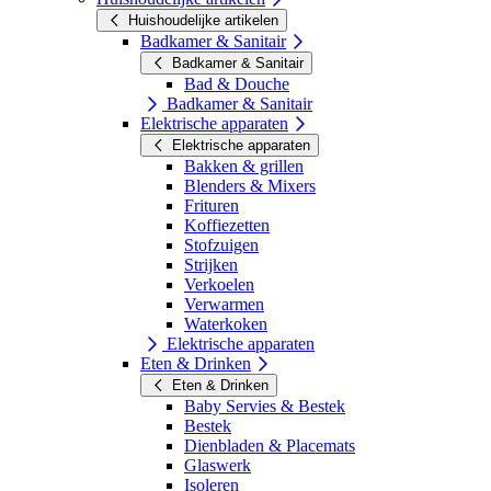
Huishoudelijke artikelen
Badkamer & Sanitair
Badkamer & Sanitair
Bad & Douche
Badkamer & Sanitair
Elektrische apparaten
Elektrische apparaten
Bakken & grillen
Blenders & Mixers
Frituren
Koffiezetten
Stofzuigen
Strijken
Verkoelen
Verwarmen
Waterkoken
Elektrische apparaten
Eten & Drinken
Eten & Drinken
Baby Servies & Bestek
Bestek
Dienbladen & Placemats
Glaswerk
Isoleren