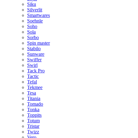
Siku
Silverlit
Smartwares
Soehnle
Soho
Sola
Sorbo
Spin master
Stabilo
Sunware
Swiffer
Swirl
Tack Pro
Tactic
Tefal
Tekmee
Tesa
Titania
Tomado
Tonka
Toppits
Totum
Tristar
Twizz
Vero