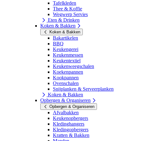
Tafelkleden
Thee & Koffie
Wegwerp Servies
Eten & Drinken
Koken & Bakken
Koken & Bakken
Bakartikelen
BBQ
Keukengerei
Keukenmessen
Keukentextiel
Keukenweegschalen
Koekenpannen
Kookpannen
Ovenschalen
Snijplanken & Serveerplanken
Koken & Bakken
Opbergen & Organiseren
Opbergen & Organiseren
Afvalbakken
Keukenopbergers
Kledinghangers
Kledingopbergers
Kratten & Bakken
Manden