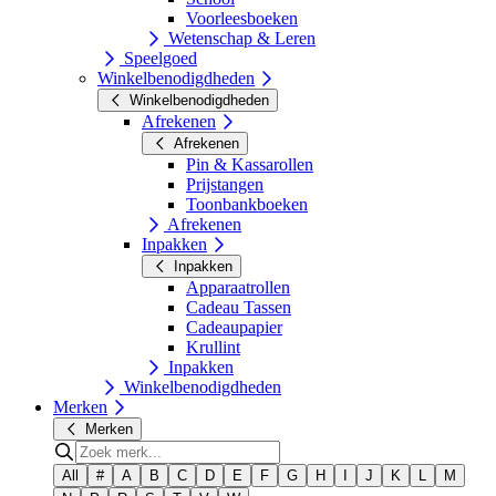
Voorleesboeken
Wetenschap & Leren
Speelgoed
Winkelbenodigdheden
Winkelbenodigdheden
Afrekenen
Afrekenen
Pin & Kassarollen
Prijstangen
Toonbankboeken
Afrekenen
Inpakken
Inpakken
Apparaatrollen
Cadeau Tassen
Cadeaupapier
Krullint
Inpakken
Winkelbenodigdheden
Merken
Merken
All
#
A
B
C
D
E
F
G
H
I
J
K
L
M