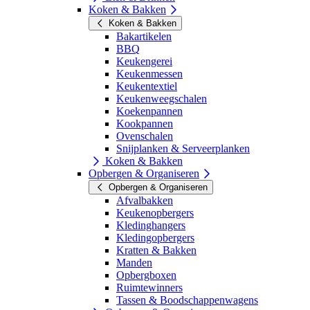
Koken & Bakken
Koken & Bakken
Bakartikelen
BBQ
Keukengerei
Keukenmessen
Keukentextiel
Keukenweegschalen
Koekenpannen
Kookpannen
Ovenschalen
Snijplanken & Serveerplanken
Koken & Bakken
Opbergen & Organiseren
Opbergen & Organiseren
Afvalbakken
Keukenopbergers
Kledinghangers
Kledingopbergers
Kratten & Bakken
Manden
Opbergboxen
Ruimtewinners
Tassen & Boodschappenwagens