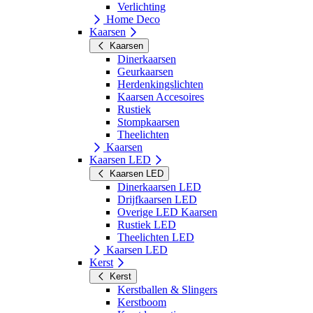
Verlichting
Home Deco
Kaarsen
Kaarsen
Dinerkaarsen
Geurkaarsen
Herdenkingslichten
Kaarsen Accesoires
Rustiek
Stompkaarsen
Theelichten
Kaarsen
Kaarsen LED
Kaarsen LED
Dinerkaarsen LED
Drijfkaarsen LED
Overige LED Kaarsen
Rustiek LED
Theelichten LED
Kaarsen LED
Kerst
Kerst
Kerstballen & Slingers
Kerstboom