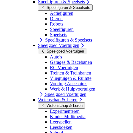
Speelfiguren & Speelsets
Speelfiguren & Speelsets
Actiefiguren
Dieren
Robots
Speelfiguren
Speelsets
Speelfiguren & Speelsets
Speelgoed Voertuigen
Speelgoed Voertuigen
Auto's
Garages & Racebanen
RC Voertuigen
Treinen & Treinbanen
Vliegtuigen & Ruimte
Voertuig Accesoires
Werk & Hulpvoertuigen
Speelgoed Voertuigen
Wetenschap & Leren
Wetenschap & Leren
Experimenteren
Kinder Multimedia
Leerspellen
Leesboeken
School