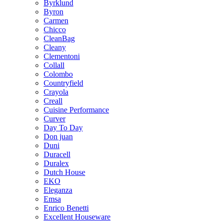
Byrklund
Byron
Carmen
Chicco
CleanBag
Cleany
Clementoni
Collall
Colombo
Countryfield
Crayola
Creall
Cuisine Performance
Curver
Day To Day
Don juan
Duni
Duracell
Duralex
Dutch House
EKO
Eleganza
Emsa
Enrico Benetti
Excellent Houseware