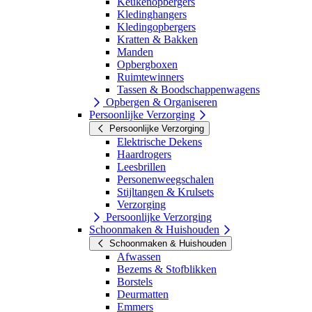
Keukenopbergers
Kledinghangers
Kledingopbergers
Kratten & Bakken
Manden
Opbergboxen
Ruimtewinners
Tassen & Boodschappenwagens
Opbergen & Organiseren
Persoonlijke Verzorging
Persoonlijke Verzorging
Elektrische Dekens
Haardrogers
Leesbrillen
Personenweegschalen
Stijltangen & Krulsets
Verzorging
Persoonlijke Verzorging
Schoonmaken & Huishouden
Schoonmaken & Huishouden
Afwassen
Bezems & Stofblikken
Borstels
Deurmatten
Emmers