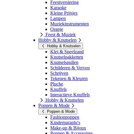
Feestversiering
Karaoke
Kleine Prijsjes
Lampen
Muziekinstrumenten
Oranje
Feest & Muziek
Hobby & Knutselen
Hobby & Knutselen
Klei & Speelzand
Knutselpakketten
Knutselspullen
Schilderen & Verven
Schrijven
Tekenen & Kleuren
Pluche
Knuffels
Interactieve Knuffels
Hobby & Knutselen
Poppen & Mode
Poppen & Mode
Fashionpoppen
Kinderparaplu's
Make-up & Bijoux
Poppen & Accessoires