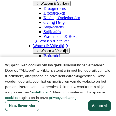
Wassen & Strijken
Droogmolens
Droogrekken
Kleding Onderhouden
Overig Drogen
Strijkdekens
Strijktafels
Wasmanden & Boxen
Wassen & Strijken
Wonen & Vrije tijd
Wonen & Vrije tijd
Bedtextiel
Aanstekers & Asbakken
Batterijen
Wij gebruiken cookies om uw gebruikservaring te verbeteren.
Elektrische Accesoires
Door op "Akkoord" te klikken, stemt u in met het gebruik van alle
Fotolijsten
functionele, analytische en advertentie/trackingcookies. Deze
Gieters & Plantenspuiten
worden gebruikt voor het optimaliseren van de website en het
Klokken & Thermometers
personaliseren van advertenties. U kunt uw voorkeuren altijd
Klussen
aanpassen via “
instellingen
”. Meer informatie vindt u op onze
Paraplu's
Textiel & Handwerken
cookies
pagina en in onze
privacyverklaring
.
Vakantie
Nee, liever niet
Akkoord
Wonen & Vrije tijd
Huishoudelijke artikelen