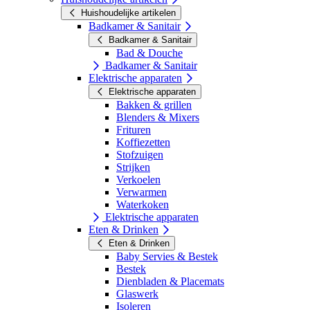
Huishoudelijke artikelen
Badkamer & Sanitair
Badkamer & Sanitair
Bad & Douche
Badkamer & Sanitair
Elektrische apparaten
Elektrische apparaten
Bakken & grillen
Blenders & Mixers
Frituren
Koffiezetten
Stofzuigen
Strijken
Verkoelen
Verwarmen
Waterkoken
Elektrische apparaten
Eten & Drinken
Eten & Drinken
Baby Servies & Bestek
Bestek
Dienbladen & Placemats
Glaswerk
Isoleren