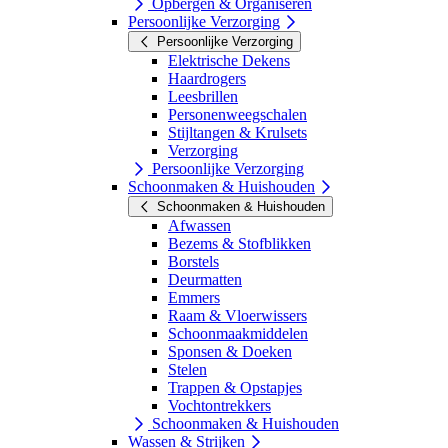
Opbergen & Organiseren
Persoonlijke Verzorging
Persoonlijke Verzorging
Elektrische Dekens
Haardrogers
Leesbrillen
Personenweegschalen
Stijltangen & Krulsets
Verzorging
Persoonlijke Verzorging
Schoonmaken & Huishouden
Schoonmaken & Huishouden
Afwassen
Bezems & Stofblikken
Borstels
Deurmatten
Emmers
Raam & Vloerwissers
Schoonmaakmiddelen
Sponsen & Doeken
Stelen
Trappen & Opstapjes
Vochtontrekkers
Schoonmaken & Huishouden
Wassen & Strijken