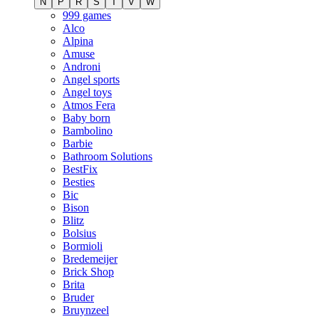
N
P
R
S
T
V
W
999 games
Alco
Alpina
Amuse
Androni
Angel sports
Angel toys
Atmos Fera
Baby born
Bambolino
Barbie
Bathroom Solutions
BestFix
Besties
Bic
Bison
Blitz
Bolsius
Bormioli
Bredemeijer
Brick Shop
Brita
Bruder
Bruynzeel