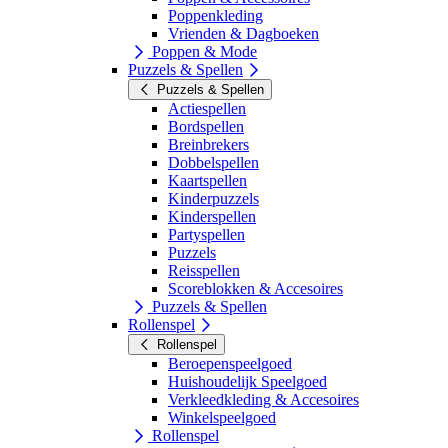
Poppenkleding
Vrienden & Dagboeken
Poppen & Mode
Puzzels & Spellen
Puzzels & Spellen
Actiespellen
Bordspellen
Breinbrekers
Dobbelspellen
Kaartspellen
Kinderpuzzels
Kinderspellen
Partyspellen
Puzzels
Reisspellen
Scoreblokken & Accesoires
Puzzels & Spellen
Rollenspel
Rollenspel
Beroepenspeelgoed
Huishoudelijk Speelgoed
Verkleedkleding & Accesoires
Winkelspeelgoed
Rollenspel