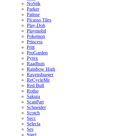
NoStik
Parker
Patisse
Picasso Tiles
Play-Doh
Playmobil
Pokemon
Princess
Pritt
ProGarden
Pyrex
Raadhuis
Rainbow High
Ravensburger
ReCycleMe
Red Bull
Rotho
Sakura
ScanPart
Schneider
Scotch
Secc
Selecta
Ses
Sigel