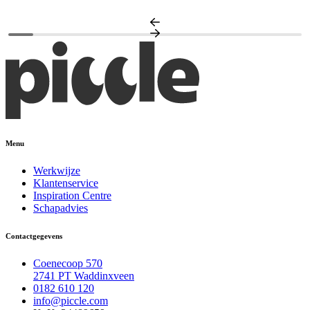
A
Menu
Werkwijze
Klantenservice
Inspiration Centre
Schapadvies
Contactgegevens
Coenecoop 570
2741 PT Waddinxveen
0182 610 120
info@piccle.com