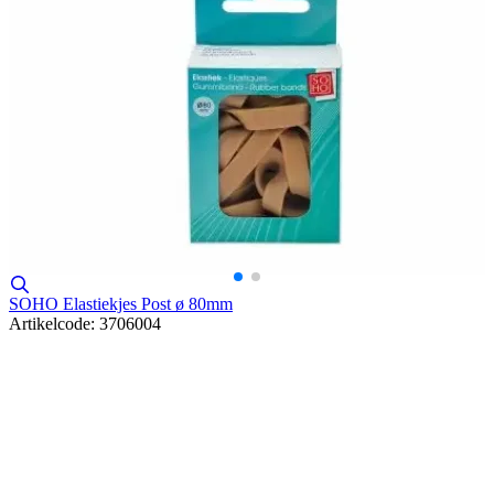
SOHO Elastiekjes Post ø 80mm
Artikelcode: 3706004
S