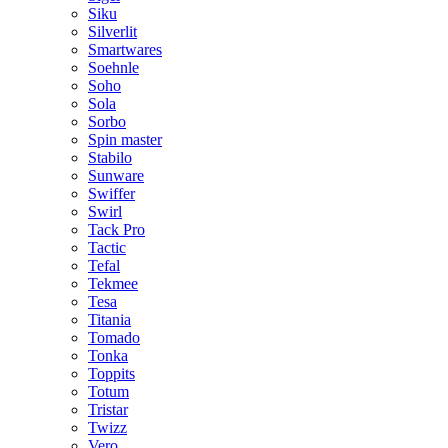
Siku
Silverlit
Smartwares
Soehnle
Soho
Sola
Sorbo
Spin master
Stabilo
Sunware
Swiffer
Swirl
Tack Pro
Tactic
Tefal
Tekmee
Tesa
Titania
Tomado
Tonka
Toppits
Totum
Tristar
Twizz
Vero