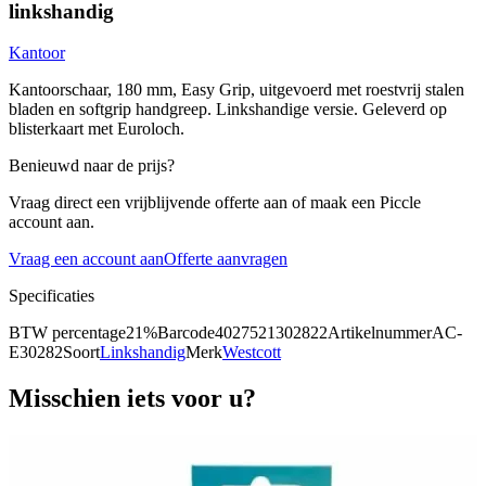
linkshandig
Kantoor
Kantoorschaar, 180 mm, Easy Grip, uitgevoerd met roestvrij stalen
bladen en softgrip handgreep. Linkshandige versie. Geleverd op
blisterkaart met Euroloch.
Benieuwd naar de prijs?
Vraag direct een vrijblijvende offerte aan of maak een Piccle
account aan.
Vraag een account aan
Offerte aanvragen
Specificaties
BTW percentage
21%
Barcode
4027521302822
Artikelnummer
AC-
E30282
Soort
Linkshandig
Merk
Westcott
Misschien iets voor u?