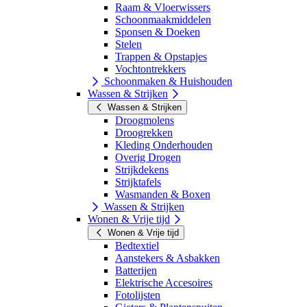
Raam & Vloerwissers
Schoonmaakmiddelen
Sponsen & Doeken
Stelen
Trappen & Opstapjes
Vochtontrekkers
Schoonmaken & Huishouden
Wassen & Strijken
Wassen & Strijken
Droogmolens
Droogrekken
Kleding Onderhouden
Overig Drogen
Strijkdekens
Strijktafels
Wasmanden & Boxen
Wassen & Strijken
Wonen & Vrije tijd
Wonen & Vrije tijd
Bedtextiel
Aanstekers & Asbakken
Batterijen
Elektrische Accesoires
Fotolijsten