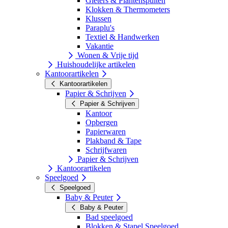
Gieters & Plantenspuiten
Klokken & Thermometers
Klussen
Paraplu's
Textiel & Handwerken
Vakantie
Wonen & Vrije tijd
Huishoudelijke artikelen
Kantoorartikelen
Kantoorartikelen
Papier & Schrijven
Papier & Schrijven
Kantoor
Opbergen
Papierwaren
Plakband & Tape
Schrijfwaren
Papier & Schrijven
Kantoorartikelen
Speelgoed
Speelgoed
Baby & Peuter
Baby & Peuter
Bad speelgoed
Blokken & Stapel Speelgoed