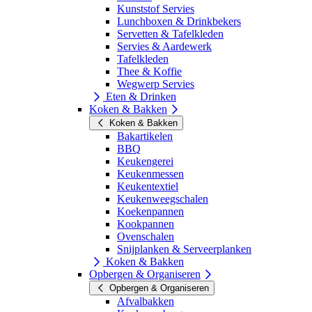
Kunststof Servies
Lunchboxen & Drinkbekers
Servetten & Tafelkleden
Servies & Aardewerk
Tafelkleden
Thee & Koffie
Wegwerp Servies
Eten & Drinken
Koken & Bakken
Koken & Bakken
Bakartikelen
BBQ
Keukengerei
Keukenmessen
Keukentextiel
Keukenweegschalen
Koekenpannen
Kookpannen
Ovenschalen
Snijplanken & Serveerplanken
Koken & Bakken
Opbergen & Organiseren
Opbergen & Organiseren
Afvalbakken