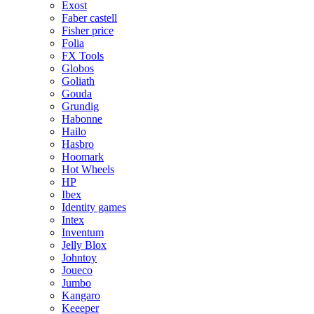
Exost
Faber castell
Fisher price
Folia
FX Tools
Globos
Goliath
Gouda
Grundig
Habonne
Hailo
Hasbro
Hoomark
Hot Wheels
HP
Ibex
Identity games
Intex
Inventum
Jelly Blox
Johntoy
Joueco
Jumbo
Kangaro
Keeeper