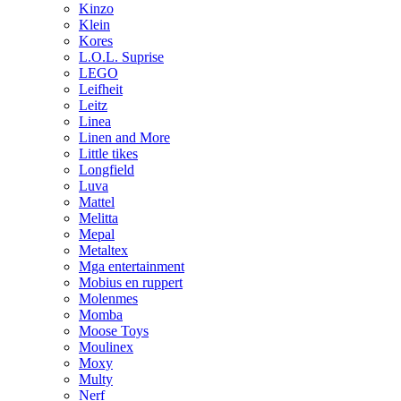
Kinzo
Klein
Kores
L.O.L. Suprise
LEGO
Leifheit
Leitz
Linea
Linen and More
Little tikes
Longfield
Luva
Mattel
Melitta
Mepal
Metaltex
Mga entertainment
Mobius en ruppert
Molenmes
Momba
Moose Toys
Moulinex
Moxy
Multy
Nerf