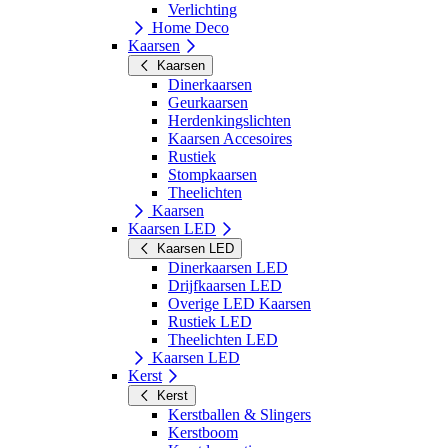
Verlichting
Home Deco
Kaarsen
Kaarsen
Dinerkaarsen
Geurkaarsen
Herdenkingslichten
Kaarsen Accesoires
Rustiek
Stompkaarsen
Theelichten
Kaarsen
Kaarsen LED
Kaarsen LED
Dinerkaarsen LED
Drijfkaarsen LED
Overige LED Kaarsen
Rustiek LED
Theelichten LED
Kaarsen LED
Kerst
Kerst
Kerstballen & Slingers
Kerstboom