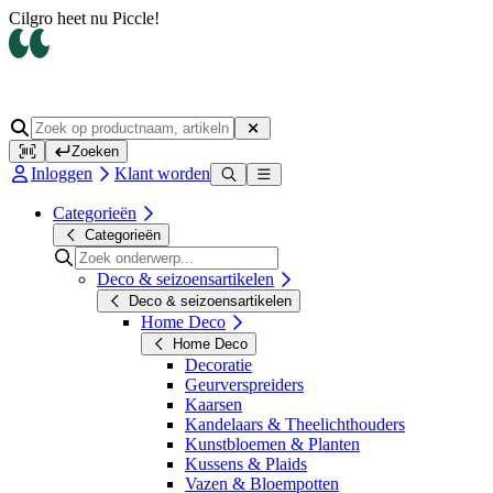
Cilgro heet nu Piccle!
Zoeken
Inloggen
Klant worden
Categorieën
Categorieën
Deco & seizoensartikelen
Deco & seizoensartikelen
Home Deco
Home Deco
Decoratie
Geurverspreiders
Kaarsen
Kandelaars & Theelichthouders
Kunstbloemen & Planten
Kussens & Plaids
Vazen & Bloempotten