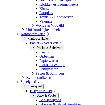
Gieters & Plantenspuiten
Klokken & Thermometers
Klussen
Paraplu's
Textiel & Handwerken
Vakantie
Wonen & Vrije tijd
Huishoudelijke artikelen
Kantoorartikelen
Kantoorartikelen
Papier & Schrijven
Papier & Schrijven
Kantoor
Opbergen
Papierwaren
Plakband & Tape
Schrijfwaren
Papier & Schrijven
Kantoorartikelen
Speelgoed
Speelgoed
Baby & Peuter
Baby & Peuter
Bad speelgoed
Blokken & Stapel Speelgoed