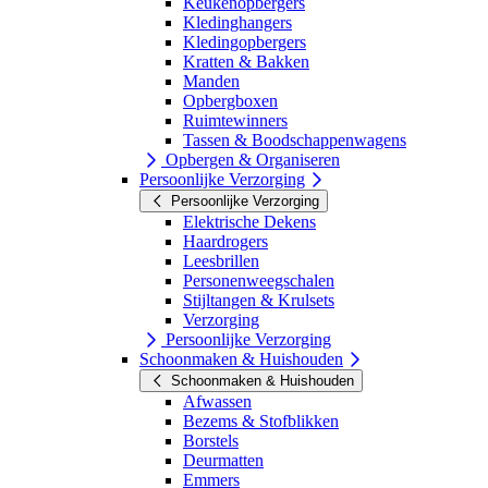
Keukenopbergers
Kledinghangers
Kledingopbergers
Kratten & Bakken
Manden
Opbergboxen
Ruimtewinners
Tassen & Boodschappenwagens
Opbergen & Organiseren
Persoonlijke Verzorging
Persoonlijke Verzorging
Elektrische Dekens
Haardrogers
Leesbrillen
Personenweegschalen
Stijltangen & Krulsets
Verzorging
Persoonlijke Verzorging
Schoonmaken & Huishouden
Schoonmaken & Huishouden
Afwassen
Bezems & Stofblikken
Borstels
Deurmatten
Emmers