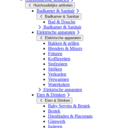
Huishoudelijke artikelen
Badkamer & Sanitair
Badkamer & Sanitair
Bad & Douche
Badkamer & Sanitair
Elektrische apparaten
Elektrische apparaten
Bakken & grillen
Blenders & Mixers
Frituren
Koffiezetten
Stofzuigen
Strijken
Verkoelen
Verwarmen
Waterkoken
Elektrische apparaten
Eten & Drinken
Eten & Drinken
Baby Servies & Bestek
Bestek
Dienbladen & Placemats
Glaswerk
Isoleren