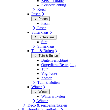
Kerstdecoratie
Kerstverlichting
Kerst
Pasen
Pasen
Pasen
Pasen
Sinterklaas
Sinterklaas
Sint
Sinterklaas
Tuin & Buiten
Tuin & Buiten
Buitenverlichting
Ongedierte Bestrijding
Tuin
Vogelvoer
Zomer
Tuin & Buiten
Winter
Winter
Winterartikelen
Winter
Deco & seizoensartikelen
Huishoudelijke artikelen