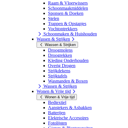
Raam & Vloerwissers
Schoonmaakmiddelen
Sponsen & Doeken
Stelen
Trappen & Opstapjes
Vochtontrekkers
Schoonmaken & Huishouden
Wassen & Strijken
Wassen & Strijken
Droogmolens
Droogrekken
Kleding Onderhouden
Overig Drogen
Strijkdekens
Strijktafels
Wasmanden & Boxen
Wassen & Strijken
Wonen & Vrije tijd
Wonen & Vrije tijd
Bedtextiel
Aanstekers & Asbakken
Batterijen
Elektrische Accesoires
Fotolijsten