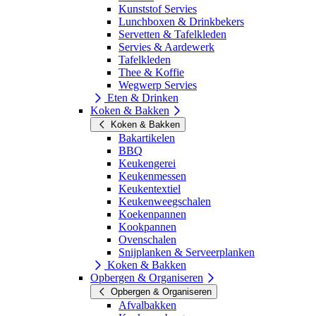
Kunststof Servies
Lunchboxen & Drinkbekers
Servetten & Tafelkleden
Servies & Aardewerk
Tafelkleden
Thee & Koffie
Wegwerp Servies
Eten & Drinken
Koken & Bakken
Koken & Bakken
Bakartikelen
BBQ
Keukengerei
Keukenmessen
Keukentextiel
Keukenweegschalen
Koekenpannen
Kookpannen
Ovenschalen
Snijplanken & Serveerplanken
Koken & Bakken
Opbergen & Organiseren
Opbergen & Organiseren
Afvalbakken