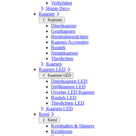
Verlichting
Home Deco
Kaarsen
Kaarsen
Dinerkaarsen
Geurkaarsen
Herdenkingslichten
Kaarsen Accesoires
Rustiek
Stompkaarsen
Theelichten
Kaarsen
Kaarsen LED
Kaarsen LED
Dinerkaarsen LED
Drijfkaarsen LED
Overige LED Kaarsen
Rustiek LED
Theelichten LED
Kaarsen LED
Kerst
Kerst
Kerstballen & Slingers
Kerstboom