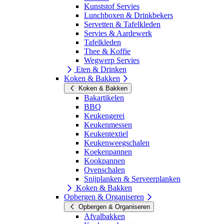
Kunststof Servies
Lunchboxen & Drinkbekers
Servetten & Tafelkleden
Servies & Aardewerk
Tafelkleden
Thee & Koffie
Wegwerp Servies
Eten & Drinken
Koken & Bakken
Koken & Bakken
Bakartikelen
BBQ
Keukengerei
Keukenmessen
Keukentextiel
Keukenweegschalen
Koekenpannen
Kookpannen
Ovenschalen
Snijplanken & Serveerplanken
Koken & Bakken
Opbergen & Organiseren
Opbergen & Organiseren
Afvalbakken