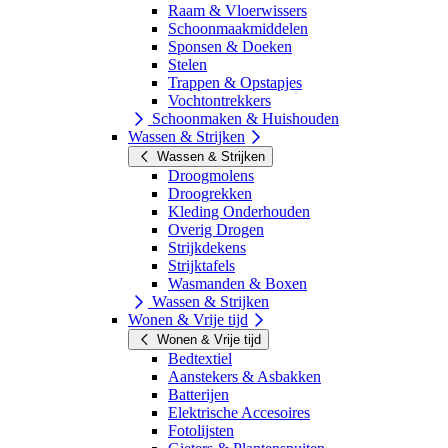
Raam & Vloerwissers
Schoonmaakmiddelen
Sponsen & Doeken
Stelen
Trappen & Opstapjes
Vochtontrekkers
Schoonmaken & Huishouden
Wassen & Strijken
Wassen & Strijken
Droogmolens
Droogrekken
Kleding Onderhouden
Overig Drogen
Strijkdekens
Strijktafels
Wasmanden & Boxen
Wassen & Strijken
Wonen & Vrije tijd
Wonen & Vrije tijd
Bedtextiel
Aanstekers & Asbakken
Batterijen
Elektrische Accesoires
Fotolijsten