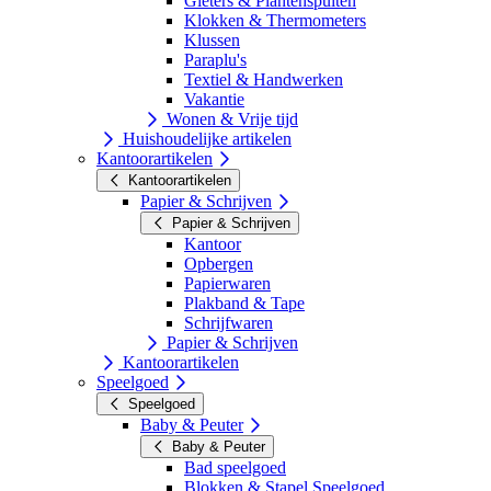
Gieters & Plantenspuiten
Klokken & Thermometers
Klussen
Paraplu's
Textiel & Handwerken
Vakantie
Wonen & Vrije tijd
Huishoudelijke artikelen
Kantoorartikelen
Kantoorartikelen
Papier & Schrijven
Papier & Schrijven
Kantoor
Opbergen
Papierwaren
Plakband & Tape
Schrijfwaren
Papier & Schrijven
Kantoorartikelen
Speelgoed
Speelgoed
Baby & Peuter
Baby & Peuter
Bad speelgoed
Blokken & Stapel Speelgoed