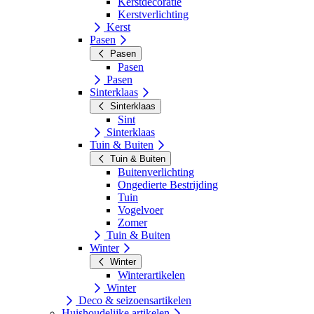
Kerstdecoratie
Kerstverlichting
Kerst
Pasen
Pasen
Pasen
Pasen
Sinterklaas
Sinterklaas
Sint
Sinterklaas
Tuin & Buiten
Tuin & Buiten
Buitenverlichting
Ongedierte Bestrijding
Tuin
Vogelvoer
Zomer
Tuin & Buiten
Winter
Winter
Winterartikelen
Winter
Deco & seizoensartikelen
Huishoudelijke artikelen