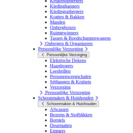
Keukenopbergers
Kledinghangers
Kledingopbergers
Kratten & Bakken
Manden
Opbergboxen
Ruimtewinners
Tassen & Boodschappenwagens
Opbergen & Organiseren
Persoonlijke Verzorging
Persoonlijke Verzorging
Elektrische Dekens
Haardrogers
Leesbrillen
Personenweegschalen
Stijltangen & Krulsets
Verzorging
Persoonlijke Verzorging
Schoonmaken & Huishouden
Schoonmaken & Huishouden
Afwassen
Bezems & Stofblikken
Borstels
Deurmatten
Emmers