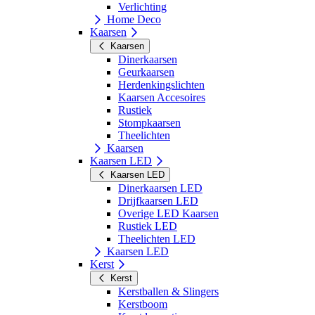
Verlichting
Home Deco
Kaarsen
Kaarsen
Dinerkaarsen
Geurkaarsen
Herdenkingslichten
Kaarsen Accesoires
Rustiek
Stompkaarsen
Theelichten
Kaarsen
Kaarsen LED
Kaarsen LED
Dinerkaarsen LED
Drijfkaarsen LED
Overige LED Kaarsen
Rustiek LED
Theelichten LED
Kaarsen LED
Kerst
Kerst
Kerstballen & Slingers
Kerstboom