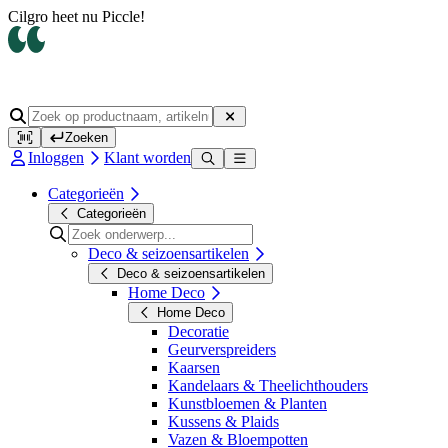
Cilgro heet nu Piccle!
Zoeken
Inloggen
Klant worden
Categorieën
Categorieën
Deco & seizoensartikelen
Deco & seizoensartikelen
Home Deco
Home Deco
Decoratie
Geurverspreiders
Kaarsen
Kandelaars & Theelichthouders
Kunstbloemen & Planten
Kussens & Plaids
Vazen & Bloempotten