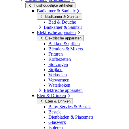
Huishoudelijke artikelen
Badkamer & Sanitair
Badkamer & Sanitair
Bad & Douche
Badkamer & Sanitair
Elektrische apparaten
Elektrische apparaten
Bakken & grillen
Blenders & Mixers
Frituren
Koffiezetten
Stofzuigen
Strijken
Verkoelen
Verwarmen
Waterkoken
Elektrische apparaten
Eten & Drinken
Eten & Drinken
Baby Servies & Bestek
Bestek
Dienbladen & Placemats
Glaswerk
Isoleren