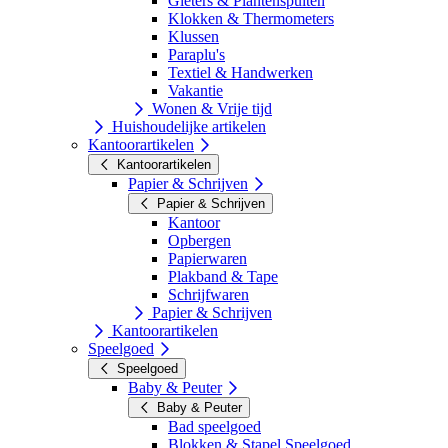
Gieters & Plantenspuiten
Klokken & Thermometers
Klussen
Paraplu's
Textiel & Handwerken
Vakantie
Wonen & Vrije tijd
Huishoudelijke artikelen
Kantoorartikelen
Kantoorartikelen
Papier & Schrijven
Papier & Schrijven
Kantoor
Opbergen
Papierwaren
Plakband & Tape
Schrijfwaren
Papier & Schrijven
Kantoorartikelen
Speelgoed
Speelgoed
Baby & Peuter
Baby & Peuter
Bad speelgoed
Blokken & Stapel Speelgoed