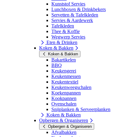
Kunststof Servies
Lunchboxen & Drinkbekers
Servetten & Tafelkleden
Servies & Aardewerk
Tafelkleden
Thee & Koffie
Wegwerp Servies
Eten & Drinken
Koken & Bakken
Koken & Bakken
Bakartikelen
BBQ
Keukengerei
Keukenmessen
Keukentextiel
Keukenweegschalen
Koekenpannen
Kookpannen
Ovenschalen
Snijplanken & Serveerplanken
Koken & Bakken
Opbergen & Organiseren
Opbergen & Organiseren
Afvalbakken