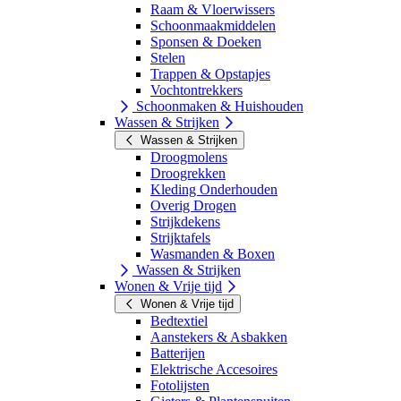
Raam & Vloerwissers
Schoonmaakmiddelen
Sponsen & Doeken
Stelen
Trappen & Opstapjes
Vochtontrekkers
Schoonmaken & Huishouden
Wassen & Strijken
Wassen & Strijken
Droogmolens
Droogrekken
Kleding Onderhouden
Overig Drogen
Strijkdekens
Strijktafels
Wasmanden & Boxen
Wassen & Strijken
Wonen & Vrije tijd
Wonen & Vrije tijd
Bedtextiel
Aanstekers & Asbakken
Batterijen
Elektrische Accesoires
Fotolijsten