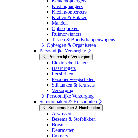
Keukenopbergers
Kledinghangers
Kledingopbergers
Kratten & Bakken
Manden
Opbergboxen
Ruimtewinners
Tassen & Boodschappenwagens
Opbergen & Organiseren
Persoonlijke Verzorging
Persoonlijke Verzorging
Elektrische Dekens
Haardrogers
Leesbrillen
Personenweegschalen
Stijltangen & Krulsets
Verzorging
Persoonlijke Verzorging
Schoonmaken & Huishouden
Schoonmaken & Huishouden
Afwassen
Bezems & Stofblikken
Borstels
Deurmatten
Emmers