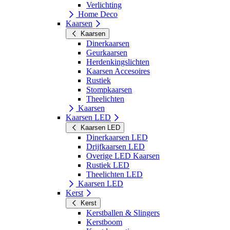
Verlichting
Home Deco
Kaarsen
Kaarsen
Dinerkaarsen
Geurkaarsen
Herdenkingslichten
Kaarsen Accesoires
Rustiek
Stompkaarsen
Theelichten
Kaarsen
Kaarsen LED
Kaarsen LED
Dinerkaarsen LED
Drijfkaarsen LED
Overige LED Kaarsen
Rustiek LED
Theelichten LED
Kaarsen LED
Kerst
Kerst
Kerstballen & Slingers
Kerstboom