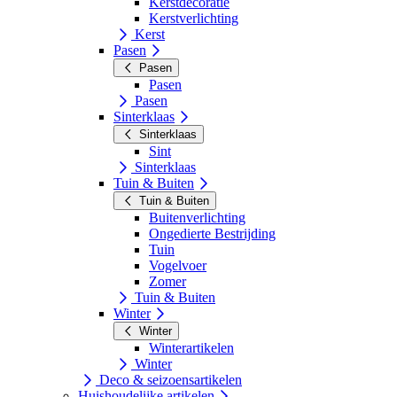
Kerstdecoratie
Kerstverlichting
Kerst
Pasen
Pasen
Pasen
Pasen
Sinterklaas
Sinterklaas
Sint
Sinterklaas
Tuin & Buiten
Tuin & Buiten
Buitenverlichting
Ongedierte Bestrijding
Tuin
Vogelvoer
Zomer
Tuin & Buiten
Winter
Winter
Winterartikelen
Winter
Deco & seizoensartikelen
Huishoudelijke artikelen