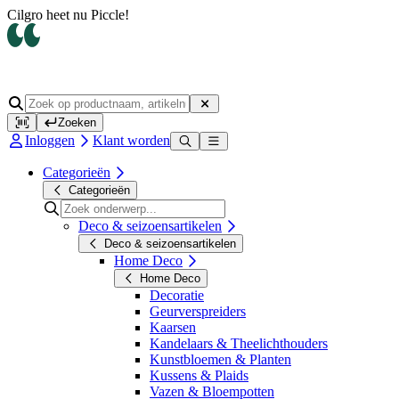
Cilgro heet nu Piccle!
Zoeken
Inloggen
Klant worden
Categorieën
Categorieën
Deco & seizoensartikelen
Deco & seizoensartikelen
Home Deco
Home Deco
Decoratie
Geurverspreiders
Kaarsen
Kandelaars & Theelichthouders
Kunstbloemen & Planten
Kussens & Plaids
Vazen & Bloempotten