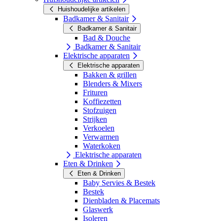
Huishoudelijke artikelen
Badkamer & Sanitair
Badkamer & Sanitair
Bad & Douche
Badkamer & Sanitair
Elektrische apparaten
Elektrische apparaten
Bakken & grillen
Blenders & Mixers
Frituren
Koffiezetten
Stofzuigen
Strijken
Verkoelen
Verwarmen
Waterkoken
Elektrische apparaten
Eten & Drinken
Eten & Drinken
Baby Servies & Bestek
Bestek
Dienbladen & Placemats
Glaswerk
Isoleren