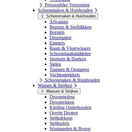
Persoonlijke Verzorging
Schoonmaken & Huishouden
Schoonmaken & Huishouden
Afwassen
Bezems & Stofblikken
Borstels
Deurmatten
Emmers
Raam & Vloerwissers
Schoonmaakmiddelen
Sponsen & Doeken
Stelen
Trappen & Opstapjes
Vochtontrekkers
Schoonmaken & Huishouden
Wassen & Strijken
Wassen & Strijken
Droogmolens
Droogrekken
Kleding Onderhouden
Overig Drogen
Strijkdekens
Strijktafels
Wasmanden & Boxen