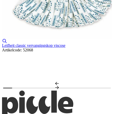
Leifheit classic vervangingskop viscose
Artikelcode: 52068
S
A