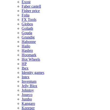
Exost
Faber castell
Fisher price
Folia
FX Tools
Globos
Goliath
Gouda
Grundig
Habonne
Hailo
Hasbro
Hoomark
Hot Wheels
HP
Ibex
Identity games
Intex
Inventum
Jelly Blox
Johntoy
Joueco
Jumbo
Kangaro
Keeeper