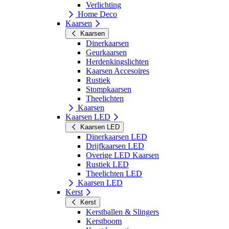
Verlichting
Home Deco
Kaarsen
Kaarsen
Dinerkaarsen
Geurkaarsen
Herdenkingslichten
Kaarsen Accesoires
Rustiek
Stompkaarsen
Theelichten
Kaarsen
Kaarsen LED
Kaarsen LED
Dinerkaarsen LED
Drijfkaarsen LED
Overige LED Kaarsen
Rustiek LED
Theelichten LED
Kaarsen LED
Kerst
Kerst
Kerstballen & Slingers
Kerstboom