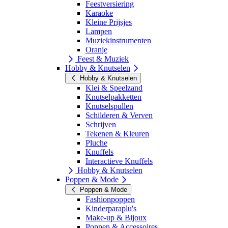
Feestversiering
Karaoke
Kleine Prijsjes
Lampen
Muziekinstrumenten
Oranje
Feest & Muziek
Hobby & Knutselen
Hobby & Knutselen
Klei & Speelzand
Knutselpakketten
Knutselspullen
Schilderen & Verven
Schrijven
Tekenen & Kleuren
Pluche
Knuffels
Interactieve Knuffels
Hobby & Knutselen
Poppen & Mode
Poppen & Mode
Fashionpoppen
Kinderparaplu's
Make-up & Bijoux
Poppen & Accessoires