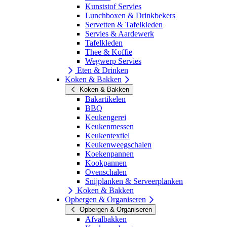
Kunststof Servies
Lunchboxen & Drinkbekers
Servetten & Tafelkleden
Servies & Aardewerk
Tafelkleden
Thee & Koffie
Wegwerp Servies
Eten & Drinken
Koken & Bakken
Koken & Bakken
Bakartikelen
BBQ
Keukengerei
Keukenmessen
Keukentextiel
Keukenweegschalen
Koekenpannen
Kookpannen
Ovenschalen
Snijplanken & Serveerplanken
Koken & Bakken
Opbergen & Organiseren
Opbergen & Organiseren
Afvalbakken