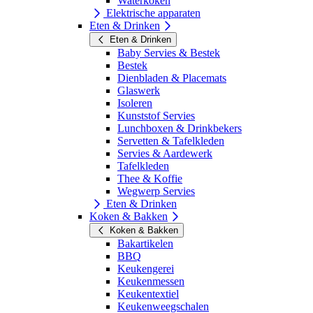
Waterkoken
Elektrische apparaten
Eten & Drinken
Eten & Drinken
Baby Servies & Bestek
Bestek
Dienbladen & Placemats
Glaswerk
Isoleren
Kunststof Servies
Lunchboxen & Drinkbekers
Servetten & Tafelkleden
Servies & Aardewerk
Tafelkleden
Thee & Koffie
Wegwerp Servies
Eten & Drinken
Koken & Bakken
Koken & Bakken
Bakartikelen
BBQ
Keukengerei
Keukenmessen
Keukentextiel
Keukenweegschalen