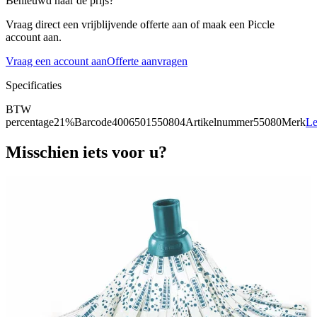
Benieuwd naar de prijs?
Vraag direct een vrijblijvende offerte aan of maak een Piccle
account aan.
Vraag een account aan
Offerte aanvragen
Specificaties
BTW
percentage
21%
Barcode
4006501550804
Artikelnummer
55080
Merk
Le
Misschien iets voor u?