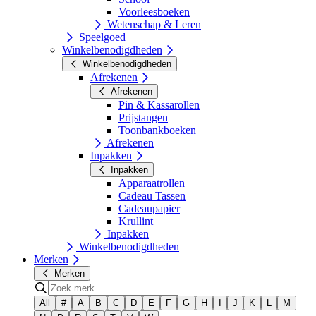
Voorleesboeken
Wetenschap & Leren
Speelgoed
Winkelbenodigdheden
Winkelbenodigdheden
Afrekenen
Afrekenen
Pin & Kassarollen
Prijstangen
Toonbankboeken
Afrekenen
Inpakken
Inpakken
Apparaatrollen
Cadeau Tassen
Cadeaupapier
Krullint
Inpakken
Winkelbenodigdheden
Merken
Merken
All
#
A
B
C
D
E
F
G
H
I
J
K
L
M