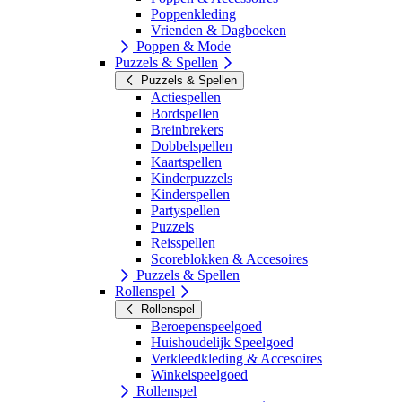
Poppenkleding
Vrienden & Dagboeken
Poppen & Mode
Puzzels & Spellen
Puzzels & Spellen
Actiespellen
Bordspellen
Breinbrekers
Dobbelspellen
Kaartspellen
Kinderpuzzels
Kinderspellen
Partyspellen
Puzzels
Reisspellen
Scoreblokken & Accesoires
Puzzels & Spellen
Rollenspel
Rollenspel
Beroepenspeelgoed
Huishoudelijk Speelgoed
Verkleedkleding & Accesoires
Winkelspeelgoed
Rollenspel