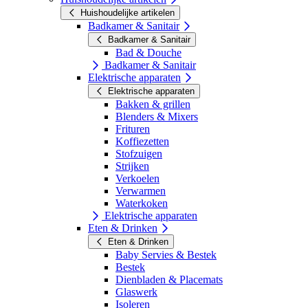
Huishoudelijke artikelen
Badkamer & Sanitair
Badkamer & Sanitair
Bad & Douche
Badkamer & Sanitair
Elektrische apparaten
Elektrische apparaten
Bakken & grillen
Blenders & Mixers
Frituren
Koffiezetten
Stofzuigen
Strijken
Verkoelen
Verwarmen
Waterkoken
Elektrische apparaten
Eten & Drinken
Eten & Drinken
Baby Servies & Bestek
Bestek
Dienbladen & Placemats
Glaswerk
Isoleren