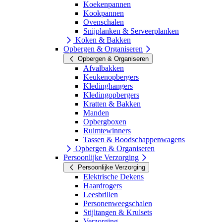
Koekenpannen
Kookpannen
Ovenschalen
Snijplanken & Serveerplanken
Koken & Bakken
Opbergen & Organiseren
Opbergen & Organiseren
Afvalbakken
Keukenopbergers
Kledinghangers
Kledingopbergers
Kratten & Bakken
Manden
Opbergboxen
Ruimtewinners
Tassen & Boodschappenwagens
Opbergen & Organiseren
Persoonlijke Verzorging
Persoonlijke Verzorging
Elektrische Dekens
Haardrogers
Leesbrillen
Personenweegschalen
Stijltangen & Krulsets
Verzorging