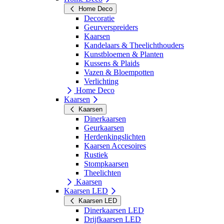
Home Deco
Decoratie
Geurverspreiders
Kaarsen
Kandelaars & Theelichthouders
Kunstbloemen & Planten
Kussens & Plaids
Vazen & Bloempotten
Verlichting
Home Deco
Kaarsen
Kaarsen
Dinerkaarsen
Geurkaarsen
Herdenkingslichten
Kaarsen Accesoires
Rustiek
Stompkaarsen
Theelichten
Kaarsen
Kaarsen LED
Kaarsen LED
Dinerkaarsen LED
Drijfkaarsen LED