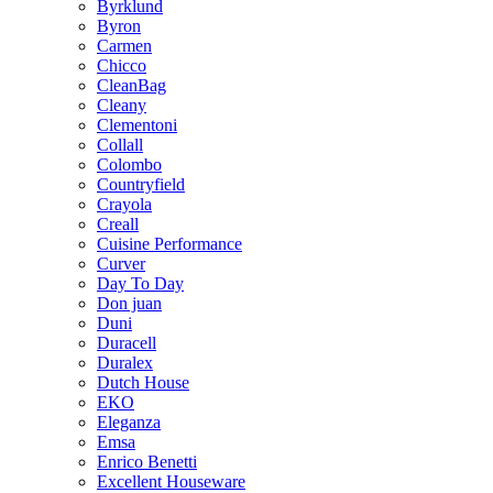
Byrklund
Byron
Carmen
Chicco
CleanBag
Cleany
Clementoni
Collall
Colombo
Countryfield
Crayola
Creall
Cuisine Performance
Curver
Day To Day
Don juan
Duni
Duracell
Duralex
Dutch House
EKO
Eleganza
Emsa
Enrico Benetti
Excellent Houseware