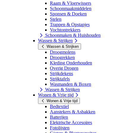
Raam & Vloerwissers
Schoonmaakmiddelen
Sponsen & Doeken
Stelen
Trappen & Opstapjes
Vochtontrekkers
Schoonmaken & Huishouden
Wassen & Strijken
Wassen & Strijken
Droogmolens
Droogrekken
Kleding Onderhouden
Overig Drogen
Strijkdekens
Strijktafels
Wasmanden & Boxen
Wassen & Strijken
Wonen & Vrije tijd
Wonen & Vrije tijd
Bedtextiel
Aanstekers & Asbakken
Batterijen
Elektrische Accesoires
Fotolijsten