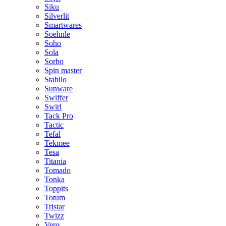
Siku
Silverlit
Smartwares
Soehnle
Soho
Sola
Sorbo
Spin master
Stabilo
Sunware
Swiffer
Swirl
Tack Pro
Tactic
Tefal
Tekmee
Tesa
Titania
Tomado
Tonka
Toppits
Totum
Tristar
Twizz
Vero