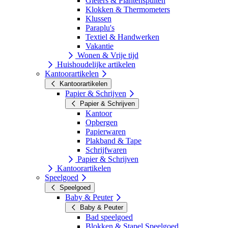
Gieters & Plantenspuiten
Klokken & Thermometers
Klussen
Paraplu's
Textiel & Handwerken
Vakantie
Wonen & Vrije tijd
Huishoudelijke artikelen
Kantoorartikelen
Kantoorartikelen
Papier & Schrijven
Papier & Schrijven
Kantoor
Opbergen
Papierwaren
Plakband & Tape
Schrijfwaren
Papier & Schrijven
Kantoorartikelen
Speelgoed
Speelgoed
Baby & Peuter
Baby & Peuter
Bad speelgoed
Blokken & Stapel Speelgoed