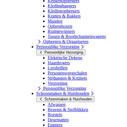
Keukenopbergers
Kledinghangers
Kledingopbergers
Kratten & Bakken
Manden
Opbergboxen
Ruimtewinners
Tassen & Boodschappenwagens
Opbergen & Organiseren
Persoonlijke Verzorging
Persoonlijke Verzorging
Elektrische Dekens
Haardrogers
Leesbrillen
Personenweegschalen
Stijltangen & Krulsets
Verzorging
Persoonlijke Verzorging
Schoonmaken & Huishouden
Schoonmaken & Huishouden
Afwassen
Bezems & Stofblikken
Borstels
Deurmatten
Emmers