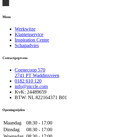
Menu
Werkwijze
Klantenservice
Inspiration Centre
Schapadvies
Contactgegevens
Coenecoop 570
2741 PT Waddinxveen
0182 610 120
info@piccle.com
KvK: 24489659
BTW: NL 822164371 B01
Openingstijden
Maandag
08:30 - 17:00
Dinsdag
08:30 - 17:00
Woensdag
08:30 - 17:00