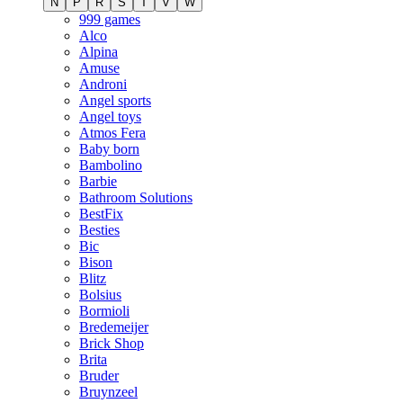
N
P
R
S
T
V
W
999 games
Alco
Alpina
Amuse
Androni
Angel sports
Angel toys
Atmos Fera
Baby born
Bambolino
Barbie
Bathroom Solutions
BestFix
Besties
Bic
Bison
Blitz
Bolsius
Bormioli
Bredemeijer
Brick Shop
Brita
Bruder
Bruynzeel