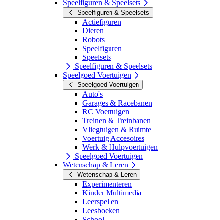
Speelfiguren & Speelsets
Speelfiguren & Speelsets
Actiefiguren
Dieren
Robots
Speelfiguren
Speelsets
Speelfiguren & Speelsets
Speelgoed Voertuigen
Speelgoed Voertuigen
Auto's
Garages & Racebanen
RC Voertuigen
Treinen & Treinbanen
Vliegtuigen & Ruimte
Voertuig Accesoires
Werk & Hulpvoertuigen
Speelgoed Voertuigen
Wetenschap & Leren
Wetenschap & Leren
Experimenteren
Kinder Multimedia
Leerspellen
Leesboeken
School