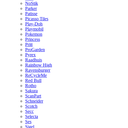
NoStik
Parker
Patisse
Picasso Tiles
Play-Doh
Playmobil
Pokemon
Princess
Pritt
ProGarden
Pyrex
Raadhuis
Rainbow High
Ravensburger
ReCycleMe
Red Bull
Rotho
Sakura
ScanPart
Schneider
Scotch
Secc
Selecta
Ses
Sigel