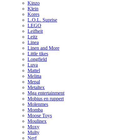
Kinzo
Klein
Kores
L.O.L. Suprise
LEGO
Leifheit
Leitz
Linea
Linen and More
Little tikes
Longfield
Luva
Mattel
Melitta
Mepal
Metaltex
Mga entertainment
Mobius en ruppert
Molenmes
Momba
Moose Toys
Moulinex
Moxy
Multy
Nerf