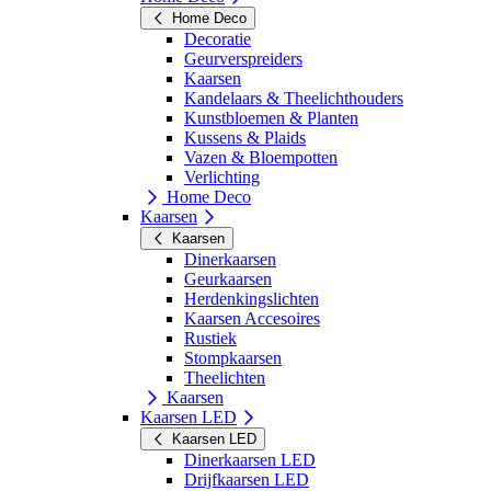
Home Deco
Decoratie
Geurverspreiders
Kaarsen
Kandelaars & Theelichthouders
Kunstbloemen & Planten
Kussens & Plaids
Vazen & Bloempotten
Verlichting
Home Deco
Kaarsen
Kaarsen
Dinerkaarsen
Geurkaarsen
Herdenkingslichten
Kaarsen Accesoires
Rustiek
Stompkaarsen
Theelichten
Kaarsen
Kaarsen LED
Kaarsen LED
Dinerkaarsen LED
Drijfkaarsen LED