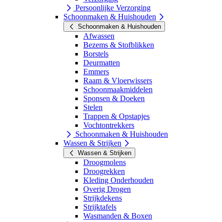
Persoonlijke Verzorging
Schoonmaken & Huishouden
Schoonmaken & Huishouden
Afwassen
Bezems & Stofblikken
Borstels
Deurmatten
Emmers
Raam & Vloerwissers
Schoonmaakmiddelen
Sponsen & Doeken
Stelen
Trappen & Opstapjes
Vochtontrekkers
Schoonmaken & Huishouden
Wassen & Strijken
Wassen & Strijken
Droogmolens
Droogrekken
Kleding Onderhouden
Overig Drogen
Strijkdekens
Strijktafels
Wasmanden & Boxen