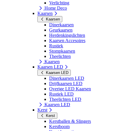
Verlichting
Home Deco
Kaarsen
Kaarsen
Dinerkaarsen
Geurkaarsen
Herdenkingslichten
Kaarsen Accesoires
Rustiek
Stompkaarsen
Theelichten
Kaarsen
Kaarsen LED
Kaarsen LED
Dinerkaarsen LED
Drijfkaarsen LED
Overige LED Kaarsen
Rustiek LED
Theelichten LED
Kaarsen LED
Kerst
Kerst
Kerstballen & Slingers
Kerstboom