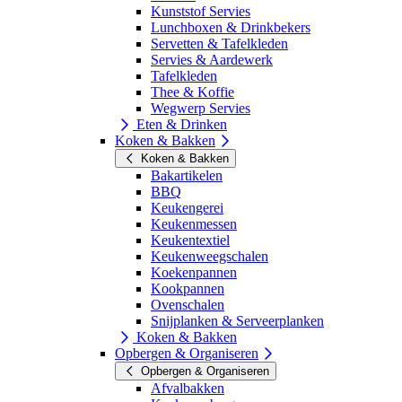
Kunststof Servies
Lunchboxen & Drinkbekers
Servetten & Tafelkleden
Servies & Aardewerk
Tafelkleden
Thee & Koffie
Wegwerp Servies
Eten & Drinken
Koken & Bakken
Koken & Bakken
Bakartikelen
BBQ
Keukengerei
Keukenmessen
Keukentextiel
Keukenweegschalen
Koekenpannen
Kookpannen
Ovenschalen
Snijplanken & Serveerplanken
Koken & Bakken
Opbergen & Organiseren
Opbergen & Organiseren
Afvalbakken