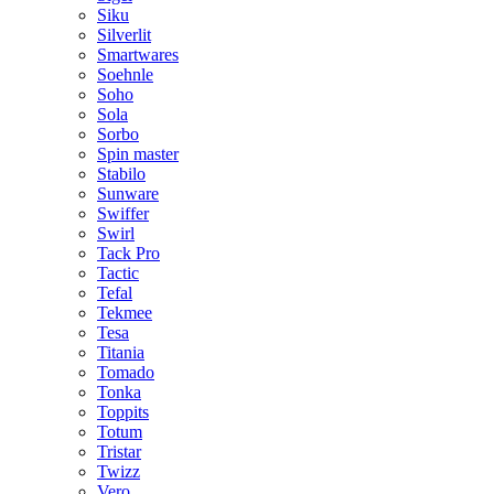
Siku
Silverlit
Smartwares
Soehnle
Soho
Sola
Sorbo
Spin master
Stabilo
Sunware
Swiffer
Swirl
Tack Pro
Tactic
Tefal
Tekmee
Tesa
Titania
Tomado
Tonka
Toppits
Totum
Tristar
Twizz
Vero