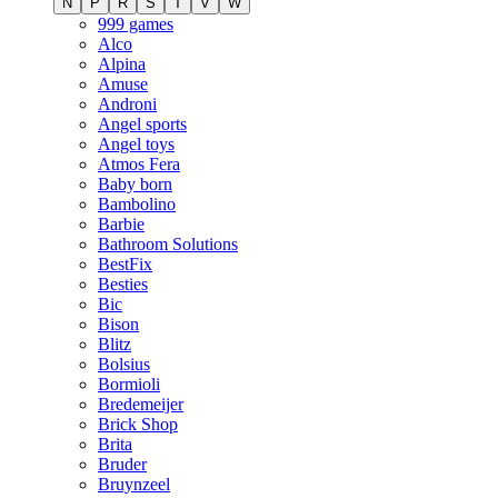
N
P
R
S
T
V
W
999 games
Alco
Alpina
Amuse
Androni
Angel sports
Angel toys
Atmos Fera
Baby born
Bambolino
Barbie
Bathroom Solutions
BestFix
Besties
Bic
Bison
Blitz
Bolsius
Bormioli
Bredemeijer
Brick Shop
Brita
Bruder
Bruynzeel