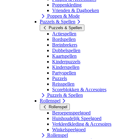
Poppenkleding
Vrienden & Dagboeken
Poppen & Mode
Puzzels & Spellen
Puzzels & Spellen
Actiespellen
Bordspellen
Breinbrekers
Dobbelspellen
Kaartspellen
Kinderpuzzels
Kinderspellen
Partyspellen
Puzzels
Reisspellen
Scoreblokken & Accesoires
Puzzels & Spellen
Rollenspel
Rollenspel
Beroepenspeelgoed
Huishoudelijk Speelgoed
Verkleedkleding & Accesoires
Winkelspeelgoed
Rollenspel