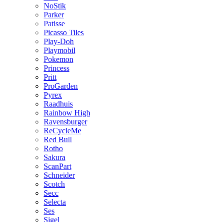
NoStik
Parker
Patisse
Picasso Tiles
Play-Doh
Playmobil
Pokemon
Princess
Pritt
ProGarden
Pyrex
Raadhuis
Rainbow High
Ravensburger
ReCycleMe
Red Bull
Rotho
Sakura
ScanPart
Schneider
Scotch
Secc
Selecta
Ses
Sigel