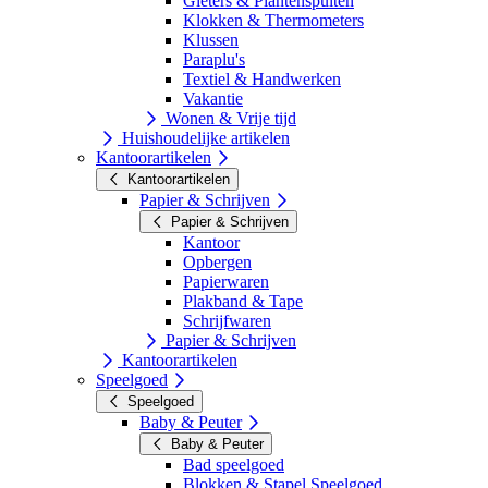
Gieters & Plantenspuiten
Klokken & Thermometers
Klussen
Paraplu's
Textiel & Handwerken
Vakantie
Wonen & Vrije tijd
Huishoudelijke artikelen
Kantoorartikelen
Kantoorartikelen
Papier & Schrijven
Papier & Schrijven
Kantoor
Opbergen
Papierwaren
Plakband & Tape
Schrijfwaren
Papier & Schrijven
Kantoorartikelen
Speelgoed
Speelgoed
Baby & Peuter
Baby & Peuter
Bad speelgoed
Blokken & Stapel Speelgoed