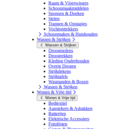
Raam & Vloerwissers
Schoonmaakmiddelen
Sponsen & Doeken
Stelen
Trappen & Opstapjes
Vochtontrekkers
Schoonmaken & Huishouden
Wassen & Strijken
Wassen & Strijken
Droogmolens
Droogrekken
Kleding Onderhouden
Overig Drogen
Strijkdekens
Strijktafels
Wasmanden & Boxen
Wassen & Strijken
Wonen & Vrije tijd
Wonen & Vrije tijd
Bedtextiel
Aanstekers & Asbakken
Batterijen
Elektrische Accesoires
Fotolijsten