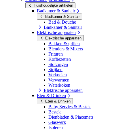
Huishoudelijke artikelen
Badkamer & Sanitair
Badkamer & Sanitair
Bad & Douche
Badkamer & Sanitair
Elektrische apparaten
Elektrische apparaten
Bakken & grillen
Blenders & Mixers
Frituren
Koffiezetten
Stofzuigen
Strijken
Verkoelen
Verwarmen
Waterkoken
Elektrische apparaten
Eten & Drinken
Eten & Drinken
Baby Servies & Bestek
Bestek
Dienbladen & Placemats
Glaswerk
Isoleren