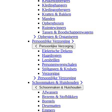
Keukenopbergers
Kledinghangers
Kledingopbergers
Kratten & Bakken
Manden
Opbergboxen
Ruimtewinners
Tassen & Boodschappenwagens
Opbergen & Organiseren
Persoonlijke Verzorging
Persoonlijke Verzorging
Elektrische Dekens
Haardrogers
Leesbrillen
Personenweegschalen
Stijltangen & Krulsets
Verzorging
Persoonlijke Verzorging
Schoonmaken & Huishouden
Schoonmaken & Huishouden
Afwassen
Bezems & Stofblikken
Borstels
Deurmatten
Emmers