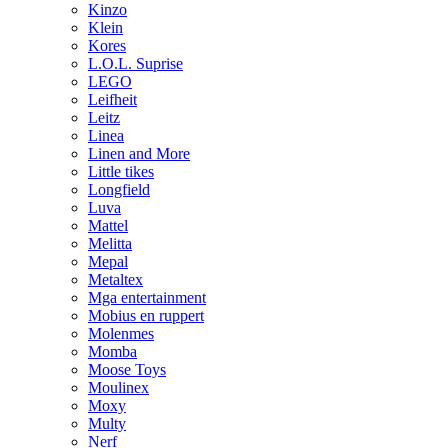
Kinzo
Klein
Kores
L.O.L. Suprise
LEGO
Leifheit
Leitz
Linea
Linen and More
Little tikes
Longfield
Luva
Mattel
Melitta
Mepal
Metaltex
Mga entertainment
Mobius en ruppert
Molenmes
Momba
Moose Toys
Moulinex
Moxy
Multy
Nerf