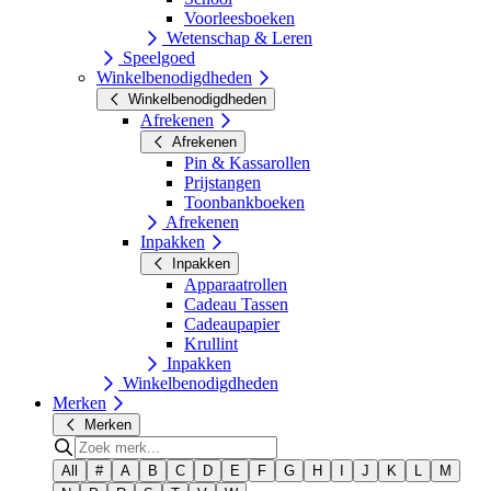
Voorleesboeken
Wetenschap & Leren
Speelgoed
Winkelbenodigdheden
Winkelbenodigdheden
Afrekenen
Afrekenen
Pin & Kassarollen
Prijstangen
Toonbankboeken
Afrekenen
Inpakken
Inpakken
Apparaatrollen
Cadeau Tassen
Cadeaupapier
Krullint
Inpakken
Winkelbenodigdheden
Merken
Merken
All
#
A
B
C
D
E
F
G
H
I
J
K
L
M