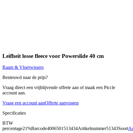
Leifheit losse fleece voor Powerslide 40 cm
Raam & Vloerwissers
Benieuwd naar de prijs?
Vraag direct een vrijblijvende offerte aan of maak een Piccle
account aan.
Vraag een account aan
Offerte aanvragen
Specificaties
BTW
percentage
21%
Barcode
4006501513434
Artikelnummer
51343
Soort
Ac