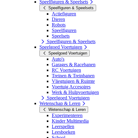
Speelfiguren & Speelsets
Speelfiguren & Speelsets
Actiefiguren
Dieren
Robots
Speelfiguren
Speelsets
Speelfiguren & Speelsets
Speelgoed Voertuigen
Speelgoed Voertuigen
Auto's
Garages & Racebanen
RC Voertuigen
Treinen & Treinbanen
Vliegtuigen & Ruimte
Voertuig Accesoires
Werk & Hulpvoertuigen
Speelgoed Voertuigen
Wetenschap & Leren
Wetenschap & Leren
Experimenteren
Kinder Multimedia
Leerspellen
Leesboeken
School