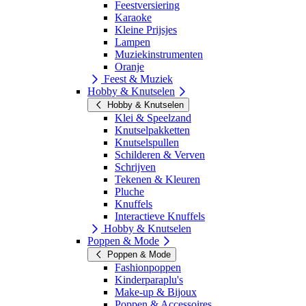
Feestversiering
Karaoke
Kleine Prijsjes
Lampen
Muziekinstrumenten
Oranje
Feest & Muziek
Hobby & Knutselen
Hobby & Knutselen
Klei & Speelzand
Knutselpakketten
Knutselspullen
Schilderen & Verven
Schrijven
Tekenen & Kleuren
Pluche
Knuffels
Interactieve Knuffels
Hobby & Knutselen
Poppen & Mode
Poppen & Mode
Fashionpoppen
Kinderparaplu's
Make-up & Bijoux
Poppen & Accessoires