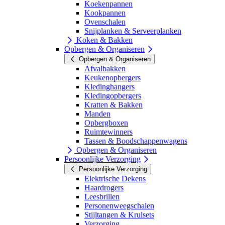
Koekenpannen
Kookpannen
Ovenschalen
Snijplanken & Serveerplanken
Koken & Bakken
Opbergen & Organiseren
Opbergen & Organiseren
Afvalbakken
Keukenopbergers
Kledinghangers
Kledingopbergers
Kratten & Bakken
Manden
Opbergboxen
Ruimtewinners
Tassen & Boodschappenwagens
Opbergen & Organiseren
Persoonlijke Verzorging
Persoonlijke Verzorging
Elektrische Dekens
Haardrogers
Leesbrillen
Personenweegschalen
Stijltangen & Krulsets
Verzorging