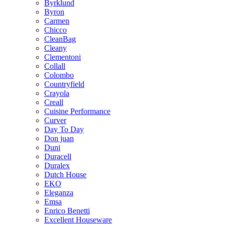
Byrklund
Byron
Carmen
Chicco
CleanBag
Cleany
Clementoni
Collall
Colombo
Countryfield
Crayola
Creall
Cuisine Performance
Curver
Day To Day
Don juan
Duni
Duracell
Duralex
Dutch House
EKO
Eleganza
Emsa
Enrico Benetti
Excellent Houseware