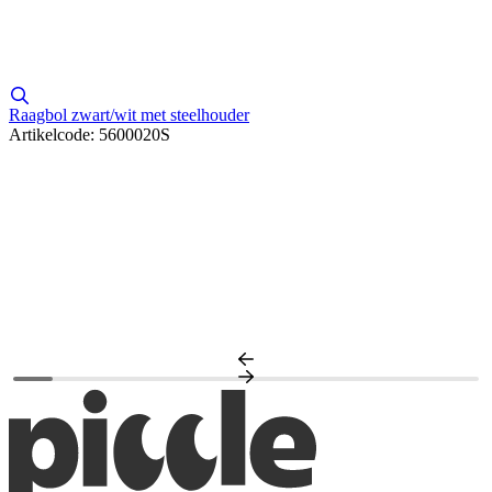
Raagbol zwart/wit met steelhouder
Artikelcode: 5600020S
L
A