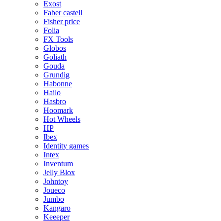
Exost
Faber castell
Fisher price
Folia
FX Tools
Globos
Goliath
Gouda
Grundig
Habonne
Hailo
Hasbro
Hoomark
Hot Wheels
HP
Ibex
Identity games
Intex
Inventum
Jelly Blox
Johntoy
Joueco
Jumbo
Kangaro
Keeeper