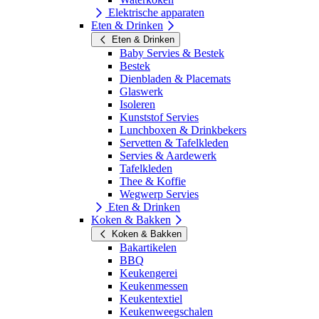
Elektrische apparaten
Eten & Drinken
Eten & Drinken
Baby Servies & Bestek
Bestek
Dienbladen & Placemats
Glaswerk
Isoleren
Kunststof Servies
Lunchboxen & Drinkbekers
Servetten & Tafelkleden
Servies & Aardewerk
Tafelkleden
Thee & Koffie
Wegwerp Servies
Eten & Drinken
Koken & Bakken
Koken & Bakken
Bakartikelen
BBQ
Keukengerei
Keukenmessen
Keukentextiel
Keukenweegschalen