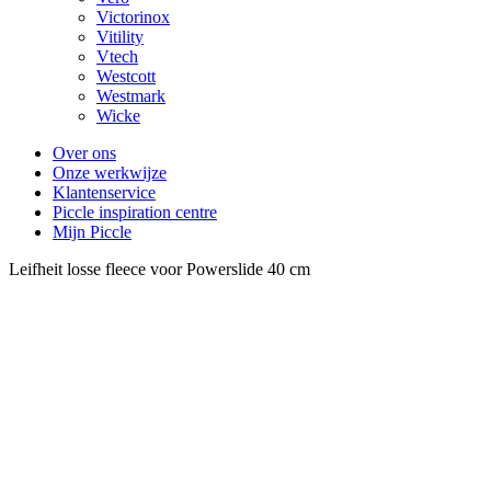
Victorinox
Vitility
Vtech
Westcott
Westmark
Wicke
Over ons
Onze werkwijze
Klantenservice
Piccle inspiration centre
Mijn Piccle
Leifheit losse fleece voor Powerslide 40 cm