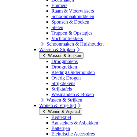
Emmers
Raam & Vloerwissers
Schoonmaakmiddelen
Sponsen & Doeken
Stelen
Trappen & Opstapjes
Vochtontrekkers
Schoonmaken & Huishouden
Wassen & Strijken
Wassen & Strijken
Droogmolens
Droogrekken
Kleding Onderhouden
Overig Drogen
Strijkdekens
Strijktafels
Wasmanden & Boxen
Wassen & Strijken
Wonen & Vrije tijd
Wonen & Vrije tijd
Bedtextiel
Aanstekers & Asbakken
Batterijen
Elektrische Accesoires