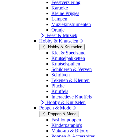
Feestversiering
Karaoke
Kleine Prijsjes
Lampen
Muziekinstrumenten
Oranje
Feest & Muziek
Hobby & Knutselen
Hobby & Knutselen
Klei & Speelzand
Knutselpakketten
Knutselspullen
Schilderen & Verven
Schrijven
Tekenen & Kleuren
Pluche
Knuffels
Interactieve Knuffels
Hobby & Knutselen
Poppen & Mode
Poppen & Mode
Fashionpoppen
Kinderparaplu's
Make-up & Bijoux
Poppen & Accessoires