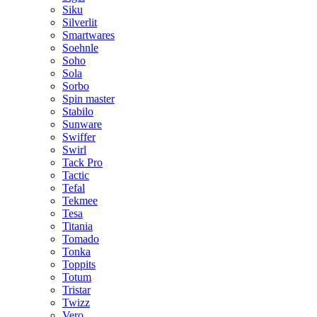
Siku
Silverlit
Smartwares
Soehnle
Soho
Sola
Sorbo
Spin master
Stabilo
Sunware
Swiffer
Swirl
Tack Pro
Tactic
Tefal
Tekmee
Tesa
Titania
Tomado
Tonka
Toppits
Totum
Tristar
Twizz
Vero