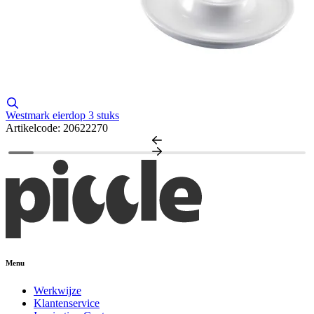
V
A
Westmark eierdop 3 stuks
Artikelcode: 20622270
Menu
Werkwijze
Klantenservice