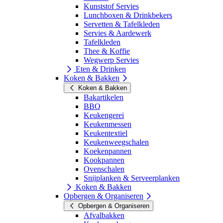
Kunststof Servies
Lunchboxen & Drinkbekers
Servetten & Tafelkleden
Servies & Aardewerk
Tafelkleden
Thee & Koffie
Wegwerp Servies
Eten & Drinken
Koken & Bakken
Koken & Bakken
Bakartikelen
BBQ
Keukengerei
Keukenmessen
Keukentextiel
Keukenweegschalen
Koekenpannen
Kookpannen
Ovenschalen
Snijplanken & Serveerplanken
Koken & Bakken
Opbergen & Organiseren
Opbergen & Organiseren
Afvalbakken