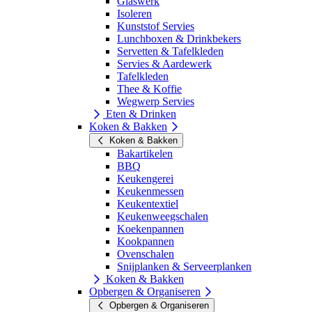
Glaswerk
Isoleren
Kunststof Servies
Lunchboxen & Drinkbekers
Servetten & Tafelkleden
Servies & Aardewerk
Tafelkleden
Thee & Koffie
Wegwerp Servies
Eten & Drinken
Koken & Bakken
Koken & Bakken
Bakartikelen
BBQ
Keukengerei
Keukenmessen
Keukentextiel
Keukenweegschalen
Koekenpannen
Kookpannen
Ovenschalen
Snijplanken & Serveerplanken
Koken & Bakken
Opbergen & Organiseren
Opbergen & Organiseren