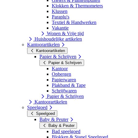
Gieters & Plantenspuiten
Klokken & Thermometers
Klussen
Paraplu's
Textiel & Handwerken
Vakantie
Wonen & Vrije tijd
Huishoudelijke artikelen
Kantoorartikelen
Kantoorartikelen
Papier & Schrijven
Papier & Schrijven
Kantoor
Opbergen
Papierwaren
Plakband & Tape
Schrijfwaren
Papier & Schrijven
Kantoorartikelen
Speelgoed
Speelgoed
Baby & Peuter
Baby & Peuter
Bad speelgoed
Blokken & Stapel Speelgoed