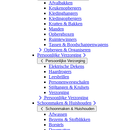
Afvalbakken
Keukenopbergers
Kledinghangers
Kledingopbergers
Kratten & Bakken
Manden
Opbergboxen
Ruimtewinners
Tassen & Boodschappenwagens
Opbergen & Organiseren
Persoonlijke Verzorging
Persoonlijke Verzorging
Elektrische Dekens
Haardrogers
Leesbrillen
Personenweegschalen
Stijltangen & Krulsets
Verzorging
Persoonlijke Verzorging
Schoonmaken & Huishouden
Schoonmaken & Huishouden
Afwassen
Bezems & Stofblikken
Borstels
Deurmatten