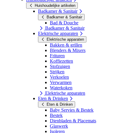
Huishoudelijke artikelen
Badkamer & Sanitair
Badkamer & Sanitair
Bad & Douche
Badkamer & Sanitair
Elektrische apparaten
Elektrische apparaten
Bakken & grillen
Blenders & Mixers
Frituren
Koffiezetten
Stofzuigen
Strijken
Verkoelen
Verwarmen
Waterkoken
Elektrische apparaten
Eten & Drinken
Eten & Drinken
Baby Servies & Bestek
Bestek
Dienbladen & Placemats
Glaswerk
Isoleren