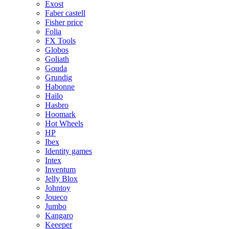
Exost
Faber castell
Fisher price
Folia
FX Tools
Globos
Goliath
Gouda
Grundig
Habonne
Hailo
Hasbro
Hoomark
Hot Wheels
HP
Ibex
Identity games
Intex
Inventum
Jelly Blox
Johntoy
Joueco
Jumbo
Kangaro
Keeeper