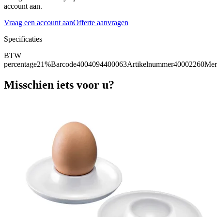
account aan.
Vraag een account aan
Offerte aanvragen
Specificaties
BTW
percentage
21%
Barcode
4004094400063
Artikelnummer
40002260
Mer
Misschien iets voor u?