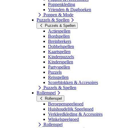
Poppenkleding
Vrienden & Dagboeken
Poppen & Mode
Puzzels & Spellen
Puzzels & Spellen
Actiespellen
Bordspellen
Breinbrekers
Dobbelspellen
Kaartspellen
Kinderpuzzels
Kinderspellen
Partyspellen
Puzzels
Reisspellen
Scoreblokken & Accesoires
Puzzels & Spellen
Rollenspel
Rollenspel
Beroepenspeelgoed
Huishoudelijk Speelgoed
Verkleedkleding & Accesoires
Winkelspeelgoed
Rollenspel