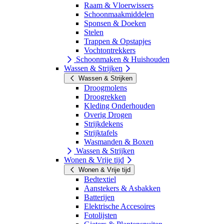
Raam & Vloerwissers
Schoonmaakmiddelen
Sponsen & Doeken
Stelen
Trappen & Opstapjes
Vochtontrekkers
Schoonmaken & Huishouden
Wassen & Strijken
Wassen & Strijken
Droogmolens
Droogrekken
Kleding Onderhouden
Overig Drogen
Strijkdekens
Strijktafels
Wasmanden & Boxen
Wassen & Strijken
Wonen & Vrije tijd
Wonen & Vrije tijd
Bedtextiel
Aanstekers & Asbakken
Batterijen
Elektrische Accesoires
Fotolijsten