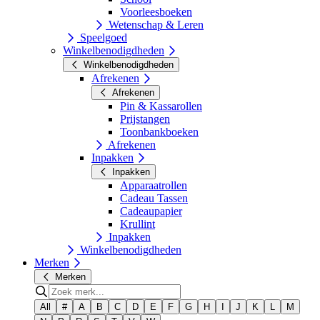
Voorleesboeken
Wetenschap & Leren
Speelgoed
Winkelbenodigdheden
Winkelbenodigdheden
Afrekenen
Afrekenen
Pin & Kassarollen
Prijstangen
Toonbankboeken
Afrekenen
Inpakken
Inpakken
Apparaatrollen
Cadeau Tassen
Cadeaupapier
Krullint
Inpakken
Winkelbenodigdheden
Merken
Merken
All
#
A
B
C
D
E
F
G
H
I
J
K
L
M