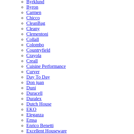
Byrklund
Byron
Carmen
Chicco
CleanBag
Cleany
Clementoni
Collall
Colombo
Countryfield
Crayola
Creall
Cuisine Performance
Curver
Day To Day
Don juan
Duni
Duracell
Duralex
Dutch House
EKO
Eleganza
Emsa
Enrico Benetti
Excellent Houseware