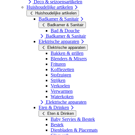
Deco & seizoensartikelen
Huishoudelijke artikelen
Huishoudelijke artikelen
Badkamer & Sanitair
Badkamer & Sanitair
Bad & Douche
Badkamer & Sanitair
Elektrische apparaten
Elektrische apparaten
Bakken & grillen
Blenders & Mixers
Frituren
Koffiezetten
Stofzuigen
Strijken
Verkoelen
Verwarmen
Waterkoken
Elektrische apparaten
Eten & Drinken
Eten & Drinken
Baby Servies & Bestek
Bestek
Dienbladen & Placemats