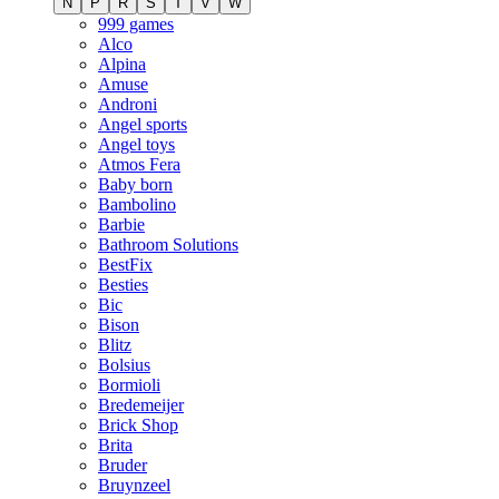
N
P
R
S
T
V
W
999 games
Alco
Alpina
Amuse
Androni
Angel sports
Angel toys
Atmos Fera
Baby born
Bambolino
Barbie
Bathroom Solutions
BestFix
Besties
Bic
Bison
Blitz
Bolsius
Bormioli
Bredemeijer
Brick Shop
Brita
Bruder
Bruynzeel