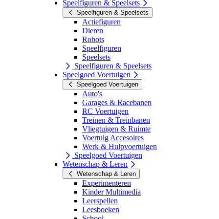
Speelfiguren & Speelsets
Speelfiguren & Speelsets
Actiefiguren
Dieren
Robots
Speelfiguren
Speelsets
Speelfiguren & Speelsets
Speelgoed Voertuigen
Speelgoed Voertuigen
Auto's
Garages & Racebanen
RC Voertuigen
Treinen & Treinbanen
Vliegtuigen & Ruimte
Voertuig Accesoires
Werk & Hulpvoertuigen
Speelgoed Voertuigen
Wetenschap & Leren
Wetenschap & Leren
Experimenteren
Kinder Multimedia
Leerspellen
Leesboeken
School