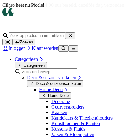
Op werkdagen voor 14.00 uur besteld, dezelfde dag verzonden
Zoeken
Inloggen
Klant worden
Categorieën
Categorieën
Deco & seizoensartikelen
Deco & seizoensartikelen
Home Deco
Home Deco
Decoratie
Geurverspreiders
Kaarsen
Kandelaars & Theelichthouders
Kunstbloemen & Planten
Kussens & Plaids
Vazen & Bloempotten