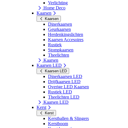
Verlichting
Home Deco
Kaarsen
Kaarsen
Dinerkaarsen
Geurkaarsen
Herdenkingslichten
Kaarsen Accesoires
Rustiek
Stompkaarsen
Theelichten
Kaarsen
Kaarsen LED
Kaarsen LED
Dinerkaarsen LED
Drijfkaarsen LED
Overige LED Kaarsen
Rustiek LED
Theelichten LED
Kaarsen LED
Kerst
Kerst
Kerstballen & Slingers
Kerstboom