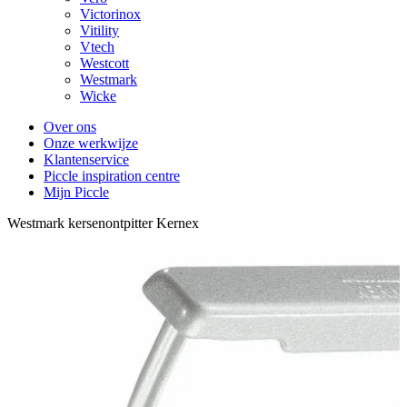
Victorinox
Vitility
Vtech
Westcott
Westmark
Wicke
Over ons
Onze werkwijze
Klantenservice
Piccle inspiration centre
Mijn Piccle
Westmark kersenontpitter Kernex