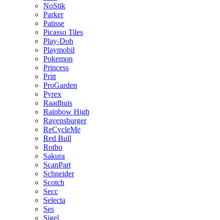
NoStik
Parker
Patisse
Picasso Tiles
Play-Doh
Playmobil
Pokemon
Princess
Pritt
ProGarden
Pyrex
Raadhuis
Rainbow High
Ravensburger
ReCycleMe
Red Bull
Rotho
Sakura
ScanPart
Schneider
Scotch
Secc
Selecta
Ses
Sigel