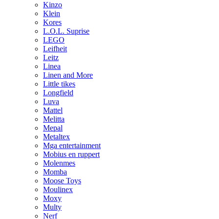
Kinzo
Klein
Kores
L.O.L. Suprise
LEGO
Leifheit
Leitz
Linea
Linen and More
Little tikes
Longfield
Luva
Mattel
Melitta
Mepal
Metaltex
Mga entertainment
Mobius en ruppert
Molenmes
Momba
Moose Toys
Moulinex
Moxy
Multy
Nerf