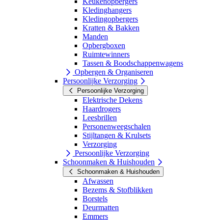
Keukenopbergers
Kledinghangers
Kledingopbergers
Kratten & Bakken
Manden
Opbergboxen
Ruimtewinners
Tassen & Boodschappenwagens
Opbergen & Organiseren
Persoonlijke Verzorging
Persoonlijke Verzorging
Elektrische Dekens
Haardrogers
Leesbrillen
Personenweegschalen
Stijltangen & Krulsets
Verzorging
Persoonlijke Verzorging
Schoonmaken & Huishouden
Schoonmaken & Huishouden
Afwassen
Bezems & Stofblikken
Borstels
Deurmatten
Emmers