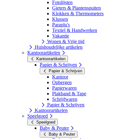
Fotolijsten
Gieters & Plantenspuiten
Klokken & Thermometers
Klussen
Paraplu's
Textiel & Handwerken
Vakantie
Wonen & Vrije tijd
Huishoudelijke artikelen
Kantoorartikelen
Kantoorartikelen
Papier & Schrijven
Papier & Schrijven
Kantoor
Opbergen
Papierwaren
Plakband & Tape
Schrijfwaren
Papier & Schrijven
Kantoorartikelen
Speelgoed
Speelgoed
Baby & Peuter
Baby & Peuter