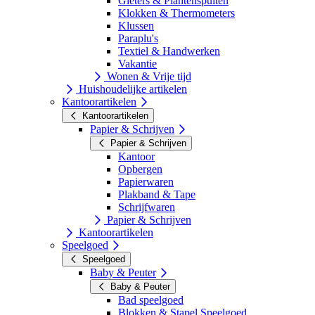
Gieters & Plantenspuiten
Klokken & Thermometers
Klussen
Paraplu's
Textiel & Handwerken
Vakantie
Wonen & Vrije tijd
Huishoudelijke artikelen
Kantoorartikelen
Kantoorartikelen
Papier & Schrijven
Papier & Schrijven
Kantoor
Opbergen
Papierwaren
Plakband & Tape
Schrijfwaren
Papier & Schrijven
Kantoorartikelen
Speelgoed
Speelgoed
Baby & Peuter
Baby & Peuter
Bad speelgoed
Blokken & Stapel Speelgoed