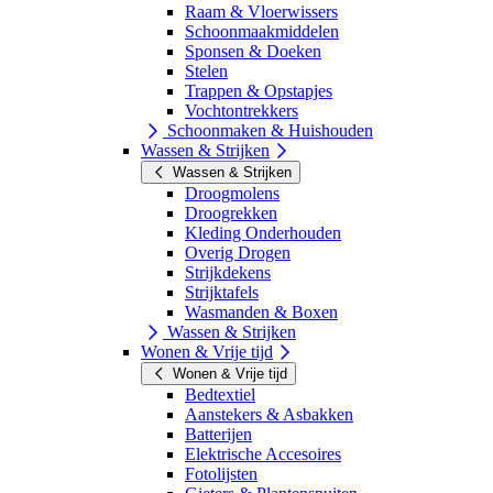
Raam & Vloerwissers
Schoonmaakmiddelen
Sponsen & Doeken
Stelen
Trappen & Opstapjes
Vochtontrekkers
Schoonmaken & Huishouden
Wassen & Strijken
Wassen & Strijken
Droogmolens
Droogrekken
Kleding Onderhouden
Overig Drogen
Strijkdekens
Strijktafels
Wasmanden & Boxen
Wassen & Strijken
Wonen & Vrije tijd
Wonen & Vrije tijd
Bedtextiel
Aanstekers & Asbakken
Batterijen
Elektrische Accesoires
Fotolijsten