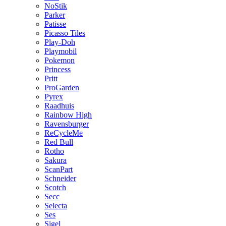
NoStik
Parker
Patisse
Picasso Tiles
Play-Doh
Playmobil
Pokemon
Princess
Pritt
ProGarden
Pyrex
Raadhuis
Rainbow High
Ravensburger
ReCycleMe
Red Bull
Rotho
Sakura
ScanPart
Schneider
Scotch
Secc
Selecta
Ses
Sigel