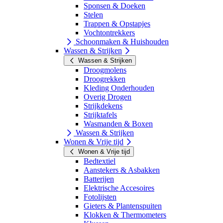
Sponsen & Doeken
Stelen
Trappen & Opstapjes
Vochtontrekkers
Schoonmaken & Huishouden
Wassen & Strijken
Wassen & Strijken
Droogmolens
Droogrekken
Kleding Onderhouden
Overig Drogen
Strijkdekens
Strijktafels
Wasmanden & Boxen
Wassen & Strijken
Wonen & Vrije tijd
Wonen & Vrije tijd
Bedtextiel
Aanstekers & Asbakken
Batterijen
Elektrische Accesoires
Fotolijsten
Gieters & Plantenspuiten
Klokken & Thermometers