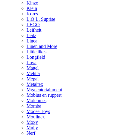
Kinzo
Klein
Kores
L.O.L. Suprise
LEGO
Leifheit
Leitz
Linea
Linen and More
Little tikes
Longfield
Luva
Mattel
Melitta
Mepal
Metaltex
Mga entertainment
Mobius en ruppert
Molenmes
Momba
Moose Toys
Moulinex
Moxy
Multy
Nerf