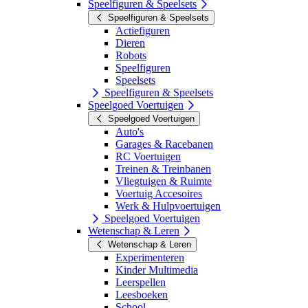
Speelfiguren & Speelsets
Speelfiguren & Speelsets
Actiefiguren
Dieren
Robots
Speelfiguren
Speelsets
Speelfiguren & Speelsets
Speelgoed Voertuigen
Speelgoed Voertuigen
Auto's
Garages & Racebanen
RC Voertuigen
Treinen & Treinbanen
Vliegtuigen & Ruimte
Voertuig Accesoires
Werk & Hulpvoertuigen
Speelgoed Voertuigen
Wetenschap & Leren
Wetenschap & Leren
Experimenteren
Kinder Multimedia
Leerspellen
Leesboeken
School