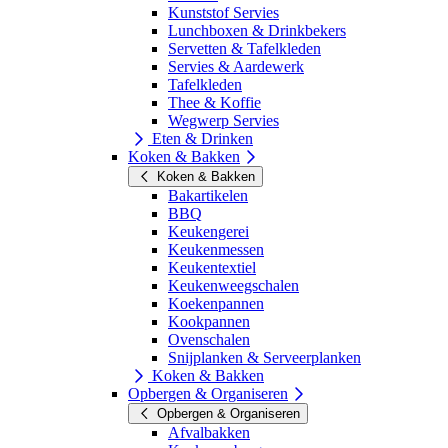
Kunststof Servies
Lunchboxen & Drinkbekers
Servetten & Tafelkleden
Servies & Aardewerk
Tafelkleden
Thee & Koffie
Wegwerp Servies
Eten & Drinken
Koken & Bakken
Koken & Bakken
Bakartikelen
BBQ
Keukengerei
Keukenmessen
Keukentextiel
Keukenweegschalen
Koekenpannen
Kookpannen
Ovenschalen
Snijplanken & Serveerplanken
Koken & Bakken
Opbergen & Organiseren
Opbergen & Organiseren
Afvalbakken