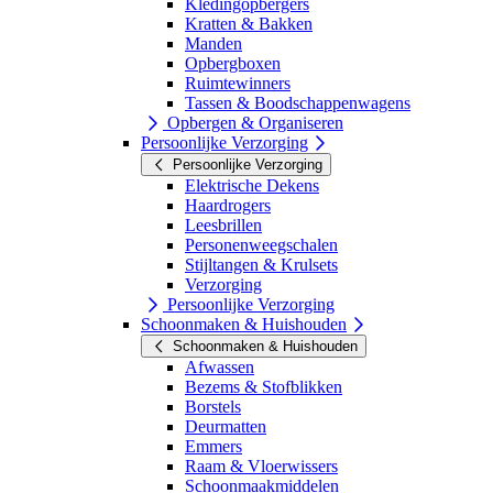
Kledingopbergers
Kratten & Bakken
Manden
Opbergboxen
Ruimtewinners
Tassen & Boodschappenwagens
Opbergen & Organiseren
Persoonlijke Verzorging
Persoonlijke Verzorging
Elektrische Dekens
Haardrogers
Leesbrillen
Personenweegschalen
Stijltangen & Krulsets
Verzorging
Persoonlijke Verzorging
Schoonmaken & Huishouden
Schoonmaken & Huishouden
Afwassen
Bezems & Stofblikken
Borstels
Deurmatten
Emmers
Raam & Vloerwissers
Schoonmaakmiddelen