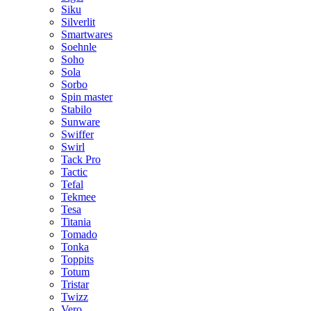
Siku
Silverlit
Smartwares
Soehnle
Soho
Sola
Sorbo
Spin master
Stabilo
Sunware
Swiffer
Swirl
Tack Pro
Tactic
Tefal
Tekmee
Tesa
Titania
Tomado
Tonka
Toppits
Totum
Tristar
Twizz
Vero