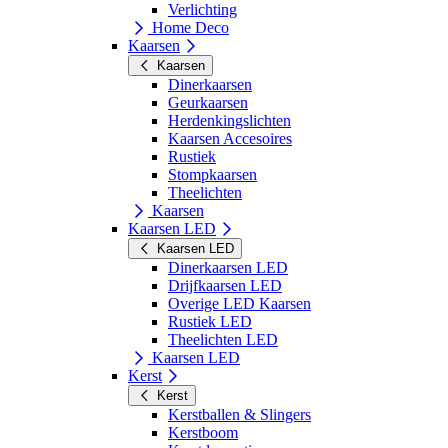
Verlichting
Home Deco
Kaarsen
Kaarsen
Dinerkaarsen
Geurkaarsen
Herdenkingslichten
Kaarsen Accesoires
Rustiek
Stompkaarsen
Theelichten
Kaarsen
Kaarsen LED
Kaarsen LED
Dinerkaarsen LED
Drijfkaarsen LED
Overige LED Kaarsen
Rustiek LED
Theelichten LED
Kaarsen LED
Kerst
Kerst
Kerstballen & Slingers
Kerstboom