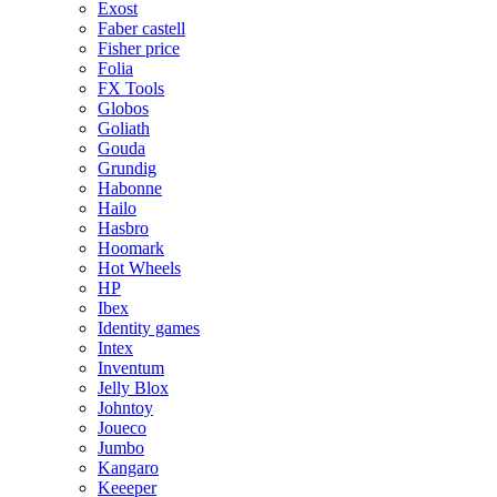
Exost
Faber castell
Fisher price
Folia
FX Tools
Globos
Goliath
Gouda
Grundig
Habonne
Hailo
Hasbro
Hoomark
Hot Wheels
HP
Ibex
Identity games
Intex
Inventum
Jelly Blox
Johntoy
Joueco
Jumbo
Kangaro
Keeeper