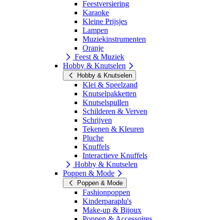
Feestversiering
Karaoke
Kleine Prijsjes
Lampen
Muziekinstrumenten
Oranje
Feest & Muziek
Hobby & Knutselen
Hobby & Knutselen
Klei & Speelzand
Knutselpakketten
Knutselspullen
Schilderen & Verven
Schrijven
Tekenen & Kleuren
Pluche
Knuffels
Interactieve Knuffels
Hobby & Knutselen
Poppen & Mode
Poppen & Mode
Fashionpoppen
Kinderparaplu's
Make-up & Bijoux
Poppen & Accessoires