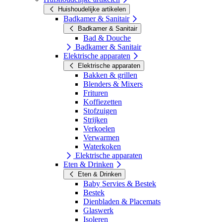
Huishoudelijke artikelen
Badkamer & Sanitair
Badkamer & Sanitair
Bad & Douche
Badkamer & Sanitair
Elektrische apparaten
Elektrische apparaten
Bakken & grillen
Blenders & Mixers
Frituren
Koffiezetten
Stofzuigen
Strijken
Verkoelen
Verwarmen
Waterkoken
Elektrische apparaten
Eten & Drinken
Eten & Drinken
Baby Servies & Bestek
Bestek
Dienbladen & Placemats
Glaswerk
Isoleren