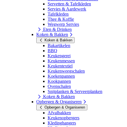
Servetten & Tafelkleden
Servies & Aardewerk
Tafelkleden
Thee & Koffie
Wegwerp Servies
Eten & Drinken
Koken & Bakken
Koken & Bakken
Bakartikelen
BBQ
Keukengerei
Keukenmessen
Keukentextiel
Keukenweegschalen
Koekenpannen
Kookpannen
Ovenschalen
Snijplanken & Serveerplanken
Koken & Bakken
Opbergen & Organiseren
Opbergen & Organiseren
Afvalbakken
Keukenopbergers
Kledinghangers