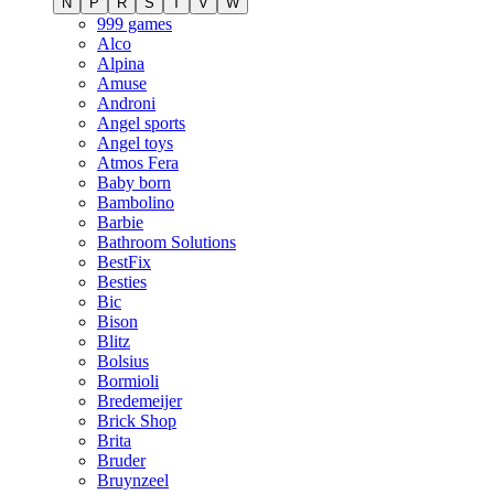
N
P
R
S
T
V
W
999 games
Alco
Alpina
Amuse
Androni
Angel sports
Angel toys
Atmos Fera
Baby born
Bambolino
Barbie
Bathroom Solutions
BestFix
Besties
Bic
Bison
Blitz
Bolsius
Bormioli
Bredemeijer
Brick Shop
Brita
Bruder
Bruynzeel