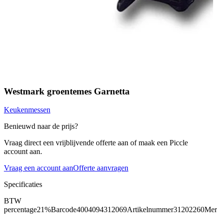
Westmark groentemes Garnetta
Keukenmessen
Benieuwd naar de prijs?
Vraag direct een vrijblijvende offerte aan of maak een Piccle
account aan.
Vraag een account aan
Offerte aanvragen
Specificaties
BTW
percentage
21%
Barcode
4004094312069
Artikelnummer
31202260
Mer