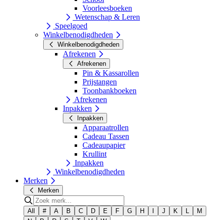
Voorleesboeken
Wetenschap & Leren
Speelgoed
Winkelbenodigdheden
Winkelbenodigdheden
Afrekenen
Afrekenen
Pin & Kassarollen
Prijstangen
Toonbankboeken
Afrekenen
Inpakken
Inpakken
Apparaatrollen
Cadeau Tassen
Cadeaupapier
Krullint
Inpakken
Winkelbenodigdheden
Merken
Merken
All
#
A
B
C
D
E
F
G
H
I
J
K
L
M