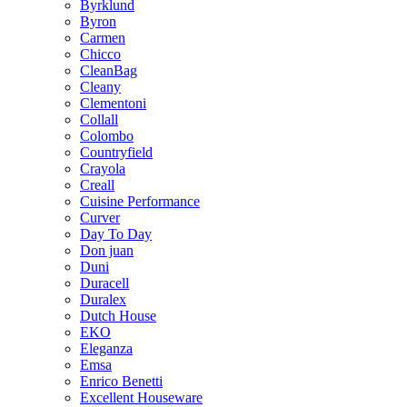
Byrklund
Byron
Carmen
Chicco
CleanBag
Cleany
Clementoni
Collall
Colombo
Countryfield
Crayola
Creall
Cuisine Performance
Curver
Day To Day
Don juan
Duni
Duracell
Duralex
Dutch House
EKO
Eleganza
Emsa
Enrico Benetti
Excellent Houseware