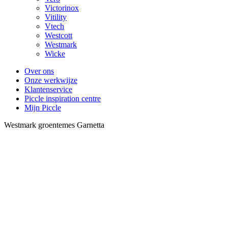
Victorinox
Vitility
Vtech
Westcott
Westmark
Wicke
Over ons
Onze werkwijze
Klantenservice
Piccle inspiration centre
Mijn Piccle
Westmark groentemes Garnetta