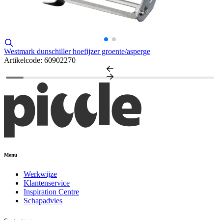
Westmark dunschiller hoefijzer groente/asperge
W
Artikelcode: 60902270
A
Menu
Werkwijze
Klantenservice
Inspiration Centre
Schapadvies