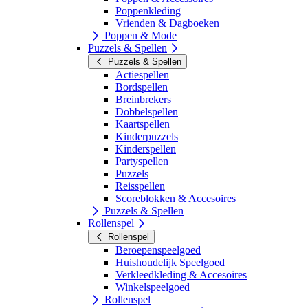
Poppenkleding
Vrienden & Dagboeken
Poppen & Mode
Puzzels & Spellen
Puzzels & Spellen
Actiespellen
Bordspellen
Breinbrekers
Dobbelspellen
Kaartspellen
Kinderpuzzels
Kinderspellen
Partyspellen
Puzzels
Reisspellen
Scoreblokken & Accesoires
Puzzels & Spellen
Rollenspel
Rollenspel
Beroepenspeelgoed
Huishoudelijk Speelgoed
Verkleedkleding & Accesoires
Winkelspeelgoed
Rollenspel