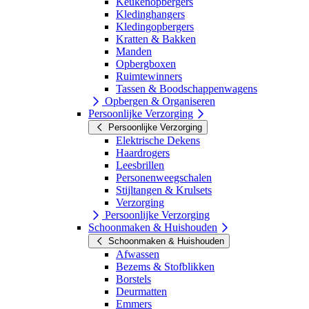
Keukenopbergers
Kledinghangers
Kledingopbergers
Kratten & Bakken
Manden
Opbergboxen
Ruimtewinners
Tassen & Boodschappenwagens
Opbergen & Organiseren
Persoonlijke Verzorging
Persoonlijke Verzorging
Elektrische Dekens
Haardrogers
Leesbrillen
Personenweegschalen
Stijltangen & Krulsets
Verzorging
Persoonlijke Verzorging
Schoonmaken & Huishouden
Schoonmaken & Huishouden
Afwassen
Bezems & Stofblikken
Borstels
Deurmatten
Emmers