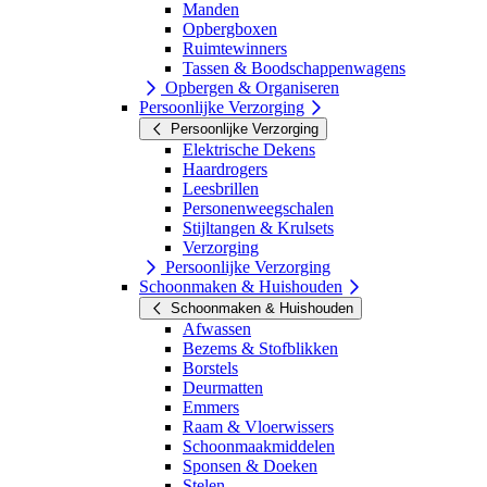
Manden
Opbergboxen
Ruimtewinners
Tassen & Boodschappenwagens
Opbergen & Organiseren
Persoonlijke Verzorging
Persoonlijke Verzorging
Elektrische Dekens
Haardrogers
Leesbrillen
Personenweegschalen
Stijltangen & Krulsets
Verzorging
Persoonlijke Verzorging
Schoonmaken & Huishouden
Schoonmaken & Huishouden
Afwassen
Bezems & Stofblikken
Borstels
Deurmatten
Emmers
Raam & Vloerwissers
Schoonmaakmiddelen
Sponsen & Doeken
Stelen