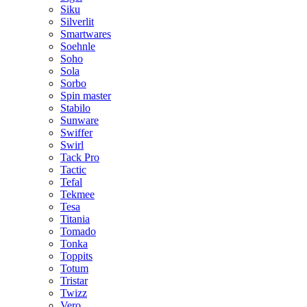
Siku
Silverlit
Smartwares
Soehnle
Soho
Sola
Sorbo
Spin master
Stabilo
Sunware
Swiffer
Swirl
Tack Pro
Tactic
Tefal
Tekmee
Tesa
Titania
Tomado
Tonka
Toppits
Totum
Tristar
Twizz
Vero