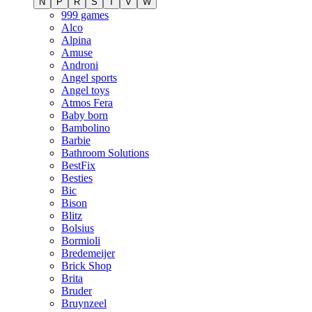
N
P
R
S
T
V
W
999 games
Alco
Alpina
Amuse
Androni
Angel sports
Angel toys
Atmos Fera
Baby born
Bambolino
Barbie
Bathroom Solutions
BestFix
Besties
Bic
Bison
Blitz
Bolsius
Bormioli
Bredemeijer
Brick Shop
Brita
Bruder
Bruynzeel