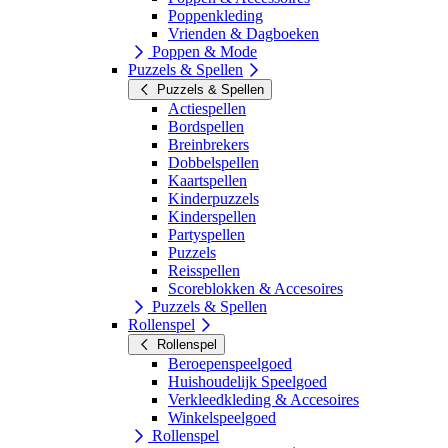
Poppenkleding
Vrienden & Dagboeken
Poppen & Mode
Puzzels & Spellen
Puzzels & Spellen
Actiespellen
Bordspellen
Breinbrekers
Dobbelspellen
Kaartspellen
Kinderpuzzels
Kinderspellen
Partyspellen
Puzzels
Reisspellen
Scoreblokken & Accesoires
Puzzels & Spellen
Rollenspel
Rollenspel
Beroepenspeelgoed
Huishoudelijk Speelgoed
Verkleedkleding & Accesoires
Winkelspeelgoed
Rollenspel