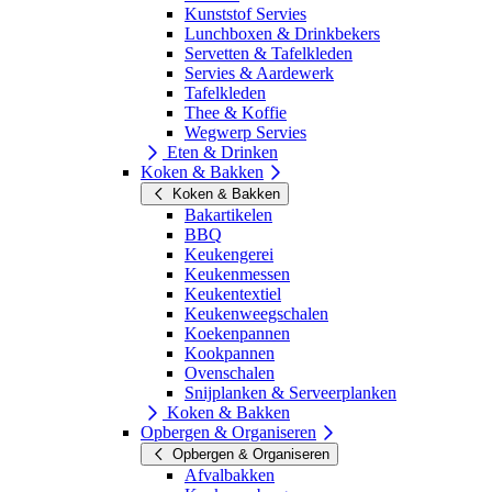
Kunststof Servies
Lunchboxen & Drinkbekers
Servetten & Tafelkleden
Servies & Aardewerk
Tafelkleden
Thee & Koffie
Wegwerp Servies
Eten & Drinken
Koken & Bakken
Koken & Bakken
Bakartikelen
BBQ
Keukengerei
Keukenmessen
Keukentextiel
Keukenweegschalen
Koekenpannen
Kookpannen
Ovenschalen
Snijplanken & Serveerplanken
Koken & Bakken
Opbergen & Organiseren
Opbergen & Organiseren
Afvalbakken