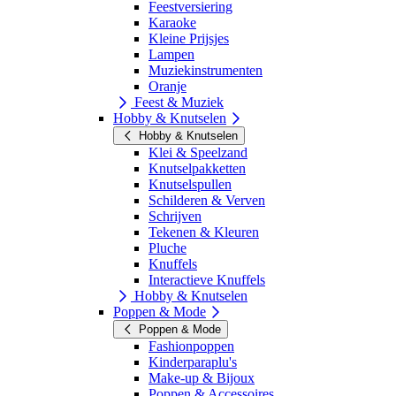
Feestversiering
Karaoke
Kleine Prijsjes
Lampen
Muziekinstrumenten
Oranje
Feest & Muziek
Hobby & Knutselen
Hobby & Knutselen
Klei & Speelzand
Knutselpakketten
Knutselspullen
Schilderen & Verven
Schrijven
Tekenen & Kleuren
Pluche
Knuffels
Interactieve Knuffels
Hobby & Knutselen
Poppen & Mode
Poppen & Mode
Fashionpoppen
Kinderparaplu's
Make-up & Bijoux
Poppen & Accessoires