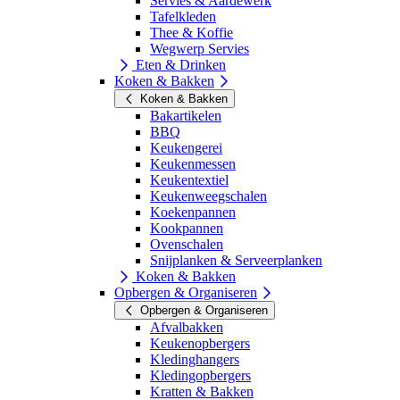
Servies & Aardewerk
Tafelkleden
Thee & Koffie
Wegwerp Servies
Eten & Drinken
Koken & Bakken
Koken & Bakken
Bakartikelen
BBQ
Keukengerei
Keukenmessen
Keukentextiel
Keukenweegschalen
Koekenpannen
Kookpannen
Ovenschalen
Snijplanken & Serveerplanken
Koken & Bakken
Opbergen & Organiseren
Opbergen & Organiseren
Afvalbakken
Keukenopbergers
Kledinghangers
Kledingopbergers
Kratten & Bakken