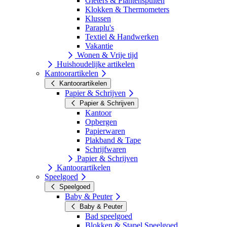
Gieters & Plantenspuiten
Klokken & Thermometers
Klussen
Paraplu's
Textiel & Handwerken
Vakantie
Wonen & Vrije tijd
Huishoudelijke artikelen
Kantoorartikelen
Kantoorartikelen
Papier & Schrijven
Papier & Schrijven
Kantoor
Opbergen
Papierwaren
Plakband & Tape
Schrijfwaren
Papier & Schrijven
Kantoorartikelen
Speelgoed
Speelgoed
Baby & Peuter
Baby & Peuter
Bad speelgoed
Blokken & Stapel Speelgoed