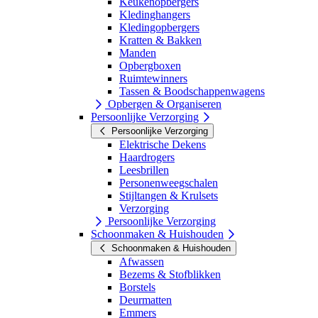
Keukenopbergers
Kledinghangers
Kledingopbergers
Kratten & Bakken
Manden
Opbergboxen
Ruimtewinners
Tassen & Boodschappenwagens
Opbergen & Organiseren
Persoonlijke Verzorging
Persoonlijke Verzorging
Elektrische Dekens
Haardrogers
Leesbrillen
Personenweegschalen
Stijltangen & Krulsets
Verzorging
Persoonlijke Verzorging
Schoonmaken & Huishouden
Schoonmaken & Huishouden
Afwassen
Bezems & Stofblikken
Borstels
Deurmatten
Emmers