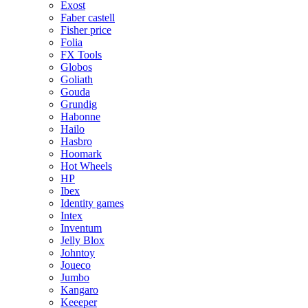
Exost
Faber castell
Fisher price
Folia
FX Tools
Globos
Goliath
Gouda
Grundig
Habonne
Hailo
Hasbro
Hoomark
Hot Wheels
HP
Ibex
Identity games
Intex
Inventum
Jelly Blox
Johntoy
Joueco
Jumbo
Kangaro
Keeeper