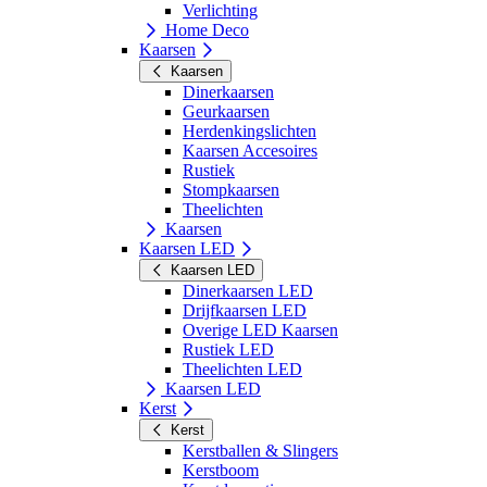
Verlichting
Home Deco
Kaarsen
Kaarsen
Dinerkaarsen
Geurkaarsen
Herdenkingslichten
Kaarsen Accesoires
Rustiek
Stompkaarsen
Theelichten
Kaarsen
Kaarsen LED
Kaarsen LED
Dinerkaarsen LED
Drijfkaarsen LED
Overige LED Kaarsen
Rustiek LED
Theelichten LED
Kaarsen LED
Kerst
Kerst
Kerstballen & Slingers
Kerstboom