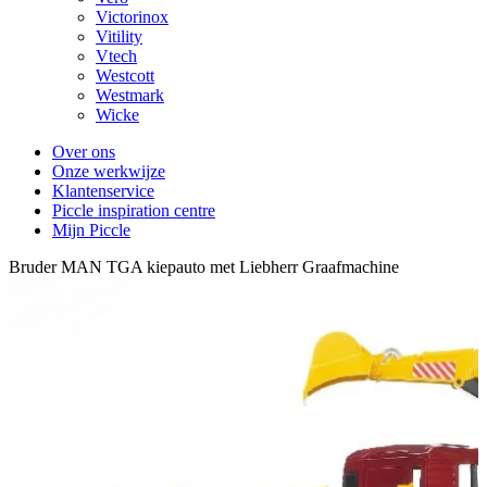
Victorinox
Vitility
Vtech
Westcott
Westmark
Wicke
Over ons
Onze werkwijze
Klantenservice
Piccle inspiration centre
Mijn Piccle
Bruder MAN TGA kiepauto met Liebherr Graafmachine