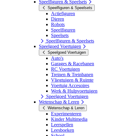
Speelfiguren & Speelsets
Speelfiguren & Speelsets
Actiefiguren
Dieren
Robots
Speelfiguren
Speelsets
Speelfiguren & Speelsets
Speelgoed Voertuigen
Speelgoed Voertuigen
Auto's
Garages & Racebanen
RC Voertuigen
Treinen & Treinbanen
Vliegtuigen & Ruimte
Voertuig Accesoires
Werk & Hulpvoertuigen
Speelgoed Voertuigen
Wetenschap & Leren
Wetenschap & Leren
Experimenteren
Kinder Multimedia
Leerspellen
Leesboeken
School