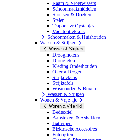
Raam & Vloerwissers
Schoonmaakmiddelen
Sponsen & Doeken
Stelen
Trappen & Opstapjes
Vochtontrekkers
Schoonmaken & Huishouden
Wassen & Strijken
Wassen & Strijken
Droogmolens
Droogrekken
Kleding Onderhouden
Overig Drogen
Strijkdekens
Strijktafels
Wasmanden & Boxen
Wassen & Strijken
Wonen & Vrije tijd
Wonen & Vrije tijd
Bedtextiel
Aanstekers & Asbakken
Batterijen
Elektrische Accesoires
Fotolijsten