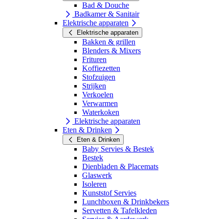
Bad & Douche
Badkamer & Sanitair
Elektrische apparaten
Elektrische apparaten
Bakken & grillen
Blenders & Mixers
Frituren
Koffiezetten
Stofzuigen
Strijken
Verkoelen
Verwarmen
Waterkoken
Elektrische apparaten
Eten & Drinken
Eten & Drinken
Baby Servies & Bestek
Bestek
Dienbladen & Placemats
Glaswerk
Isoleren
Kunststof Servies
Lunchboxen & Drinkbekers
Servetten & Tafelkleden