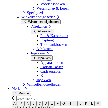
Voorleesboeken
Wetenschap & Leren
Speelgoed
Winkelbenodigdheden
Winkelbenodigdheden
Afrekenen
Afrekenen
Pin & Kassarollen
Prijstangen
Toonbankboeken
Afrekenen
Inpakken
Inpakken
Apparaatrollen
Cadeau Tassen
Cadeaupapier
Krullint
Inpakken
Winkelbenodigdheden
Merken
Merken
All
#
A
B
C
D
E
F
G
H
I
J
K
L
M