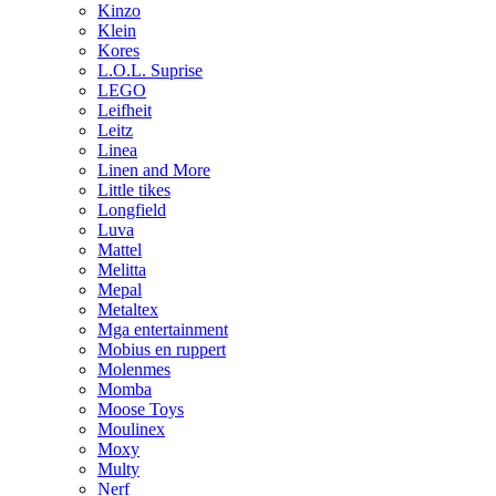
Kinzo
Klein
Kores
L.O.L. Suprise
LEGO
Leifheit
Leitz
Linea
Linen and More
Little tikes
Longfield
Luva
Mattel
Melitta
Mepal
Metaltex
Mga entertainment
Mobius en ruppert
Molenmes
Momba
Moose Toys
Moulinex
Moxy
Multy
Nerf