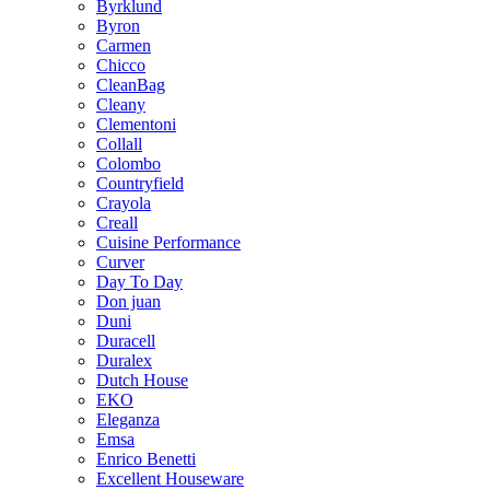
Byrklund
Byron
Carmen
Chicco
CleanBag
Cleany
Clementoni
Collall
Colombo
Countryfield
Crayola
Creall
Cuisine Performance
Curver
Day To Day
Don juan
Duni
Duracell
Duralex
Dutch House
EKO
Eleganza
Emsa
Enrico Benetti
Excellent Houseware