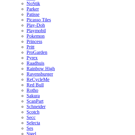
NoStik
Parker
Patisse
Picasso Tiles
Play-Doh
Playmobil
Pokemon
Princess
Pritt
ProGarden
Pyrex
Raadhuis
Rainbow High
Ravensburger
ReCycleMe
Red Bull
Rotho
Sakura
ScanPart
Schneider
Scotch
Secc
Selecta
Ses
Sigel