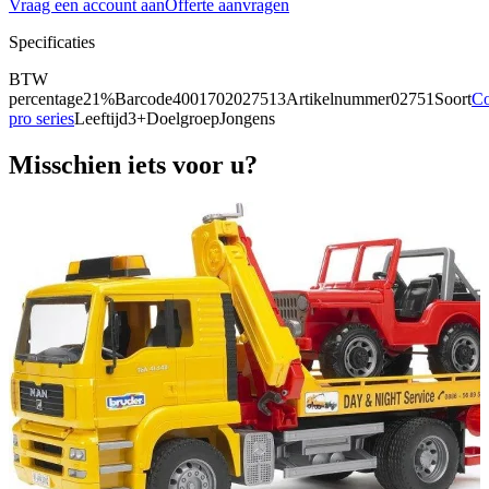
Vraag een account aan
Offerte aanvragen
Specificaties
BTW
percentage
21%
Barcode
4001702027513
Artikelnummer
02751
Soort
Co
pro series
Leeftijd
3+
Doelgroep
Jongens
Misschien iets voor u?