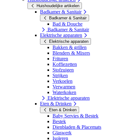
Huishoudelijke artikelen
Badkamer & Sanitair
Badkamer & Sanitair
Bad & Douche
Badkamer & Sanitair
Elektrische apparaten
Elektrische apparaten
Bakken & grillen
Blenders & Mixers
Frituren
Koffiezetten
Stofzuigen
Strijken
Verkoelen
Verwarmen
Waterkoken
Elektrische apparaten
Eten & Drinken
Eten & Drinken
Baby Servies & Bestek
Bestek
Dienbladen & Placemats
Glaswerk
Isoleren