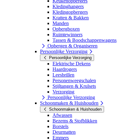
Keukenopbergers
Kledinghangers
Kledingopbergers
Kratten & Bakken
Manden
Opbergboxen
Ruimtewinners
Tassen & Boodschappenwagens
Opbergen & Organiseren
Persoonlijke Verzorging
Persoonlijke Verzorging
Elektrische Dekens
Haardrogers
Leesbrillen
Personenweegschalen
Stijltangen & Krulsets
Verzorging
Persoonlijke Verzorging
Schoonmaken & Huishouden
Schoonmaken & Huishouden
Afwassen
Bezems & Stofblikken
Borstels
Deurmatten
Emmers