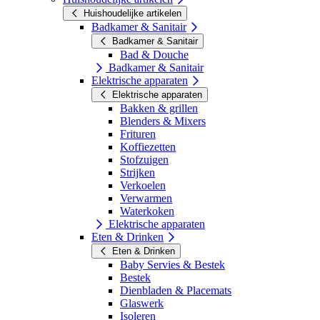
Huishoudelijke artikelen
Badkamer & Sanitair
Badkamer & Sanitair
Bad & Douche
Badkamer & Sanitair
Elektrische apparaten
Elektrische apparaten
Bakken & grillen
Blenders & Mixers
Frituren
Koffiezetten
Stofzuigen
Strijken
Verkoelen
Verwarmen
Waterkoken
Elektrische apparaten
Eten & Drinken
Eten & Drinken
Baby Servies & Bestek
Bestek
Dienbladen & Placemats
Glaswerk
Isoleren