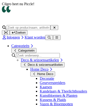
Cilgro heet nu Piccle!
Zoeken
Inloggen
Klant worden
Categorieën
Categorieën
Deco & seizoensartikelen
Deco & seizoensartikelen
Home Deco
Home Deco
Decoratie
Geurverspreiders
Kaarsen
Kandelaars & Theelichthouders
Kunstbloemen & Planten
Kussens & Plaids
Vazen & Bloempotten