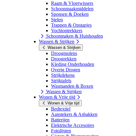
Raam & Vloerwissers
Schoonmaakmiddelen
Sponsen & Doeken
Stelen
Trappen & Opstapjes
Vochtontrekkers
Schoonmaken & Huishouden
Wassen & Strijken
Wassen & Strijken
Droogmolens
Droogrekken
Kleding Onderhouden
Overig Drogen
Strijkdekens
Strijktafels
Wasmanden & Boxen
Wassen & Strijken
Wonen & Vrije tijd
Wonen & Vrije tijd
Bedtextiel
Aanstekers & Asbakken
Batterijen
Elektrische Accesoires
Fotolijsten