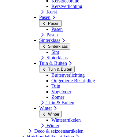
Kerstdecoratie
Kerstverlichting
Kerst
Pasen
Pasen
Pasen
Pasen
Sinterklaas
Sinterklaas
Sint
Sinterklaas
Tuin & Buiten
Tuin & Buiten
Buitenverlichting
Ongedierte Bestrijding
Tuin
Vogelvoer
Zomer
Tuin & Buiten
Winter
Winter
Winterartikelen
Winter
Deco & seizoensartikelen
Huishoudelijke artikelen