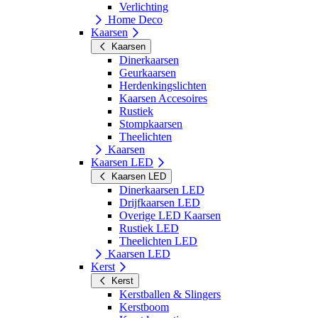
Verlichting
Home Deco
Kaarsen
Kaarsen
Dinerkaarsen
Geurkaarsen
Herdenkingslichten
Kaarsen Accesoires
Rustiek
Stompkaarsen
Theelichten
Kaarsen
Kaarsen LED
Kaarsen LED
Dinerkaarsen LED
Drijfkaarsen LED
Overige LED Kaarsen
Rustiek LED
Theelichten LED
Kaarsen LED
Kerst
Kerst
Kerstballen & Slingers
Kerstboom