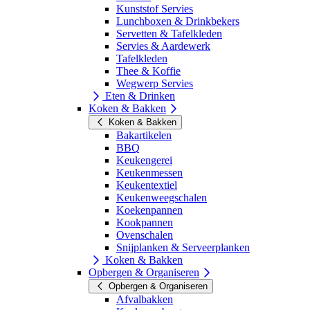
Kunststof Servies
Lunchboxen & Drinkbekers
Servetten & Tafelkleden
Servies & Aardewerk
Tafelkleden
Thee & Koffie
Wegwerp Servies
Eten & Drinken
Koken & Bakken
Koken & Bakken
Bakartikelen
BBQ
Keukengerei
Keukenmessen
Keukentextiel
Keukenweegschalen
Koekenpannen
Kookpannen
Ovenschalen
Snijplanken & Serveerplanken
Koken & Bakken
Opbergen & Organiseren
Opbergen & Organiseren
Afvalbakken