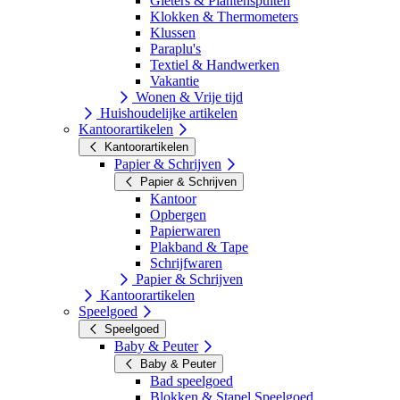
Gieters & Plantenspuiten
Klokken & Thermometers
Klussen
Paraplu's
Textiel & Handwerken
Vakantie
Wonen & Vrije tijd
Huishoudelijke artikelen
Kantoorartikelen
Kantoorartikelen
Papier & Schrijven
Papier & Schrijven
Kantoor
Opbergen
Papierwaren
Plakband & Tape
Schrijfwaren
Papier & Schrijven
Kantoorartikelen
Speelgoed
Speelgoed
Baby & Peuter
Baby & Peuter
Bad speelgoed
Blokken & Stapel Speelgoed