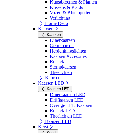
Kunstbloemen & Planten
Kussens & Plaids
Vazen & Bloempotten
Verlichting
Home Deco
Kaarsen
Kaarsen
Dinerkaarsen
Geurkaarsen
Herdenkingslichten
Kaarsen Accesoires
Rustiek
Stompkaarsen
Theelichten
Kaarsen
Kaarsen LED
Kaarsen LED
Dinerkaarsen LED
Drijfkaarsen LED
Overige LED Kaarsen
Rustiek LED
Theelichten LED
Kaarsen LED
Kerst
Kerst