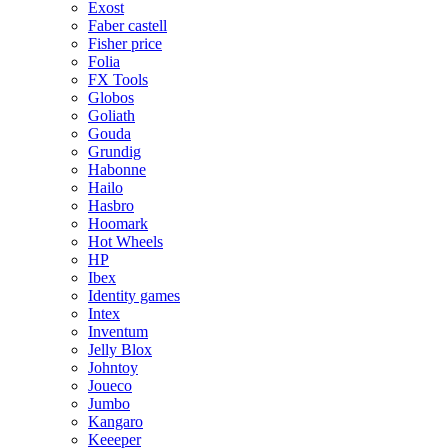
Exost
Faber castell
Fisher price
Folia
FX Tools
Globos
Goliath
Gouda
Grundig
Habonne
Hailo
Hasbro
Hoomark
Hot Wheels
HP
Ibex
Identity games
Intex
Inventum
Jelly Blox
Johntoy
Joueco
Jumbo
Kangaro
Keeeper