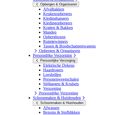
Opbergen & Organiseren
Afvalbakken
Keukenopbergers
Kledinghangers
Kledingopbergers
Kratten & Bakken
Manden
Opbergboxen
Ruimtewinners
Tassen & Boodschappenwagens
Opbergen & Organiseren
Persoonlijke Verzorging
Persoonlijke Verzorging
Elektrische Dekens
Haardrogers
Leesbrillen
Personenweegschalen
Stijltangen & Krulsets
Verzorging
Persoonlijke Verzorging
Schoonmaken & Huishouden
Schoonmaken & Huishouden
Afwassen
Bezems & Stofblikken