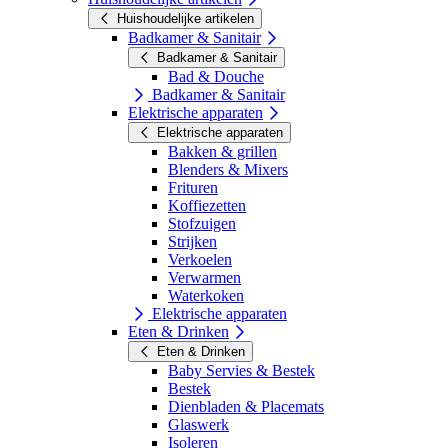
Huishoudelijke artikelen
Badkamer & Sanitair
Badkamer & Sanitair
Bad & Douche
Badkamer & Sanitair
Elektrische apparaten
Elektrische apparaten
Bakken & grillen
Blenders & Mixers
Frituren
Koffiezetten
Stofzuigen
Strijken
Verkoelen
Verwarmen
Waterkoken
Elektrische apparaten
Eten & Drinken
Eten & Drinken
Baby Servies & Bestek
Bestek
Dienbladen & Placemats
Glaswerk
Isoleren