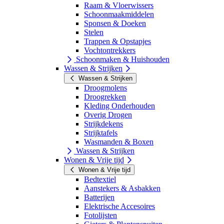
Raam & Vloerwissers
Schoonmaakmiddelen
Sponsen & Doeken
Stelen
Trappen & Opstapjes
Vochtontrekkers
Schoonmaken & Huishouden
Wassen & Strijken
Wassen & Strijken
Droogmolens
Droogrekken
Kleding Onderhouden
Overig Drogen
Strijkdekens
Strijktafels
Wasmanden & Boxen
Wassen & Strijken
Wonen & Vrije tijd
Wonen & Vrije tijd
Bedtextiel
Aanstekers & Asbakken
Batterijen
Elektrische Accesoires
Fotolijsten