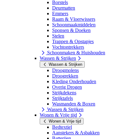
Borstels
Deurmatten
Emmers
Raam & Vloerwissers
Schoonmaakmiddelen
Sponsen & Doeken
Stelen
Trappen & Opstapjes
Vochtontrekkers
Schoonmaken & Huishouden
Wassen & Strijken
Wassen & Strijken
Droogmolens
Droogrekken
Kleding Onderhouden
Overig Drogen
Strijkdekens
Strijktafels
Wasmanden & Boxen
Wassen & Strijken
Wonen & Vrije tijd
Wonen & Vrije tijd
Bedtextiel
Aanstekers & Asbakken
Batterijen