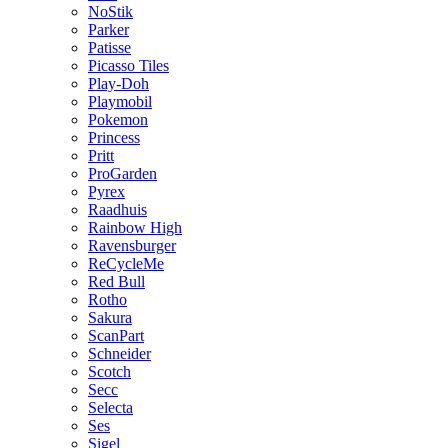
NoStik
Parker
Patisse
Picasso Tiles
Play-Doh
Playmobil
Pokemon
Princess
Pritt
ProGarden
Pyrex
Raadhuis
Rainbow High
Ravensburger
ReCycleMe
Red Bull
Rotho
Sakura
ScanPart
Schneider
Scotch
Secc
Selecta
Ses
Sigel