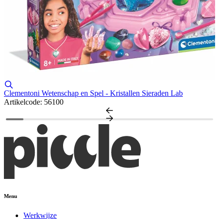
S
A
Clementoni Wetenschap en Spel - Kristallen Sieraden Lab
Artikelcode: 56100
Menu
Werkwijze