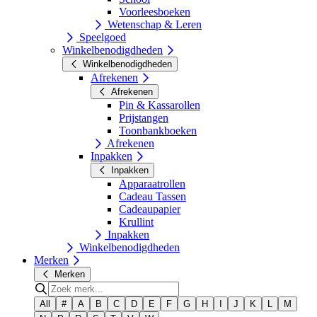
Voorleesboeken
Wetenschap & Leren
Speelgoed
Winkelbenodigdheden
Winkelbenodigdheden
Afrekenen
Afrekenen
Pin & Kassarollen
Prijstangen
Toonbankboeken
Afrekenen
Inpakken
Inpakken
Apparaatrollen
Cadeau Tassen
Cadeaupapier
Krullint
Inpakken
Winkelbenodigdheden
Merken
Merken
All
#
A
B
C
D
E
F
G
H
I
J
K
L
M