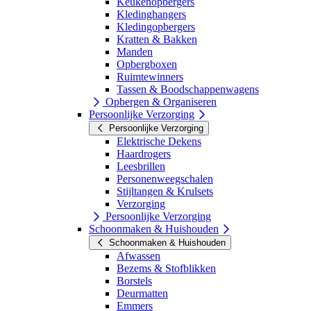
Keukenopbergers
Kledinghangers
Kledingopbergers
Kratten & Bakken
Manden
Opbergboxen
Ruimtewinners
Tassen & Boodschappenwagens
Opbergen & Organiseren
Persoonlijke Verzorging
Persoonlijke Verzorging
Elektrische Dekens
Haardrogers
Leesbrillen
Personenweegschalen
Stijltangen & Krulsets
Verzorging
Persoonlijke Verzorging
Schoonmaken & Huishouden
Schoonmaken & Huishouden
Afwassen
Bezems & Stofblikken
Borstels
Deurmatten
Emmers