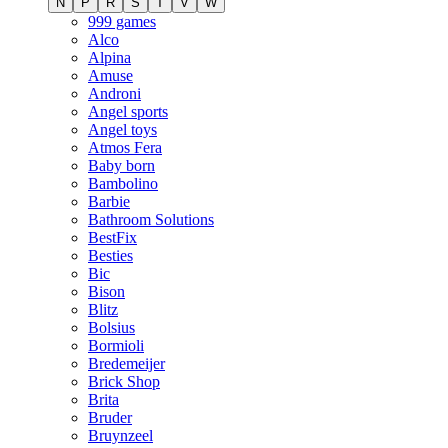
N
P
R
S
T
V
W
999 games
Alco
Alpina
Amuse
Androni
Angel sports
Angel toys
Atmos Fera
Baby born
Bambolino
Barbie
Bathroom Solutions
BestFix
Besties
Bic
Bison
Blitz
Bolsius
Bormioli
Bredemeijer
Brick Shop
Brita
Bruder
Bruynzeel