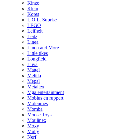
Kinzo
Klein
Kores
L.O.L. Suprise
LEGO
Leifheit
Leitz
Linea
Linen and More
Little tikes
Longfield
Luva
Mattel
Melitta
Mepal
Metaltex
Mga entertainment
Mobius en ruppert
Molenmes
Momba
Moose Toys
Moulinex
Moxy
Multy
Nerf