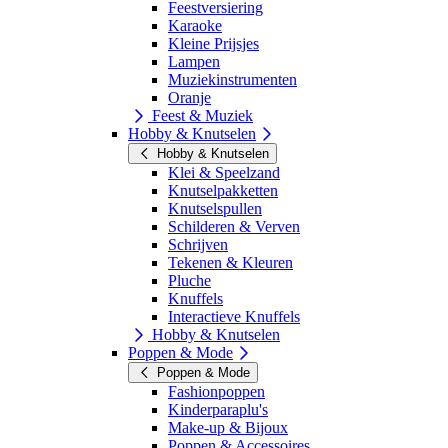
Feestversiering
Karaoke
Kleine Prijsjes
Lampen
Muziekinstrumenten
Oranje
Feest & Muziek
Hobby & Knutselen
Hobby & Knutselen
Klei & Speelzand
Knutselpakketten
Knutselspullen
Schilderen & Verven
Schrijven
Tekenen & Kleuren
Pluche
Knuffels
Interactieve Knuffels
Hobby & Knutselen
Poppen & Mode
Poppen & Mode
Fashionpoppen
Kinderparaplu's
Make-up & Bijoux
Poppen & Accessoires