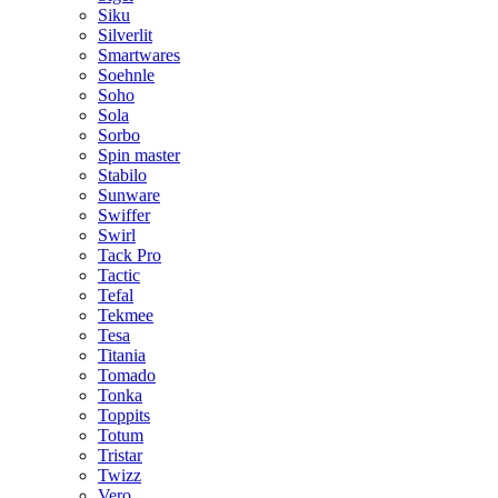
Siku
Silverlit
Smartwares
Soehnle
Soho
Sola
Sorbo
Spin master
Stabilo
Sunware
Swiffer
Swirl
Tack Pro
Tactic
Tefal
Tekmee
Tesa
Titania
Tomado
Tonka
Toppits
Totum
Tristar
Twizz
Vero