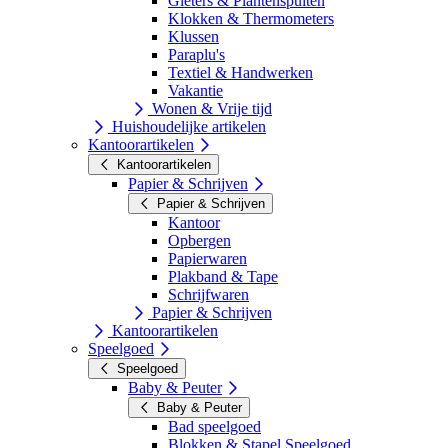
Gieters & Plantenspuiten
Klokken & Thermometers
Klussen
Paraplu's
Textiel & Handwerken
Vakantie
Wonen & Vrije tijd
Huishoudelijke artikelen
Kantoorartikelen
Kantoorartikelen
Papier & Schrijven
Papier & Schrijven
Kantoor
Opbergen
Papierwaren
Plakband & Tape
Schrijfwaren
Papier & Schrijven
Kantoorartikelen
Speelgoed
Speelgoed
Baby & Peuter
Baby & Peuter
Bad speelgoed
Blokken & Stapel Speelgoed