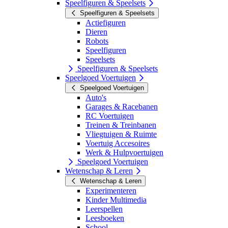
Speelfiguren & Speelsets
Speelfiguren & Speelsets
Actiefiguren
Dieren
Robots
Speelfiguren
Speelsets
Speelfiguren & Speelsets
Speelgoed Voertuigen
Speelgoed Voertuigen
Auto's
Garages & Racebanen
RC Voertuigen
Treinen & Treinbanen
Vliegtuigen & Ruimte
Voertuig Accesoires
Werk & Hulpvoertuigen
Speelgoed Voertuigen
Wetenschap & Leren
Wetenschap & Leren
Experimenteren
Kinder Multimedia
Leerspellen
Leesboeken
School