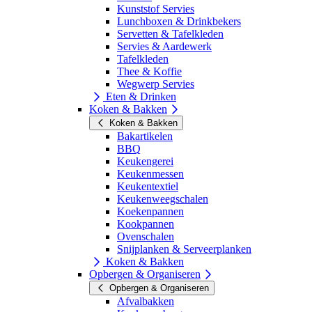
Kunststof Servies
Lunchboxen & Drinkbekers
Servetten & Tafelkleden
Servies & Aardewerk
Tafelkleden
Thee & Koffie
Wegwerp Servies
Eten & Drinken
Koken & Bakken
Koken & Bakken
Bakartikelen
BBQ
Keukengerei
Keukenmessen
Keukentextiel
Keukenweegschalen
Koekenpannen
Kookpannen
Ovenschalen
Snijplanken & Serveerplanken
Koken & Bakken
Opbergen & Organiseren
Opbergen & Organiseren
Afvalbakken