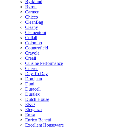
Byrklund
Byron
Carmen
Chicco
CleanBag
Cleany
Clementoni
Collall
Colombo
Countryfield
Crayola
Creall
Cuisine Performance
Curver
Day To Day
Don juan
Duni
Duracell
Duralex
Dutch House
EKO
Eleganza
Emsa
Enrico Benetti
Excellent Houseware