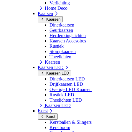
Verlichting
Home Deco
Kaarsen
Kaarsen
Dinerkaarsen
Geurkaarsen
Herdenkingslichten
Kaarsen Accesoires
Rustiek
Stompkaarsen
Theelichten
Kaarsen
Kaarsen LED
Kaarsen LED
Dinerkaarsen LED
Drijfkaarsen LED
Overige LED Kaarsen
Rustiek LED
Theelichten LED
Kaarsen LED
Kerst
Kerst
Kerstballen & Slingers
Kerstboom