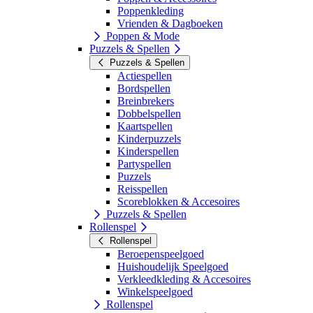
Poppenkleding
Vrienden & Dagboeken
Poppen & Mode
Puzzels & Spellen
Puzzels & Spellen
Actiespellen
Bordspellen
Breinbrekers
Dobbelspellen
Kaartspellen
Kinderpuzzels
Kinderspellen
Partyspellen
Puzzels
Reisspellen
Scoreblokken & Accesoires
Puzzels & Spellen
Rollenspel
Rollenspel
Beroepenspeelgoed
Huishoudelijk Speelgoed
Verkleedkleding & Accesoires
Winkelspeelgoed
Rollenspel