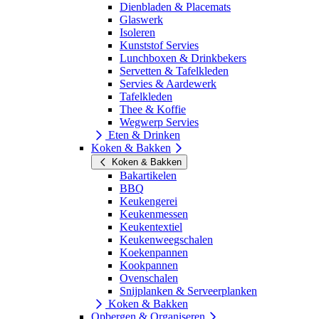
Dienbladen & Placemats
Glaswerk
Isoleren
Kunststof Servies
Lunchboxen & Drinkbekers
Servetten & Tafelkleden
Servies & Aardewerk
Tafelkleden
Thee & Koffie
Wegwerp Servies
Eten & Drinken
Koken & Bakken
Koken & Bakken
Bakartikelen
BBQ
Keukengerei
Keukenmessen
Keukentextiel
Keukenweegschalen
Koekenpannen
Kookpannen
Ovenschalen
Snijplanken & Serveerplanken
Koken & Bakken
Opbergen & Organiseren