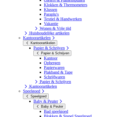
Gieters & Plantenspuiten
Klokken & Thermometers
Klussen
Paraplu's
Textiel & Handwerken
Vakantie
Wonen & Vrije tijd
Huishoudelijke artikelen
Kantoorartikelen
Kantoorartikelen
Papier & Schrijven
Papier & Schrijven
Kantoor
Opbergen
Papierwaren
Plakband & Tape
Schrijfwaren
Papier & Schrijven
Kantoorartikelen
Speelgoed
Speelgoed
Baby & Peuter
Baby & Peuter
Bad speelgoed
Blokken & Stapel Speelgoed