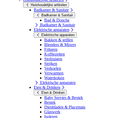
Huishoudelijke artikelen
Badkamer & Sanitair
Badkamer & Sanitair
Bad & Douche
Badkamer & Sanitair
Elektrische apparaten
Elektrische apparaten
Bakken & grillen
Blenders & Mixers
Frituren
Koffiezetten
Stofzuigen
Strijken
Verkoelen
Verwarmen
Waterkoken
Elektrische apparaten
Eten & Drinken
Eten & Drinken
Baby Servies & Bestek
Bestek
Dienbladen & Placemats
Glaswerk
Isoleren