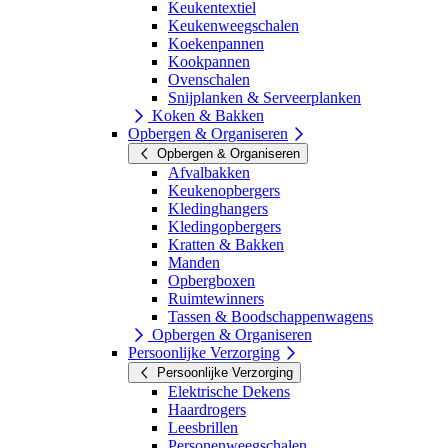
Keukentextiel
Keukenweegschalen
Koekenpannen
Kookpannen
Ovenschalen
Snijplanken & Serveerplanken
Koken & Bakken
Opbergen & Organiseren
Opbergen & Organiseren
Afvalbakken
Keukenopbergers
Kledinghangers
Kledingopbergers
Kratten & Bakken
Manden
Opbergboxen
Ruimtewinners
Tassen & Boodschappenwagens
Opbergen & Organiseren
Persoonlijke Verzorging
Persoonlijke Verzorging
Elektrische Dekens
Haardrogers
Leesbrillen
Personenweegschalen