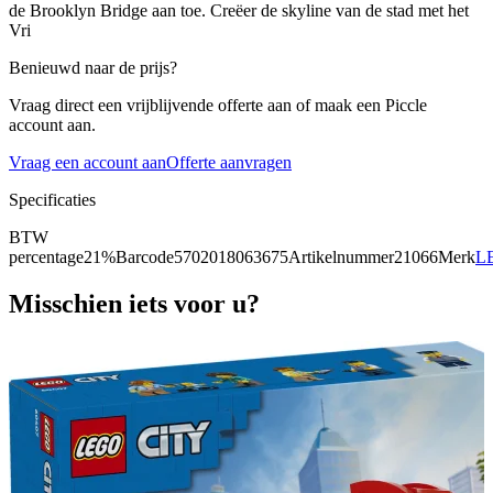
de Brooklyn Bridge aan toe. Creëer de skyline van de stad met het
Vri
Benieuwd naar de prijs?
Vraag direct een vrijblijvende offerte aan of maak een Piccle
account aan.
Vraag een account aan
Offerte aanvragen
Specificaties
BTW
percentage
21%
Barcode
5702018063675
Artikelnummer
21066
Merk
L
Misschien iets voor u?