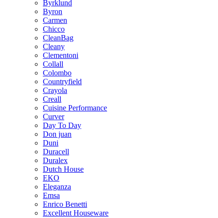
Byrklund
Byron
Carmen
Chicco
CleanBag
Cleany
Clementoni
Collall
Colombo
Countryfield
Crayola
Creall
Cuisine Performance
Curver
Day To Day
Don juan
Duni
Duracell
Duralex
Dutch House
EKO
Eleganza
Emsa
Enrico Benetti
Excellent Houseware