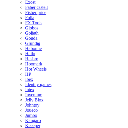
Exost
Faber castell
Fisher price
Folia
FX Tools
Globos
Goliath
Gouda
Grundig
Habonne
Hailo
Hasbro
Hoomark
Hot Wheels
HP
Ibex
Identity games
Intex
Inventum
Jelly Blox
Johntoy
Joueco
Jumbo
Kangaro
Keeeper