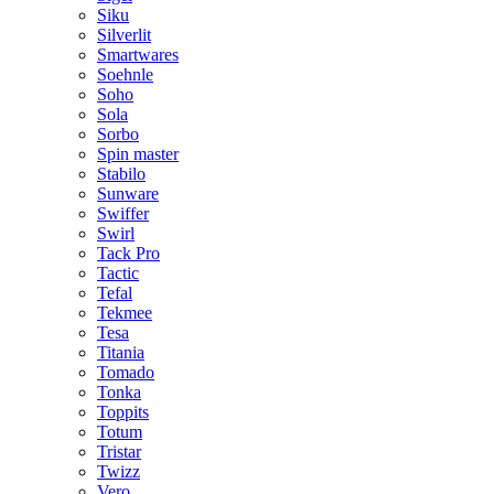
Siku
Silverlit
Smartwares
Soehnle
Soho
Sola
Sorbo
Spin master
Stabilo
Sunware
Swiffer
Swirl
Tack Pro
Tactic
Tefal
Tekmee
Tesa
Titania
Tomado
Tonka
Toppits
Totum
Tristar
Twizz
Vero