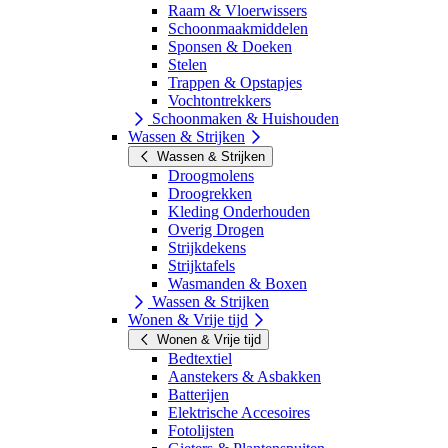
Raam & Vloerwissers
Schoonmaakmiddelen
Sponsen & Doeken
Stelen
Trappen & Opstapjes
Vochtontrekkers
Schoonmaken & Huishouden
Wassen & Strijken
Wassen & Strijken
Droogmolens
Droogrekken
Kleding Onderhouden
Overig Drogen
Strijkdekens
Strijktafels
Wasmanden & Boxen
Wassen & Strijken
Wonen & Vrije tijd
Wonen & Vrije tijd
Bedtextiel
Aanstekers & Asbakken
Batterijen
Elektrische Accesoires
Fotolijsten