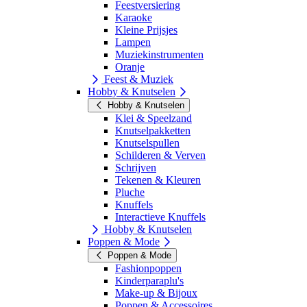
Feestversiering
Karaoke
Kleine Prijsjes
Lampen
Muziekinstrumenten
Oranje
Feest & Muziek
Hobby & Knutselen
Hobby & Knutselen
Klei & Speelzand
Knutselpakketten
Knutselspullen
Schilderen & Verven
Schrijven
Tekenen & Kleuren
Pluche
Knuffels
Interactieve Knuffels
Hobby & Knutselen
Poppen & Mode
Poppen & Mode
Fashionpoppen
Kinderparaplu's
Make-up & Bijoux
Poppen & Accessoires