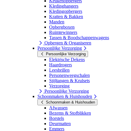
Keukenopbergers
Kledinghangers
Kledingopbergers
Kratten & Bakken
Manden
Opbergboxen
Ruimtewinners
Tassen & Boodschappenwagens
Opbergen & Organiseren
Persoonlijke Verzorging
Persoonlijke Verzorging
Elektrische Dekens
Haardrogers
Leesbrillen
Personenweegschalen
Stijltangen & Krulsets
Verzorging
Persoonlijke Verzorging
Schoonmaken & Huishouden
Schoonmaken & Huishouden
Afwassen
Bezems & Stofblikken
Borstels
Deurmatten
Emmers