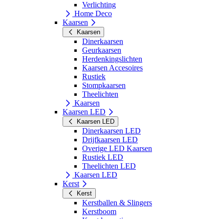
Verlichting
Home Deco
Kaarsen
Kaarsen
Dinerkaarsen
Geurkaarsen
Herdenkingslichten
Kaarsen Accesoires
Rustiek
Stompkaarsen
Theelichten
Kaarsen
Kaarsen LED
Kaarsen LED
Dinerkaarsen LED
Drijfkaarsen LED
Overige LED Kaarsen
Rustiek LED
Theelichten LED
Kaarsen LED
Kerst
Kerst
Kerstballen & Slingers
Kerstboom