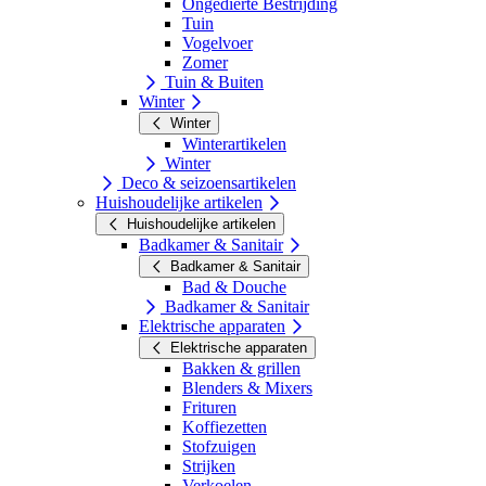
Ongedierte Bestrijding
Tuin
Vogelvoer
Zomer
Tuin & Buiten
Winter
Winter
Winterartikelen
Winter
Deco & seizoensartikelen
Huishoudelijke artikelen
Huishoudelijke artikelen
Badkamer & Sanitair
Badkamer & Sanitair
Bad & Douche
Badkamer & Sanitair
Elektrische apparaten
Elektrische apparaten
Bakken & grillen
Blenders & Mixers
Frituren
Koffiezetten
Stofzuigen
Strijken
Verkoelen