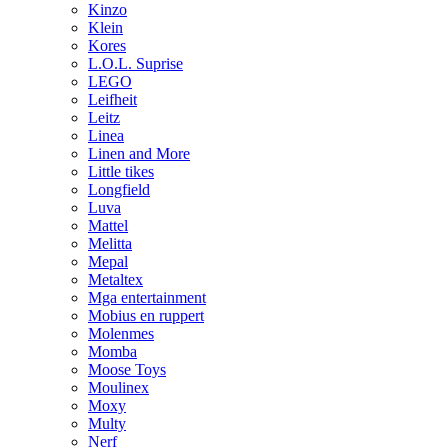
Kinzo
Klein
Kores
L.O.L. Suprise
LEGO
Leifheit
Leitz
Linea
Linen and More
Little tikes
Longfield
Luva
Mattel
Melitta
Mepal
Metaltex
Mga entertainment
Mobius en ruppert
Molenmes
Momba
Moose Toys
Moulinex
Moxy
Multy
Nerf