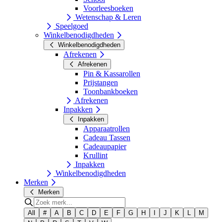
Voorleesboeken
Wetenschap & Leren
Speelgoed
Winkelbenodigdheden
Winkelbenodigdheden
Afrekenen
Afrekenen
Pin & Kassarollen
Prijstangen
Toonbankboeken
Afrekenen
Inpakken
Inpakken
Apparaatrollen
Cadeau Tassen
Cadeaupapier
Krullint
Inpakken
Winkelbenodigdheden
Merken
Merken
All
#
A
B
C
D
E
F
G
H
I
J
K
L
M