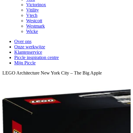
Victorinox
Vitility
Vtech
Westcott
Westmark
Wicke
Over ons
Onze werkwijze
Klantenservice
Piccle inspiration centre
Mijn Piccle
LEGO Architecture New York City – The Big Apple