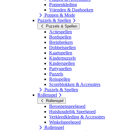
Poppenkleding
Vrienden & Dagboeken
Poppen & Mode
Puzzels & Spellen
Puzzels & Spellen
Actiespellen
Bordspellen
Breinbrekers
Dobbelspellen
Kaartspellen
Kinderpuzzels
Kinderspellen
Partyspellen
Puzzels
Reisspellen
Scoreblokken & Accesoires
Puzzels & Spellen
Rollenspel
Rollenspel
Beroepenspeelgoed
Huishoudelijk Speelgoed
Verkleedkleding & Accesoires
Winkelspeelgoed
Rollenspel