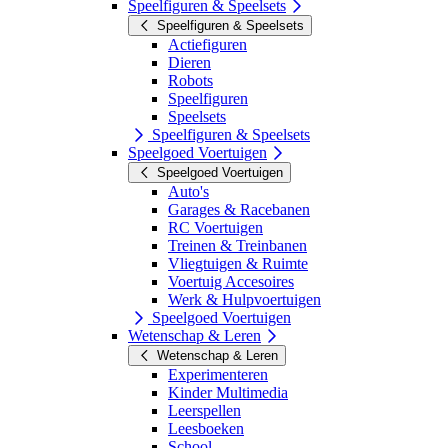
Speelfiguren & Speelsets
Speelfiguren & Speelsets
Actiefiguren
Dieren
Robots
Speelfiguren
Speelsets
Speelfiguren & Speelsets
Speelgoed Voertuigen
Speelgoed Voertuigen
Auto's
Garages & Racebanen
RC Voertuigen
Treinen & Treinbanen
Vliegtuigen & Ruimte
Voertuig Accesoires
Werk & Hulpvoertuigen
Speelgoed Voertuigen
Wetenschap & Leren
Wetenschap & Leren
Experimenteren
Kinder Multimedia
Leerspellen
Leesboeken
School