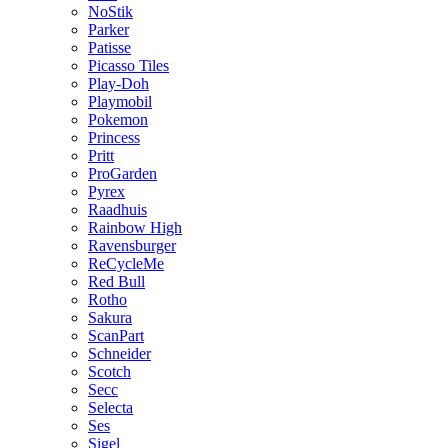
NoStik
Parker
Patisse
Picasso Tiles
Play-Doh
Playmobil
Pokemon
Princess
Pritt
ProGarden
Pyrex
Raadhuis
Rainbow High
Ravensburger
ReCycleMe
Red Bull
Rotho
Sakura
ScanPart
Schneider
Scotch
Secc
Selecta
Ses
Sigel