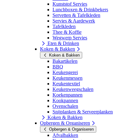
Kunststof Servies
Lunchboxen & Drinkbekers
Servetten & Tafelkleden
Servies & Aardewerk
Tafelkleden
Thee & Koffie
Wegwerp Servies
Eten & Drinken
Koken & Bakken
Koken & Bakken
Bakartikelen
BBQ
Keukengerei
Keukenmessen
Keukentextiel
Keukenweegschalen
Koekenpannen
Kookpannen
Ovenschalen
Snijplanken & Serveerplanken
Koken & Bakken
Opbergen & Organiseren
Opbergen & Organiseren
Afvalbakken