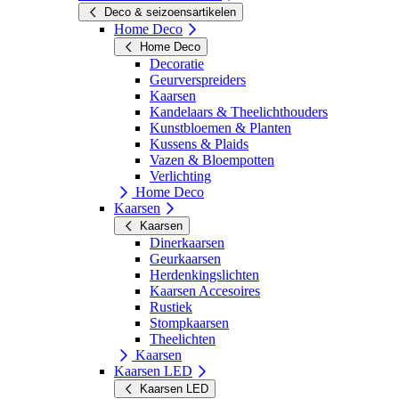
Deco & seizoensartikelen
Home Deco
Home Deco
Decoratie
Geurverspreiders
Kaarsen
Kandelaars & Theelichthouders
Kunstbloemen & Planten
Kussens & Plaids
Vazen & Bloempotten
Verlichting
Home Deco
Kaarsen
Kaarsen
Dinerkaarsen
Geurkaarsen
Herdenkingslichten
Kaarsen Accesoires
Rustiek
Stompkaarsen
Theelichten
Kaarsen
Kaarsen LED
Kaarsen LED