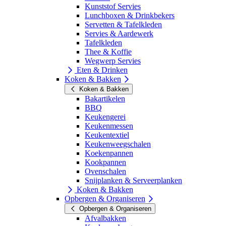
Kunststof Servies
Lunchboxen & Drinkbekers
Servetten & Tafelkleden
Servies & Aardewerk
Tafelkleden
Thee & Koffie
Wegwerp Servies
Eten & Drinken
Koken & Bakken
Koken & Bakken
Bakartikelen
BBQ
Keukengerei
Keukenmessen
Keukentextiel
Keukenweegschalen
Koekenpannen
Kookpannen
Ovenschalen
Snijplanken & Serveerplanken
Koken & Bakken
Opbergen & Organiseren
Opbergen & Organiseren
Afvalbakken