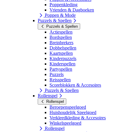
Poppenkleding
Vrienden & Dagboeken
Poppen & Mode
Puzzels & Spellen
Puzzels & Spellen
Actiespellen
Bordspellen
Breinbrekers
Dobbelspellen
Kaartspellen
Kinderpuzzels
Kinderspellen
Partyspellen
Puzzels
Reisspellen
Scoreblokken & Accesoires
Puzzels & Spellen
Rollenspel
Rollenspel
Beroepenspeelgoed
Huishoudelijk Speelgoed
Verkleedkleding & Accesoires
Winkelspeelgoed
Rollenspel