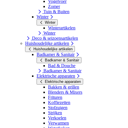
Vogelvoer
Zomer
Tuin & Buiten
Winter
Winter
Winterartikelen
Winter
Deco & seizoensartikelen
Huishoudelijke artikelen
Huishoudelijke artikelen
Badkamer & Sanitair
Badkamer & Sanitair
Bad & Douche
Badkamer & Sanitair
Elektrische apparaten
Elektrische apparaten
Bakken & grillen
Blenders & Mixers
Frituren
Koffiezetten
Stofzuigen
Strijken
Verkoelen
Verwarmen