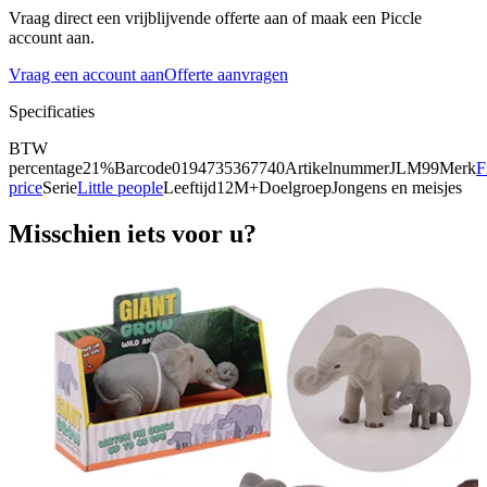
Vraag direct een vrijblijvende offerte aan of maak een Piccle
account aan.
Vraag een account aan
Offerte aanvragen
Specificaties
BTW
percentage
21%
Barcode
0194735367740
Artikelnummer
JLM99
Merk
F
price
Serie
Little people
Leeftijd
12M+
Doelgroep
Jongens en meisjes
Misschien iets voor u?