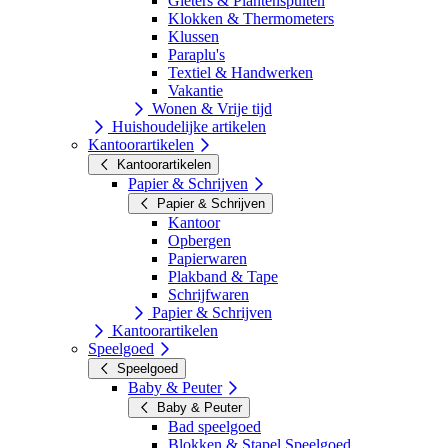
Gieters & Plantenspuiten
Klokken & Thermometers
Klussen
Paraplu's
Textiel & Handwerken
Vakantie
Wonen & Vrije tijd
Huishoudelijke artikelen
Kantoorartikelen
Kantoorartikelen
Papier & Schrijven
Papier & Schrijven
Kantoor
Opbergen
Papierwaren
Plakband & Tape
Schrijfwaren
Papier & Schrijven
Kantoorartikelen
Speelgoed
Speelgoed
Baby & Peuter
Baby & Peuter
Bad speelgoed
Blokken & Stapel Speelgoed