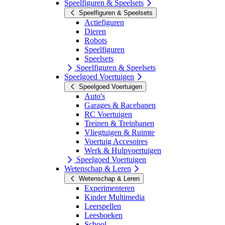
Speelfiguren & Speelsets
Speelfiguren & Speelsets
Actiefiguren
Dieren
Robots
Speelfiguren
Speelsets
Speelfiguren & Speelsets
Speelgoed Voertuigen
Speelgoed Voertuigen
Auto's
Garages & Racebanen
RC Voertuigen
Treinen & Treinbanen
Vliegtuigen & Ruimte
Voertuig Accesoires
Werk & Hulpvoertuigen
Speelgoed Voertuigen
Wetenschap & Leren
Wetenschap & Leren
Experimenteren
Kinder Multimedia
Leerspellen
Leesboeken
School