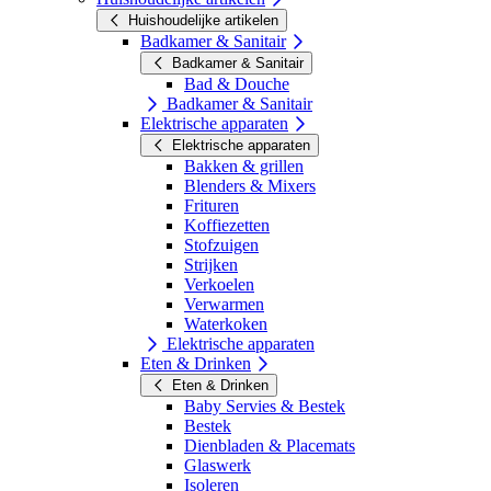
Huishoudelijke artikelen
Badkamer & Sanitair
Badkamer & Sanitair
Bad & Douche
Badkamer & Sanitair
Elektrische apparaten
Elektrische apparaten
Bakken & grillen
Blenders & Mixers
Frituren
Koffiezetten
Stofzuigen
Strijken
Verkoelen
Verwarmen
Waterkoken
Elektrische apparaten
Eten & Drinken
Eten & Drinken
Baby Servies & Bestek
Bestek
Dienbladen & Placemats
Glaswerk
Isoleren