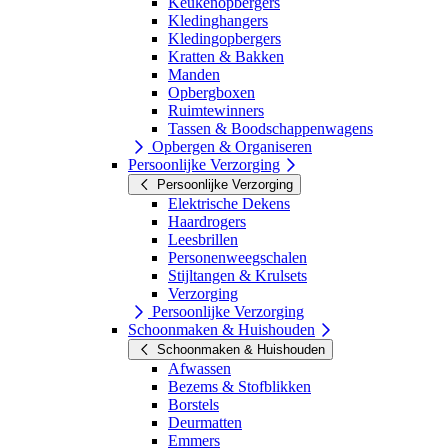
Keukenopbergers
Kledinghangers
Kledingopbergers
Kratten & Bakken
Manden
Opbergboxen
Ruimtewinners
Tassen & Boodschappenwagens
Opbergen & Organiseren
Persoonlijke Verzorging
Persoonlijke Verzorging
Elektrische Dekens
Haardrogers
Leesbrillen
Personenweegschalen
Stijltangen & Krulsets
Verzorging
Persoonlijke Verzorging
Schoonmaken & Huishouden
Schoonmaken & Huishouden
Afwassen
Bezems & Stofblikken
Borstels
Deurmatten
Emmers