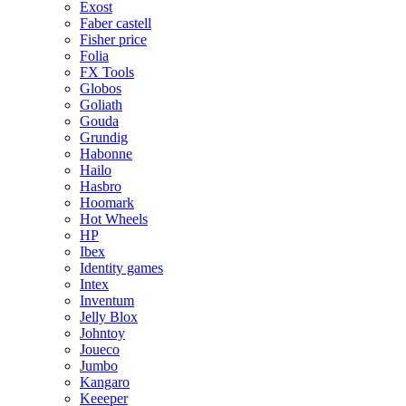
Exost
Faber castell
Fisher price
Folia
FX Tools
Globos
Goliath
Gouda
Grundig
Habonne
Hailo
Hasbro
Hoomark
Hot Wheels
HP
Ibex
Identity games
Intex
Inventum
Jelly Blox
Johntoy
Joueco
Jumbo
Kangaro
Keeeper