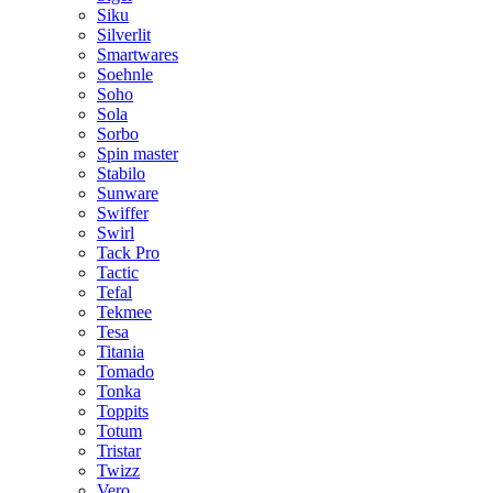
Siku
Silverlit
Smartwares
Soehnle
Soho
Sola
Sorbo
Spin master
Stabilo
Sunware
Swiffer
Swirl
Tack Pro
Tactic
Tefal
Tekmee
Tesa
Titania
Tomado
Tonka
Toppits
Totum
Tristar
Twizz
Vero