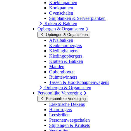
Koekenpannen
Kookpannen
Ovenschalen
Snijplanken & Serveerplanken
Koken & Bakken
Opbergen & Organiseren
Opbergen & Organiseren
Afvalbakken
Keukenopbergers
Kledinghangers
Kledingopbergers
Kratten & Bakken
Manden
Opbergboxen
Ruimtewinners
Tassen & Boodschappenwagens
Opbergen & Organiseren
Persoonlijke Verzorging
Persoonlijke Verzorging
Elektrische Dekens
Haardrogers
Leesbrillen
Personenweegschalen
Stijltangen & Krulsets
Verzorging