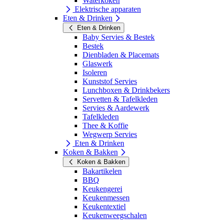
Waterkoken
Elektrische apparaten
Eten & Drinken
Eten & Drinken
Baby Servies & Bestek
Bestek
Dienbladen & Placemats
Glaswerk
Isoleren
Kunststof Servies
Lunchboxen & Drinkbekers
Servetten & Tafelkleden
Servies & Aardewerk
Tafelkleden
Thee & Koffie
Wegwerp Servies
Eten & Drinken
Koken & Bakken
Koken & Bakken
Bakartikelen
BBQ
Keukengerei
Keukenmessen
Keukentextiel
Keukenweegschalen