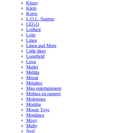
Kinzo
Klein
Kores
L.O.L. Suprise
LEGO
Leifheit
Leitz
Linea
Linen and More
Little tikes
Longfield
Luva
Mattel
Melitta
Mepal
Metaltex
Mga entertainment
Mobius en ruppert
Molenmes
Momba
Moose Toys
Moulinex
Moxy
Multy
Nerf