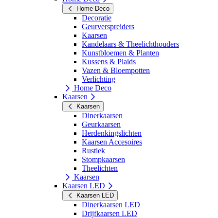
Home Deco
Decoratie
Geurverspreiders
Kaarsen
Kandelaars & Theelichthouders
Kunstbloemen & Planten
Kussens & Plaids
Vazen & Bloempotten
Verlichting
Home Deco
Kaarsen
Kaarsen
Dinerkaarsen
Geurkaarsen
Herdenkingslichten
Kaarsen Accesoires
Rustiek
Stompkaarsen
Theelichten
Kaarsen
Kaarsen LED
Kaarsen LED
Dinerkaarsen LED
Drijfkaarsen LED