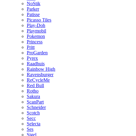
NoStik
Parker
Patisse
Picasso Tiles
Play-Doh
Playmobil
Pokemon
Princess
Pritt
ProGarden
Pyrex
Raadhuis
Rainbow High
Ravensburger
ReCycleMe
Red Bull
Rotho
Sakura
ScanPart
Schneider
Scotch
Secc
Selecta
Ses
Sigel