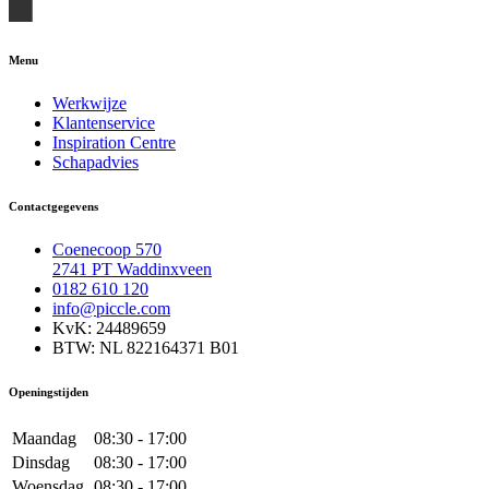
Menu
Werkwijze
Klantenservice
Inspiration Centre
Schapadvies
Contactgegevens
Coenecoop 570
2741 PT Waddinxveen
0182 610 120
info@piccle.com
KvK: 24489659
BTW: NL 822164371 B01
Openingstijden
Maandag
08:30 - 17:00
Dinsdag
08:30 - 17:00
Woensdag
08:30 - 17:00