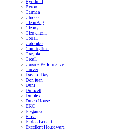
Byrklund
Byron
Carmen
Chicco
CleanBag
Cleany
Clementoni
Collall
Colombo
Countryfield
Crayola
Creall
Cuisine Performance
Curver
Day To Day
Don juan
Duni
Duracell
Duralex
Dutch House
EKO
Eleganza
Emsa
Enrico Benetti
Excellent Houseware