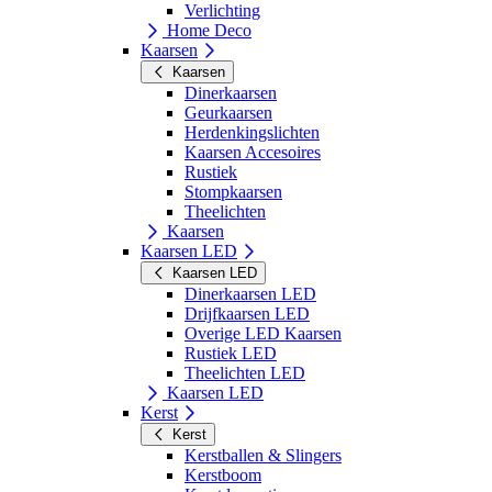
Verlichting
Home Deco
Kaarsen
Kaarsen
Dinerkaarsen
Geurkaarsen
Herdenkingslichten
Kaarsen Accesoires
Rustiek
Stompkaarsen
Theelichten
Kaarsen
Kaarsen LED
Kaarsen LED
Dinerkaarsen LED
Drijfkaarsen LED
Overige LED Kaarsen
Rustiek LED
Theelichten LED
Kaarsen LED
Kerst
Kerst
Kerstballen & Slingers
Kerstboom