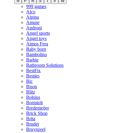
N
P
R
S
T
V
W
999 games
Alco
Alpina
Amuse
Androni
Angel sports
Angel toys
Atmos Fera
Baby born
Bambolino
Barbie
Bathroom Solutions
BestFix
Besties
Bic
Bison
Blitz
Bolsius
Bormioli
Bredemeijer
Brick Shop
Brita
Bruder
Bruynzeel