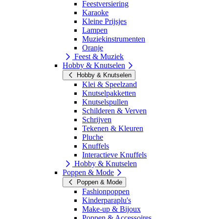
Feestversiering
Karaoke
Kleine Prijsjes
Lampen
Muziekinstrumenten
Oranje
Feest & Muziek
Hobby & Knutselen
Hobby & Knutselen
Klei & Speelzand
Knutselpakketten
Knutselspullen
Schilderen & Verven
Schrijven
Tekenen & Kleuren
Pluche
Knuffels
Interactieve Knuffels
Hobby & Knutselen
Poppen & Mode
Poppen & Mode
Fashionpoppen
Kinderparaplu's
Make-up & Bijoux
Poppen & Accessoires