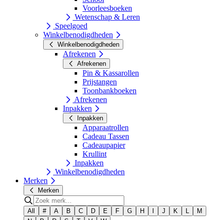
Voorleesboeken
Wetenschap & Leren
Speelgoed
Winkelbenodigdheden
Winkelbenodigdheden
Afrekenen
Afrekenen
Pin & Kassarollen
Prijstangen
Toonbankboeken
Afrekenen
Inpakken
Inpakken
Apparaatrollen
Cadeau Tassen
Cadeaupapier
Krullint
Inpakken
Winkelbenodigdheden
Merken
Merken
All
#
A
B
C
D
E
F
G
H
I
J
K
L
M