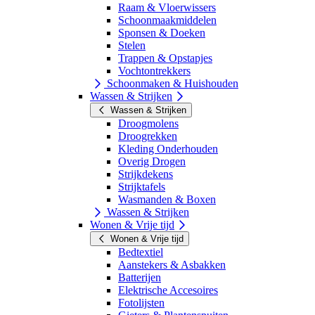
Raam & Vloerwissers
Schoonmaakmiddelen
Sponsen & Doeken
Stelen
Trappen & Opstapjes
Vochtontrekkers
Schoonmaken & Huishouden
Wassen & Strijken
Wassen & Strijken
Droogmolens
Droogrekken
Kleding Onderhouden
Overig Drogen
Strijkdekens
Strijktafels
Wasmanden & Boxen
Wassen & Strijken
Wonen & Vrije tijd
Wonen & Vrije tijd
Bedtextiel
Aanstekers & Asbakken
Batterijen
Elektrische Accesoires
Fotolijsten