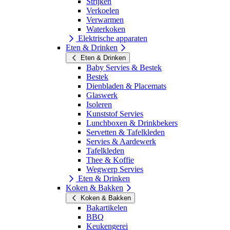
Strijken
Verkoelen
Verwarmen
Waterkoken
Elektrische apparaten
Eten & Drinken
Eten & Drinken
Baby Servies & Bestek
Bestek
Dienbladen & Placemats
Glaswerk
Isoleren
Kunststof Servies
Lunchboxen & Drinkbekers
Servetten & Tafelkleden
Servies & Aardewerk
Tafelkleden
Thee & Koffie
Wegwerp Servies
Eten & Drinken
Koken & Bakken
Koken & Bakken
Bakartikelen
BBQ
Keukengerei