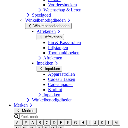
Voorleesboeken
Wetenschap & Leren
Speelgoed
Winkelbenodigdheden
Winkelbenodigdheden
Afrekenen
Afrekenen
Pin & Kassarollen
Prijstangen
Toonbankboeken
Afrekenen
Inpakken
Inpakken
Apparaatrollen
Cadeau Tassen
Cadeaupapier
Krullint
Inpakken
Winkelbenodigdheden
Merken
Merken
All
#
A
B
C
D
E
F
G
H
I
J
K
L
M