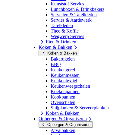
Kunststof Servies
Lunchboxen & Drinkbekers
Servetten & Tafelkleden
Servies & Aardewerk
Tafelkleden
Thee & Koffie
Wegwerp Servies
Eten & Drinken
Koken & Bakken
Koken & Bakken
Bakartikelen
BBQ
Keukengerei
Keukenmessen
Keukentextiel
Keukenweegschalen
Koekenpannen
Kookpannen
Ovenschalen
Snijplanken & Serveerplanken
Koken & Bakken
Opbergen & Organiseren
Opbergen & Organiseren
Afvalbakken