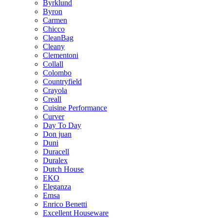
Byrklund
Byron
Carmen
Chicco
CleanBag
Cleany
Clementoni
Collall
Colombo
Countryfield
Crayola
Creall
Cuisine Performance
Curver
Day To Day
Don juan
Duni
Duracell
Duralex
Dutch House
EKO
Eleganza
Emsa
Enrico Benetti
Excellent Houseware