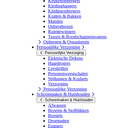
Keukenopbergers
Kledinghangers
Kledingopbergers
Kratten & Bakken
Manden
Opbergboxen
Ruimtewinners
Tassen & Boodschappenwagens
Opbergen & Organiseren
Persoonlijke Verzorging
Persoonlijke Verzorging
Elektrische Dekens
Haardrogers
Leesbrillen
Personenweegschalen
Stijltangen & Krulsets
Verzorging
Persoonlijke Verzorging
Schoonmaken & Huishouden
Schoonmaken & Huishouden
Afwassen
Bezems & Stofblikken
Borstels
Deurmatten
Emmers