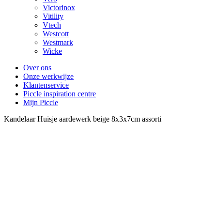
Victorinox
Vitility
Vtech
Westcott
Westmark
Wicke
Over ons
Onze werkwijze
Klantenservice
Piccle inspiration centre
Mijn Piccle
Kandelaar Huisje aardewerk beige 8x3x7cm assorti