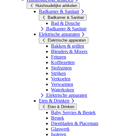
Huishoudelijke artikelen
Badkamer & Sanitair
Badkamer & Sanitair
Bad & Douche
Badkamer & Sanitair
Elektrische apparaten
Elektrische apparaten
Bakken & grillen
Blenders & Mixers
Frituren
Koffiezetten
Stofzuigen
Strijken
Verkoelen
Verwarmen
Waterkoken
Elektrische apparaten
Eten & Drinken
Eten & Drinken
Baby Servies & Bestek
Bestek
Dienbladen & Placemats
Glaswerk
Isoleren