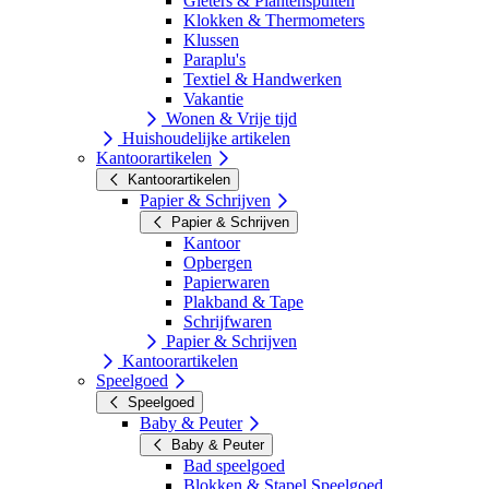
Gieters & Plantenspuiten
Klokken & Thermometers
Klussen
Paraplu's
Textiel & Handwerken
Vakantie
Wonen & Vrije tijd
Huishoudelijke artikelen
Kantoorartikelen
Kantoorartikelen
Papier & Schrijven
Papier & Schrijven
Kantoor
Opbergen
Papierwaren
Plakband & Tape
Schrijfwaren
Papier & Schrijven
Kantoorartikelen
Speelgoed
Speelgoed
Baby & Peuter
Baby & Peuter
Bad speelgoed
Blokken & Stapel Speelgoed