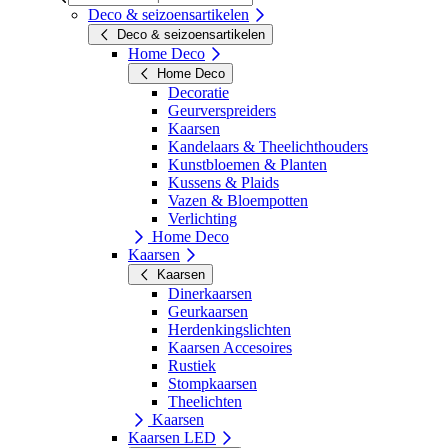
Deco & seizoensartikelen
Deco & seizoensartikelen
Home Deco
Home Deco
Decoratie
Geurverspreiders
Kaarsen
Kandelaars & Theelichthouders
Kunstbloemen & Planten
Kussens & Plaids
Vazen & Bloempotten
Verlichting
Home Deco
Kaarsen
Kaarsen
Dinerkaarsen
Geurkaarsen
Herdenkingslichten
Kaarsen Accesoires
Rustiek
Stompkaarsen
Theelichten
Kaarsen
Kaarsen LED