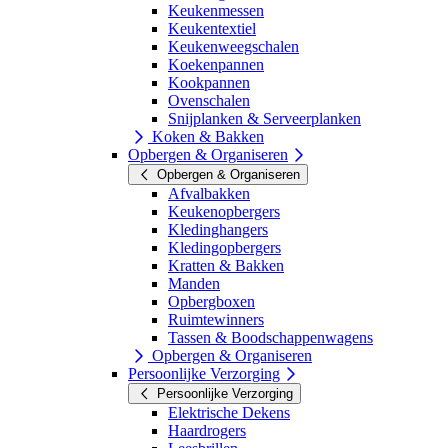
Keukenmessen
Keukentextiel
Keukenweegschalen
Koekenpannen
Kookpannen
Ovenschalen
Snijplanken & Serveerplanken
Koken & Bakken
Opbergen & Organiseren
Opbergen & Organiseren
Afvalbakken
Keukenopbergers
Kledinghangers
Kledingopbergers
Kratten & Bakken
Manden
Opbergboxen
Ruimtewinners
Tassen & Boodschappenwagens
Opbergen & Organiseren
Persoonlijke Verzorging
Persoonlijke Verzorging
Elektrische Dekens
Haardrogers