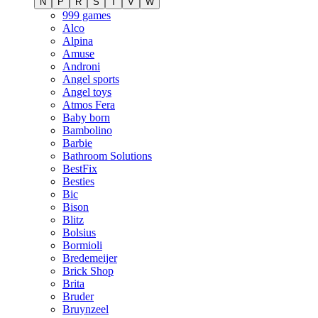
N
P
R
S
T
V
W
999 games
Alco
Alpina
Amuse
Androni
Angel sports
Angel toys
Atmos Fera
Baby born
Bambolino
Barbie
Bathroom Solutions
BestFix
Besties
Bic
Bison
Blitz
Bolsius
Bormioli
Bredemeijer
Brick Shop
Brita
Bruder
Bruynzeel