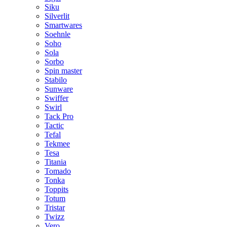
Siku
Silverlit
Smartwares
Soehnle
Soho
Sola
Sorbo
Spin master
Stabilo
Sunware
Swiffer
Swirl
Tack Pro
Tactic
Tefal
Tekmee
Tesa
Titania
Tomado
Tonka
Toppits
Totum
Tristar
Twizz
Vero