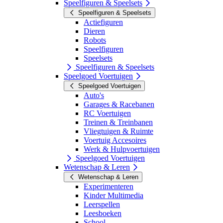
Speelfiguren & Speelsets
Speelfiguren & Speelsets
Actiefiguren
Dieren
Robots
Speelfiguren
Speelsets
Speelfiguren & Speelsets
Speelgoed Voertuigen
Speelgoed Voertuigen
Auto's
Garages & Racebanen
RC Voertuigen
Treinen & Treinbanen
Vliegtuigen & Ruimte
Voertuig Accesoires
Werk & Hulpvoertuigen
Speelgoed Voertuigen
Wetenschap & Leren
Wetenschap & Leren
Experimenteren
Kinder Multimedia
Leerspellen
Leesboeken
School