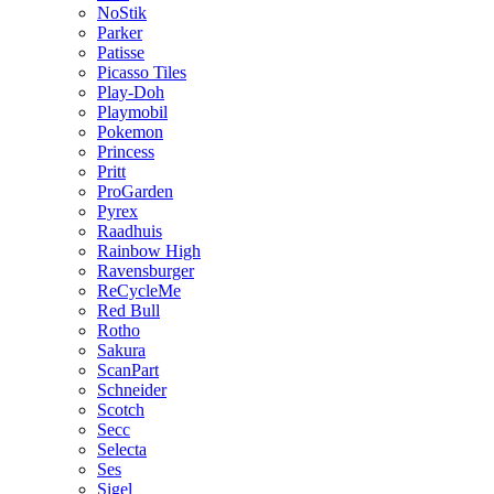
NoStik
Parker
Patisse
Picasso Tiles
Play-Doh
Playmobil
Pokemon
Princess
Pritt
ProGarden
Pyrex
Raadhuis
Rainbow High
Ravensburger
ReCycleMe
Red Bull
Rotho
Sakura
ScanPart
Schneider
Scotch
Secc
Selecta
Ses
Sigel