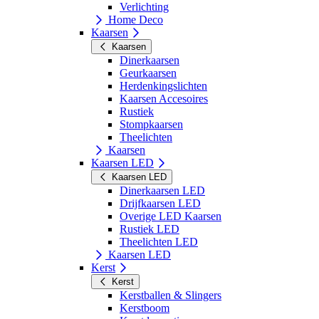
Verlichting
Home Deco
Kaarsen
Kaarsen
Dinerkaarsen
Geurkaarsen
Herdenkingslichten
Kaarsen Accesoires
Rustiek
Stompkaarsen
Theelichten
Kaarsen
Kaarsen LED
Kaarsen LED
Dinerkaarsen LED
Drijfkaarsen LED
Overige LED Kaarsen
Rustiek LED
Theelichten LED
Kaarsen LED
Kerst
Kerst
Kerstballen & Slingers
Kerstboom