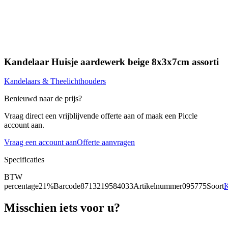
Kandelaar Huisje aardewerk beige 8x3x7cm assorti
Kandelaars & Theelichthouders
Benieuwd naar de prijs?
Vraag direct een vrijblijvende offerte aan of maak een Piccle
account aan.
Vraag een account aan
Offerte aanvragen
Specificaties
BTW
percentage
21%
Barcode
8713219584033
Artikelnummer
095775
Soort
K
Misschien iets voor u?