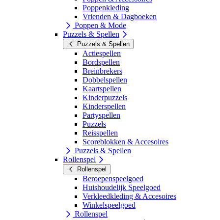
Poppenkleding
Vrienden & Dagboeken
Poppen & Mode
Puzzels & Spellen
Puzzels & Spellen
Actiespellen
Bordspellen
Breinbrekers
Dobbelspellen
Kaartspellen
Kinderpuzzels
Kinderspellen
Partyspellen
Puzzels
Reisspellen
Scoreblokken & Accesoires
Puzzels & Spellen
Rollenspel
Rollenspel
Beroepenspeelgoed
Huishoudelijk Speelgoed
Verkleedkleding & Accesoires
Winkelspeelgoed
Rollenspel