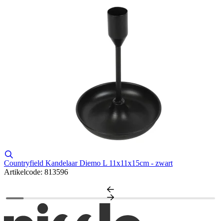
Countryfield Kandelaar Diemo L 11x11x15cm - zwart
V
Artikelcode: 813596
T
A