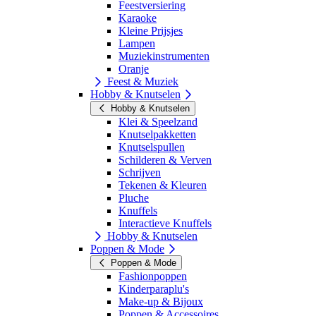
Feestversiering
Karaoke
Kleine Prijsjes
Lampen
Muziekinstrumenten
Oranje
Feest & Muziek
Hobby & Knutselen
Hobby & Knutselen
Klei & Speelzand
Knutselpakketten
Knutselspullen
Schilderen & Verven
Schrijven
Tekenen & Kleuren
Pluche
Knuffels
Interactieve Knuffels
Hobby & Knutselen
Poppen & Mode
Poppen & Mode
Fashionpoppen
Kinderparaplu's
Make-up & Bijoux
Poppen & Accessoires