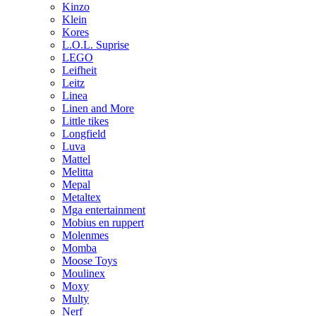
Kinzo
Klein
Kores
L.O.L. Suprise
LEGO
Leifheit
Leitz
Linea
Linen and More
Little tikes
Longfield
Luva
Mattel
Melitta
Mepal
Metaltex
Mga entertainment
Mobius en ruppert
Molenmes
Momba
Moose Toys
Moulinex
Moxy
Multy
Nerf