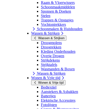
Raam & Vloerwissers
Schoonmaakmiddelen
Sponsen & Doeken
Stelen
Trappen & Opstapjes
Vochtontrekkers
Schoonmaken & Huishouden
Wassen & Strijken
Wassen & Strijken
Droogmolens
Droogrekken
Kleding Onderhouden
Overig Drogen
Strijkdekens
Strijktafels
Wasmanden & Boxen
Wassen & Strijken
Wonen & Vrije tijd
Wonen & Vrije tijd
Bedtextiel
Aanstekers & Asbakken
Batterijen
Elektrische Accesoires
Fotolijsten