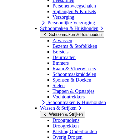
Leesbrillen
Personenweegschalen
Stijltangen & Krulsets
Verzorging
Persoonlijke Verzorging
Schoonmaken & Huishouden
Schoonmaken & Huishouden
Afwassen
Bezems & Stofblikken
Borstels
Deurmatten
Emmers
Raam & Vloerwissers
Schoonmaakmiddelen
Sponsen & Doeken
Stelen
Trappen & Opstapjes
Vochtontrekkers
Schoonmaken & Huishouden
Wassen & Strijken
Wassen & Strijken
Droogmolens
Droogrekken
Kleding Onderhouden
Overig Drogen