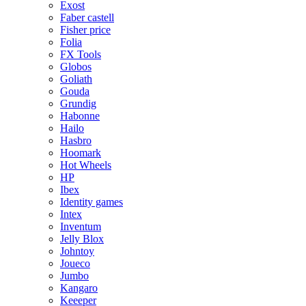
Exost
Faber castell
Fisher price
Folia
FX Tools
Globos
Goliath
Gouda
Grundig
Habonne
Hailo
Hasbro
Hoomark
Hot Wheels
HP
Ibex
Identity games
Intex
Inventum
Jelly Blox
Johntoy
Joueco
Jumbo
Kangaro
Keeeper