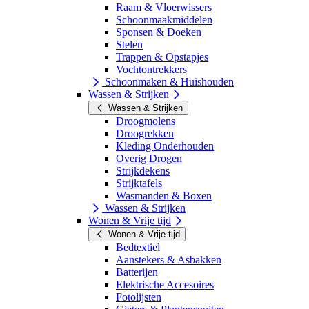
Raam & Vloerwissers
Schoonmaakmiddelen
Sponsen & Doeken
Stelen
Trappen & Opstapjes
Vochtontrekkers
Schoonmaken & Huishouden
Wassen & Strijken
Wassen & Strijken
Droogmolens
Droogrekken
Kleding Onderhouden
Overig Drogen
Strijkdekens
Strijktafels
Wasmanden & Boxen
Wassen & Strijken
Wonen & Vrije tijd
Wonen & Vrije tijd
Bedtextiel
Aanstekers & Asbakken
Batterijen
Elektrische Accesoires
Fotolijsten