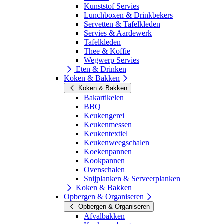
Kunststof Servies
Lunchboxen & Drinkbekers
Servetten & Tafelkleden
Servies & Aardewerk
Tafelkleden
Thee & Koffie
Wegwerp Servies
Eten & Drinken
Koken & Bakken
Koken & Bakken
Bakartikelen
BBQ
Keukengerei
Keukenmessen
Keukentextiel
Keukenweegschalen
Koekenpannen
Kookpannen
Ovenschalen
Snijplanken & Serveerplanken
Koken & Bakken
Opbergen & Organiseren
Opbergen & Organiseren
Afvalbakken