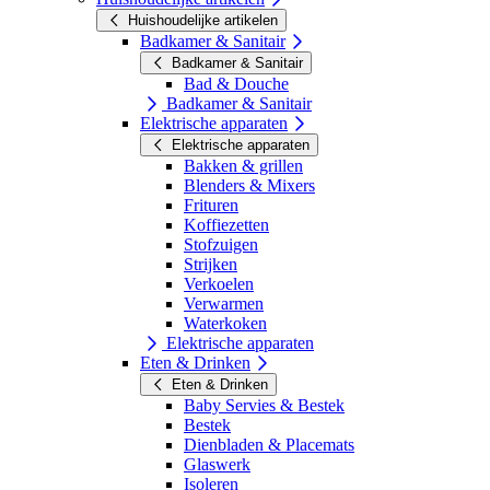
Huishoudelijke artikelen
Badkamer & Sanitair
Badkamer & Sanitair
Bad & Douche
Badkamer & Sanitair
Elektrische apparaten
Elektrische apparaten
Bakken & grillen
Blenders & Mixers
Frituren
Koffiezetten
Stofzuigen
Strijken
Verkoelen
Verwarmen
Waterkoken
Elektrische apparaten
Eten & Drinken
Eten & Drinken
Baby Servies & Bestek
Bestek
Dienbladen & Placemats
Glaswerk
Isoleren