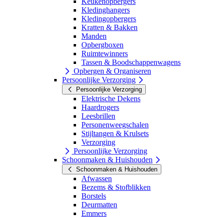
Keukenopbergers
Kledinghangers
Kledingopbergers
Kratten & Bakken
Manden
Opbergboxen
Ruimtewinners
Tassen & Boodschappenwagens
Opbergen & Organiseren
Persoonlijke Verzorging
Persoonlijke Verzorging
Elektrische Dekens
Haardrogers
Leesbrillen
Personenweegschalen
Stijltangen & Krulsets
Verzorging
Persoonlijke Verzorging
Schoonmaken & Huishouden
Schoonmaken & Huishouden
Afwassen
Bezems & Stofblikken
Borstels
Deurmatten
Emmers