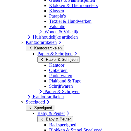
Gieters & Plantenspuiten
Klokken & Thermometers
Klussen
Paraplu's
Textiel & Handwerken
Vakantie
Wonen & Vrije tijd
Huishoudelijke artikelen
Kantoorartikelen
Kantoorartikelen
Papier & Schrijven
Papier & Schrijven
Kantoor
Opbergen
Papierwaren
Plakband & Tape
Schrijfwaren
Papier & Schrijven
Kantoorartikelen
Speelgoed
Speelgoed
Baby & Peuter
Baby & Peuter
Bad speelgoed
Blokken & Stapel Speelgoed