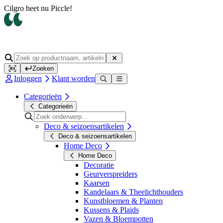
Cilgro heet nu Piccle!
Zoeken
Inloggen
Klant worden
Categorieën
Categorieën
Deco & seizoensartikelen
Deco & seizoensartikelen
Home Deco
Home Deco
Decoratie
Geurverspreiders
Kaarsen
Kandelaars & Theelichthouders
Kunstbloemen & Planten
Kussens & Plaids
Vazen & Bloempotten