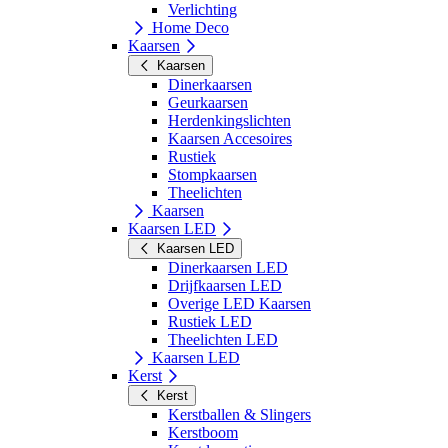
Verlichting
Home Deco
Kaarsen
Kaarsen
Dinerkaarsen
Geurkaarsen
Herdenkingslichten
Kaarsen Accesoires
Rustiek
Stompkaarsen
Theelichten
Kaarsen
Kaarsen LED
Kaarsen LED
Dinerkaarsen LED
Drijfkaarsen LED
Overige LED Kaarsen
Rustiek LED
Theelichten LED
Kaarsen LED
Kerst
Kerst
Kerstballen & Slingers
Kerstboom