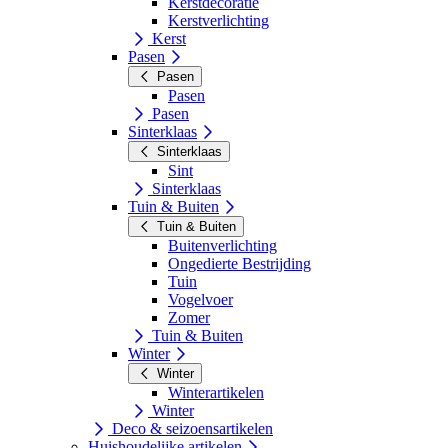
Kerstdecoratie
Kerstverlichting
Kerst
Pasen
Pasen
Pasen
Pasen
Sinterklaas
Sinterklaas
Sint
Sinterklaas
Tuin & Buiten
Tuin & Buiten
Buitenverlichting
Ongedierte Bestrijding
Tuin
Vogelvoer
Zomer
Tuin & Buiten
Winter
Winter
Winterartikelen
Winter
Deco & seizoensartikelen
Huishoudelijke artikelen