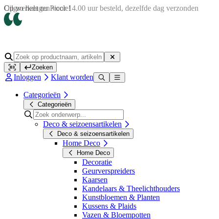
Op werkdagen voor 14.00 uur besteld, dezelfde dag verzonden
Zoeken
Inloggen
Klant worden
Categorieën
Categorieën
Deco & seizoensartikelen
Deco & seizoensartikelen
Home Deco
Home Deco
Decoratie
Geurverspreiders
Kaarsen
Kandelaars & Theelichthouders
Kunstbloemen & Planten
Kussens & Plaids
Vazen & Bloempotten