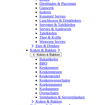
Dienbladen & Placemats
Glaswerk
Isoleren
Kunststof Servies
Lunchboxen & Drinkbekers
Servetten & Tafelkleden
Servies & Aardewerk
Tafelkleden
Thee & Koffie
Wegwerp Servies
Eten & Drinken
Koken & Bakken
Koken & Bakken
Bakartikelen
BBQ
Keukengerei
Keukenmessen
Keukentextiel
Keukenweegschalen
Koekenpannen
Kookpannen
Ovenschalen
Snijplanken & Serveerplanken
Koken & Bakken