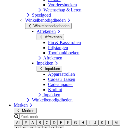
Voorleesboeken
Wetenschap & Leren
Speelgoed
Winkelbenodigdheden
Winkelbenodigdheden
Afrekenen
Afrekenen
Pin & Kassarollen
Prijstangen
Toonbankboeken
Afrekenen
Inpakken
Inpakken
Apparaatrollen
Cadeau Tassen
Cadeaupapier
Krullint
Inpakken
Winkelbenodigdheden
Merken
Merken
All
#
A
B
C
D
E
F
G
H
I
J
K
L
M