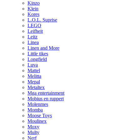
Kinzo
Klein
Kores
L.O.L. Suprise
LEGO
Leifheit
Leitz
Linea
Linen and More
Little tikes
Longfield
Luva
Mattel
Melitta
Mepal
Metaltex
Mga entertainment
Mobius en ruppert
Molenmes
Momba
Moose Toys
Moulinex
Moxy
Multy
Nerf