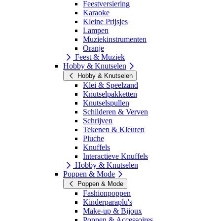
Feestversiering
Karaoke
Kleine Prijsjes
Lampen
Muziekinstrumenten
Oranje
Feest & Muziek
Hobby & Knutselen
Hobby & Knutselen
Klei & Speelzand
Knutselpakketten
Knutselspullen
Schilderen & Verven
Schrijven
Tekenen & Kleuren
Pluche
Knuffels
Interactieve Knuffels
Hobby & Knutselen
Poppen & Mode
Poppen & Mode
Fashionpoppen
Kinderparaplu's
Make-up & Bijoux
Poppen & Accessoires