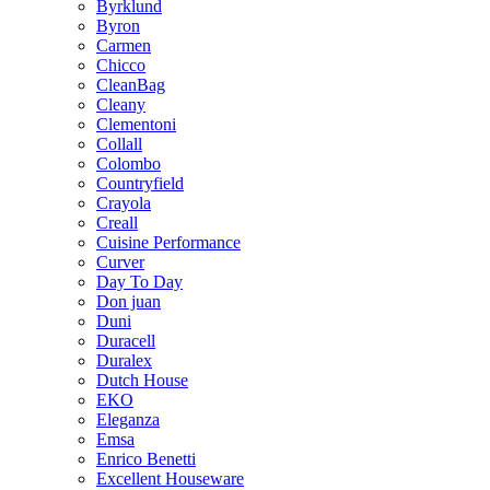
Byrklund
Byron
Carmen
Chicco
CleanBag
Cleany
Clementoni
Collall
Colombo
Countryfield
Crayola
Creall
Cuisine Performance
Curver
Day To Day
Don juan
Duni
Duracell
Duralex
Dutch House
EKO
Eleganza
Emsa
Enrico Benetti
Excellent Houseware