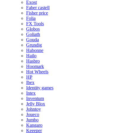
Exost
Faber castell
Fisher price
Folia
FX Tools
Globos
Goliath
Gouda
Grundig
Habonne
Hailo
Hasbro
Hoomark
Hot Wheels
HP
Ibex
Identity games
Intex
Inventum
Jelly Blox
Johntoy
Joueco
Jumbo
Kangaro
Keeeper