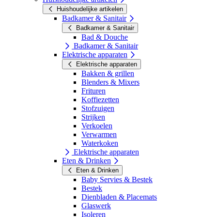
Huishoudelijke artikelen
Badkamer & Sanitair
Badkamer & Sanitair
Bad & Douche
Badkamer & Sanitair
Elektrische apparaten
Elektrische apparaten
Bakken & grillen
Blenders & Mixers
Frituren
Koffiezetten
Stofzuigen
Strijken
Verkoelen
Verwarmen
Waterkoken
Elektrische apparaten
Eten & Drinken
Eten & Drinken
Baby Servies & Bestek
Bestek
Dienbladen & Placemats
Glaswerk
Isoleren