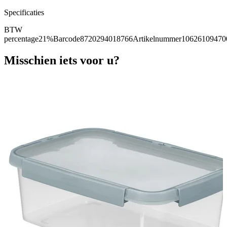
Specificaties
BTW
percentage
21%
Barcode
8720294018766
Artikelnummer
10626109470
Misschien iets voor u?
V