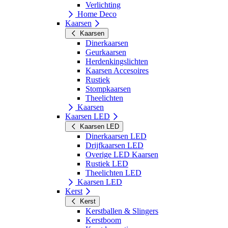
Verlichting
Home Deco
Kaarsen
Kaarsen
Dinerkaarsen
Geurkaarsen
Herdenkingslichten
Kaarsen Accesoires
Rustiek
Stompkaarsen
Theelichten
Kaarsen
Kaarsen LED
Kaarsen LED
Dinerkaarsen LED
Drijfkaarsen LED
Overige LED Kaarsen
Rustiek LED
Theelichten LED
Kaarsen LED
Kerst
Kerst
Kerstballen & Slingers
Kerstboom