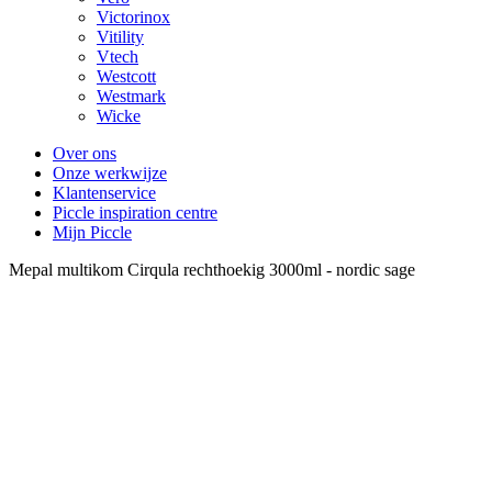
Victorinox
Vitility
Vtech
Westcott
Westmark
Wicke
Over ons
Onze werkwijze
Klantenservice
Piccle inspiration centre
Mijn Piccle
Mepal multikom Cirqula rechthoekig 3000ml - nordic sage