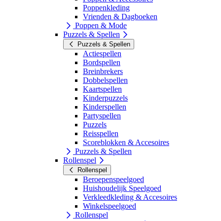
Poppenkleding
Vrienden & Dagboeken
Poppen & Mode
Puzzels & Spellen
Puzzels & Spellen
Actiespellen
Bordspellen
Breinbrekers
Dobbelspellen
Kaartspellen
Kinderpuzzels
Kinderspellen
Partyspellen
Puzzels
Reisspellen
Scoreblokken & Accesoires
Puzzels & Spellen
Rollenspel
Rollenspel
Beroepenspeelgoed
Huishoudelijk Speelgoed
Verkleedkleding & Accesoires
Winkelspeelgoed
Rollenspel