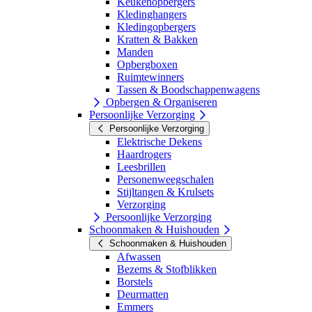
Keukenopbergers
Kledinghangers
Kledingopbergers
Kratten & Bakken
Manden
Opbergboxen
Ruimtewinners
Tassen & Boodschappenwagens
Opbergen & Organiseren
Persoonlijke Verzorging
Persoonlijke Verzorging
Elektrische Dekens
Haardrogers
Leesbrillen
Personenweegschalen
Stijltangen & Krulsets
Verzorging
Persoonlijke Verzorging
Schoonmaken & Huishouden
Schoonmaken & Huishouden
Afwassen
Bezems & Stofblikken
Borstels
Deurmatten
Emmers