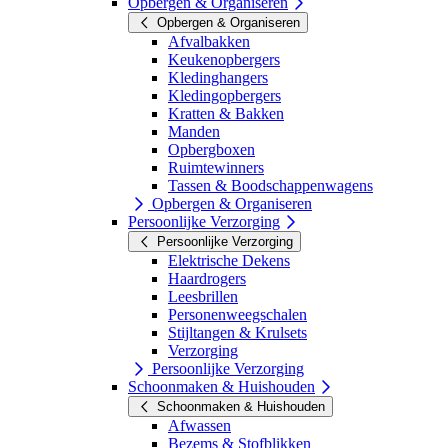
Opbergen & Organiseren
Opbergen & Organiseren
Afvalbakken
Keukenopbergers
Kledinghangers
Kledingopbergers
Kratten & Bakken
Manden
Opbergboxen
Ruimtewinners
Tassen & Boodschappenwagens
Opbergen & Organiseren
Persoonlijke Verzorging
Persoonlijke Verzorging
Elektrische Dekens
Haardrogers
Leesbrillen
Personenweegschalen
Stijltangen & Krulsets
Verzorging
Persoonlijke Verzorging
Schoonmaken & Huishouden
Schoonmaken & Huishouden
Afwassen
Bezems & Stofblikken