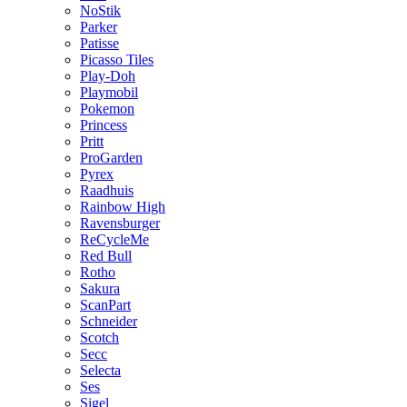
NoStik
Parker
Patisse
Picasso Tiles
Play-Doh
Playmobil
Pokemon
Princess
Pritt
ProGarden
Pyrex
Raadhuis
Rainbow High
Ravensburger
ReCycleMe
Red Bull
Rotho
Sakura
ScanPart
Schneider
Scotch
Secc
Selecta
Ses
Sigel