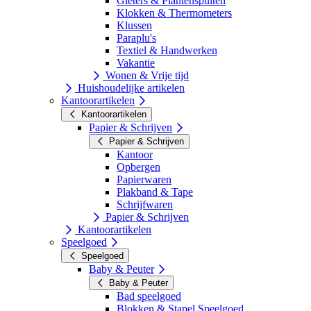
Gieters & Plantenspuiten
Klokken & Thermometers
Klussen
Paraplu's
Textiel & Handwerken
Vakantie
Wonen & Vrije tijd
Huishoudelijke artikelen
Kantoorartikelen
Kantoorartikelen
Papier & Schrijven
Papier & Schrijven
Kantoor
Opbergen
Papierwaren
Plakband & Tape
Schrijfwaren
Papier & Schrijven
Kantoorartikelen
Speelgoed
Speelgoed
Baby & Peuter
Baby & Peuter
Bad speelgoed
Blokken & Stapel Speelgoed