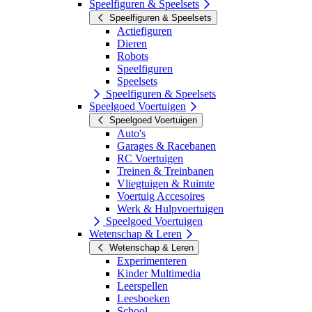
Speelfiguren & Speelsets
Speelfiguren & Speelsets
Actiefiguren
Dieren
Robots
Speelfiguren
Speelsets
Speelfiguren & Speelsets
Speelgoed Voertuigen
Speelgoed Voertuigen
Auto's
Garages & Racebanen
RC Voertuigen
Treinen & Treinbanen
Vliegtuigen & Ruimte
Voertuig Accesoires
Werk & Hulpvoertuigen
Speelgoed Voertuigen
Wetenschap & Leren
Wetenschap & Leren
Experimenteren
Kinder Multimedia
Leerspellen
Leesboeken
School