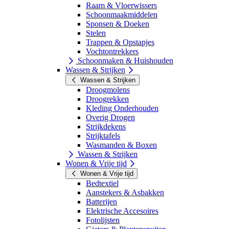
Raam & Vloerwissers
Schoonmaakmiddelen
Sponsen & Doeken
Stelen
Trappen & Opstapjes
Vochtontrekkers
Schoonmaken & Huishouden
Wassen & Strijken
Wassen & Strijken
Droogmolens
Droogrekken
Kleding Onderhouden
Overig Drogen
Strijkdekens
Strijktafels
Wasmanden & Boxen
Wassen & Strijken
Wonen & Vrije tijd
Wonen & Vrije tijd
Bedtextiel
Aanstekers & Asbakken
Batterijen
Elektrische Accesoires
Fotolijsten