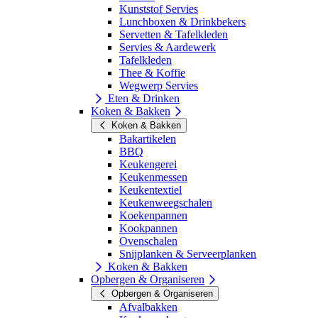
Kunststof Servies
Lunchboxen & Drinkbekers
Servetten & Tafelkleden
Servies & Aardewerk
Tafelkleden
Thee & Koffie
Wegwerp Servies
Eten & Drinken
Koken & Bakken
Koken & Bakken
Bakartikelen
BBQ
Keukengerei
Keukenmessen
Keukentextiel
Keukenweegschalen
Koekenpannen
Kookpannen
Ovenschalen
Snijplanken & Serveerplanken
Koken & Bakken
Opbergen & Organiseren
Opbergen & Organiseren
Afvalbakken