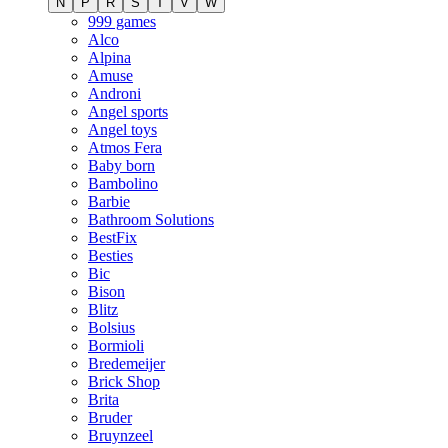
N
P
R
S
T
V
W
999 games
Alco
Alpina
Amuse
Androni
Angel sports
Angel toys
Atmos Fera
Baby born
Bambolino
Barbie
Bathroom Solutions
BestFix
Besties
Bic
Bison
Blitz
Bolsius
Bormioli
Bredemeijer
Brick Shop
Brita
Bruder
Bruynzeel