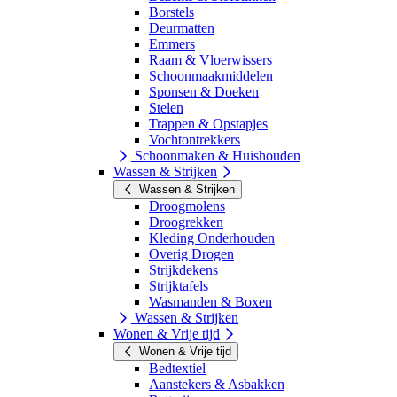
Borstels
Deurmatten
Emmers
Raam & Vloerwissers
Schoonmaakmiddelen
Sponsen & Doeken
Stelen
Trappen & Opstapjes
Vochtontrekkers
Schoonmaken & Huishouden
Wassen & Strijken
Wassen & Strijken
Droogmolens
Droogrekken
Kleding Onderhouden
Overig Drogen
Strijkdekens
Strijktafels
Wasmanden & Boxen
Wassen & Strijken
Wonen & Vrije tijd
Wonen & Vrije tijd
Bedtextiel
Aanstekers & Asbakken