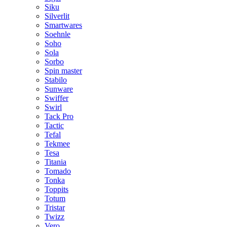
Siku
Silverlit
Smartwares
Soehnle
Soho
Sola
Sorbo
Spin master
Stabilo
Sunware
Swiffer
Swirl
Tack Pro
Tactic
Tefal
Tekmee
Tesa
Titania
Tomado
Tonka
Toppits
Totum
Tristar
Twizz
Vero