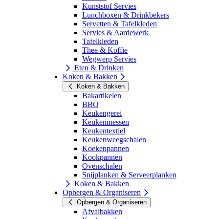
Kunststof Servies
Lunchboxen & Drinkbekers
Servetten & Tafelkleden
Servies & Aardewerk
Tafelkleden
Thee & Koffie
Wegwerp Servies
Eten & Drinken
Koken & Bakken
Koken & Bakken
Bakartikelen
BBQ
Keukengerei
Keukenmessen
Keukentextiel
Keukenweegschalen
Koekenpannen
Kookpannen
Ovenschalen
Snijplanken & Serveerplanken
Koken & Bakken
Opbergen & Organiseren
Opbergen & Organiseren
Afvalbakken