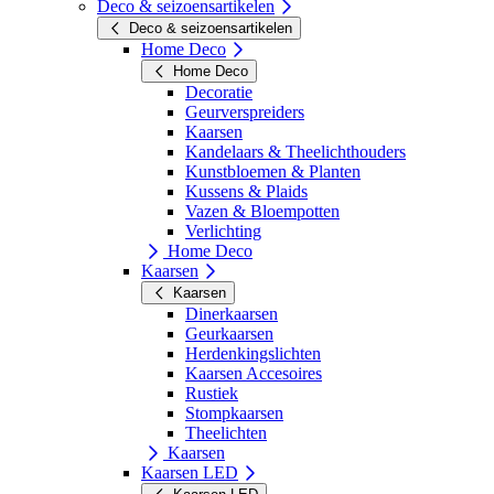
Deco & seizoensartikelen
Deco & seizoensartikelen
Home Deco
Home Deco
Decoratie
Geurverspreiders
Kaarsen
Kandelaars & Theelichthouders
Kunstbloemen & Planten
Kussens & Plaids
Vazen & Bloempotten
Verlichting
Home Deco
Kaarsen
Kaarsen
Dinerkaarsen
Geurkaarsen
Herdenkingslichten
Kaarsen Accesoires
Rustiek
Stompkaarsen
Theelichten
Kaarsen
Kaarsen LED