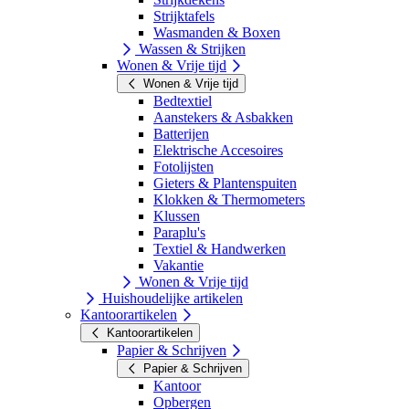
Strijktafels
Wasmanden & Boxen
Wassen & Strijken
Wonen & Vrije tijd
Wonen & Vrije tijd
Bedtextiel
Aanstekers & Asbakken
Batterijen
Elektrische Accesoires
Fotolijsten
Gieters & Plantenspuiten
Klokken & Thermometers
Klussen
Paraplu's
Textiel & Handwerken
Vakantie
Wonen & Vrije tijd
Huishoudelijke artikelen
Kantoorartikelen
Kantoorartikelen
Papier & Schrijven
Papier & Schrijven
Kantoor
Opbergen