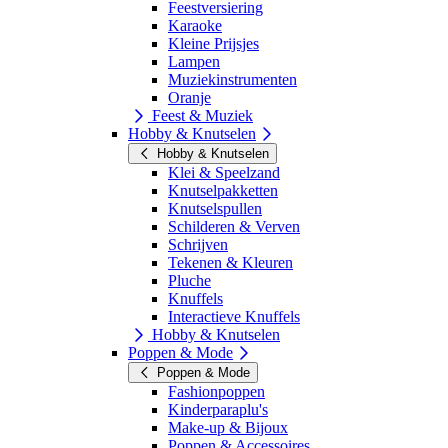
Feestversiering
Karaoke
Kleine Prijsjes
Lampen
Muziekinstrumenten
Oranje
Feest & Muziek
Hobby & Knutselen
Hobby & Knutselen
Klei & Speelzand
Knutselpakketten
Knutselspullen
Schilderen & Verven
Schrijven
Tekenen & Kleuren
Pluche
Knuffels
Interactieve Knuffels
Hobby & Knutselen
Poppen & Mode
Poppen & Mode
Fashionpoppen
Kinderparaplu's
Make-up & Bijoux
Poppen & Accessoires