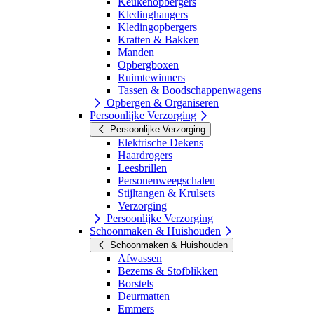
Keukenopbergers
Kledinghangers
Kledingopbergers
Kratten & Bakken
Manden
Opbergboxen
Ruimtewinners
Tassen & Boodschappenwagens
Opbergen & Organiseren
Persoonlijke Verzorging
Persoonlijke Verzorging
Elektrische Dekens
Haardrogers
Leesbrillen
Personenweegschalen
Stijltangen & Krulsets
Verzorging
Persoonlijke Verzorging
Schoonmaken & Huishouden
Schoonmaken & Huishouden
Afwassen
Bezems & Stofblikken
Borstels
Deurmatten
Emmers