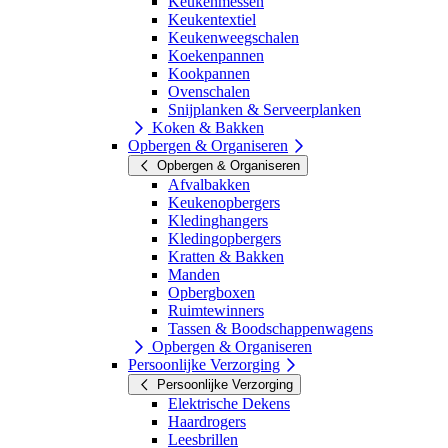
Keukenmessen
Keukentextiel
Keukenweegschalen
Koekenpannen
Kookpannen
Ovenschalen
Snijplanken & Serveerplanken
Koken & Bakken
Opbergen & Organiseren
Opbergen & Organiseren
Afvalbakken
Keukenopbergers
Kledinghangers
Kledingopbergers
Kratten & Bakken
Manden
Opbergboxen
Ruimtewinners
Tassen & Boodschappenwagens
Opbergen & Organiseren
Persoonlijke Verzorging
Persoonlijke Verzorging
Elektrische Dekens
Haardrogers
Leesbrillen