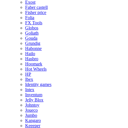
Exost
Faber castell
Fisher price
Folia
FX Tools
Globos
Goliath
Gouda
Grundig
Habonne
Hailo
Hasbro
Hoomark
Hot Wheels
HP
Ibex
Identity games
Intex
Inventum
Jelly Blox
Johntoy
Joueco
Jumbo
Kangaro
Keeeper