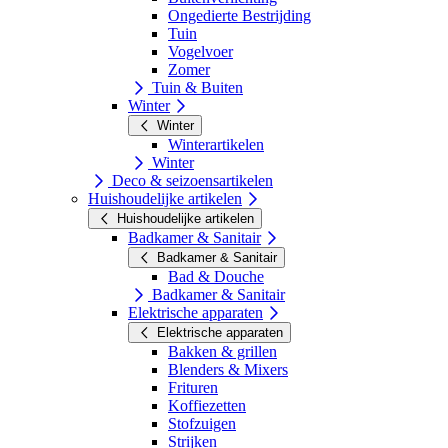
Ongedierte Bestrijding
Tuin
Vogelvoer
Zomer
Tuin & Buiten
Winter
Winter
Winterartikelen
Winter
Deco & seizoensartikelen
Huishoudelijke artikelen
Huishoudelijke artikelen
Badkamer & Sanitair
Badkamer & Sanitair
Bad & Douche
Badkamer & Sanitair
Elektrische apparaten
Elektrische apparaten
Bakken & grillen
Blenders & Mixers
Frituren
Koffiezetten
Stofzuigen
Strijken