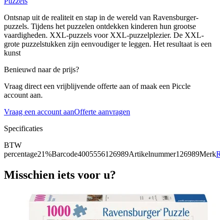
Puzzels
Ontsnap uit de realiteit en stap in de wereld van Ravensburger-
puzzels. Tijdens het puzzelen ontdekken kinderen hun grootse
vaardigheden. XXL-puzzels voor XXL-puzzelplezier. De XXL-
grote puzzelstukken zijn eenvoudiger te leggen. Het resultaat is een
kunst
Benieuwd naar de prijs?
Vraag direct een vrijblijvende offerte aan of maak een Piccle
account aan.
Vraag een account aan
Offerte aanvragen
Specificaties
BTW
percentage
21%
Barcode
4005556126989
Artikelnummer
126989
Merk
R
Misschien iets voor u?