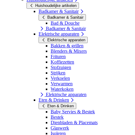
Huishoudelijke artikelen
Badkamer & Sanitair
Badkamer & Sanitair
Bad & Douche
Badkamer & Sanitair
Elektrische apparaten
Elektrische apparaten
Bakken & grillen
Blenders & Mixers
Frituren
Koffiezetten
Stofzuigen
Strijken
Verkoelen
Verwarmen
Waterkoken
Elektrische apparaten
Eten & Drinken
Eten & Drinken
Baby Servies & Bestek
Bestek
Dienbladen & Placemats
Glaswerk
Isoleren