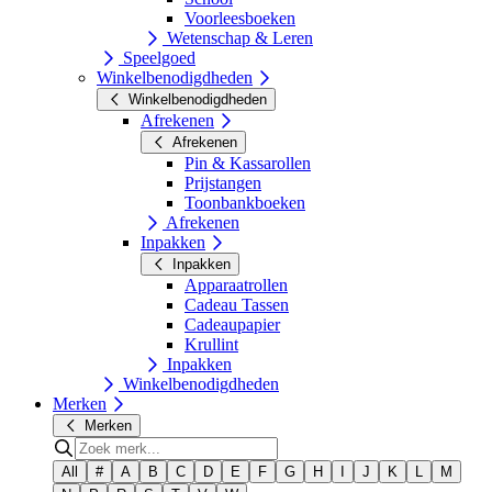
Voorleesboeken
Wetenschap & Leren
Speelgoed
Winkelbenodigdheden
Winkelbenodigdheden
Afrekenen
Afrekenen
Pin & Kassarollen
Prijstangen
Toonbankboeken
Afrekenen
Inpakken
Inpakken
Apparaatrollen
Cadeau Tassen
Cadeaupapier
Krullint
Inpakken
Winkelbenodigdheden
Merken
Merken
All
#
A
B
C
D
E
F
G
H
I
J
K
L
M