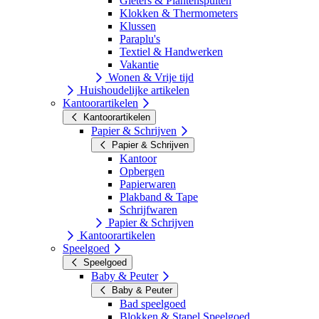
Gieters & Plantenspuiten
Klokken & Thermometers
Klussen
Paraplu's
Textiel & Handwerken
Vakantie
Wonen & Vrije tijd
Huishoudelijke artikelen
Kantoorartikelen
Kantoorartikelen
Papier & Schrijven
Papier & Schrijven
Kantoor
Opbergen
Papierwaren
Plakband & Tape
Schrijfwaren
Papier & Schrijven
Kantoorartikelen
Speelgoed
Speelgoed
Baby & Peuter
Baby & Peuter
Bad speelgoed
Blokken & Stapel Speelgoed