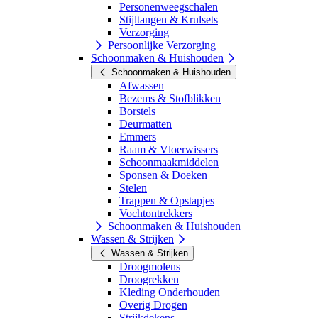
Personenweegschalen
Stijltangen & Krulsets
Verzorging
Persoonlijke Verzorging
Schoonmaken & Huishouden
Schoonmaken & Huishouden
Afwassen
Bezems & Stofblikken
Borstels
Deurmatten
Emmers
Raam & Vloerwissers
Schoonmaakmiddelen
Sponsen & Doeken
Stelen
Trappen & Opstapjes
Vochtontrekkers
Schoonmaken & Huishouden
Wassen & Strijken
Wassen & Strijken
Droogmolens
Droogrekken
Kleding Onderhouden
Overig Drogen
Strijkdekens