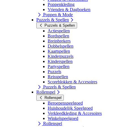
Poppenkleding
Vrienden & Dagboeken
Poppen & Mode
Puzzels & Spellen
Puzzels & Spellen
Actiespellen
Bordspellen
Breinbrekers
Dobbelspellen
Kaartspellen
Kinderpuzzels
Kinderspellen
Partyspellen
Puzzels
Reisspellen
Scoreblokken & Accesoires
Puzzels & Spellen
Rollenspel
Rollenspel
Beroepenspeelgoed
Huishoudelijk Speelgoed
Verkleedkleding & Accesoires
Winkelspeelgoed
Rollenspel