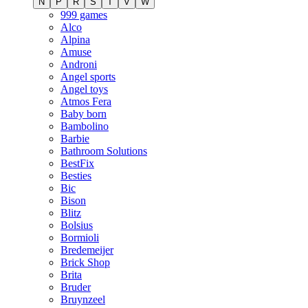
N
P
R
S
T
V
W
999 games
Alco
Alpina
Amuse
Androni
Angel sports
Angel toys
Atmos Fera
Baby born
Bambolino
Barbie
Bathroom Solutions
BestFix
Besties
Bic
Bison
Blitz
Bolsius
Bormioli
Bredemeijer
Brick Shop
Brita
Bruder
Bruynzeel