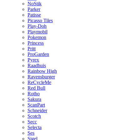
NoStik
Parker
Patisse
Picasso Tiles
Play-Doh
Playmobil
Pokemon
Princess
Pritt
ProGarden
Pyrex
Raadhuis
Rainbow High
Ravensburger
ReCycleMe
Red Bull
Rotho
Sakura
ScanPart
Schneider
Scotch
Secc
Selecta
Ses
Sigel