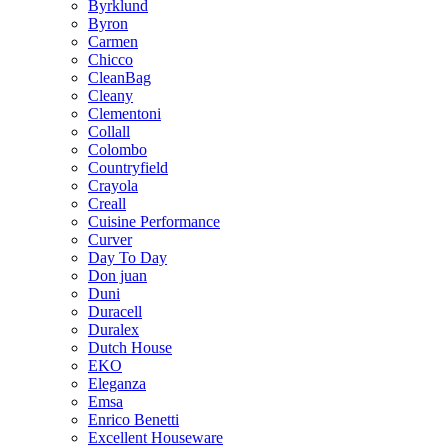
Byrklund
Byron
Carmen
Chicco
CleanBag
Cleany
Clementoni
Collall
Colombo
Countryfield
Crayola
Creall
Cuisine Performance
Curver
Day To Day
Don juan
Duni
Duracell
Duralex
Dutch House
EKO
Eleganza
Emsa
Enrico Benetti
Excellent Houseware