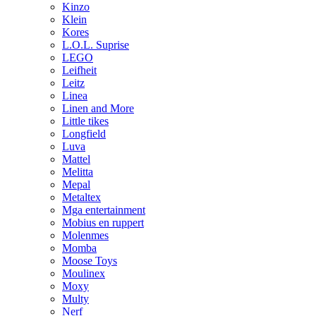
Kinzo
Klein
Kores
L.O.L. Suprise
LEGO
Leifheit
Leitz
Linea
Linen and More
Little tikes
Longfield
Luva
Mattel
Melitta
Mepal
Metaltex
Mga entertainment
Mobius en ruppert
Molenmes
Momba
Moose Toys
Moulinex
Moxy
Multy
Nerf