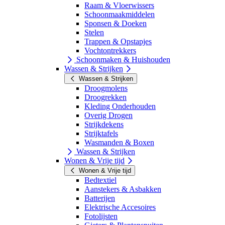
Raam & Vloerwissers
Schoonmaakmiddelen
Sponsen & Doeken
Stelen
Trappen & Opstapjes
Vochtontrekkers
Schoonmaken & Huishouden
Wassen & Strijken
Wassen & Strijken
Droogmolens
Droogrekken
Kleding Onderhouden
Overig Drogen
Strijkdekens
Strijktafels
Wasmanden & Boxen
Wassen & Strijken
Wonen & Vrije tijd
Wonen & Vrije tijd
Bedtextiel
Aanstekers & Asbakken
Batterijen
Elektrische Accesoires
Fotolijsten