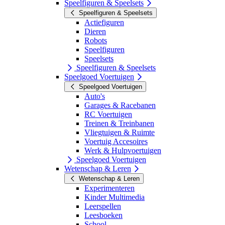
Speelfiguren & Speelsets
Speelfiguren & Speelsets
Actiefiguren
Dieren
Robots
Speelfiguren
Speelsets
Speelfiguren & Speelsets
Speelgoed Voertuigen
Speelgoed Voertuigen
Auto's
Garages & Racebanen
RC Voertuigen
Treinen & Treinbanen
Vliegtuigen & Ruimte
Voertuig Accesoires
Werk & Hulpvoertuigen
Speelgoed Voertuigen
Wetenschap & Leren
Wetenschap & Leren
Experimenteren
Kinder Multimedia
Leerspellen
Leesboeken
School