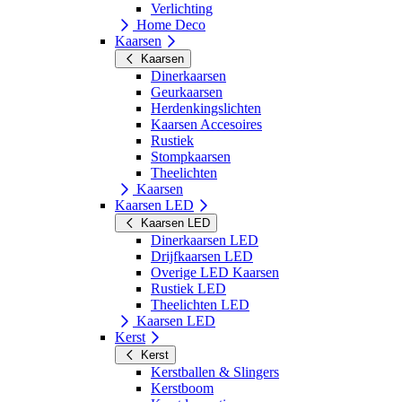
Verlichting
Home Deco
Kaarsen
Kaarsen
Dinerkaarsen
Geurkaarsen
Herdenkingslichten
Kaarsen Accesoires
Rustiek
Stompkaarsen
Theelichten
Kaarsen
Kaarsen LED
Kaarsen LED
Dinerkaarsen LED
Drijfkaarsen LED
Overige LED Kaarsen
Rustiek LED
Theelichten LED
Kaarsen LED
Kerst
Kerst
Kerstballen & Slingers
Kerstboom