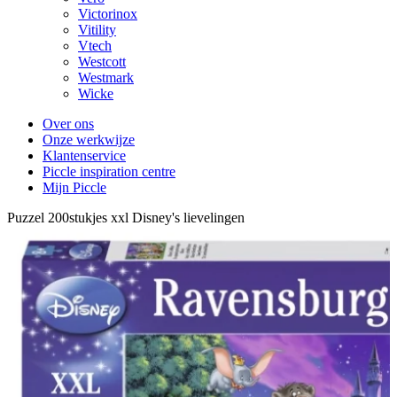
Victorinox
Vitility
Vtech
Westcott
Westmark
Wicke
Over ons
Onze werkwijze
Klantenservice
Piccle inspiration centre
Mijn Piccle
Puzzel 200stukjes xxl Disney's lievelingen