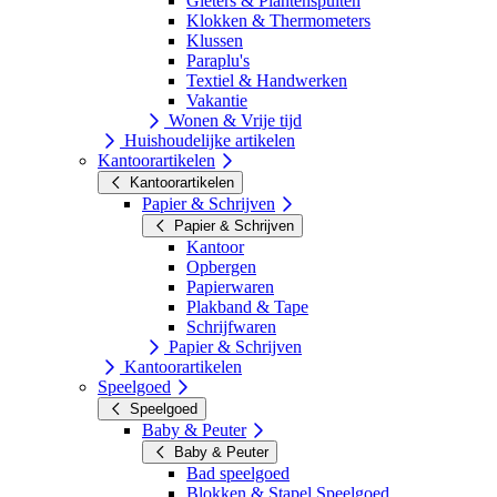
Gieters & Plantenspuiten
Klokken & Thermometers
Klussen
Paraplu's
Textiel & Handwerken
Vakantie
Wonen & Vrije tijd
Huishoudelijke artikelen
Kantoorartikelen
Kantoorartikelen
Papier & Schrijven
Papier & Schrijven
Kantoor
Opbergen
Papierwaren
Plakband & Tape
Schrijfwaren
Papier & Schrijven
Kantoorartikelen
Speelgoed
Speelgoed
Baby & Peuter
Baby & Peuter
Bad speelgoed
Blokken & Stapel Speelgoed