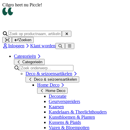
Cilgro heet nu Piccle!
Zoeken
Inloggen
Klant worden
Categorieën
Categorieën
Deco & seizoensartikelen
Deco & seizoensartikelen
Home Deco
Home Deco
Decoratie
Geurverspreiders
Kaarsen
Kandelaars & Theelichthouders
Kunstbloemen & Planten
Kussens & Plaids
Vazen & Bloempotten