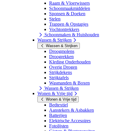
Raam & Vloerwissers
Schoonmaakmiddelen
Sponsen & Doeken
Stelen
Trappen & Opstapjes
Vochtontrekkers
Schoonmaken & Huishouden
Wassen & Strijken
Wassen & Strijken
Droogmolens
Droogrekken
Kleding Onderhouden
Overig Drogen
Strijkdekens
Strijktafels
Wasmanden & Boxen
Wassen & Strijken
Wonen & Vrije tijd
Wonen & Vrije tijd
Bedtextiel
Aanstekers & Asbakken
Batterijen
Elektrische Accesoires
Fotolijsten