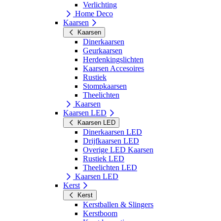
Verlichting
Home Deco
Kaarsen
Kaarsen
Dinerkaarsen
Geurkaarsen
Herdenkingslichten
Kaarsen Accesoires
Rustiek
Stompkaarsen
Theelichten
Kaarsen
Kaarsen LED
Kaarsen LED
Dinerkaarsen LED
Drijfkaarsen LED
Overige LED Kaarsen
Rustiek LED
Theelichten LED
Kaarsen LED
Kerst
Kerst
Kerstballen & Slingers
Kerstboom