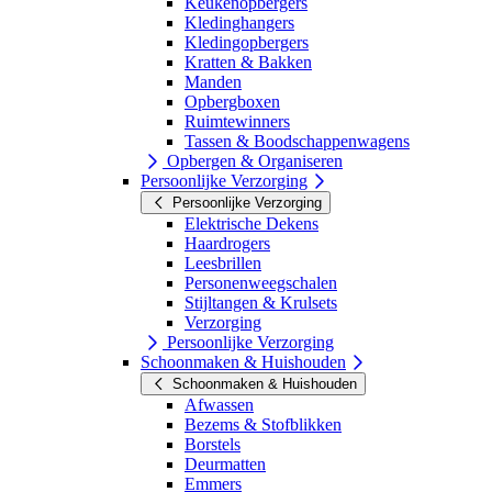
Keukenopbergers
Kledinghangers
Kledingopbergers
Kratten & Bakken
Manden
Opbergboxen
Ruimtewinners
Tassen & Boodschappenwagens
Opbergen & Organiseren
Persoonlijke Verzorging
Persoonlijke Verzorging
Elektrische Dekens
Haardrogers
Leesbrillen
Personenweegschalen
Stijltangen & Krulsets
Verzorging
Persoonlijke Verzorging
Schoonmaken & Huishouden
Schoonmaken & Huishouden
Afwassen
Bezems & Stofblikken
Borstels
Deurmatten
Emmers