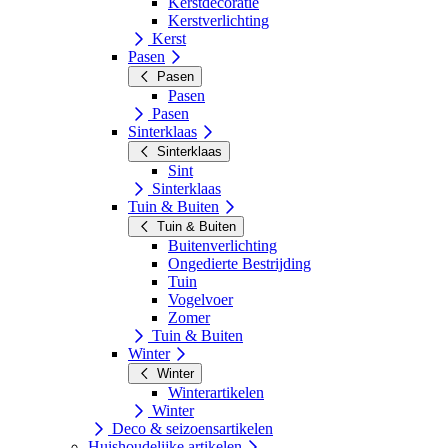
Kerstdecoratie
Kerstverlichting
Kerst
Pasen
Pasen
Pasen
Pasen
Sinterklaas
Sinterklaas
Sint
Sinterklaas
Tuin & Buiten
Tuin & Buiten
Buitenverlichting
Ongedierte Bestrijding
Tuin
Vogelvoer
Zomer
Tuin & Buiten
Winter
Winter
Winterartikelen
Winter
Deco & seizoensartikelen
Huishoudelijke artikelen