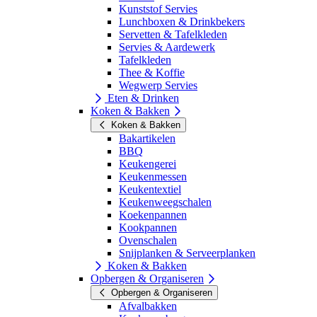
Kunststof Servies
Lunchboxen & Drinkbekers
Servetten & Tafelkleden
Servies & Aardewerk
Tafelkleden
Thee & Koffie
Wegwerp Servies
Eten & Drinken
Koken & Bakken
Koken & Bakken
Bakartikelen
BBQ
Keukengerei
Keukenmessen
Keukentextiel
Keukenweegschalen
Koekenpannen
Kookpannen
Ovenschalen
Snijplanken & Serveerplanken
Koken & Bakken
Opbergen & Organiseren
Opbergen & Organiseren
Afvalbakken