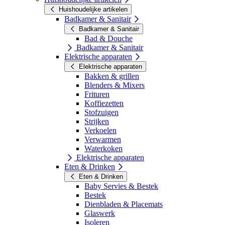
Huishoudelijke artikelen
Badkamer & Sanitair
Badkamer & Sanitair
Bad & Douche
Badkamer & Sanitair
Elektrische apparaten
Elektrische apparaten
Bakken & grillen
Blenders & Mixers
Frituren
Koffiezetten
Stofzuigen
Strijken
Verkoelen
Verwarmen
Waterkoken
Elektrische apparaten
Eten & Drinken
Eten & Drinken
Baby Servies & Bestek
Bestek
Dienbladen & Placemats
Glaswerk
Isoleren