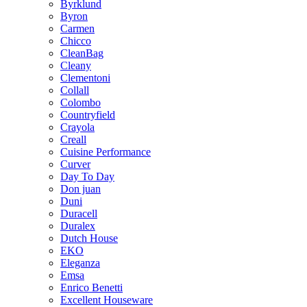
Byrklund
Byron
Carmen
Chicco
CleanBag
Cleany
Clementoni
Collall
Colombo
Countryfield
Crayola
Creall
Cuisine Performance
Curver
Day To Day
Don juan
Duni
Duracell
Duralex
Dutch House
EKO
Eleganza
Emsa
Enrico Benetti
Excellent Houseware