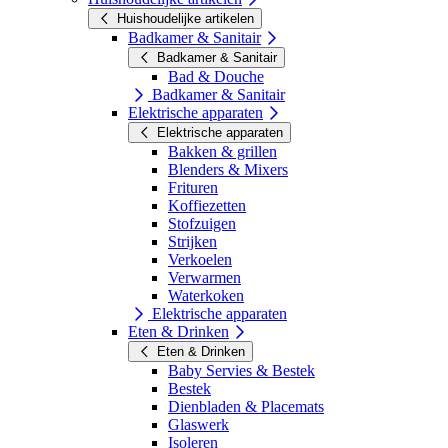
Huishoudelijke artikelen
Badkamer & Sanitair
Badkamer & Sanitair
Bad & Douche
Badkamer & Sanitair
Elektrische apparaten
Elektrische apparaten
Bakken & grillen
Blenders & Mixers
Frituren
Koffiezetten
Stofzuigen
Strijken
Verkoelen
Verwarmen
Waterkoken
Elektrische apparaten
Eten & Drinken
Eten & Drinken
Baby Servies & Bestek
Bestek
Dienbladen & Placemats
Glaswerk
Isoleren