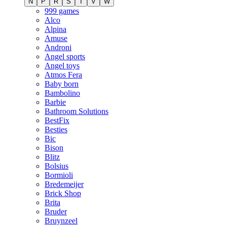
N
P
R
S
T
V
W
999 games
Alco
Alpina
Amuse
Androni
Angel sports
Angel toys
Atmos Fera
Baby born
Bambolino
Barbie
Bathroom Solutions
BestFix
Besties
Bic
Bison
Blitz
Bolsius
Bormioli
Bredemeijer
Brick Shop
Brita
Bruder
Bruynzeel