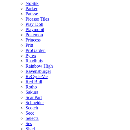
NoStik
Parker
Patisse
Picasso Tiles
Play-Doh
Playmobil
Pokemon
Princess
Pritt
ProGarden
Pyrex
Raadhuis
Rainbow High
Ravensburger
ReCycleMe
Red Bull
Rotho
Sakura
ScanPart
Schneider
Scotch
Secc
Selecta
Ses
Sigel