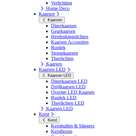
Verlichting
Home Deco
Kaarsen
Kaarsen
Dinerkaarsen
Geurkaarsen
Herdenkingslichten
Kaarsen Accesoires
Rustiek
Stompkaarsen
Theelichten
Kaarsen
Kaarsen LED
Kaarsen LED
Dinerkaarsen LED
Drijfkaarsen LED
Overige LED Kaarsen
Rustiek LED
Theelichten LED
Kaarsen LED
Kerst
Kerst
Kerstballen & Slingers
Kerstboom