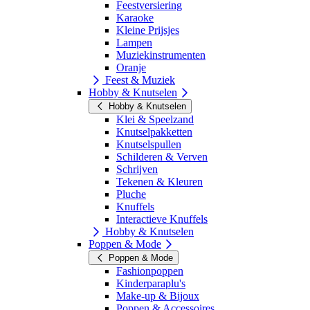
Feestversiering
Karaoke
Kleine Prijsjes
Lampen
Muziekinstrumenten
Oranje
Feest & Muziek
Hobby & Knutselen
Hobby & Knutselen
Klei & Speelzand
Knutselpakketten
Knutselspullen
Schilderen & Verven
Schrijven
Tekenen & Kleuren
Pluche
Knuffels
Interactieve Knuffels
Hobby & Knutselen
Poppen & Mode
Poppen & Mode
Fashionpoppen
Kinderparaplu's
Make-up & Bijoux
Poppen & Accessoires