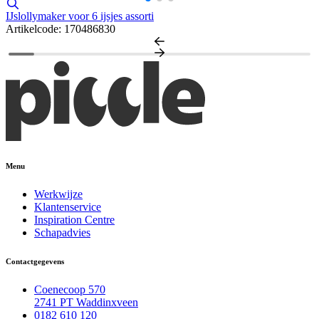
A
IJslollymaker voor 6 ijsjes assorti
Artikelcode: 170486830
Menu
Werkwijze
Klantenservice
Inspiration Centre
Schapadvies
Contactgegevens
Coenecoop 570
2741 PT Waddinxveen
0182 610 120