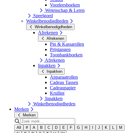
Voorleesboeken
Wetenschap & Leren
Speelgoed
Winkelbenodigdheden
Winkelbenodigdheden
Afrekenen
Afrekenen
Pin & Kassarollen
Prijstangen
Toonbankboeken
Afrekenen
Inpakken
Inpakken
Apparaatrollen
Cadeau Tassen
Cadeaupapier
Krullint
Inpakken
Winkelbenodigdheden
Merken
Merken
All
#
A
B
C
D
E
F
G
H
I
J
K
L
M