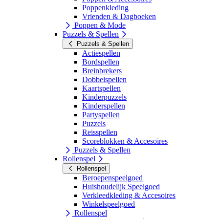
Poppenkleding
Vrienden & Dagboeken
Poppen & Mode
Puzzels & Spellen
Puzzels & Spellen
Actiespellen
Bordspellen
Breinbrekers
Dobbelspellen
Kaartspellen
Kinderpuzzels
Kinderspellen
Partyspellen
Puzzels
Reisspellen
Scoreblokken & Accesoires
Puzzels & Spellen
Rollenspel
Rollenspel
Beroepenspeelgoed
Huishoudelijk Speelgoed
Verkleedkleding & Accesoires
Winkelspeelgoed
Rollenspel