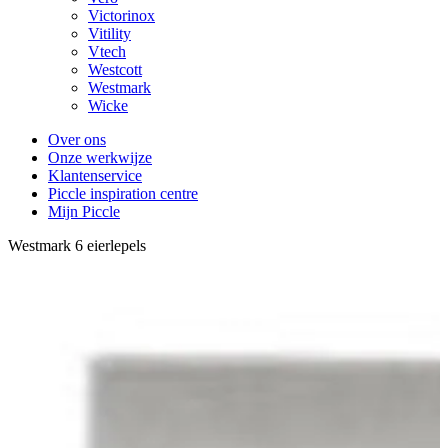
Victorinox
Vitility
Vtech
Westcott
Westmark
Wicke
Over ons
Onze werkwijze
Klantenservice
Piccle inspiration centre
Mijn Piccle
Westmark 6 eierlepels