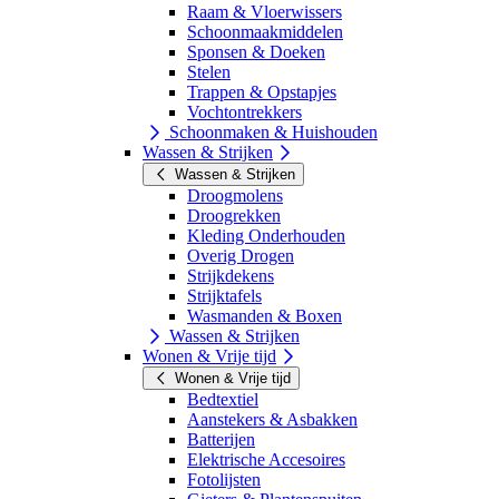
Raam & Vloerwissers
Schoonmaakmiddelen
Sponsen & Doeken
Stelen
Trappen & Opstapjes
Vochtontrekkers
Schoonmaken & Huishouden
Wassen & Strijken
Wassen & Strijken
Droogmolens
Droogrekken
Kleding Onderhouden
Overig Drogen
Strijkdekens
Strijktafels
Wasmanden & Boxen
Wassen & Strijken
Wonen & Vrije tijd
Wonen & Vrije tijd
Bedtextiel
Aanstekers & Asbakken
Batterijen
Elektrische Accesoires
Fotolijsten