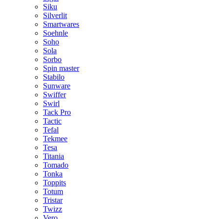
Siku
Silverlit
Smartwares
Soehnle
Soho
Sola
Sorbo
Spin master
Stabilo
Sunware
Swiffer
Swirl
Tack Pro
Tactic
Tefal
Tekmee
Tesa
Titania
Tomado
Tonka
Toppits
Totum
Tristar
Twizz
Vero