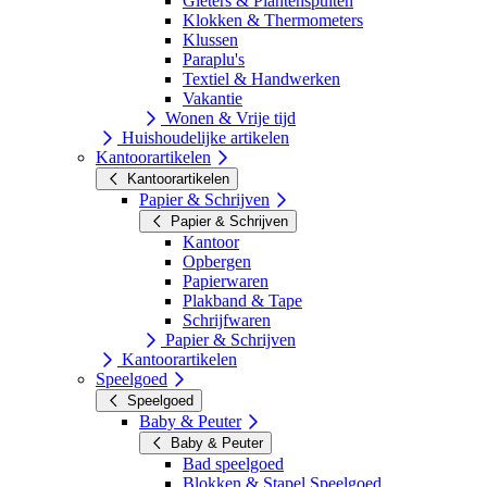
Gieters & Plantenspuiten
Klokken & Thermometers
Klussen
Paraplu's
Textiel & Handwerken
Vakantie
Wonen & Vrije tijd
Huishoudelijke artikelen
Kantoorartikelen
Kantoorartikelen
Papier & Schrijven
Papier & Schrijven
Kantoor
Opbergen
Papierwaren
Plakband & Tape
Schrijfwaren
Papier & Schrijven
Kantoorartikelen
Speelgoed
Speelgoed
Baby & Peuter
Baby & Peuter
Bad speelgoed
Blokken & Stapel Speelgoed