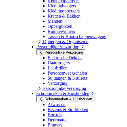
Keukenopbergers
Kledinghangers
Kledingopbergers
Kratten & Bakken
Manden
Opbergboxen
Ruimtewinners
Tassen & Boodschappenwagens
Opbergen & Organiseren
Persoonlijke Verzorging
Persoonlijke Verzorging
Elektrische Dekens
Haardrogers
Leesbrillen
Personenweegschalen
Stijltangen & Krulsets
Verzorging
Persoonlijke Verzorging
Schoonmaken & Huishouden
Schoonmaken & Huishouden
Afwassen
Bezems & Stofblikken
Borstels
Deurmatten
Emmers