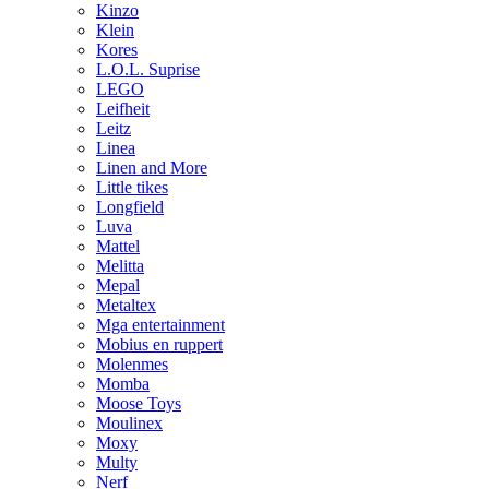
Kinzo
Klein
Kores
L.O.L. Suprise
LEGO
Leifheit
Leitz
Linea
Linen and More
Little tikes
Longfield
Luva
Mattel
Melitta
Mepal
Metaltex
Mga entertainment
Mobius en ruppert
Molenmes
Momba
Moose Toys
Moulinex
Moxy
Multy
Nerf