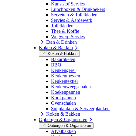
Kunststof Servies
Lunchboxen & Drinkbekers
Servetten & Tafelkleden
Servies & Aardewerk
Tafelkleden
Thee & Koffie
Wegwerp Servies
Eten & Drinken
Koken & Bakken
Koken & Bakken
Bakartikelen
BBQ
Keukengerei
Keukenmessen
Keukentextiel
Keukenweegschalen
Koekenpannen
Kookpannen
Ovenschalen
Snijplanken & Serveerplanken
Koken & Bakken
Opbergen & Organiseren
Opbergen & Organiseren
Afvalbakken