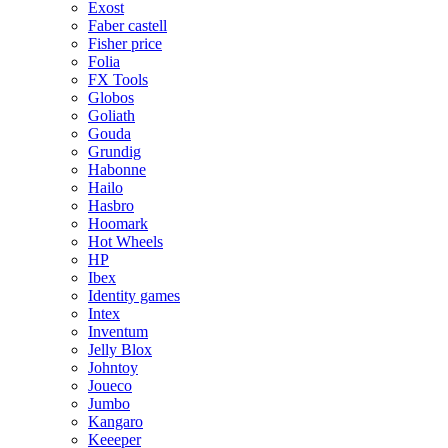
Exost
Faber castell
Fisher price
Folia
FX Tools
Globos
Goliath
Gouda
Grundig
Habonne
Hailo
Hasbro
Hoomark
Hot Wheels
HP
Ibex
Identity games
Intex
Inventum
Jelly Blox
Johntoy
Joueco
Jumbo
Kangaro
Keeeper