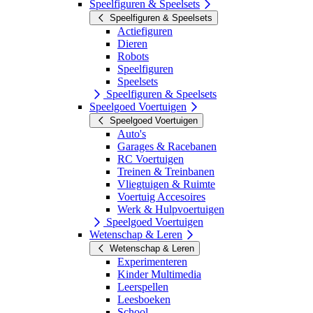
Speelfiguren & Speelsets
Speelfiguren & Speelsets
Actiefiguren
Dieren
Robots
Speelfiguren
Speelsets
Speelfiguren & Speelsets
Speelgoed Voertuigen
Speelgoed Voertuigen
Auto's
Garages & Racebanen
RC Voertuigen
Treinen & Treinbanen
Vliegtuigen & Ruimte
Voertuig Accesoires
Werk & Hulpvoertuigen
Speelgoed Voertuigen
Wetenschap & Leren
Wetenschap & Leren
Experimenteren
Kinder Multimedia
Leerspellen
Leesboeken
School