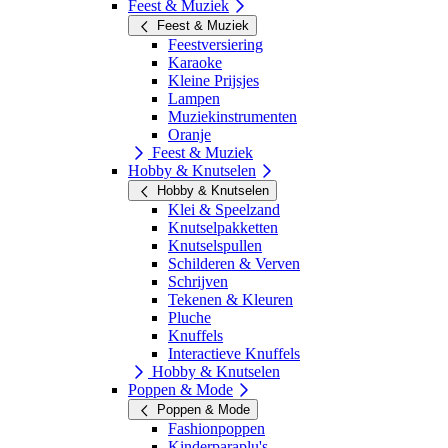
Feest & Muziek
Feest & Muziek
Feestversiering
Karaoke
Kleine Prijsjes
Lampen
Muziekinstrumenten
Oranje
Feest & Muziek
Hobby & Knutselen
Hobby & Knutselen
Klei & Speelzand
Knutselpakketten
Knutselspullen
Schilderen & Verven
Schrijven
Tekenen & Kleuren
Pluche
Knuffels
Interactieve Knuffels
Hobby & Knutselen
Poppen & Mode
Poppen & Mode
Fashionpoppen
Kinderparaplu's