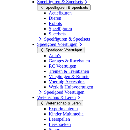
Speelfiguren & Speelsets
Speelfiguren & Speelsets
Actiefiguren
Dieren
Robots
Speelfiguren
Speelsets
Speelfiguren & Speelsets
Speelgoed Voertuigen
Speelgoed Voertuigen
Auto's
Garages & Racebanen
RC Voertuigen
Treinen & Treinbanen
Vliegtuigen & Ruimte
Voertuig Accesoires
Werk & Hulpvoertuigen
Speelgoed Voertuigen
Wetenschap & Leren
Wetenschap & Leren
Experimenteren
Kinder Multimedia
Leerspellen
Leesboeken
School