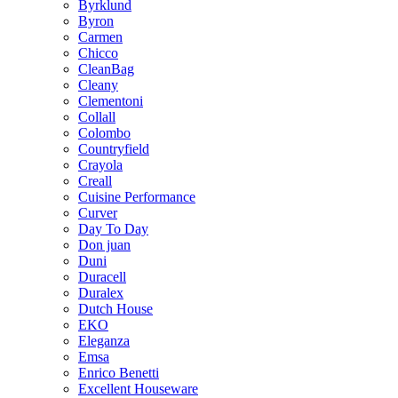
Byrklund
Byron
Carmen
Chicco
CleanBag
Cleany
Clementoni
Collall
Colombo
Countryfield
Crayola
Creall
Cuisine Performance
Curver
Day To Day
Don juan
Duni
Duracell
Duralex
Dutch House
EKO
Eleganza
Emsa
Enrico Benetti
Excellent Houseware