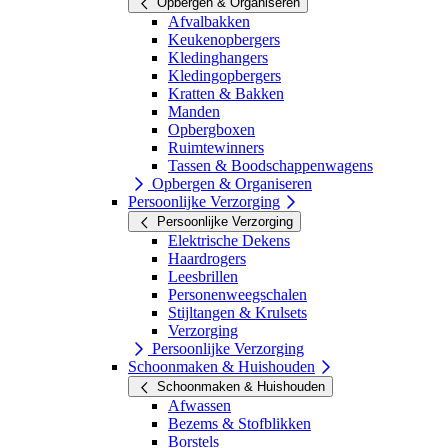
Opbergen & Organiseren
Afvalbakken
Keukenopbergers
Kledinghangers
Kledingopbergers
Kratten & Bakken
Manden
Opbergboxen
Ruimtewinners
Tassen & Boodschappenwagens
Opbergen & Organiseren
Persoonlijke Verzorging
Persoonlijke Verzorging
Elektrische Dekens
Haardrogers
Leesbrillen
Personenweegschalen
Stijltangen & Krulsets
Verzorging
Persoonlijke Verzorging
Schoonmaken & Huishouden
Schoonmaken & Huishouden
Afwassen
Bezems & Stofblikken
Borstels