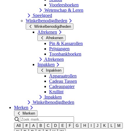
Voorleesboeken
Wetenschap & Leren
Speelgoed
Winkelbenodigdheden
Winkelbenodigdheden
Afrekenen
Afrekenen
Pin & Kassarollen
Prijstangen
Toonbankboeken
Afrekenen
Inpakken
Inpakken
Apparaatrollen
Cadeau Tassen
Cadeaupapier
Krullint
Inpakken
Winkelbenodigdheden
Merken
Merken
All
#
A
B
C
D
E
F
G
H
I
J
K
L
M