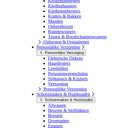
Keukenopbergers
Kledinghangers
Kledingopbergers
Kratten & Bakken
Manden
Opbergboxen
Ruimtewinners
Tassen & Boodschappenwagens
Opbergen & Organiseren
Persoonlijke Verzorging
Persoonlijke Verzorging
Elektrische Dekens
Haardrogers
Leesbrillen
Personenweegschalen
Stijltangen & Krulsets
Verzorging
Persoonlijke Verzorging
Schoonmaken & Huishouden
Schoonmaken & Huishouden
Afwassen
Bezems & Stofblikken
Borstels
Deurmatten
Emmers