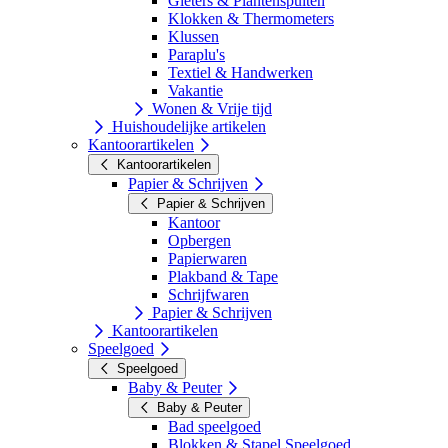
Gieters & Plantenspuiten
Klokken & Thermometers
Klussen
Paraplu's
Textiel & Handwerken
Vakantie
Wonen & Vrije tijd
Huishoudelijke artikelen
Kantoorartikelen
Kantoorartikelen
Papier & Schrijven
Papier & Schrijven
Kantoor
Opbergen
Papierwaren
Plakband & Tape
Schrijfwaren
Papier & Schrijven
Kantoorartikelen
Speelgoed
Speelgoed
Baby & Peuter
Baby & Peuter
Bad speelgoed
Blokken & Stapel Speelgoed