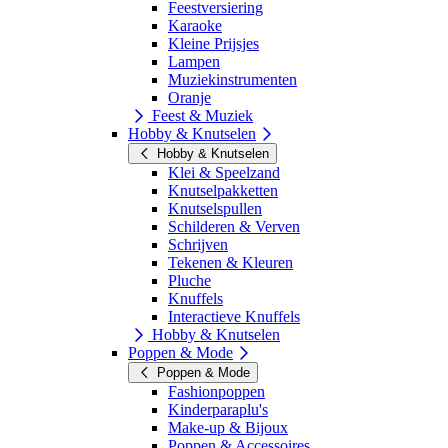
Feestversiering
Karaoke
Kleine Prijsjes
Lampen
Muziekinstrumenten
Oranje
Feest & Muziek
Hobby & Knutselen
Hobby & Knutselen
Klei & Speelzand
Knutselpakketten
Knutselspullen
Schilderen & Verven
Schrijven
Tekenen & Kleuren
Pluche
Knuffels
Interactieve Knuffels
Hobby & Knutselen
Poppen & Mode
Poppen & Mode
Fashionpoppen
Kinderparaplu's
Make-up & Bijoux
Poppen & Accessoires