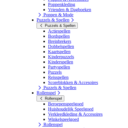
Poppenkleding
Vrienden & Dagboeken
Poppen & Mode
Puzzels & Spellen
Puzzels & Spellen
Actiespellen
Bordspellen
Breinbrekers
Dobbelspellen
Kaartspellen
Kinderpuzzels
Kinderspellen
Partyspellen
Puzzels
Reisspellen
Scoreblokken & Accesoires
Puzzels & Spellen
Rollenspel
Rollenspel
Beroepenspeelgoed
Huishoudelijk Speelgoed
Verkleedkleding & Accesoires
Winkelspeelgoed
Rollenspel