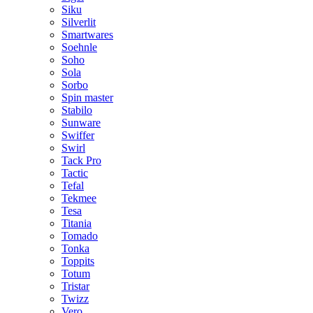
Siku
Silverlit
Smartwares
Soehnle
Soho
Sola
Sorbo
Spin master
Stabilo
Sunware
Swiffer
Swirl
Tack Pro
Tactic
Tefal
Tekmee
Tesa
Titania
Tomado
Tonka
Toppits
Totum
Tristar
Twizz
Vero