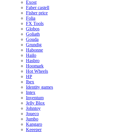
Exost
Faber castell
Fisher price
Folia
FX Tools
Globos
Goliath
Gouda
Grundig
Habonne
Hailo
Hasbro
Hoomark
Hot Wheels
HP
Ibex
Identity games
Intex
Inventum
Jelly Blox
Johntoy
Joueco
Jumbo
Kangaro
Keeeper