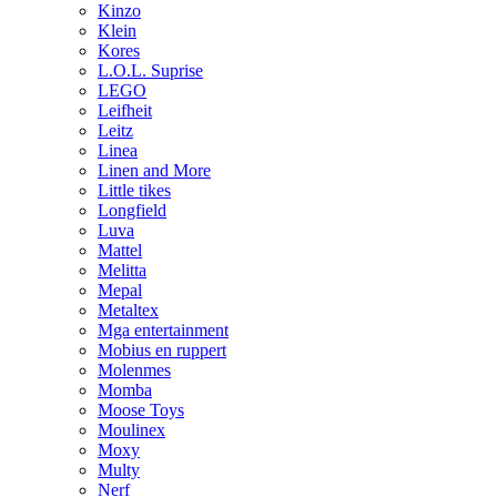
Kinzo
Klein
Kores
L.O.L. Suprise
LEGO
Leifheit
Leitz
Linea
Linen and More
Little tikes
Longfield
Luva
Mattel
Melitta
Mepal
Metaltex
Mga entertainment
Mobius en ruppert
Molenmes
Momba
Moose Toys
Moulinex
Moxy
Multy
Nerf