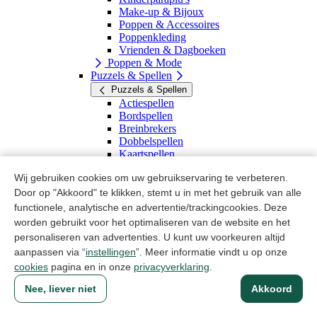
Make-up & Bijoux
Poppen & Accessoires
Poppenkleding
Vrienden & Dagboeken
Poppen & Mode
Puzzels & Spellen
Puzzels & Spellen
Actiespellen
Bordspellen
Breinbrekers
Dobbelspellen
Kaartspellen
Kinderpuzzels
Wij gebruiken cookies om uw gebruikservaring te verbeteren.
Kinderspellen
Partyspellen
Door op "Akkoord" te klikken, stemt u in met het gebruik van alle
Puzzels
functionele, analytische en advertentie/trackingcookies. Deze
Reisspellen
worden gebruikt voor het optimaliseren van de website en het
Scoreblokken & Accesoires
personaliseren van advertenties. U kunt uw voorkeuren altijd
Puzzels & Spellen
aanpassen via “
instellingen
”. Meer informatie vindt u op onze
Rollenspel
cookies
pagina en in onze
privacyverklaring
.
Rollenspel
Beroepenspeelgoed
Nee, liever niet
Akkoord
Huishoudelijk Speelgoed
Verkleedkleding & Accesoires