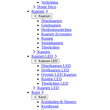
Verlichting
Home Deco
Kaarsen
Kaarsen
Dinerkaarsen
Geurkaarsen
Herdenkingslichten
Kaarsen Accesoires
Rustiek
Stompkaarsen
Theelichten
Kaarsen
Kaarsen LED
Kaarsen LED
Dinerkaarsen LED
Drijfkaarsen LED
Overige LED Kaarsen
Rustiek LED
Theelichten LED
Kaarsen LED
Kerst
Kerst
Kerstballen & Slingers
Kerstboom