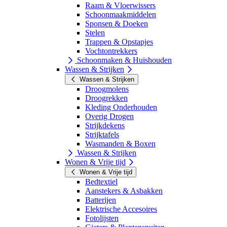
Raam & Vloerwissers
Schoonmaakmiddelen
Sponsen & Doeken
Stelen
Trappen & Opstapjes
Vochtontrekkers
Schoonmaken & Huishouden
Wassen & Strijken
Wassen & Strijken
Droogmolens
Droogrekken
Kleding Onderhouden
Overig Drogen
Strijkdekens
Strijktafels
Wasmanden & Boxen
Wassen & Strijken
Wonen & Vrije tijd
Wonen & Vrije tijd
Bedtextiel
Aanstekers & Asbakken
Batterijen
Elektrische Accesoires
Fotolijsten