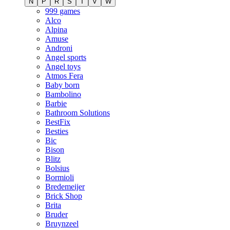
N
P
R
S
T
V
W
999 games
Alco
Alpina
Amuse
Androni
Angel sports
Angel toys
Atmos Fera
Baby born
Bambolino
Barbie
Bathroom Solutions
BestFix
Besties
Bic
Bison
Blitz
Bolsius
Bormioli
Bredemeijer
Brick Shop
Brita
Bruder
Bruynzeel