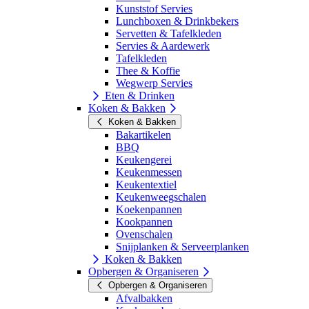
Kunststof Servies
Lunchboxen & Drinkbekers
Servetten & Tafelkleden
Servies & Aardewerk
Tafelkleden
Thee & Koffie
Wegwerp Servies
Eten & Drinken
Koken & Bakken
Koken & Bakken
Bakartikelen
BBQ
Keukengerei
Keukenmessen
Keukentextiel
Keukenweegschalen
Koekenpannen
Kookpannen
Ovenschalen
Snijplanken & Serveerplanken
Koken & Bakken
Opbergen & Organiseren
Opbergen & Organiseren
Afvalbakken