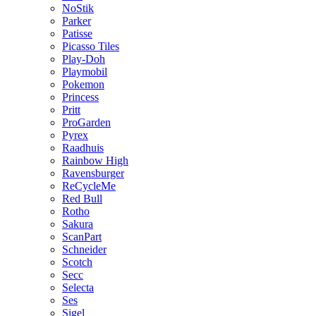
NoStik
Parker
Patisse
Picasso Tiles
Play-Doh
Playmobil
Pokemon
Princess
Pritt
ProGarden
Pyrex
Raadhuis
Rainbow High
Ravensburger
ReCycleMe
Red Bull
Rotho
Sakura
ScanPart
Schneider
Scotch
Secc
Selecta
Ses
Sigel