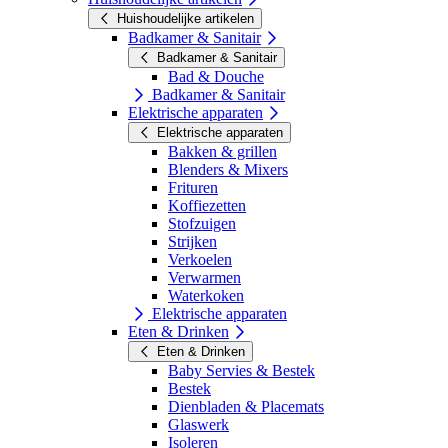
Huishoudelijke artikelen
Badkamer & Sanitair
Badkamer & Sanitair
Bad & Douche
Badkamer & Sanitair
Elektrische apparaten
Elektrische apparaten
Bakken & grillen
Blenders & Mixers
Frituren
Koffiezetten
Stofzuigen
Strijken
Verkoelen
Verwarmen
Waterkoken
Elektrische apparaten
Eten & Drinken
Eten & Drinken
Baby Servies & Bestek
Bestek
Dienbladen & Placemats
Glaswerk
Isoleren